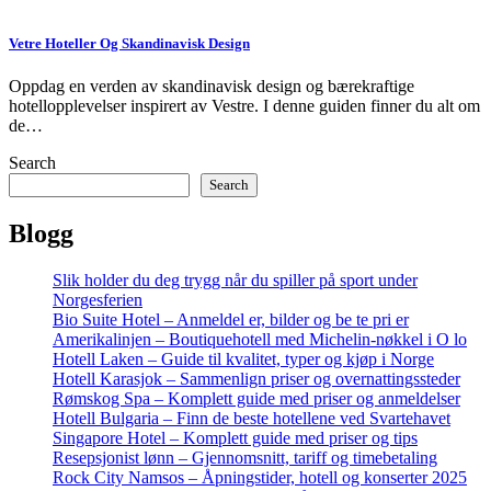
Vetre Hoteller Og Skandinavisk Design
Oppdag en verden av skandinavisk design og bærekraftige
hotellopplevelser inspirert av Vestre. I denne guiden finner du alt om
de…
Search
Search
Blogg
Slik holder du deg trygg når du spiller på sport under
Norgesferien
Bio Suite Hotel – Anmeldel er, bilder og be te pri er
Amerikalinjen – Boutiquehotell med Michelin-nøkkel i O lo
Hotell Laken – Guide til kvalitet, typer og kjøp i Norge
Hotell Karasjok – Sammenlign priser og overnattingssteder
Rømskog Spa – Komplett guide med priser og anmeldelser
Hotell Bulgaria – Finn de beste hotellene ved Svartehavet
Singapore Hotel – Komplett guide med priser og tips
Resepsjonist lønn – Gjennomsnitt, tariff og timebetaling
Rock City Namsos – Åpningstider, hotell og konserter 2025