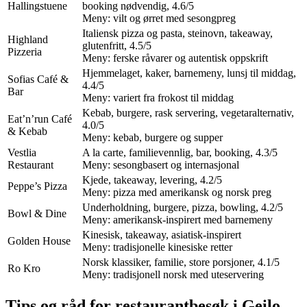
Hallingstuene
booking nødvendig, 4.6/5
Meny: vilt og ørret med sesongpreg
Italiensk pizza og pasta, steinovn, takeaway,
Highland
glutenfritt, 4.5/5
Pizzeria
Meny: ferske råvarer og autentisk oppskrift
Hjemmelaget, kaker, barnemeny, lunsj til middag,
Sofias Café &
4.4/5
Bar
Meny: variert fra frokost til middag
Kebab, burgere, rask servering, vegetaralternativ,
Eat’n’run Café
4.0/5
& Kebab
Meny: kebab, burgere og supper
Vestlia
A la carte, familievennlig, bar, booking, 4.3/5
Restaurant
Meny: sesongbasert og internasjonal
Kjede, takeaway, levering, 4.2/5
Peppe’s Pizza
Meny: pizza med amerikansk og norsk preg
Underholdning, burgere, pizza, bowling, 4.2/5
Bowl & Dine
Meny: amerikansk-inspirert med barnemeny
Kinesisk, takeaway, asiatisk-inspirert
Golden House
Meny: tradisjonelle kinesiske retter
Norsk klassiker, familie, store porsjoner, 4.1/5
Ro Kro
Meny: tradisjonell norsk med uteservering
Tips og råd for restaurantbesøk i Geilo