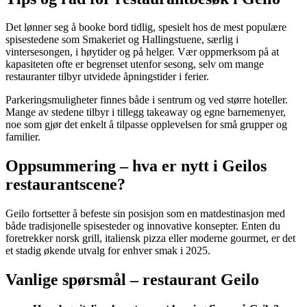
Det lønner seg å booke bord tidlig, spesielt hos de mest populære
spisestedene som Smakeriet og Hallingstuene, særlig i
vintersesongen, i høytider og på helger. Vær oppmerksom på at
kapasiteten ofte er begrenset utenfor sesong, selv om mange
restauranter tilbyr utvidede åpningstider i ferier.
Parkeringsmuligheter finnes både i sentrum og ved større hoteller.
Mange av stedene tilbyr i tillegg takeaway og egne barnemenyer,
noe som gjør det enkelt å tilpasse opplevelsen for små grupper og
familier.
Oppsummering – hva er nytt i Geilos
restaurantscene?
Geilo fortsetter å befeste sin posisjon som en matdestinasjon med
både tradisjonelle spisesteder og innovative konsepter. Enten du
foretrekker norsk grill, italiensk pizza eller moderne gourmet, er det
et stadig økende utvalg for enhver smak i 2025.
Vanlige spørsmål – restaurant Geilo