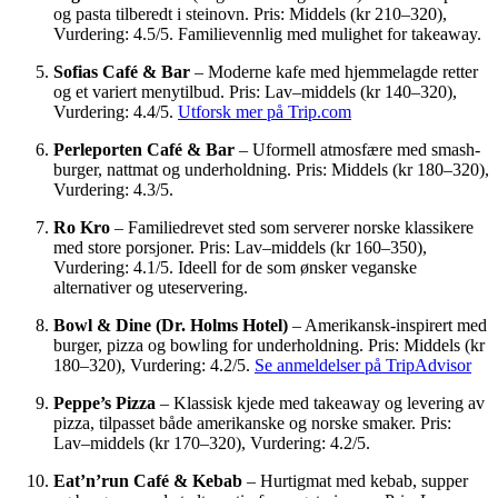
og pasta tilberedt i steinovn. Pris: Middels (kr 210–320),
Vurdering: 4.5/5. Familievennlig med mulighet for takeaway.
Sofias Café & Bar
– Moderne kafe med hjemmelagde retter
og et variert menytilbud. Pris: Lav–middels (kr 140–320),
Vurdering: 4.4/5.
Utforsk mer på Trip.com
Perleporten Café & Bar
– Uformell atmosfære med smash-
burger, nattmat og underholdning. Pris: Middels (kr 180–320),
Vurdering: 4.3/5.
Ro Kro
– Familiedrevet sted som serverer norske klassikere
med store porsjoner. Pris: Lav–middels (kr 160–350),
Vurdering: 4.1/5. Ideell for de som ønsker veganske
alternativer og uteservering.
Bowl & Dine (Dr. Holms Hotel)
– Amerikansk-inspirert med
burger, pizza og bowling for underholdning. Pris: Middels (kr
180–320), Vurdering: 4.2/5.
Se anmeldelser på TripAdvisor
Peppe’s Pizza
– Klassisk kjede med takeaway og levering av
pizza, tilpasset både amerikanske og norske smaker. Pris:
Lav–middels (kr 170–320), Vurdering: 4.2/5.
Eat’n’run Café & Kebab
– Hurtigmat med kebab, supper