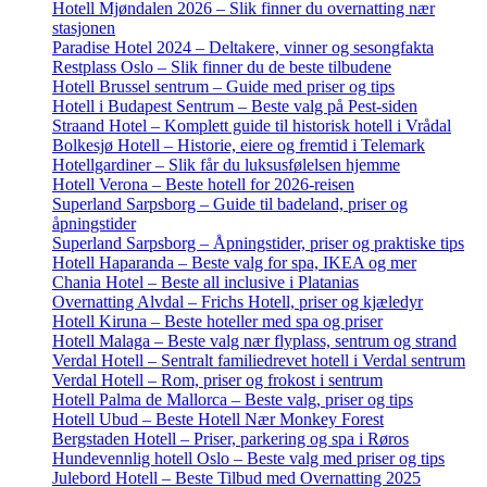
Hotell Mjøndalen 2026 – Slik finner du overnatting nær
stasjonen
Paradise Hotel 2024 – Deltakere, vinner og sesongfakta
Restplass Oslo – Slik finner du de beste tilbudene
Hotell Brussel sentrum – Guide med priser og tips
Hotell i Budapest Sentrum – Beste valg på Pest-siden
Straand Hotel – Komplett guide til historisk hotell i Vrådal
Bolkesjø Hotell – Historie, eiere og fremtid i Telemark
Hotellgardiner – Slik får du luksusfølelsen hjemme
Hotell Verona – Beste hotell for 2026-reisen
Superland Sarpsborg – Guide til badeland, priser og
åpningstider
Superland Sarpsborg – Åpningstider, priser og praktiske tips
Hotell Haparanda – Beste valg for spa, IKEA og mer
Chania Hotel – Beste all inclusive i Platanias
Overnatting Alvdal – Frichs Hotell, priser og kjæledyr
Hotell Kiruna – Beste hoteller med spa og priser
Hotell Malaga – Beste valg nær flyplass, sentrum og strand
Verdal Hotell – Sentralt familiedrevet hotell i Verdal sentrum
Verdal Hotell – Rom, priser og frokost i sentrum
Hotell Palma de Mallorca – Beste valg, priser og tips
Hotell Ubud – Beste Hotell Nær Monkey Forest
Bergstaden Hotell – Priser, parkering og spa i Røros
Hundevennlig hotell Oslo – Beste valg med priser og tips
Julebord Hotell – Beste Tilbud med Overnatting 2025