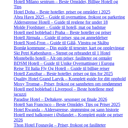
Hotell Milano sentrum – Beste Områder, Billige Hotell og
Tips
Hotel Doha – Beste hoteller, priser og områder i 2025
Abra Havn 2025 – Guide til overnatting, frokost og parkering
Aldersgrense Hotell – Guide til reglene for under 18
Molde Fjordstuer – Guide til hotell, mat og badstue
Hotell med boblebad i Praha – Beste hoteller og priser
Hotell Jūrmala – Guide til priser, spa og anmeldelser
Hotell Nord-Fron – Guide til Gålå, Vinstra og Skåbu
Bomlø kommune – Din guide til tenester, kart og opplevingar
Skt Petri København – Stengt og rebrandet til 1 Hotel
Montebello hotell – Alt om priser, fasiliteter og omtaler
BDSM Hotell – Guide til Unike Overnattinger i Europa
Reise Til Italia Fly Og Hotell – Guide til billige reiser
Hotell Zanzibar – Beste hoteller, priser og tips for 2025
Quality Hotel Grand Larvik – Komplett guide for ditt opphold
Moxy Tromsø – Priser, frokost og sannheten om omdømmet
Hotell med boblebad i Liverpool – Beste hotellene med
jacuzzi
Paradise Hotel – Deltakere, sesonger og finale 2026
Hotell San Francisco – Beste Områder, Tips og Priser 2025
Hotel Rwanda – Aldersgrense, strømming og sann historie
Hotell med balkonger i Østlandet – Komplett guide og priser
2026
Thon Hotel Fosnavåg – Priser, frokost og fasiliteter