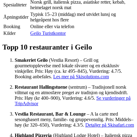
Norsk grill, italiensk pizza, asiatiske retter, kebab,
Spesialiteter
heimelaget norsk mat
Typisk 15–23 (middag) med utvidet lunsj og
Åpningstider
helgeåpent hos flere
Booking
Online eller via telefon
Kilder
Geilo Turistkontor
Topp 10 restauranter i Geilo
Smakeriet Geilo
(Vestlia Resort) – Grill og
gourmetopplevelse med lokale råvarer og en eksklusiv
vinkjeller. Pris: Høy (ca. kr 495–845), Vurdering: 4.7/5.
Booking anbefales.
Les mer på Skisolutions.com
Restaurant Hallingstuene
(sentrum) – Tradisjonell norsk
viltmat og en atmosfære preget av tradisjon og kjendisdrift.
Pris: Høy (kr 400–900), Vurdering: 4.6/5.
Se vurderinger på
TripAdvisor
Vestlia Restaurant, Bar & Lounge
– A la carte med
sesongbasert meny, familie- og gruppevennlig. Pris: Middels–
høy (kr 320–650), Vurdering: 4.3/5.
Detaljer på Skisafari.com
Highland Pizzeria
(Highland Lodge Hotel) – Italiensk pizza