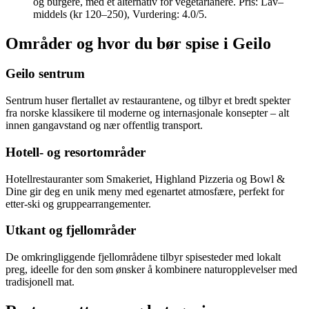
og burgere, med et alternativ for vegetarianere. Pris: Lav–
middels (kr 120–250), Vurdering: 4.0/5.
Områder og hvor du bør spise i Geilo
Geilo sentrum
Sentrum huser flertallet av restaurantene, og tilbyr et bredt spekter
fra norske klassikere til moderne og internasjonale konsepter – alt
innen gangavstand og nær offentlig transport.
Hotell- og resortområder
Hotellrestauranter som Smakeriet, Highland Pizzeria og Bowl &
Dine gir deg en unik meny med egenartet atmosfære, perfekt for
etter-ski og gruppearrangementer.
Utkant og fjellområder
De omkringliggende fjellområdene tilbyr spisesteder med lokalt
preg, ideelle for den som ønsker å kombinere naturopplevelser med
tradisjonell mat.