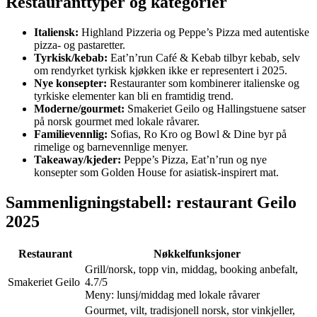
Restauranttyper og kategorier
Italiensk:
Highland Pizzeria og Peppe’s Pizza med autentiske
pizza- og pastaretter.
Tyrkisk/kebab:
Eat’n’run Café & Kebab tilbyr kebab, selv
om rendyrket tyrkisk kjøkken ikke er representert i 2025.
Nye konsepter:
Restauranter som kombinerer italienske og
tyrkiske elementer kan bli en framtidig trend.
Moderne/gourmet:
Smakeriet Geilo og Hallingstuene satser
på norsk gourmet med lokale råvarer.
Familievennlig:
Sofias, Ro Kro og Bowl & Dine byr på
rimelige og barnevennlige menyer.
Takeaway/kjeder:
Peppe’s Pizza, Eat’n’run og nye
konsepter som Golden House for asiatisk-inspirert mat.
Sammenligningstabell: restaurant Geilo
2025
Restaurant
Nøkkelfunksjoner
Grill/norsk, topp vin, middag, booking anbefalt,
Smakeriet Geilo
4.7/5
Meny: lunsj/middag med lokale råvarer
Gourmet, vilt, tradisjonell norsk, stor vinkjeller,