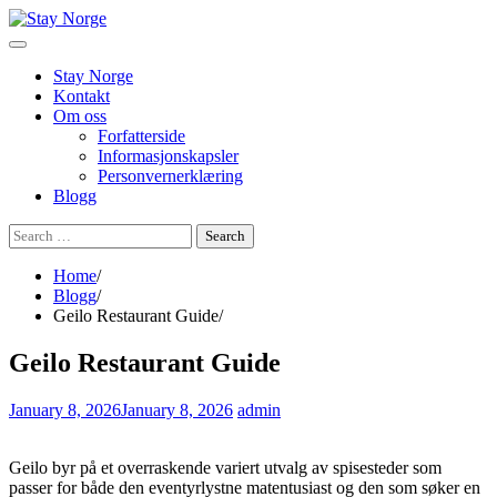
Skip
to
content
Stay Norge
Kontakt
Om oss
Forfatterside
Informasjonskapsler
Personvernerklæring
Blogg
Search
for:
Home
Blogg
Geilo Restaurant Guide
Geilo Restaurant Guide
January 8, 2026
January 8, 2026
admin
Geilo byr på et overraskende variert utvalg av spisesteder som
passer for både den eventyrlystne matentusiast og den som søker en