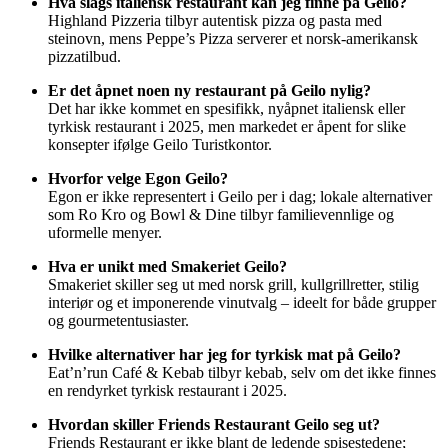
Hva slags italiensk restaurant kan jeg finne på Geilo?
Highland Pizzeria tilbyr autentisk pizza og pasta med
steinovn, mens Peppe’s Pizza serverer et norsk-amerikansk
pizzatilbud.
Er det åpnet noen ny restaurant på Geilo nylig?
Det har ikke kommet en spesifikk, nyåpnet italiensk eller
tyrkisk restaurant i 2025, men markedet er åpent for slike
konsepter ifølge Geilo Turistkontor.
Hvorfor velge Egon Geilo?
Egon er ikke representert i Geilo per i dag; lokale alternativer
som Ro Kro og Bowl & Dine tilbyr familievennlige og
uformelle menyer.
Hva er unikt med Smakeriet Geilo?
Smakeriet skiller seg ut med norsk grill, kullgrillretter, stilig
interiør og et imponerende vinutvalg – ideelt for både grupper
og gourmetentusiaster.
Hvilke alternativer har jeg for tyrkisk mat på Geilo?
Eat’n’run Café & Kebab tilbyr kebab, selv om det ikke finnes
en rendyrket tyrkisk restaurant i 2025.
Hvordan skiller Friends Restaurant Geilo seg ut?
Friends Restaurant er ikke blant de ledende spisestedene;