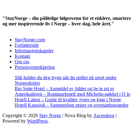
"StayNorge – din pålitelige følgesvenn for et enklere, smartere
og mer inspirerende liv i Norge – hver dag, hele året."
StayNorge.com
Forfatterside
Informasjonskapsler
Kontakt
Om oss
Personvernerklæring
Slik holder du deg trygg når du spiller på sport under
Norgesferien
Bio Suite Hotel – Anmeldel er, bilder og be te pri er
Amerikalinjen – Boutiquehotell med Michelin-nøkkel i O lo
Hotell Laken – Guide til kvalitet, typer og kjøp i Norge
Hotell Karasjok – Sammenlign priser og overnattingssteder
Copyright © 2026
Stay Norge
| Nova Blog by
Ascendoor
|
Powered by
WordPress
.