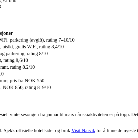
g Airbnb
k
sjoner
WiFi, parkering (avgift), rating 7–10/10
, utsikt, gratis WiFi, rating 8,4/10
 og parkering, rating 8/10
t, rating 8,6/10
rant, rating 8,2/10
10
ntrum, pris fra NOK 550
ca. NOK 850, rating 8–9/10
ielt vintersesongen fra januar til mars når skiaktiviteten er på topp. D
. Sjekk offisielle hotellsider og bruk
Visit Narvik
for å finne de nyeste