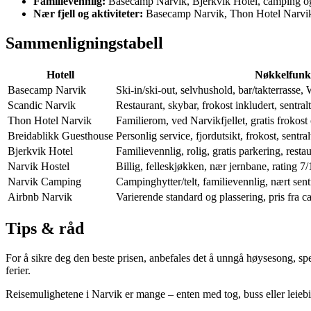
Familievennlig:
Basecamp Narvik, Bjerkvik Hotel, camping o
Nær fjell og aktiviteter:
Basecamp Narvik, Thon Hotel Narvi
Sammenligningstabell
Hotell
Nøkkelfunk
Basecamp Narvik
Ski-in/ski-out, selvhushold, bar/takterrasse, 
Scandic Narvik
Restaurant, skybar, frokost inkludert, sentralt
Thon Hotel Narvik
Familierom, ved Narvikfjellet, gratis frokost
Breidablikk Guesthouse
Personlig service, fjordutsikt, frokost, sentral
Bjerkvik Hotel
Familievennlig, rolig, gratis parkering, restau
Narvik Hostel
Billig, felleskjøkken, nær jernbane, rating 7/
Narvik Camping
Campinghytter/telt, familievennlig, nært se
Airbnb Narvik
Varierende standard og plassering, pris fra 
Tips & råd
For å sikre deg den beste prisen, anbefales det å unngå høysesong, spes
ferier.
Reisemulighetene i Narvik er mange – enten med tog, buss eller leiebil