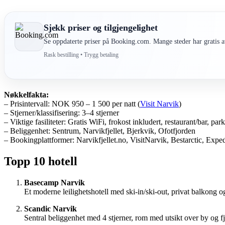
Sjekk priser og tilgjengelighet
Se oppdaterte priser på Booking.com. Mange steder har gratis av
Rask bestilling • Trygg betaling
Nøkkelfakta:
– Prisintervall: NOK 950 – 1 500 per natt (
Visit Narvik
)
– Stjerner/klassifisering: 3–4 stjerner
– Viktige fasiliteter: Gratis WiFi, frokost inkludert, restaurant/bar, pa
– Beliggenhet: Sentrum, Narvikfjellet, Bjerkvik, Ofotfjorden
– Bookingplattformer: Narvikfjellet.no, VisitNarvik, Bestarctic, Expe
Topp 10 hotell
Basecamp Narvik
Et moderne leilighetshotell med ski-in/ski-out, privat balkong
Scandic Narvik
Sentral beliggenhet med 4 stjerner, rom med utsikt over by og f