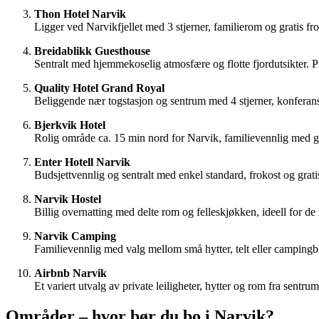
Thon Hotel Narvik
Ligger ved Narvikfjellet med 3 stjerner, familierom og gratis fr
Breidablikk Guesthouse
Sentralt med hjemmekoselig atmosfære og flotte fjordutsikter. 
Quality Hotel Grand Royal
Beliggende nær togstasjon og sentrum med 4 stjerner, konferanse
Bjerkvik Hotel
Rolig område ca. 15 min nord for Narvik, familievennlig med gr
Enter Hotell Narvik
Budsjettvennlig og sentralt med enkel standard, frokost og grat
Narvik Hostel
Billig overnatting med delte rom og felleskjøkken, ideell for d
Narvik Camping
Familievennlig med valg mellom små hytter, telt eller campingbi
Airbnb Narvik
Et variert utvalg av private leiligheter, hytter og rom fra sentru
Områder – hvor bør du bo i Narvik?