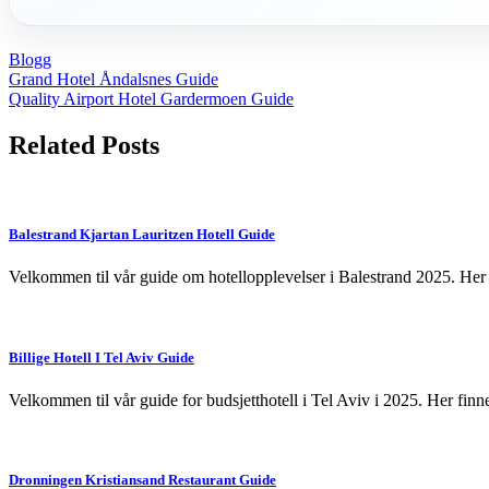
Blogg
Post
Grand Hotel Åndalsnes Guide
Quality Airport Hotel Gardermoen Guide
navigation
Related Posts
Balestrand Kjartan Lauritzen Hotell Guide
Velkommen til vår guide om hotellopplevelser i Balestrand 2025. Her f
Billige Hotell I Tel Aviv Guide
Velkommen til vår guide for budsjetthotell i Tel Aviv i 2025. Her finn
Dronningen Kristiansand Restaurant Guide