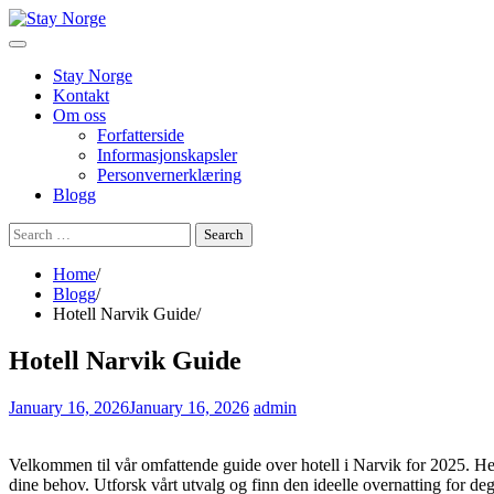
Skip
to
content
Stay Norge
Kontakt
Om oss
Forfatterside
Informasjonskapsler
Personvernerklæring
Blogg
Search
for:
Home
Blogg
Hotell Narvik Guide
Hotell Narvik Guide
January 16, 2026
January 16, 2026
admin
Velkommen til vår omfattende guide over hotell i Narvik for 2025. Her fi
dine behov. Utforsk vårt utvalg og finn den ideelle overnatting for de