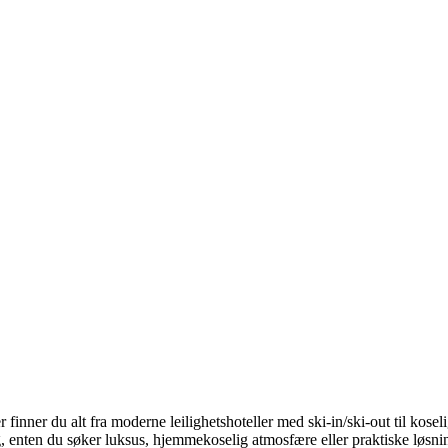
nner du alt fra moderne leilighetshoteller med ski-in/ski-out til koselig
g, enten du søker luksus, hjemmekoselig atmosfære eller praktiske løsnin