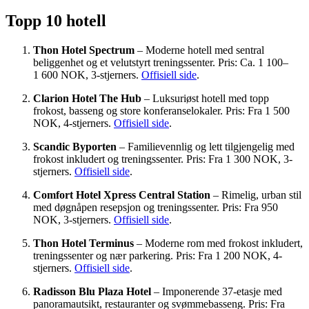
Topp 10 hotell
Thon Hotel Spectrum
– Moderne hotell med sentral
beliggenhet og et velutstyrt treningssenter. Pris: Ca. 1 100–
1 600 NOK, 3-stjerners.
Offisiell side
.
Clarion Hotel The Hub
– Luksuriøst hotell med topp
frokost, basseng og store konferanselokaler. Pris: Fra 1 500
NOK, 4-stjerners.
Offisiell side
.
Scandic Byporten
– Familievennlig og lett tilgjengelig med
frokost inkludert og treningssenter. Pris: Fra 1 300 NOK, 3-
stjerners.
Offisiell side
.
Comfort Hotel Xpress Central Station
– Rimelig, urban stil
med døgnåpen resepsjon og treningssenter. Pris: Fra 950
NOK, 3-stjerners.
Offisiell side
.
Thon Hotel Terminus
– Moderne rom med frokost inkludert,
treningssenter og nær parkering. Pris: Fra 1 200 NOK, 4-
stjerners.
Offisiell side
.
Radisson Blu Plaza Hotel
– Imponerende 37-etasje med
panoramautsikt, restauranter og svømmebasseng. Pris: Fra