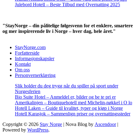
Julebord Hotell – Beste Tilbud med Overnatting 2025
"StayNorge – din pålitelige følgesvenn for et enklere, smartere
og mer inspirerende liv i Norge – hver dag, hele året."
StayNorge.com
Forfatterside
Informasjonskapsler
Kontakt
Om oss
Personvernerklæring
Slik holder du deg trygg når du spiller på sport under
Norgesferien
Bio Suite Hotel – Anmeldel er, bilder og be te pri er
Amerikalinjen – Boutiquehotell med Michelin-nøkkel i O lo
Hotell Laken – Guide til kvalitet, typer og kjøp i Norge
Hotell Karasjok – Sammenlign priser og overnattingssteder
Copyright © 2026
Stay Norge
| Nova Blog by
Ascendoor
|
Powered by
WordPress
.