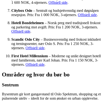
1 600 NOK, 4-stjerners.
Offisiell side
.
Citybox Oslo
– Sentralt og budsjettvennlig med døgnåpen
resepsjon. Pris: Fra 1 000 NOK, 3-stjerners.
Offisiell side
.
Hotell Bondeheimen
– Norsk preg med tradisjonell frokost
og parkering mot avgift. Pris: Fra 1 200 NOK, 3-stjerners.
Offisiell side
.
Scandic Oslo City
– Businessvennlig med frokost inkludert
og treningssenter, nær Oslo S. Pris: Fra 1 250 NOK, 3-
stjerners.
Offisiell side
.
First Hotel Millennium
– Moderne og unikt designet hotell
med familierom, nær Karl Johan. Pris: Fra 1 150 NOK, 3-
stjerners.
Offisiell side
.
Områder og hvor du bør bo
Sentrum
Bysentrum gir kort gangavstand til Oslo Spektrum, shopping og et
pulserende uteliv – ideelt for de som ønsker en urban opplevelse.