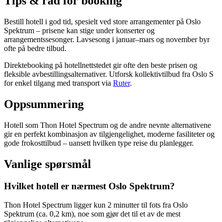
Tips & råd for booking
Bestill hotell i god tid, spesielt ved store arrangementer på Oslo
Spektrum – prisene kan stige under konserter og
arrangementssesonger. Lavsesong i januar–mars og november byr
ofte på bedre tilbud.
Direktebooking på hotellnettstedet gir ofte den beste prisen og
fleksible avbestillingsalternativer. Utforsk kollektivtilbud fra Oslo S
for enkel tilgang med transport via
Ruter
.
Oppsummering
Hotell som Thon Hotel Spectrum og de andre nevnte alternativene
gir en perfekt kombinasjon av tilgjengelighet, moderne fasiliteter og
gode frokosttilbud – uansett hvilken type reise du planlegger.
Vanlige spørsmål
Hvilket hotell er nærmest Oslo Spektrum?
Thon Hotel Spectrum ligger kun 2 minutter til fots fra Oslo
Spektrum (ca. 0,2 km), noe som gjør det til et av de mest