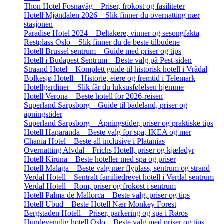
Thon Hotel Fosnavåg – Priser, frokost og fasiliteter
Hotell Mjøndalen 2026 – Slik finner du overnatting nær
stasjonen
Paradise Hotel 2024 – Deltakere, vinner og sesongfakta
Restplass Oslo – Slik finner du de beste tilbudene
Hotell Brussel sentrum – Guide med priser og tips
Hotell i Budapest Sentrum – Beste valg på Pest-siden
Straand Hotel – Komplett guide til historisk hotell i Vrådal
Bolkesjø Hotell – Historie, eiere og fremtid i Telemark
Hotellgardiner – Slik får du luksusfølelsen hjemme
Hotell Verona – Beste hotell for 2026-reisen
Superland Sarpsborg – Guide til badeland, priser og
åpningstider
Superland Sarpsborg – Åpningstider, priser og praktiske tips
Hotell Haparanda – Beste valg for spa, IKEA og mer
Chania Hotel – Beste all inclusive i Platanias
Overnatting Alvdal – Frichs Hotell, priser og kjæledyr
Hotell Kiruna – Beste hoteller med spa og priser
Hotell Malaga – Beste valg nær flyplass, sentrum og strand
Verdal Hotell – Sentralt familiedrevet hotell i Verdal sentrum
Verdal Hotell – Rom, priser og frokost i sentrum
Hotell Palma de Mallorca – Beste valg, priser og tips
Hotell Ubud – Beste Hotell Nær Monkey Forest
Bergstaden Hotell – Priser, parkering og spa i Røros
Hundevennlig hotell Oslo – Beste valg med priser og tips