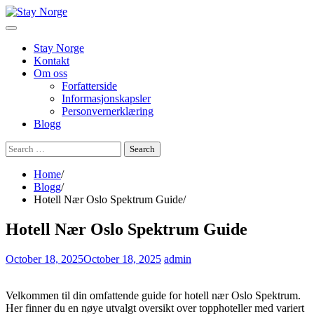
Skip
to
content
Stay Norge
Kontakt
Om oss
Forfatterside
Informasjonskapsler
Personvernerklæring
Blogg
Search
for:
Home
Blogg
Hotell Nær Oslo Spektrum Guide
Hotell Nær Oslo Spektrum Guide
October 18, 2025
October 18, 2025
admin
Velkommen til din omfattende guide for hotell nær Oslo Spektrum.
Her finner du en nøye utvalgt oversikt over topphoteller med variert