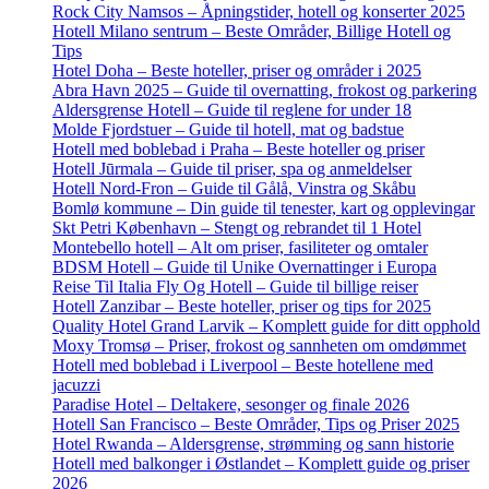
Rock City Namsos – Åpningstider, hotell og konserter 2025
Hotell Milano sentrum – Beste Områder, Billige Hotell og
Tips
Hotel Doha – Beste hoteller, priser og områder i 2025
Abra Havn 2025 – Guide til overnatting, frokost og parkering
Aldersgrense Hotell – Guide til reglene for under 18
Molde Fjordstuer – Guide til hotell, mat og badstue
Hotell med boblebad i Praha – Beste hoteller og priser
Hotell Jūrmala – Guide til priser, spa og anmeldelser
Hotell Nord-Fron – Guide til Gålå, Vinstra og Skåbu
Bomlø kommune – Din guide til tenester, kart og opplevingar
Skt Petri København – Stengt og rebrandet til 1 Hotel
Montebello hotell – Alt om priser, fasiliteter og omtaler
BDSM Hotell – Guide til Unike Overnattinger i Europa
Reise Til Italia Fly Og Hotell – Guide til billige reiser
Hotell Zanzibar – Beste hoteller, priser og tips for 2025
Quality Hotel Grand Larvik – Komplett guide for ditt opphold
Moxy Tromsø – Priser, frokost og sannheten om omdømmet
Hotell med boblebad i Liverpool – Beste hotellene med
jacuzzi
Paradise Hotel – Deltakere, sesonger og finale 2026
Hotell San Francisco – Beste Områder, Tips og Priser 2025
Hotel Rwanda – Aldersgrense, strømming og sann historie
Hotell med balkonger i Østlandet – Komplett guide og priser
2026