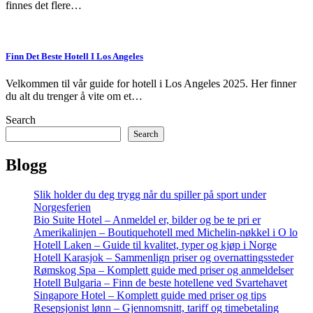
finnes det flere…
Finn Det Beste Hotell I Los Angeles
Velkommen til vår guide for hotell i Los Angeles 2025. Her finner
du alt du trenger å vite om et…
Search
Search
Blogg
Slik holder du deg trygg når du spiller på sport under
Norgesferien
Bio Suite Hotel – Anmeldel er, bilder og be te pri er
Amerikalinjen – Boutiquehotell med Michelin-nøkkel i O lo
Hotell Laken – Guide til kvalitet, typer og kjøp i Norge
Hotell Karasjok – Sammenlign priser og overnattingssteder
Rømskog Spa – Komplett guide med priser og anmeldelser
Hotell Bulgaria – Finn de beste hotellene ved Svartehavet
Singapore Hotel – Komplett guide med priser og tips
Resepsjonist lønn – Gjennomsnitt, tariff og timebetaling