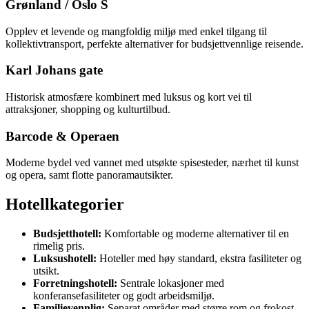
Grønland / Oslo S
Opplev et levende og mangfoldig miljø med enkel tilgang til
kollektivtransport, perfekte alternativer for budsjettvennlige reisende.
Karl Johans gate
Historisk atmosfære kombinert med luksus og kort vei til
attraksjoner, shopping og kulturtilbud.
Barcode & Operaen
Moderne bydel ved vannet med utsøkte spisesteder, nærhet til kunst
og opera, samt flotte panoramautsikter.
Hotellkategorier
Budsjetthotell:
Komfortable og moderne alternativer til en
rimelig pris.
Luksushotell:
Hoteller med høy standard, ekstra fasiliteter og
utsikt.
Forretningshotell:
Sentrale lokasjoner med
konferansefasiliteter og godt arbeidsmiljø.
Familievennlig:
Separat områder med større rom og frokost