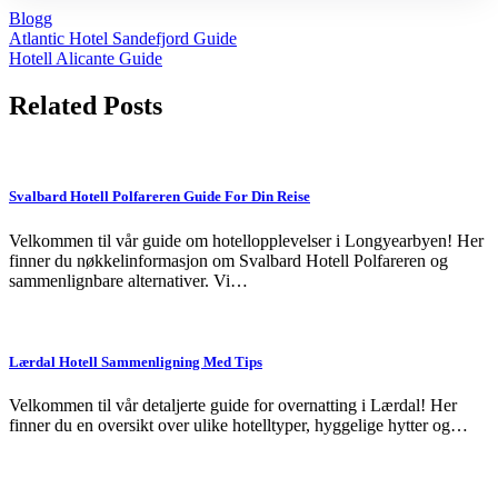
Blogg
Post
Atlantic Hotel Sandefjord Guide
Hotell Alicante Guide
navigation
Related Posts
Svalbard Hotell Polfareren Guide For Din Reise
Velkommen til vår guide om hotellopplevelser i Longyearbyen! Her
finner du nøkkelinformasjon om Svalbard Hotell Polfareren og
sammenlignbare alternativer. Vi…
Lærdal Hotell Sammenligning Med Tips
Velkommen til vår detaljerte guide for overnatting i Lærdal! Her
finner du en oversikt over ulike hotelltyper, hyggelige hytter og…