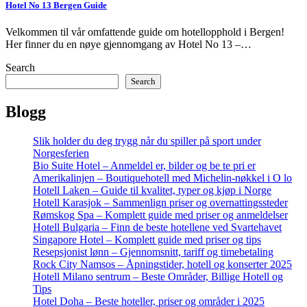
Hotel No 13 Bergen Guide
Velkommen til vår omfattende guide om hotellopphold i Bergen!
Her finner du en nøye gjennomgang av Hotel No 13 –…
Search
Search
Blogg
Slik holder du deg trygg når du spiller på sport under
Norgesferien
Bio Suite Hotel – Anmeldel er, bilder og be te pri er
Amerikalinjen – Boutiquehotell med Michelin-nøkkel i O lo
Hotell Laken – Guide til kvalitet, typer og kjøp i Norge
Hotell Karasjok – Sammenlign priser og overnattingssteder
Rømskog Spa – Komplett guide med priser og anmeldelser
Hotell Bulgaria – Finn de beste hotellene ved Svartehavet
Singapore Hotel – Komplett guide med priser og tips
Resepsjonist lønn – Gjennomsnitt, tariff og timebetaling
Rock City Namsos – Åpningstider, hotell og konserter 2025
Hotell Milano sentrum – Beste Områder, Billige Hotell og
Tips
Hotel Doha – Beste hoteller, priser og områder i 2025