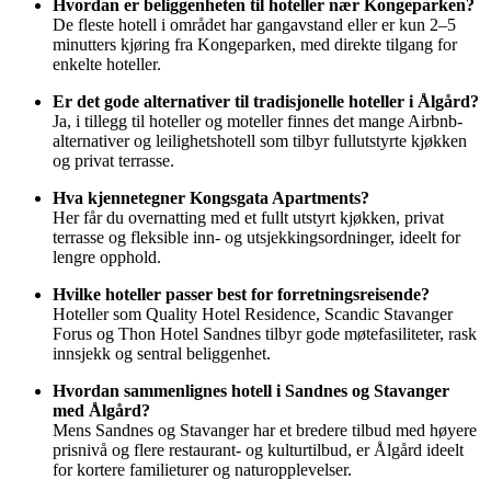
Hvordan er beliggenheten til hoteller nær Kongeparken?
De fleste hotell i området har gangavstand eller er kun 2–5
minutters kjøring fra Kongeparken, med direkte tilgang for
enkelte hoteller.
Er det gode alternativer til tradisjonelle hoteller i Ålgård?
Ja, i tillegg til hoteller og moteller finnes det mange Airbnb-
alternativer og leilighetshotell som tilbyr fullutstyrte kjøkken
og privat terrasse.
Hva kjennetegner Kongsgata Apartments?
Her får du overnatting med et fullt utstyrt kjøkken, privat
terrasse og fleksible inn- og utsjekkingsordninger, ideelt for
lengre opphold.
Hvilke hoteller passer best for forretningsreisende?
Hoteller som Quality Hotel Residence, Scandic Stavanger
Forus og Thon Hotel Sandnes tilbyr gode møtefasiliteter, rask
innsjekk og sentral beliggenhet.
Hvordan sammenlignes hotell i Sandnes og Stavanger
med Ålgård?
Mens Sandnes og Stavanger har et bredere tilbud med høyere
prisnivå og flere restaurant- og kulturtilbud, er Ålgård ideelt
for kortere familieturer og naturopplevelser.