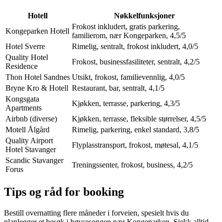
Hotell
Nøkkelfunksjoner
Frokost inkludert, gratis parkering,
Kongeparken Hotell
familierom, nær Kongeparken, 4,5/5
Hotel Sverre
Rimelig, sentralt, frokost inkludert, 4,0/5
Quality Hotel
Frokost, businessfasiliteter, sentralt, 4,2/5
Residence
Thon Hotel Sandnes
Utsikt, frokost, familievennlig, 4,0/5
Bryne Kro & Hotell
Restaurant, bar, sentralt, 4,1/5
Kongsgata
Kjøkken, terrasse, parkering, 4,3/5
Apartments
Airbnb (diverse)
Kjøkken, terrasse, fleksible størrelser, 4,5/5
Motell Ålgård
Rimelig, parkering, enkel standard, 3,8/5
Quality Airport
Flyplasstransport, frokost, møtesal, 4,1/5
Hotel Stavanger
Scandic Stavanger
Treningssenter, frokost, business, 4,2/5
Forus
Tips og råd for booking
Bestill overnatting flere måneder i forveien, spesielt hvis du
planlegger et besøk i høysesongen nær Kongeparken. Sjekk alltid