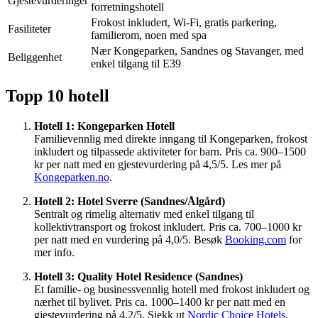
Gjestevurderinger
forretningshotell
Frokost inkludert, Wi-Fi, gratis parkering,
Fasiliteter
familierom, noen med spa
Nær Kongeparken, Sandnes og Stavanger, med
Beliggenhet
enkel tilgang til E39
Topp 10 hotell
Hotell 1: Kongeparken Hotell
Familievennlig med direkte inngang til Kongeparken, frokost
inkludert og tilpassede aktiviteter for barn. Pris ca. 900–1500
kr per natt med en gjestevurdering på 4,5/5. Les mer på
Kongeparken.no
.
Hotell 2: Hotel Sverre (Sandnes/Ålgård)
Sentralt og rimelig alternativ med enkel tilgang til
kollektivtransport og frokost inkludert. Pris ca. 700–1000 kr
per natt med en vurdering på 4,0/5. Besøk
Booking.com
for
mer info.
Hotell 3: Quality Hotel Residence (Sandnes)
Et familie- og businessvennlig hotell med frokost inkludert og
nærhet til bylivet. Pris ca. 1000–1400 kr per natt med en
gjestevurdering på 4,2/5. Sjekk ut
Nordic Choice Hotels
.