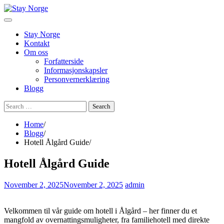
Skip
to
content
Stay Norge
Kontakt
Om oss
Forfatterside
Informasjonskapsler
Personvernerklæring
Blogg
Search
for:
Home
Blogg
Hotell Ålgård Guide
Hotell Ålgård Guide
November 2, 2025
November 2, 2025
admin
Velkommen til vår guide om hotell i Ålgård – her finner du et
mangfold av overnattingsmuligheter, fra familiehotell med direkte