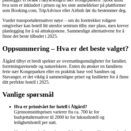
hva som er inkludert i prisen og les siste anmeldelser på plattformer
som Booking.com, TripAdvisor eller Airbnb før du bestemmer deg.
Vurder transportalternativer nøye – om du foretrekker roligere
omgivelser kan hotell litt utenfor sentrum tilby mer plass, men krever
planlegging for å nå attraksjonene. Sammenlign alternativene for å
finne det beste tilbudet i 2025.
Oppsummering – Hva er det beste valget?
Ålgård tilbyr et bredt spekter av overnattingsmuligheter for familier,
forretningsreisende og naturelskere. Enten du ønsker en familiens
ferie nær Kongeparken eller en praktisk base ved Sandnes og
Stavanger, er det viktig å sammenligne priser og fasiliteter for å finne
ditt perfekte hotell i 2025.
Vanlige spørsmål
Hva er prisnivået for hotell i Ålgård?
Gjennomsnittsprisen varierer fra ca. 700 kr for
budsjettalternativer til 2000 kr for luksushotell og
leilighetshotell per natt.