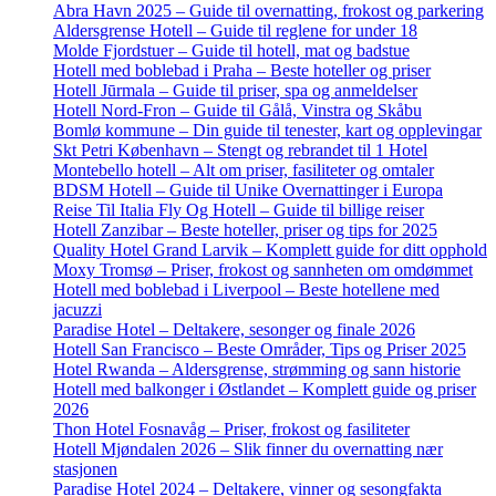
Abra Havn 2025 – Guide til overnatting, frokost og parkering
Aldersgrense Hotell – Guide til reglene for under 18
Molde Fjordstuer – Guide til hotell, mat og badstue
Hotell med boblebad i Praha – Beste hoteller og priser
Hotell Jūrmala – Guide til priser, spa og anmeldelser
Hotell Nord-Fron – Guide til Gålå, Vinstra og Skåbu
Bomlø kommune – Din guide til tenester, kart og opplevingar
Skt Petri København – Stengt og rebrandet til 1 Hotel
Montebello hotell – Alt om priser, fasiliteter og omtaler
BDSM Hotell – Guide til Unike Overnattinger i Europa
Reise Til Italia Fly Og Hotell – Guide til billige reiser
Hotell Zanzibar – Beste hoteller, priser og tips for 2025
Quality Hotel Grand Larvik – Komplett guide for ditt opphold
Moxy Tromsø – Priser, frokost og sannheten om omdømmet
Hotell med boblebad i Liverpool – Beste hotellene med
jacuzzi
Paradise Hotel – Deltakere, sesonger og finale 2026
Hotell San Francisco – Beste Områder, Tips og Priser 2025
Hotel Rwanda – Aldersgrense, strømming og sann historie
Hotell med balkonger i Østlandet – Komplett guide og priser
2026
Thon Hotel Fosnavåg – Priser, frokost og fasiliteter
Hotell Mjøndalen 2026 – Slik finner du overnatting nær
stasjonen
Paradise Hotel 2024 – Deltakere, vinner og sesongfakta