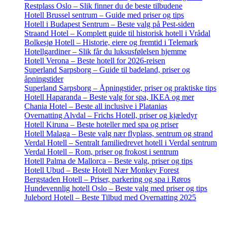
Restplass Oslo – Slik finner du de beste tilbudene
Hotell Brussel sentrum – Guide med priser og tips
Hotell i Budapest Sentrum – Beste valg på Pest-siden
Straand Hotel – Komplett guide til historisk hotell i Vrådal
Bolkesjø Hotell – Historie, eiere og fremtid i Telemark
Hotellgardiner – Slik får du luksusfølelsen hjemme
Hotell Verona – Beste hotell for 2026-reisen
Superland Sarpsborg – Guide til badeland, priser og
åpningstider
Superland Sarpsborg – Åpningstider, priser og praktiske tips
Hotell Haparanda – Beste valg for spa, IKEA og mer
Chania Hotel – Beste all inclusive i Platanias
Overnatting Alvdal – Frichs Hotell, priser og kjæledyr
Hotell Kiruna – Beste hoteller med spa og priser
Hotell Malaga – Beste valg nær flyplass, sentrum og strand
Verdal Hotell – Sentralt familiedrevet hotell i Verdal sentrum
Verdal Hotell – Rom, priser og frokost i sentrum
Hotell Palma de Mallorca – Beste valg, priser og tips
Hotell Ubud – Beste Hotell Nær Monkey Forest
Bergstaden Hotell – Priser, parkering og spa i Røros
Hundevennlig hotell Oslo – Beste valg med priser og tips
Julebord Hotell – Beste Tilbud med Overnatting 2025