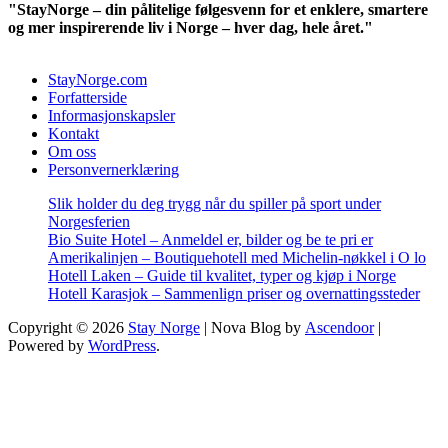
"StayNorge – din pålitelige følgesvenn for et enklere, smartere
og mer inspirerende liv i Norge – hver dag, hele året."
StayNorge.com
Forfatterside
Informasjonskapsler
Kontakt
Om oss
Personvernerklæring
Slik holder du deg trygg når du spiller på sport under
Norgesferien
Bio Suite Hotel – Anmeldel er, bilder og be te pri er
Amerikalinjen – Boutiquehotell med Michelin-nøkkel i O lo
Hotell Laken – Guide til kvalitet, typer og kjøp i Norge
Hotell Karasjok – Sammenlign priser og overnattingssteder
Copyright © 2026
Stay Norge
| Nova Blog by
Ascendoor
|
Powered by
WordPress
.