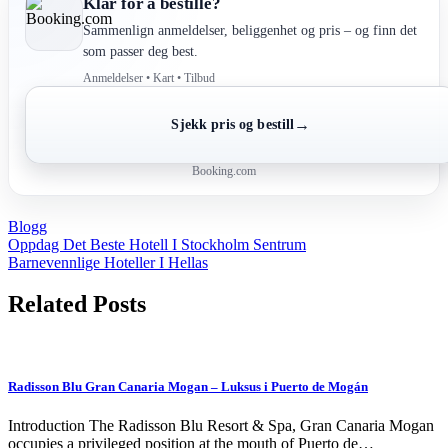
Klar for å bestille?
Sammenlign anmeldelser, beliggenhet og pris – og finn det
som passer deg best.
Anmeldelser • Kart • Tilbud
→
Sjekk pris og bestill
Booking.com
Blogg
Post
Oppdag Det Beste Hotell I Stockholm Sentrum
Barnevennlige Hoteller I Hellas
navigation
Related Posts
Radisson Blu Gran Canaria Mogan – Luksus i Puerto de Mogán
Introduction The Radisson Blu Resort & Spa, Gran Canaria Mogan
occupies a privileged position at the mouth of Puerto de…