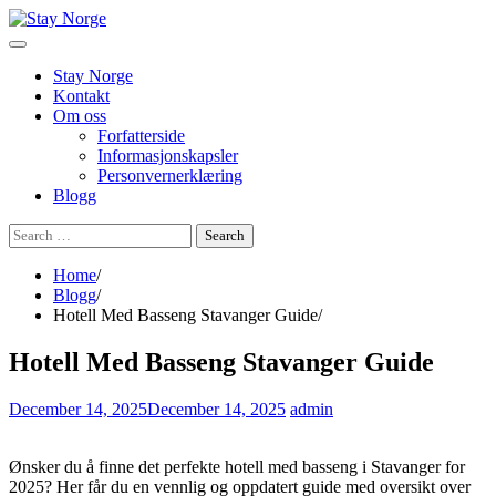
Skip
to
content
Stay Norge
Kontakt
Om oss
Forfatterside
Informasjonskapsler
Personvernerklæring
Blogg
Search
for:
Home
Blogg
Hotell Med Basseng Stavanger Guide
Hotell Med Basseng Stavanger Guide
December 14, 2025
December 14, 2025
admin
Ønsker du å finne det perfekte hotell med basseng i Stavanger for
2025? Her får du en vennlig og oppdatert guide med oversikt over