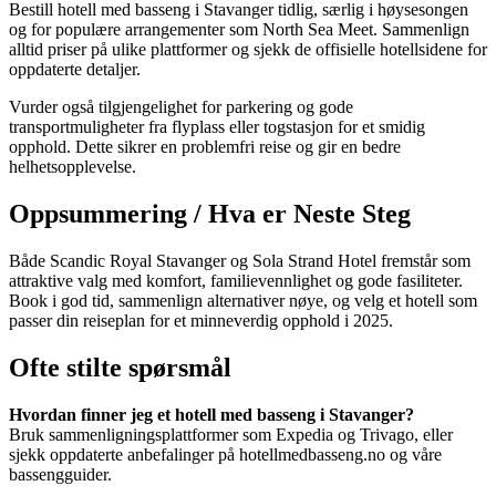
Bestill hotell med basseng i Stavanger tidlig, særlig i høysesongen
og for populære arrangementer som North Sea Meet. Sammenlign
alltid priser på ulike plattformer og sjekk de offisielle hotellsidene for
oppdaterte detaljer.
Vurder også tilgjengelighet for parkering og gode
transportmuligheter fra flyplass eller togstasjon for et smidig
opphold. Dette sikrer en problemfri reise og gir en bedre
helhetsopplevelse.
Oppsummering / Hva er Neste Steg
Både Scandic Royal Stavanger og Sola Strand Hotel fremstår som
attraktive valg med komfort, familievennlighet og gode fasiliteter.
Book i god tid, sammenlign alternativer nøye, og velg et hotell som
passer din reiseplan for et minneverdig opphold i 2025.
Ofte stilte spørsmål
Hvordan finner jeg et hotell med basseng i Stavanger?
Bruk sammenligningsplattformer som Expedia og Trivago, eller
sjekk oppdaterte anbefalinger på hotellmedbasseng.no og våre
bassengguider.