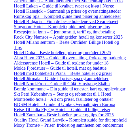
Amerikalinjen – Boutiquehotell med Michelin-nøkkel i O lo
Hotell Laken – Guide til kvalitet, typer og kjøp i Norge
Hotell Karasjok – Sammenlign priser og overnattingssteder
Rømskog Spa – Komplett guide med priser og anmeldelser
Hotell Bulgaria – Finn de beste hotellene ved Svartehavet
Singapore Hotel – Komplett guide med priser og tips
Resepsjonist lønn – Gjennomsnitt, tariff og timebetaling
Rock City Namsos – Åpningstider, hotell og konserter 2025
Hotell Milano sentrum – Beste Områder, Billige Hotell og
Tips
Hotel Doha – Beste hoteller, priser og områder i 2025
Abra Havn 2025 – Guide til overnatting, frokost og parkering
Aldersgrense Hotell – Guide til reglene for under 18
Molde Fjordstuer – Guide til hotell, mat og badstue
Hotell med boblebad i Praha – Beste hoteller og priser
Hotell Jūrmala – Guide til priser, spa og anmeldelser
Hotell Nord-Fron – Guide til Gålå, Vinstra og Skåbu
Bomlø kommune – Din guide til tenester, kart og opplevingar
Skt Petri København – Stengt og rebrandet til 1 Hotel
Montebello hotell – Alt om priser, fasiliteter og omtaler
BDSM Hotell – Guide til Unike Overnattinger i Europa
Reise Til Italia Fly Og Hotell – Guide til billige reiser
Hotell Zanzibar – Beste hoteller, priser og tips for 2025
Quality Hotel Grand Larvik – Komplett guide for ditt opphold
Moxy Tromsø – Priser, frokost og sannheten om omdømmet