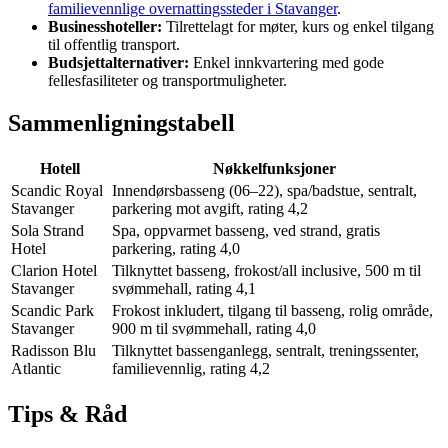
familievennlige overnattingssteder i Stavanger
.
Businesshoteller:
Tilrettelagt for møter, kurs og enkel tilgang
til offentlig transport.
Budsjettalternativer:
Enkel innkvartering med gode
fellesfasiliteter og transportmuligheter.
Sammenligningstabell
Hotell
Nøkkelfunksjoner
Scandic Royal
Innendørsbasseng (06–22), spa/badstue, sentralt,
Stavanger
parkering mot avgift, rating 4,2
Sola Strand
Spa, oppvarmet basseng, ved strand, gratis
Hotel
parkering, rating 4,0
Clarion Hotel
Tilknyttet basseng, frokost/all inclusive, 500 m til
Stavanger
svømmehall, rating 4,1
Scandic Park
Frokost inkludert, tilgang til basseng, rolig område,
Stavanger
900 m til svømmehall, rating 4,0
Radisson Blu
Tilknyttet bassenganlegg, sentralt, treningssenter,
Atlantic
familievennlig, rating 4,2
Tips & Råd