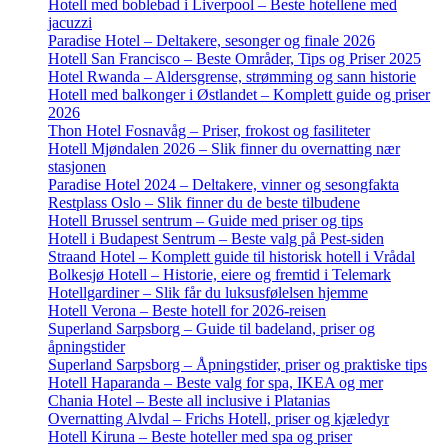
Hotell med boblebad i Liverpool – Beste hotellene med
jacuzzi
Paradise Hotel – Deltakere, sesonger og finale 2026
Hotell San Francisco – Beste Områder, Tips og Priser 2025
Hotel Rwanda – Aldersgrense, strømming og sann historie
Hotell med balkonger i Østlandet – Komplett guide og priser
2026
Thon Hotel Fosnavåg – Priser, frokost og fasiliteter
Hotell Mjøndalen 2026 – Slik finner du overnatting nær
stasjonen
Paradise Hotel 2024 – Deltakere, vinner og sesongfakta
Restplass Oslo – Slik finner du de beste tilbudene
Hotell Brussel sentrum – Guide med priser og tips
Hotell i Budapest Sentrum – Beste valg på Pest-siden
Straand Hotel – Komplett guide til historisk hotell i Vrådal
Bolkesjø Hotell – Historie, eiere og fremtid i Telemark
Hotellgardiner – Slik får du luksusfølelsen hjemme
Hotell Verona – Beste hotell for 2026-reisen
Superland Sarpsborg – Guide til badeland, priser og
åpningstider
Superland Sarpsborg – Åpningstider, priser og praktiske tips
Hotell Haparanda – Beste valg for spa, IKEA og mer
Chania Hotel – Beste all inclusive i Platanias
Overnatting Alvdal – Frichs Hotell, priser og kjæledyr
Hotell Kiruna – Beste hoteller med spa og priser