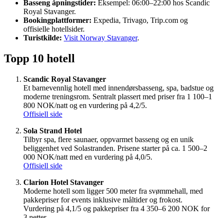
Basseng åpningstider:
Eksempel: 06:00–22:00 hos Scandic
Royal Stavanger.
Bookingplattformer:
Expedia, Trivago, Trip.com og
offisielle hotellsider.
Turistkilde:
Visit Norway Stavanger
.
Topp 10 hotell
Scandic Royal Stavanger
Et barnevennlig hotell med innendørsbasseng, spa, badstue og
moderne treningsrom. Sentralt plassert med priser fra 1 100–1
800 NOK/natt og en vurdering på 4,2/5.
Offisiell side
Sola Strand Hotel
Tilbyr spa, flere saunaer, oppvarmet basseng og en unik
beliggenhet ved Solastranden. Prisene starter på ca. 1 500–2
000 NOK/natt med en vurdering på 4,0/5.
Offisiell side
Clarion Hotel Stavanger
Moderne hotell som ligger 500 meter fra svømmehall, med
pakkepriser for events inklusive måltider og frokost.
Vurdering på 4,1/5 og pakkepriser fra 4 350–6 200 NOK for
3 netter.