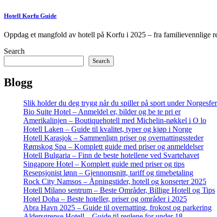
Hotell Korfu Guide
Oppdag et mangfold av hotell på Korfu i 2025 – fra familievennlige r
Search
Search
Blogg
Slik holder du deg trygg når du spiller på sport under Norgesfe
Bio Suite Hotel – Anmeldel er, bilder og be te pri er
Amerikalinjen – Boutiquehotell med Michelin-nøkkel i O lo
Hotell Laken – Guide til kvalitet, typer og kjøp i Norge
Hotell Karasjok – Sammenlign priser og overnattingssteder
Rømskog Spa – Komplett guide med priser og anmeldelser
Hotell Bulgaria – Finn de beste hotellene ved Svartehavet
Singapore Hotel – Komplett guide med priser og tips
Resepsjonist lønn – Gjennomsnitt, tariff og timebetaling
Rock City Namsos – Åpningstider, hotell og konserter 2025
Hotell Milano sentrum – Beste Områder, Billige Hotell og Tips
Hotel Doha – Beste hoteller, priser og områder i 2025
Abra Havn 2025 – Guide til overnatting, frokost og parkering
Aldersgrense Hotell – Guide til reglene for under 18