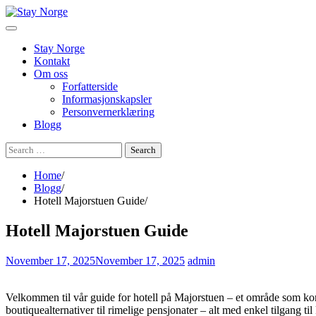
Skip
to
content
Stay Norge
Kontakt
Om oss
Forfatterside
Informasjonskapsler
Personvernerklæring
Blogg
Search
for:
Home
Blogg
Hotell Majorstuen Guide
Hotell Majorstuen Guide
November 17, 2025
November 17, 2025
admin
Velkommen til vår guide for hotell på Majorstuen – et område som kom
boutiquealternativer til rimelige pensjonater – alt med enkel tilgang til