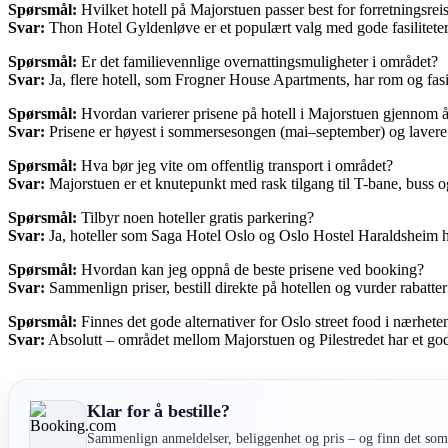
Spørsmål:
Hvilket hotell på Majorstuen passer best for forretningsre
Svar:
Thon Hotel Gyldenløve er et populært valg med gode fasiliteter 
Spørsmål:
Er det familievennlige overnattingsmuligheter i området?
Svar:
Ja, flere hotell, som Frogner House Apartments, har rom og fasilit
Spørsmål:
Hvordan varierer prisene på hotell i Majorstuen gjennom å
Svar:
Prisene er høyest i sommersesongen (mai–september) og lavere om
Spørsmål:
Hva bør jeg vite om offentlig transport i området?
Svar:
Majorstuen er et knutepunkt med rask tilgang til T-bane, buss og
Spørsmål:
Tilbyr noen hoteller gratis parkering?
Svar:
Ja, hoteller som Saga Hotel Oslo og Oslo Hostel Haraldsheim har
Spørsmål:
Hvordan kan jeg oppnå de beste prisene ved booking?
Svar:
Sammenlign priser, bestill direkte på hotellen og vurder rabatter 
Spørsmål:
Finnes det gode alternativer for Oslo street food i nærhete
Svar:
Absolutt – området mellom Majorstuen og Pilestredet har et godt
Klar for å bestille?
Sammenlign anmeldelser, beliggenhet og pris – og finn det som 