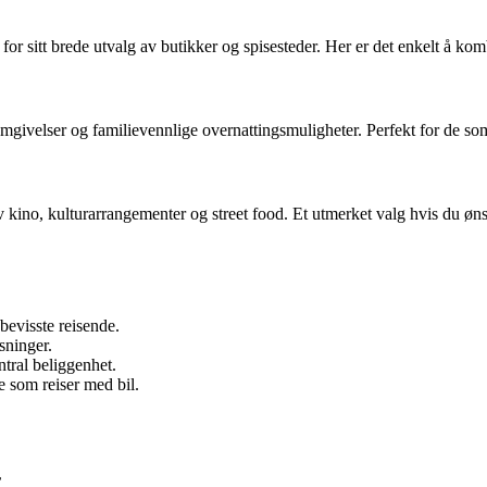
 for sitt brede utvalg av butikker og spisesteder. Her er det enkelt å ko
givelser og familievennlige overnattingsmuligheter. Perfekt for de som 
no, kulturarrangementer og street food. Et utmerket valg hvis du ønske
bevisste reisende.
sninger.
ntral beliggenhet.
e som reiser med bil.
r