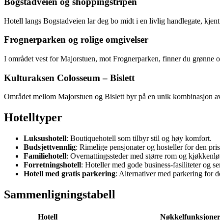
Bogstadveien og shoppingstripen
Hotell langs Bogstadveien lar deg bo midt i en livlig handlegate, kjent
Frognerparken og rolige omgivelser
I området vest for Majorstuen, mot Frognerparken, finner du grønne om
Kulturaksen Colosseum – Bislett
Området mellom Majorstuen og Bislett byr på en unik kombinasjon av ki
Hotelltyper
Luksushotell
: Boutiquehotell som tilbyr stil og høy komfort.
Budsjettvennlig
: Rimelige pensjonater og hosteller for den pris
Familiehotell
: Overnattingssteder med større rom og kjøkkenlø
Forretningshotell
: Hoteller med gode business-fasiliteter og se
Hotell med gratis parkering
: Alternativer med parkering for d
Sammenligningstabell
Hotell
Nøkkelfunksjone