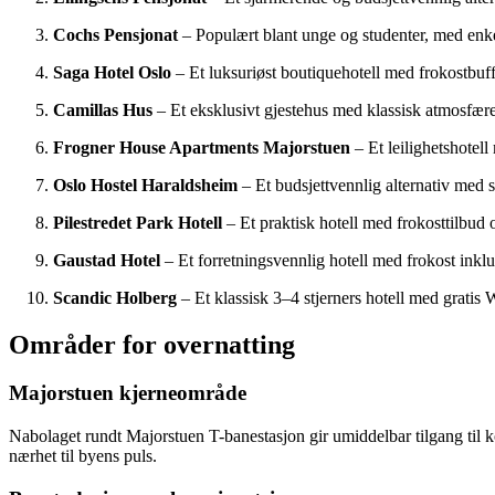
Cochs Pensjonat
– Populært blant unge og studenter, med enke
Saga Hotel Oslo
– Et luksuriøst boutiquehotell med frokostbuffe
Camillas Hus
– Et eksklusivt gjestehus med klassisk atmosfære,
Frogner House Apartments Majorstuen
– Et leilighetshotell
Oslo Hostel Haraldsheim
– Et budsjettvennlig alternativ med s
Pilestredet Park Hotell
– Et praktisk hotell med frokosttilbud 
Gaustad Hotel
– Et forretningsvennlig hotell med frokost inklu
Scandic Holberg
– Et klassisk 3–4 stjerners hotell med gratis 
Områder for overnatting
Majorstuen kjerneområde
Nabolaget rundt Majorstuen T-banestasjon gir umiddelbar tilgang til ko
nærhet til byens puls.