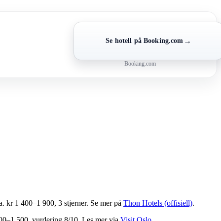
→
Se hotell på Booking.com
Booking.com
a. kr 1 400–1 900, 3 stjerner. Se mer på
Thon Hotels (offisiell)
.
 200–1 500, vurdering 8/10. Les mer via
Visit Oslo
.