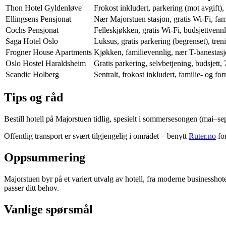
Thon Hotel Gyldenløve
Frokost inkludert, parkering (mot avgift), 
Ellingsens Pensjonat
Nær Majorstuen stasjon, gratis Wi-Fi, fam
Cochs Pensjonat
Felleskjøkken, gratis Wi-Fi, budsjettvennl
Saga Hotel Oslo
Luksus, gratis parkering (begrenset), tren
Frogner House Apartments
Kjøkken, familievennlig, nær T-banestasj
Oslo Hostel Haraldsheim
Gratis parkering, selvbetjening, budsjett, 
Scandic Holberg
Sentralt, frokost inkludert, familie- og fo
Tips og råd
Bestill hotell på Majorstuen tidlig, spesielt i sommersesongen (mai–sep
Offentlig transport er svært tilgjengelig i området – benytt
Ruter.no
for
Oppsummering
Majorstuen byr på et variert utvalg av hotell, fra moderne businesshotel
passer ditt behov.
Vanlige spørsmål