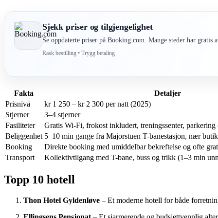
Sjekk priser og tilgjengelighet
Se oppdaterte priser på Booking.com. Mange steder har gratis av
Rask bestilling • Trygg betaling
Fakta
Detaljer
Prisnivå
kr 1 250 – kr 2 300 per natt (2025)
Stjerner
3–4 stjerner
Fasiliteter
Gratis Wi-Fi, frokost inkludert, treningssenter, parkering
Beliggenhet
5–10 min gange fra Majorstuen T-banestasjon, nær butik
Booking
Direkte booking med umiddelbar bekreftelse og ofte grati
Transport
Kollektivtilgang med T-bane, buss og trikk (1–3 min un
Topp 10 hotell
Thon Hotel Gyldenløve
– Et moderne hotell for både forretnin
Ellingsens Pensjonat
– Et sjarmerende og budsjettvennlig alter