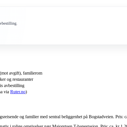
bestilling.
 (mot avgift), familierom
ker og restauranter
s avbestilling
na via
Ruter.no
)
gsreisende og familier med sentral beliggenhet på Bogstadveien. Pris: c
nativ i rolige omgivelser nær Majorstuen T-banestasjon. Pris: ca. kr 1