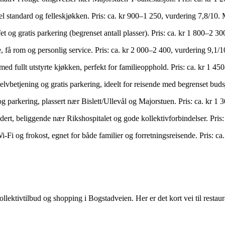
l standard og felleskjøkken. Pris: ca. kr 900–1 250, vurdering 7,8/10.
t og gratis parkering (begrenset antall plasser). Pris: ca. kr 1 800–2 30
 få rom og personlig service. Pris: ca. kr 2 000–2 400, vurdering 9,1/1
 med fullt utstyrte kjøkken, perfekt for familieopphold. Pris: ca. kr 1 4
elvbetjening og gratis parkering, ideelt for reisende med begrenset buds
og parkering, plassert nær Bislett/Ullevål og Majorstuen. Pris: ca. kr 
dert, beliggende nær Rikshospitalet og gode kollektivforbindelser. Pris
Wi-Fi og frokost, egnet for både familier og forretningsreisende. Pris: 
llektivtilbud og shopping i Bogstadveien. Her er det kort vei til restau