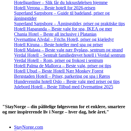
Hotellgardiner – Slik får du luksusfølelsen hjemme
Hotell Verona – Beste hotell for 2026-reisen
Superland Sarpsborg – Guide til badeland, priser og
åpningstider
Superland Sarpsborg – Åpningstider, priser og praktiske tips
Hotell Haparanda – Beste valg for spa, IKEA og mer
Chania Hotel – Beste all inclusive i Platanias
Overnatting Alvdal – Frichs Hotell, priser og kjæledyr
Hotell Kiruna – Beste hoteller med spa og priser
Hotell Malaga – Beste valg nær flyplass, sentrum og strand
Verdal Hotell – Sentralt familiedrevet hotell i Verdal sentrum
Verdal Hotell – Rom, priser og frokost i sentrum
Hotell Palma de Mallorca – Beste valg, priser og tips
Hotell Ubud – Beste Hotell Nær Monkey Forest
Bergstaden Hotell – Priser, parkering og spa i Røros
Hundevennlig hotell Oslo – Beste valg med priser og tips
Julebord Hotell – Beste Tilbud med Overnatting 2025
"StayNorge – din pålitelige følgesvenn for et enklere, smartere
og mer inspirerende liv i Norge – hver dag, hele året."
StayNorge.com