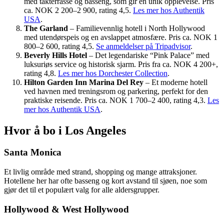
med takterrasse og basseng, som gir en unik opplevelse. Pris
ca. NOK 2 200–2 900, rating 4,5.
Les mer hos Authentik
USA
.
The Garland
– Familievennlig hotell i North Hollywood
med utendørspeis og en avslappet atmosfære. Pris ca. NOK 1
800–2 600, rating 4,5.
Se anmeldelser på Tripadvisor
.
Beverly Hills Hotel
– Det legendariske “Pink Palace” med
luksuriøs service og historisk sjarm. Pris fra ca. NOK 4 200+,
rating 4,8.
Les mer hos Dorchester Collection
.
Hilton Garden Inn Marina Del Rey
– Et moderne hotell
ved havnen med treningsrom og parkering, perfekt for den
praktiske reisende. Pris ca. NOK 1 700–2 400, rating 4,3.
Les
mer hos Authentik USA
.
Hvor å bo i Los Angeles
Santa Monica
Et livlig område med strand, shopping og mange attraksjoner.
Hotellene her har ofte basseng og kort avstand til sjøen, noe som
gjør det til et populært valg for alle aldersgrupper.
Hollywood & West Hollywood