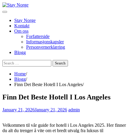
Skip
to
content
Stay Norge
Kontakt
Om oss
Forfatterside
Informasjonskapsler
Personvernerklæring
Blogg
Search
for:
Home
Blogg
Finn Det Beste Hotell I Los Angeles
Finn Det Beste Hotell I Los Angeles
January 21, 2026
January 21, 2026
admin
Velkommen til vår guide for hotell i Los Angeles 2025. Her finner
du alt du trenger å vite om et bredt utvalg fra luksus til