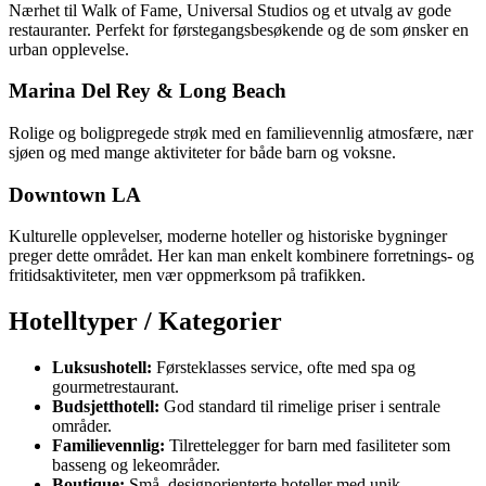
Nærhet til Walk of Fame, Universal Studios og et utvalg av gode
restauranter. Perfekt for førstegangsbesøkende og de som ønsker en
urban opplevelse.
Marina Del Rey & Long Beach
Rolige og boligpregede strøk med en familievennlig atmosfære, nær
sjøen og med mange aktiviteter for både barn og voksne.
Downtown LA
Kulturelle opplevelser, moderne hoteller og historiske bygninger
preger dette området. Her kan man enkelt kombinere forretnings- og
fritidsaktiviteter, men vær oppmerksom på trafikken.
Hotelltyper / Kategorier
Luksushotell:
Førsteklasses service, ofte med spa og
gourmetrestaurant.
Budsjetthotell:
God standard til rimelige priser i sentrale
områder.
Familievennlig:
Tilrettelegger for barn med fasiliteter som
basseng og lekeområder.
Boutique:
Små, designorienterte hoteller med unik