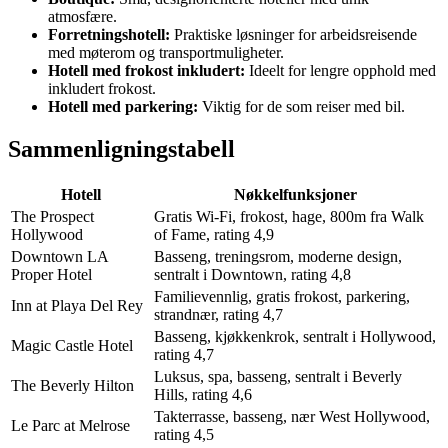
atmosfære.
Forretningshotell:
Praktiske løsninger for arbeidsreisende
med møterom og transportmuligheter.
Hotell med frokost inkludert:
Ideelt for lengre opphold med
inkludert frokost.
Hotell med parkering:
Viktig for de som reiser med bil.
Sammenligningstabell
Hotell
Nøkkelfunksjoner
The Prospect
Gratis Wi-Fi, frokost, hage, 800m fra Walk
Hollywood
of Fame, rating 4,9
Downtown LA
Basseng, treningsrom, moderne design,
Proper Hotel
sentralt i Downtown, rating 4,8
Familievennlig, gratis frokost, parkering,
Inn at Playa Del Rey
strandnær, rating 4,7
Basseng, kjøkkenkrok, sentralt i Hollywood,
Magic Castle Hotel
rating 4,7
Luksus, spa, basseng, sentralt i Beverly
The Beverly Hilton
Hills, rating 4,6
Takterrasse, basseng, nær West Hollywood,
Le Parc at Melrose
rating 4,5