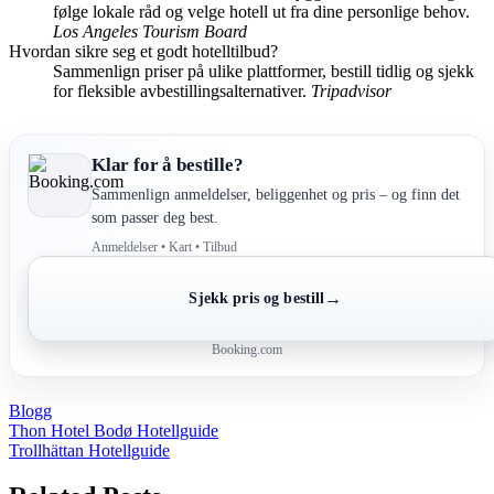
følge lokale råd og velge hotell ut fra dine personlige behov.
Los Angeles Tourism Board
Hvordan sikre seg et godt hotelltilbud?
Sammenlign priser på ulike plattformer, bestill tidlig og sjekk
for fleksible avbestillingsalternativer.
Tripadvisor
Klar for å bestille?
Sammenlign anmeldelser, beliggenhet og pris – og finn det
som passer deg best.
Anmeldelser • Kart • Tilbud
→
Sjekk pris og bestill
Booking.com
Blogg
Post
Thon Hotel Bodø Hotellguide
Trollhättan Hotellguide
navigation