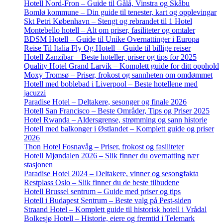
Hotell Nord-Fron – Guide til Gålå, Vinstra og Skåbu
Bomlø kommune – Din guide til tenester, kart og opplevingar
Skt Petri København – Stengt og rebrandet til 1 Hotel
Montebello hotell – Alt om priser, fasiliteter og omtaler
BDSM Hotell – Guide til Unike Overnattinger i Europa
Reise Til Italia Fly Og Hotell – Guide til billige reiser
Hotell Zanzibar – Beste hoteller, priser og tips for 2025
Quality Hotel Grand Larvik – Komplett guide for ditt opphold
Moxy Tromsø – Priser, frokost og sannheten om omdømmet
Hotell med boblebad i Liverpool – Beste hotellene med
jacuzzi
Paradise Hotel – Deltakere, sesonger og finale 2026
Hotell San Francisco – Beste Områder, Tips og Priser 2025
Hotel Rwanda – Aldersgrense, strømming og sann historie
Hotell med balkonger i Østlandet – Komplett guide og priser
2026
Thon Hotel Fosnavåg – Priser, frokost og fasiliteter
Hotell Mjøndalen 2026 – Slik finner du overnatting nær
stasjonen
Paradise Hotel 2024 – Deltakere, vinner og sesongfakta
Restplass Oslo – Slik finner du de beste tilbudene
Hotell Brussel sentrum – Guide med priser og tips
Hotell i Budapest Sentrum – Beste valg på Pest-siden
Straand Hotel – Komplett guide til historisk hotell i Vrådal
Bolkesjø Hotell – Historie, eiere og fremtid i Telemark