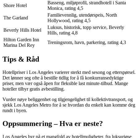
Basseng, miljøprofil, strandhotell i Santa
Shore Hotel
Monica, rating 4,5
Familievennlig, utendørspeis, North
The Garland
Hollywood, rating 4,5
Luksus, historisk, topp service, Beverly
Beverly Hills Hotel
Hills, rating 4,8
Hilton Garden Inn
Treningsrom, havn, parkering, rating 4,3
Marina Del Rey
Tips & Råd
Hotellpriser i Los Angeles varierer sterkt med sesong og etterspørsel.
Det lønner seg ofte å bestille tidlig for å få konkurransedyktige
priser, men vær også åpen for fleksible last minute-tilbud. Mange
hoteller tilbyr gratis avbestilling.
Vurder nøye beliggenhet og tilgjengelighet til kollektivtransport, og
sjekk Los Angeles Metro for å se hvordan du enkelt kan komme deg
rundt i byen.
Oppsummering – Hva er neste?
Los Angeles byr på et mangfold av hotellmuligheter, fra luksuriøse