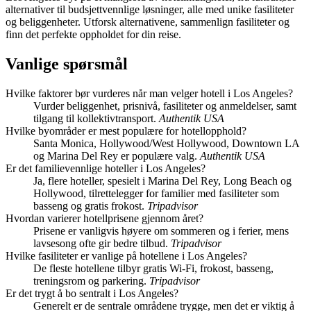
alternativer til budsjettvennlige løsninger, alle med unike fasiliteter
og beliggenheter. Utforsk alternativene, sammenlign fasiliteter og
finn det perfekte oppholdet for din reise.
Vanlige spørsmål
Hvilke faktorer bør vurderes når man velger hotell i Los Angeles?
Vurder beliggenhet, prisnivå, fasiliteter og anmeldelser, samt
tilgang til kollektivtransport.
Authentik USA
Hvilke byområder er mest populære for hotellopphold?
Santa Monica, Hollywood/West Hollywood, Downtown LA
og Marina Del Rey er populære valg.
Authentik USA
Er det familievennlige hoteller i Los Angeles?
Ja, flere hoteller, spesielt i Marina Del Rey, Long Beach og
Hollywood, tilrettelegger for familier med fasiliteter som
basseng og gratis frokost.
Tripadvisor
Hvordan varierer hotellprisene gjennom året?
Prisene er vanligvis høyere om sommeren og i ferier, mens
lavsesong ofte gir bedre tilbud.
Tripadvisor
Hvilke fasiliteter er vanlige på hotellene i Los Angeles?
De fleste hotellene tilbyr gratis Wi-Fi, frokost, basseng,
treningsrom og parkering.
Tripadvisor
Er det trygt å bo sentralt i Los Angeles?
Generelt er de sentrale områdene trygge, men det er viktig å