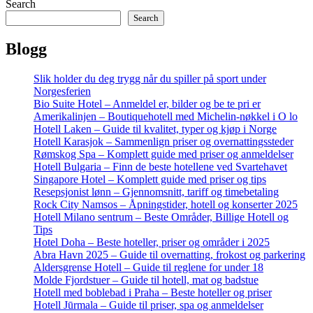
Search
Search
Blogg
Slik holder du deg trygg når du spiller på sport under
Norgesferien
Bio Suite Hotel – Anmeldel er, bilder og be te pri er
Amerikalinjen – Boutiquehotell med Michelin-nøkkel i O lo
Hotell Laken – Guide til kvalitet, typer og kjøp i Norge
Hotell Karasjok – Sammenlign priser og overnattingssteder
Rømskog Spa – Komplett guide med priser og anmeldelser
Hotell Bulgaria – Finn de beste hotellene ved Svartehavet
Singapore Hotel – Komplett guide med priser og tips
Resepsjonist lønn – Gjennomsnitt, tariff og timebetaling
Rock City Namsos – Åpningstider, hotell og konserter 2025
Hotell Milano sentrum – Beste Områder, Billige Hotell og
Tips
Hotel Doha – Beste hoteller, priser og områder i 2025
Abra Havn 2025 – Guide til overnatting, frokost og parkering
Aldersgrense Hotell – Guide til reglene for under 18
Molde Fjordstuer – Guide til hotell, mat og badstue
Hotell med boblebad i Praha – Beste hoteller og priser
Hotell Jūrmala – Guide til priser, spa og anmeldelser