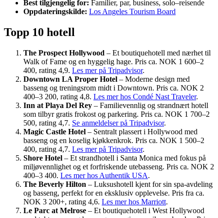
Best tilgjengelig for:
Familier, par, business, solo–reisende
Oppdateringskilde:
Los Angeles Tourism Board
Topp 10 hotell
The Prospect Hollywood
– Et boutiquehotell med nærhet til
Walk of Fame og en hyggelig hage. Pris ca. NOK 1 600–2
400, rating 4,9.
Les mer på Tripadvisor
.
Downtown LA Proper Hotel
– Moderne design med
basseng og treningsrom midt i Downtown. Pris ca. NOK 2
400–3 200, rating 4,8.
Les mer hos Condé Nast Traveler
.
Inn at Playa Del Rey
– Familievennlig og strandnært hotell
som tilbyr gratis frokost og parkering. Pris ca. NOK 1 700–2
500, rating 4,7.
Se anmeldelser på Tripadvisor
.
Magic Castle Hotel
– Sentralt plassert i Hollywood med
basseng og en koselig kjøkkenkrok. Pris ca. NOK 1 500–2
400, rating 4,7.
Les mer på Tripadvisor
.
Shore Hotel
– Et strandhotell i Santa Monica med fokus på
miljøvennlighet og et forfriskende utebasseng. Pris ca. NOK 2
400–3 400.
Les mer hos Authentik USA
.
The Beverly Hilton
– Luksushotell kjent for sin spa-avdeling
og basseng, perfekt for en eksklusiv opplevelse. Pris fra ca.
NOK 3 200+, rating 4,6.
Les mer hos Marriott
.
Le Parc at Melrose
– Et boutiquehotell i West Hollywood