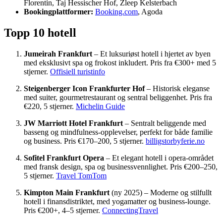
Florentin, Taj Hessischer Hof, Zleep Kelsterbach
Bookingplattformer:
Booking.com
, Agoda
Topp 10 hotell
Jumeirah Frankfurt
– Et luksuriøst hotell i hjertet av byen
med eksklusivt spa og frokost inkludert. Pris fra €300+ med 5
stjerner.
Offisiell turistinfo
Steigenberger Icon Frankfurter Hof
– Historisk eleganse
med suiter, gourmetrestaurant og sentral beliggenhet. Pris fra
€220, 5 stjerner.
Michelin Guide
JW Marriott Hotel Frankfurt
– Sentralt beliggende med
basseng og mindfulness-opplevelser, perfekt for både familie
og business. Pris €170–200, 5 stjerner.
billigstorbyferie.no
Sofitel Frankfurt Opera
– Et elegant hotell i opera-området
med fransk design, spa og businessvennlighet. Pris €200–250,
5 stjerner.
Travel TomTom
Kimpton Main Frankfurt
(ny 2025) – Moderne og stilfullt
hotell i finansdistriktet, med yogamatter og business-lounge.
Pris €200+, 4–5 stjerner.
ConnectingTravel