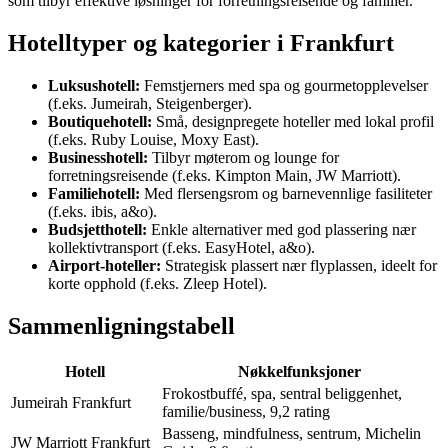
som tilbyr effektive løsninger for forretningsreisende og familier.
Hotelltyper og kategorier i Frankfurt
Luksushotell:
Femstjerners med spa og gourmetopplevelser
(f.eks. Jumeirah, Steigenberger).
Boutiquehotell:
Små, designpregete hoteller med lokal profil
(f.eks. Ruby Louise, Moxy East).
Businesshotell:
Tilbyr møterom og lounge for
forretningsreisende (f.eks. Kimpton Main, JW Marriott).
Familiehotell:
Med flersengsrom og barnevennlige fasiliteter
(f.eks. ibis, a&o).
Budsjetthotell:
Enkle alternativer med god plassering nær
kollektivtransport (f.eks. EasyHotel, a&o).
Airport-hoteller:
Strategisk plassert nær flyplassen, ideelt for
korte opphold (f.eks. Zleep Hotel).
Sammenligningstabell
Hotell
Nøkkelfunksjoner
Frokostbuffé, spa, sentral beliggenhet,
Jumeirah Frankfurt
familie/business, 9,2 rating
Basseng, mindfulness, sentrum, Michelin
JW Marriott Frankfurt