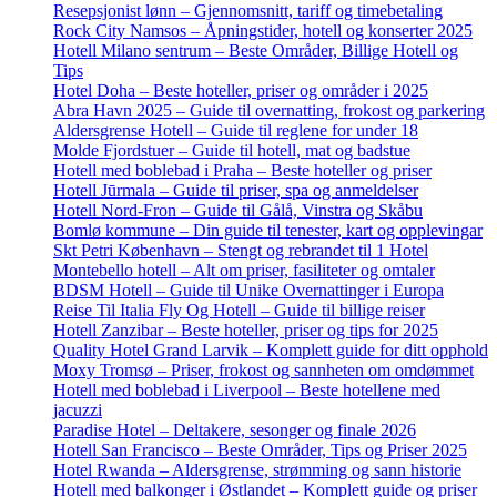
Resepsjonist lønn – Gjennomsnitt, tariff og timebetaling
Rock City Namsos – Åpningstider, hotell og konserter 2025
Hotell Milano sentrum – Beste Områder, Billige Hotell og
Tips
Hotel Doha – Beste hoteller, priser og områder i 2025
Abra Havn 2025 – Guide til overnatting, frokost og parkering
Aldersgrense Hotell – Guide til reglene for under 18
Molde Fjordstuer – Guide til hotell, mat og badstue
Hotell med boblebad i Praha – Beste hoteller og priser
Hotell Jūrmala – Guide til priser, spa og anmeldelser
Hotell Nord-Fron – Guide til Gålå, Vinstra og Skåbu
Bomlø kommune – Din guide til tenester, kart og opplevingar
Skt Petri København – Stengt og rebrandet til 1 Hotel
Montebello hotell – Alt om priser, fasiliteter og omtaler
BDSM Hotell – Guide til Unike Overnattinger i Europa
Reise Til Italia Fly Og Hotell – Guide til billige reiser
Hotell Zanzibar – Beste hoteller, priser og tips for 2025
Quality Hotel Grand Larvik – Komplett guide for ditt opphold
Moxy Tromsø – Priser, frokost og sannheten om omdømmet
Hotell med boblebad i Liverpool – Beste hotellene med
jacuzzi
Paradise Hotel – Deltakere, sesonger og finale 2026
Hotell San Francisco – Beste Områder, Tips og Priser 2025
Hotel Rwanda – Aldersgrense, strømming og sann historie
Hotell med balkonger i Østlandet – Komplett guide og priser