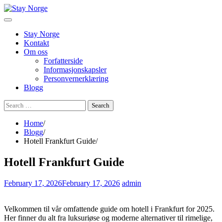
Skip
to
content
Stay Norge
Kontakt
Om oss
Forfatterside
Informasjonskapsler
Personvernerklæring
Blogg
Search
for:
Home
Blogg
Hotell Frankfurt Guide
Hotell Frankfurt Guide
February 17, 2026
February 17, 2026
admin
Velkommen til vår omfattende guide om hotell i Frankfurt for 2025.
Her finner du alt fra luksuriøse og moderne alternativer til rimelige,