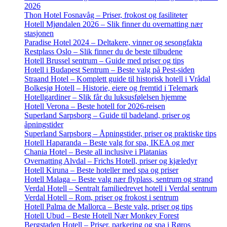
2026
Thon Hotel Fosnavåg – Priser, frokost og fasiliteter
Hotell Mjøndalen 2026 – Slik finner du overnatting nær
stasjonen
Paradise Hotel 2024 – Deltakere, vinner og sesongfakta
Restplass Oslo – Slik finner du de beste tilbudene
Hotell Brussel sentrum – Guide med priser og tips
Hotell i Budapest Sentrum – Beste valg på Pest-siden
Straand Hotel – Komplett guide til historisk hotell i Vrådal
Bolkesjø Hotell – Historie, eiere og fremtid i Telemark
Hotellgardiner – Slik får du luksusfølelsen hjemme
Hotell Verona – Beste hotell for 2026-reisen
Superland Sarpsborg – Guide til badeland, priser og
åpningstider
Superland Sarpsborg – Åpningstider, priser og praktiske tips
Hotell Haparanda – Beste valg for spa, IKEA og mer
Chania Hotel – Beste all inclusive i Platanias
Overnatting Alvdal – Frichs Hotell, priser og kjæledyr
Hotell Kiruna – Beste hoteller med spa og priser
Hotell Malaga – Beste valg nær flyplass, sentrum og strand
Verdal Hotell – Sentralt familiedrevet hotell i Verdal sentrum
Verdal Hotell – Rom, priser og frokost i sentrum
Hotell Palma de Mallorca – Beste valg, priser og tips
Hotell Ubud – Beste Hotell Nær Monkey Forest
Bergstaden Hotell – Priser, parkering og spa i Røros