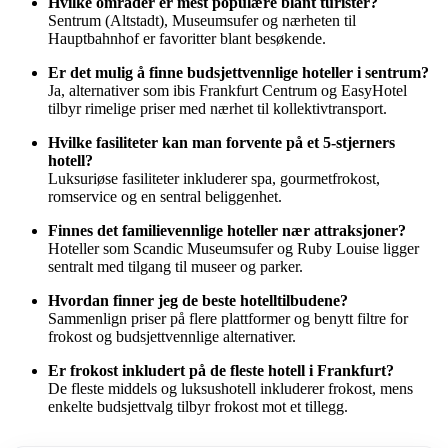
Hvilke områder er mest populære blant turister?
Sentrum (Altstadt), Museumsufer og nærheten til
Hauptbahnhof er favoritter blant besøkende.
Er det mulig å finne budsjettvennlige hoteller i sentrum?
Ja, alternativer som ibis Frankfurt Centrum og EasyHotel
tilbyr rimelige priser med nærhet til kollektivtransport.
Hvilke fasiliteter kan man forvente på et 5-stjerners
hotell?
Luksuriøse fasiliteter inkluderer spa, gourmetfrokost,
romservice og en sentral beliggenhet.
Finnes det familievennlige hoteller nær attraksjoner?
Hoteller som Scandic Museumsufer og Ruby Louise ligger
sentralt med tilgang til museer og parker.
Hvordan finner jeg de beste hotelltilbudene?
Sammenlign priser på flere plattformer og benytt filtre for
frokost og budsjettvennlige alternativer.
Er frokost inkludert på de fleste hotell i Frankfurt?
De fleste middels og luksushotell inkluderer frokost, mens
enkelte budsjettvalg tilbyr frokost mot et tillegg.