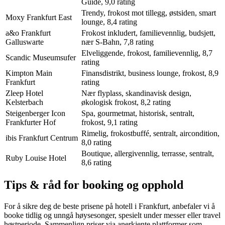
Guide, 9,0 rating
Trendy, frokost mot tillegg, østsiden, smart
Moxy Frankfurt East
lounge, 8,4 rating
a&o Frankfurt
Frokost inkludert, familievennlig, budsjett,
Galluswarte
nær S-Bahn, 7,8 rating
Elveliggende, frokost, familievennlig, 8,7
Scandic Museumsufer
rating
Kimpton Main
Finansdistrikt, business lounge, frokost, 8,9
Frankfurt
rating
Zleep Hotel
Nær flyplass, skandinavisk design,
Kelsterbach
økologisk frokost, 8,2 rating
Steigenberger Icon
Spa, gourmetmat, historisk, sentralt,
Frankfurter Hof
frokost, 9,1 rating
Rimelig, frokostbuffé, sentralt, aircondition,
ibis Frankfurt Centrum
8,0 rating
Boutique, allergivennlig, terrasse, sentralt,
Ruby Louise Hotel
8,6 rating
Tips & råd for booking og opphold
For å sikre deg de beste prisene på hotell i Frankfurt, anbefaler vi å
booke tidlig og unngå høysesonger, spesielt under messer eller travel
høstperiode. Sammenlign priser via anerkjente plattformer som