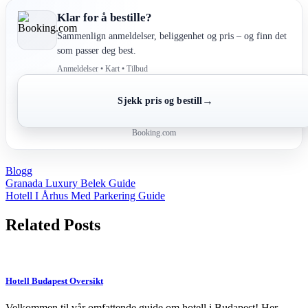
Klar for å bestille?
Sammenlign anmeldelser, beliggenhet og pris – og finn det
som passer deg best.
Anmeldelser • Kart • Tilbud
→
Sjekk pris og bestill
Booking.com
Blogg
Post
Granada Luxury Belek Guide
Hotell I Århus Med Parkering Guide
navigation
Related Posts
Hotell Budapest Oversikt
Velkommen til vår omfattende guide om hotell i Budapest! Her