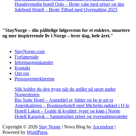
Hundevennlig hotell Oslo – Beste valg med priser og tips
Julebord Hotell – Beste Tilbud med Overnatting 2025
"StayNorge – din pålitelige følgesvenn for et enklere, smartere
og mer inspirerende liv i Norge – hver dag, hele året."
StayNorge.com
Forfatterside
Informasjonskapsler
Kontakt
Om oss
Personvernerklæring
Slik holder du deg trygg når du spiller på sport under
Norgesferien
Bio Suite Hotel – Anmeldel er, bilder og be te pri er
Amerikalinjen – Boutiquehotell med Michelin-nøkkel i O lo
Hotell Laken – Guide til kvalitet, typer og kjøp i Norge
Hotell Karasjok – Sammenlign priser og overnattingssteder
Copyright © 2026
Stay Norge
| Nova Blog by
Ascendoor
|
Powered by
WordPress
.