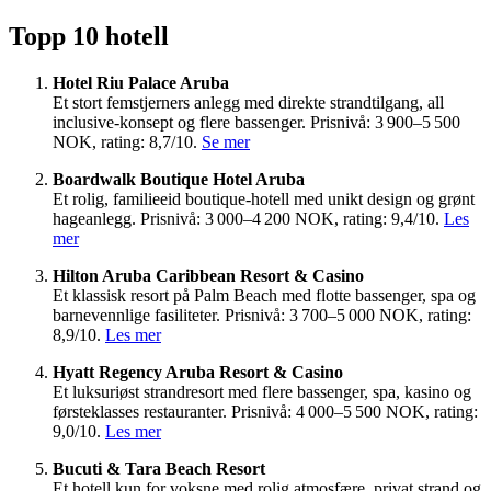
Topp 10 hotell
Hotel Riu Palace Aruba
Et stort femstjerners anlegg med direkte strandtilgang, all
inclusive-konsept og flere bassenger. Prisnivå: 3 900–5 500
NOK, rating: 8,7/10.
Se mer
Boardwalk Boutique Hotel Aruba
Et rolig, familieeid boutique-hotell med unikt design og grønt
hageanlegg. Prisnivå: 3 000–4 200 NOK, rating: 9,4/10.
Les
mer
Hilton Aruba Caribbean Resort & Casino
Et klassisk resort på Palm Beach med flotte bassenger, spa og
barnevennlige fasiliteter. Prisnivå: 3 700–5 000 NOK, rating:
8,9/10.
Les mer
Hyatt Regency Aruba Resort & Casino
Et luksuriøst strandresort med flere bassenger, spa, kasino og
førsteklasses restauranter. Prisnivå: 4 000–5 500 NOK, rating:
9,0/10.
Les mer
Bucuti & Tara Beach Resort
Et hotell kun for voksne med rolig atmosfære, privat strand og