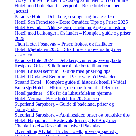
Moxy Tromsø – Priser, frokost og sannheten om omdømmet
Hotell med boblebad i Liverpool – Beste hotellene med
jacuzzi
Paradise Hotel – Deltakere, sesonger og finale 2026
Hotell San Francisco – Beste Områder, Tips og Priser 2025
Hotel Rwanda – Aldersgrense, strømming og sann historie
Hotell med balkonger i Østlandet – Komplett guide og priser
2026
Thon Hotel Fosnavåg – Priser, frokost og fasiliteter
Hotell Mjøndalen 2026 – Slik finner du overnatting nær
stasjonen
Paradise Hotel 2024 – Deltakere, vinner og sesongfakta
Restplass Oslo – Slik finner du de beste tilbudene
Hotell Brussel sentrum – Guide med priser og tips
Hotell i Budapest Sentrum – Beste valg på Pest-siden
Straand Hotel – Komplett guide til historisk hotell i Vrådal
Bolkesjø Hotell – Historie, eiere og fremtid i Telemark
Hotellgardiner – Slik får du luksusfølelsen hjemme
Hotell Verona – Beste hotell for 2026-reisen
Superland Sarpsborg – Guide til badeland, priser og
åpningstider
Superland Sarpsborg – Åpningstider, priser og praktiske tips
Hotell Haparanda – Beste valg for spa, IKEA og mer
Chania Hotel – Beste all inclusive i Platanias
Overnatting Alvdal – Frichs Hotell, priser og kjæledyr