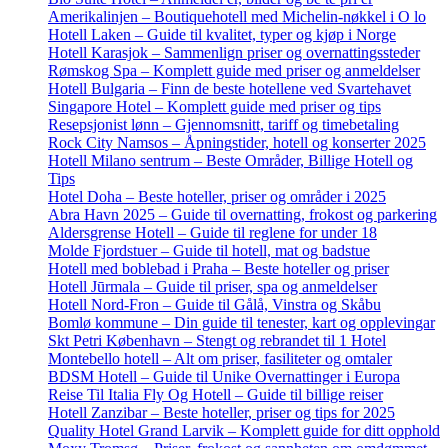
Amerikalinjen – Boutiquehotell med Michelin-nøkkel i O lo
Hotell Laken – Guide til kvalitet, typer og kjøp i Norge
Hotell Karasjok – Sammenlign priser og overnattingssteder
Rømskog Spa – Komplett guide med priser og anmeldelser
Hotell Bulgaria – Finn de beste hotellene ved Svartehavet
Singapore Hotel – Komplett guide med priser og tips
Resepsjonist lønn – Gjennomsnitt, tariff og timebetaling
Rock City Namsos – Åpningstider, hotell og konserter 2025
Hotell Milano sentrum – Beste Områder, Billige Hotell og
Tips
Hotel Doha – Beste hoteller, priser og områder i 2025
Abra Havn 2025 – Guide til overnatting, frokost og parkering
Aldersgrense Hotell – Guide til reglene for under 18
Molde Fjordstuer – Guide til hotell, mat og badstue
Hotell med boblebad i Praha – Beste hoteller og priser
Hotell Jūrmala – Guide til priser, spa og anmeldelser
Hotell Nord-Fron – Guide til Gålå, Vinstra og Skåbu
Bomlø kommune – Din guide til tenester, kart og opplevingar
Skt Petri København – Stengt og rebrandet til 1 Hotel
Montebello hotell – Alt om priser, fasiliteter og omtaler
BDSM Hotell – Guide til Unike Overnattinger i Europa
Reise Til Italia Fly Og Hotell – Guide til billige reiser
Hotell Zanzibar – Beste hoteller, priser og tips for 2025
Quality Hotel Grand Larvik – Komplett guide for ditt opphold