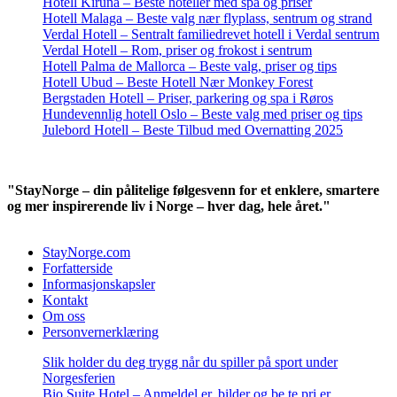
Hotell Kiruna – Beste hoteller med spa og priser
Hotell Malaga – Beste valg nær flyplass, sentrum og strand
Verdal Hotell – Sentralt familiedrevet hotell i Verdal sentrum
Verdal Hotell – Rom, priser og frokost i sentrum
Hotell Palma de Mallorca – Beste valg, priser og tips
Hotell Ubud – Beste Hotell Nær Monkey Forest
Bergstaden Hotell – Priser, parkering og spa i Røros
Hundevennlig hotell Oslo – Beste valg med priser og tips
Julebord Hotell – Beste Tilbud med Overnatting 2025
"StayNorge – din pålitelige følgesvenn for et enklere, smartere
og mer inspirerende liv i Norge – hver dag, hele året."
StayNorge.com
Forfatterside
Informasjonskapsler
Kontakt
Om oss
Personvernerklæring
Slik holder du deg trygg når du spiller på sport under
Norgesferien
Bio Suite Hotel – Anmeldel er, bilder og be te pri er