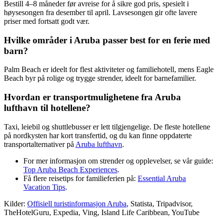
Bestill 4–8 måneder før avreise for å sikre god pris, spesielt i
høysesongen fra desember til april. Lavsesongen gir ofte lavere
priser med fortsatt godt vær.
Hvilke områder i Aruba passer best for en ferie med
barn?
Palm Beach er ideelt for flest aktiviteter og familiehotell, mens Eagle
Beach byr på rolige og trygge strender, ideelt for barnefamilier.
Hvordan er transportmulighetene fra Aruba
lufthavn til hotellene?
Taxi, leiebil og shuttlebusser er lett tilgjengelige. De fleste hotellene
på nordkysten har kort transfertid, og du kan finne oppdaterte
transportalternativer på
Aruba lufthavn
.
For mer informasjon om strender og opplevelser, se vår guide:
Top Aruba Beach Experiences
.
Få flere reisetips for familieferien på:
Essential Aruba
Vacation Tips
.
Kilder:
Offisiell turistinformasjon Aruba
, Statista, Tripadvisor,
TheHotelGuru, Expedia, Ving, Island Life Caribbean, YouTube