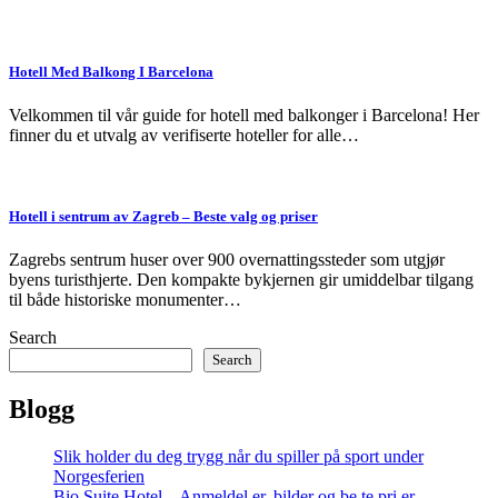
Hotell Med Balkong I Barcelona
Velkommen til vår guide for hotell med balkonger i Barcelona! Her
finner du et utvalg av verifiserte hoteller for alle…
Hotell i sentrum av Zagreb – Beste valg og priser
Zagrebs sentrum huser over 900 overnattingssteder som utgjør
byens turisthjerte. Den kompakte bykjernen gir umiddelbar tilgang
til både historiske monumenter…
Search
Search
Blogg
Slik holder du deg trygg når du spiller på sport under
Norgesferien
Bio Suite Hotel – Anmeldel er, bilder og be te pri er