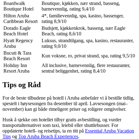
Boardwalk
Boutique, kjøkken, nær strand, basseng,
Boutique Hotel
barnevennlig, rating 9,4/10
Hilton Aruba
4*, familievennlig, spa, kasino, bassenger,
Caribbean Resort
rating 8,9/10
Dorado Eagle
Budsjett, kjøkkenkrok, basseng, nær Eagle
Beach Hotel
Beach, rating 8,6/10
Hyatt Regency
Luksus, strandtilgang, spa, kasino, restauranter,
Aruba
rating 9,0/10
Bucuti & Tara
Kun voksne, ro, privat strand, spa, rating 9,5/10
Beach Resort
Holiday Inn
All inclusive, barnevennlig, flere restauranter,
Resort Aruba
sentral beliggenhet, rating 8,4/10
Tips og Råd
For de beste tilbudene på hotell i Aruba anbefaler vi å bestille tidlig,
spesielt i høysesongen fra desember til april. Lavsesongen (mai–
november) kan gi både rimeligere priser og roligere omgivelser.
Husk å sjekke om hotellet tilbyr gratis avbestilling, og vurder
transportalternativer som taxi, leiebil eller shuttlebusser. For
oppdaterte hotell- og reisetips, ta en titt på
Essential Aruba Vacation
Tips
og
Top Aruba Beach Experiences
.