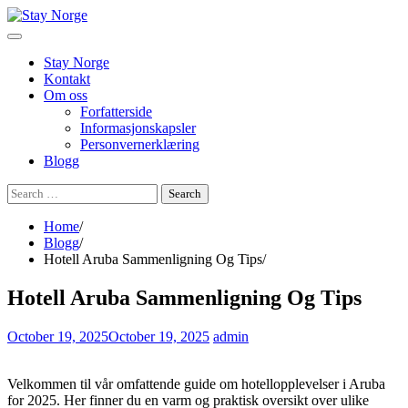
Skip
to
content
Stay Norge
Kontakt
Om oss
Forfatterside
Informasjonskapsler
Personvernerklæring
Blogg
Search
for:
Home
Blogg
Hotell Aruba Sammenligning Og Tips
Hotell Aruba Sammenligning Og Tips
October 19, 2025
October 19, 2025
admin
Velkommen til vår omfattende guide om hotellopplevelser i Aruba
for 2025. Her finner du en varm og praktisk oversikt over ulike