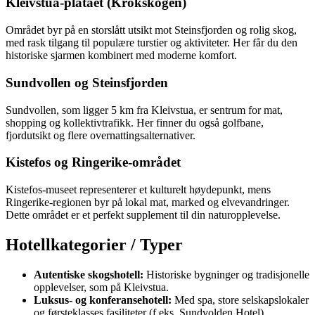
Kleivstua-platået (Krokskogen)
Området byr på en storslått utsikt mot Steinsfjorden og rolig skog,
med rask tilgang til populære turstier og aktiviteter. Her får du den
historiske sjarmen kombinert med moderne komfort.
Sundvollen og Steinsfjorden
Sundvollen, som ligger 5 km fra Kleivstua, er sentrum for mat,
shopping og kollektivtrafikk. Her finner du også golfbane,
fjordutsikt og flere overnattingsalternativer.
Kistefos og Ringerike-området
Kistefos-museet representerer et kulturelt høydepunkt, mens
Ringerike-regionen byr på lokal mat, marked og elvevandringer.
Dette området er et perfekt supplement til din naturopplevelse.
Hotellkategorier / Typer
Autentiske skogshotell:
Historiske bygninger og tradisjonelle
opplevelser, som på Kleivstua.
Luksus- og konferansehotell:
Med spa, store selskapslokaler
og førsteklasses fasiliteter (f.eks. Sundvolden Hotel).