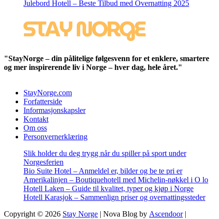
Julebord Hotell – Beste Tilbud med Overnatting 2025
"StayNorge – din pålitelige følgesvenn for et enklere, smartere
og mer inspirerende liv i Norge – hver dag, hele året."
StayNorge.com
Forfatterside
Informasjonskapsler
Kontakt
Om oss
Personvernerklæring
Slik holder du deg trygg når du spiller på sport under
Norgesferien
Bio Suite Hotel – Anmeldel er, bilder og be te pri er
Amerikalinjen – Boutiquehotell med Michelin-nøkkel i O lo
Hotell Laken – Guide til kvalitet, typer og kjøp i Norge
Hotell Karasjok – Sammenlign priser og overnattingssteder
Copyright © 2026
Stay Norge
| Nova Blog by
Ascendoor
|