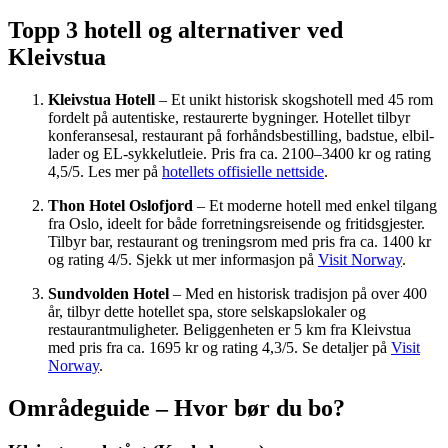
Topp 3 hotell og alternativer ved
Kleivstua
Kleivstua Hotell
– Et unikt historisk skogshotell med 45 rom
fordelt på autentiske, restaurerte bygninger. Hotellet tilbyr
konferansesal, restaurant på forhåndsbestilling, badstue, elbil-
lader og EL-sykkelutleie. Pris fra ca. 2100–3400 kr og rating
4,5/5. Les mer på
hotellets offisielle nettside
.
Thon Hotel Oslofjord
– Et moderne hotell med enkel tilgang
fra Oslo, ideelt for både forretningsreisende og fritidsgjester.
Tilbyr bar, restaurant og treningsrom med pris fra ca. 1400 kr
og rating 4/5. Sjekk ut mer informasjon på
Visit Norway
.
Sundvolden Hotel
– Med en historisk tradisjon på over 400
år, tilbyr dette hotellet spa, store selskapslokaler og
restaurantmuligheter. Beliggenheten er 5 km fra Kleivstua
med pris fra ca. 1695 kr og rating 4,3/5. Se detaljer på
Visit
Norway
.
Områdeguide – Hvor bør du bo?