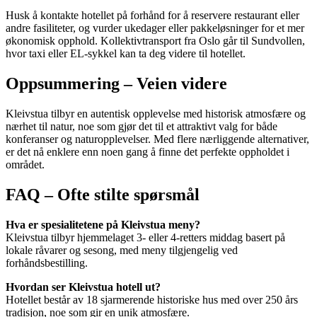
Husk å kontakte hotellet på forhånd for å reservere restaurant eller
andre fasiliteter, og vurder ukedager eller pakkeløsninger for et mer
økonomisk opphold. Kollektivtransport fra Oslo går til Sundvollen,
hvor taxi eller EL-sykkel kan ta deg videre til hotellet.
Oppsummering – Veien videre
Kleivstua tilbyr en autentisk opplevelse med historisk atmosfære og
nærhet til natur, noe som gjør det til et attraktivt valg for både
konferanser og naturopplevelser. Med flere nærliggende alternativer,
er det nå enklere enn noen gang å finne det perfekte oppholdet i
området.
FAQ – Ofte stilte spørsmål
Hva er spesialitetene på Kleivstua meny?
Kleivstua tilbyr hjemmelaget 3- eller 4-retters middag basert på
lokale råvarer og sesong, med meny tilgjengelig ved
forhåndsbestilling.
Hvordan ser Kleivstua hotell ut?
Hotellet består av 18 sjarmerende historiske hus med over 250 års
tradisjon, noe som gir en unik atmosfære.