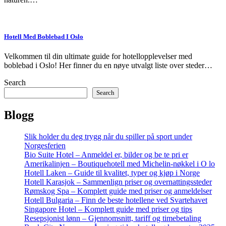
Hotell Med Boblebad I Oslo
Velkommen til din ultimate guide for hotellopplevelser med
boblebad i Oslo! Her finner du en nøye utvalgt liste over steder…
Search
Search
Blogg
Slik holder du deg trygg når du spiller på sport under
Norgesferien
Bio Suite Hotel – Anmeldel er, bilder og be te pri er
Amerikalinjen – Boutiquehotell med Michelin-nøkkel i O lo
Hotell Laken – Guide til kvalitet, typer og kjøp i Norge
Hotell Karasjok – Sammenlign priser og overnattingssteder
Rømskog Spa – Komplett guide med priser og anmeldelser
Hotell Bulgaria – Finn de beste hotellene ved Svartehavet
Singapore Hotel – Komplett guide med priser og tips
Resepsjonist lønn – Gjennomsnitt, tariff og timebetaling