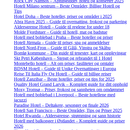
Rock City Namsos – Åpningstider, hotell og konserter 2025
Hotell Milano sentrum – Beste Områder, Billige Hotell og
Tips
Hotel Doha – Beste hoteller, priser og områder i 2025
Abra Havn 2025 – Guide til overnatting, frokost og parkering
Aldersgrense Hotell – Guide til reglene for under 18
Molde Fjordstuer – Guide til hotell, mat og badstue
Hotell med boblebad i Praha – Beste hoteller og priser
Hotell Jūrmala – Guide til priser, spa og anmeldelser
Hotell Nord-Fron – Guide til Gålå, Vinstra og Skåbu
Bomlø kommune – Din guide til tenester, kart og opplevingar
Skt Petri København – Stengt og rebrandet til 1 Hotel
Montebello hotell – Alt om priser, fasiliteter og omtaler
BDSM Hotell – Guide til Unike Overnattinger i Europa
Reise Til Italia Fly Og Hotell – Guide til billige reiser
Hotell Zanzibar – Beste hoteller, priser og tips for 2025
Quality Hotel Grand Larvik – Komplett guide for ditt opphold
Moxy Tromsø – Priser, frokost og sannheten om omdømmet
Hotell med boblebad i Liverpool – Beste hotellene med
jacuzzi
Paradise Hotel – Deltakere, sesonger og finale 2026
Hotell San Francisco – Beste Områder, Tips og Priser 2025
Hotel Rwanda – Aldersgrense, strømming og sann historie
Hotell med balkonger i Østlandet – Komplett guide og priser
2026