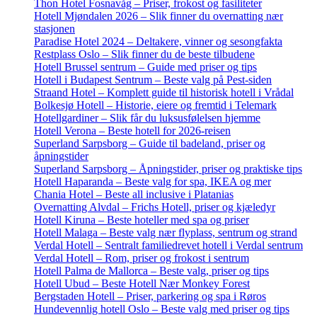
Thon Hotel Fosnavåg – Priser, frokost og fasiliteter
Hotell Mjøndalen 2026 – Slik finner du overnatting nær
stasjonen
Paradise Hotel 2024 – Deltakere, vinner og sesongfakta
Restplass Oslo – Slik finner du de beste tilbudene
Hotell Brussel sentrum – Guide med priser og tips
Hotell i Budapest Sentrum – Beste valg på Pest-siden
Straand Hotel – Komplett guide til historisk hotell i Vrådal
Bolkesjø Hotell – Historie, eiere og fremtid i Telemark
Hotellgardiner – Slik får du luksusfølelsen hjemme
Hotell Verona – Beste hotell for 2026-reisen
Superland Sarpsborg – Guide til badeland, priser og
åpningstider
Superland Sarpsborg – Åpningstider, priser og praktiske tips
Hotell Haparanda – Beste valg for spa, IKEA og mer
Chania Hotel – Beste all inclusive i Platanias
Overnatting Alvdal – Frichs Hotell, priser og kjæledyr
Hotell Kiruna – Beste hoteller med spa og priser
Hotell Malaga – Beste valg nær flyplass, sentrum og strand
Verdal Hotell – Sentralt familiedrevet hotell i Verdal sentrum
Verdal Hotell – Rom, priser og frokost i sentrum
Hotell Palma de Mallorca – Beste valg, priser og tips
Hotell Ubud – Beste Hotell Nær Monkey Forest
Bergstaden Hotell – Priser, parkering og spa i Røros
Hundevennlig hotell Oslo – Beste valg med priser og tips