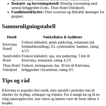
Budsjett- og forretningshotell:
Rimelig overnatting med
sentral beliggenhet (f.eks. Thon Hotel Oslofjord).
Familiehotell/hytter:
Flere soverom og fleksible løsninger for
grupper.
Sammenligningstabell
Hotell
Nøkkelfakta & fasiliteter
Frokost inkludert, gratis parkering, restaurant (på
Kleivstua
forhåndsbestilling), EL-sykkelutleie, badstue, rating
Hotell
4,5/5
Sundvolden
Frokost inkludert, spa, stor parkering, 5 km til
Hotel
Kleivstua, restaurant, rating 4,3/5
Thon Hotel
Frokost, treningsrom, bar, 30 km til Kleivstua,
Oslofjord
beliggenhet i bysentrum, rating 4/5
Tips og råd
Kleivstua er populær året rundt, men spesielt i perioden mai til
oktober for bryllup, selskaper og fotturer. For å unngå kø og få en
rolig naturopplevelse, kan våren og høsten være de beste tidene å
besøke.