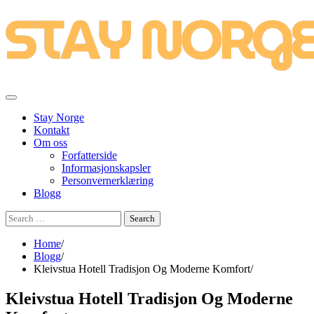
Skip
to
content
Stay Norge
Kontakt
Om oss
Forfatterside
Informasjonskapsler
Personvernerklæring
Blogg
Search
for:
Home
Blogg
Kleivstua Hotell Tradisjon Og Moderne Komfort
Kleivstua Hotell Tradisjon Og Moderne