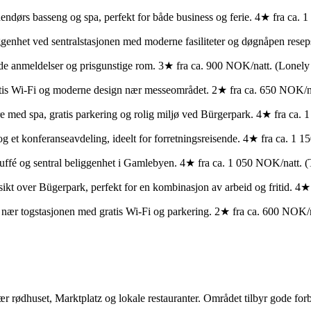
ndørs basseng og spa, perfekt for både business og ferie. 4★ fra ca. 
ggenhet ved sentralstasjonen med moderne fasiliteter og døgnåpen resep
e anmeldelser og prisgunstige rom. 3★ fra ca. 900 NOK/natt. (Lonely 
ratis Wi-Fi og moderne design nær messeområdet. 2★ fra ca. 650 NOK/n
 med spa, gratis parkering og rolig miljø ved Bürgerpark. 4★ fra ca. 
g et konferanseavdeling, ideelt for forretningsreisende. 4★ fra ca. 1
buffé og sentral beliggenhet i Gamlebyen. 4★ fra ca. 1 050 NOK/natt. 
utsikt over Bügerpark, perfekt for en kombinasjon av arbeid og fritid. 4
l nær togstasjonen med gratis Wi-Fi og parkering. 2★ fra ca. 600 NOK/
nær rødhuset, Marktplatz og lokale restauranter. Området tilbyr gode for