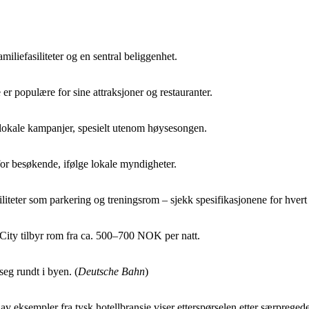
iefasiliteter og en sentral beliggenhet.
r populære for sine attraksjoner og restauranter.
lokale kampanjer, spesielt utenom høysesongen.
or besøkende, ifølge lokale myndigheter.
siliteter som parkering og treningsrom – sjekk spesifikasjonene for hvert 
ity tilbyr rom fra ca. 500–700 NOK per natt.
seg rundt i byen. (
Deutsche Bahn
)
av eksempler fra tysk hotellbransje viser etterspørselen etter særpreged