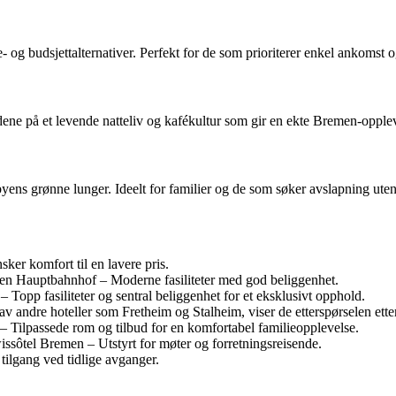
g budsjettalternativer. Perfekt for de som prioriterer enkel ankomst o
ådene på et levende natteliv og kafékultur som gir en ekte Bremen-opple
yens grønne lunger. Ideelt for familier og de som søker avslapning uten
er komfort til en lavere pris.
auptbahnhof – Moderne fasiliteter med god beliggenhet.
p fasiliteter og sentral beliggenhet for et eksklusivt opphold.
av andre hoteller som Fretheim og Stalheim, viser de etterspørselen ette
ilpassede rom og tilbud for en komfortabel familieopplevelse.
sôtel Bremen – Utstyrt for møter og forretningsreisende.
tilgang ved tidlige avganger.