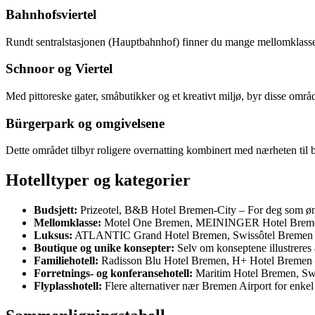
Bahnhofsviertel
Rundt sentralstasjonen (Hauptbahnhof) finner du mange mellomklasse- o
Schnoor og Viertel
Med pittoreske gater, småbutikker og et kreativt miljø, byr disse omr
Bürgerpark og omgivelsene
Dette området tilbyr roligere overnatting kombinert med nærheten til b
Hotelltyper og kategorier
Budsjett:
Prizeotel, B&B Hotel Bremen-City – For deg som ønsk
Mellomklasse:
Motel One Bremen, MEININGER Hotel Bremen H
Luksus:
ATLANTIC Grand Hotel Bremen, Swissôtel Bremen – Top
Boutique og unike konsepter:
Selv om konseptene illustreres 
Familiehotell:
Radisson Blu Hotel Bremen, H+ Hotel Bremen – T
Forretnings- og konferansehotell:
Maritim Hotel Bremen, Swis
Flyplasshotell:
Flere alternativer nær Bremen Airport for enkel 