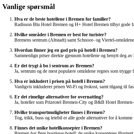
Vanlige spørsmål
Hva er de beste hotellene i Bremen for familier?
Radisson Blu Hotel Bremen og H+ Hotel Bremen tilbyr gode famil
Hvilke områder i Bremen er best for turister?
Bremens sentrum (Altstadt) samt Schnoor- og Viertel-områdene e
Hvordan finner jeg en god pris på hotell i Bremen?
Sammenlign priser direkte gjennom hotellene og benytt deg av 
Er det trygt å bo i sentrum av Bremen?
Ja, sentrum og de mest populære områdene regnes som trygge f
Hva er inkludert i prisen på hotell i Bremen?
Vanligvis inkluderer prisen Wi-Fi og frokost, samt tilgang til fa
Er det rimelige alternativer for overnatting?
Ja, hoteller som Prizeotel Bremen-City og B&B Hotel Bremen-C
Hvilke transportmuligheter finnes i Bremen?
Tog, trikk, buss og leiebil er alle gode alternativer for å komme 
Finnes det unike hotellkonsepter i Bremen?
Bremen har flere boutique-hotell; de unike konseptene illustrert 