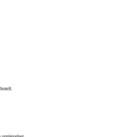
hotell.
e opplevelser.