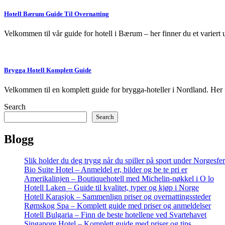
Hotell Bærum Guide Til Overnatting
Velkommen til vår guide for hotell i Bærum – her finner du et variert 
Brygga Hotell Komplett Guide
Velkommen til en komplett guide for brygga-hoteller i Nordland. Her 
Search
Search
Blogg
Slik holder du deg trygg når du spiller på sport under Norgesfe
Bio Suite Hotel – Anmeldel er, bilder og be te pri er
Amerikalinjen – Boutiquehotell med Michelin-nøkkel i O lo
Hotell Laken – Guide til kvalitet, typer og kjøp i Norge
Hotell Karasjok – Sammenlign priser og overnattingssteder
Rømskog Spa – Komplett guide med priser og anmeldelser
Hotell Bulgaria – Finn de beste hotellene ved Svartehavet
Singapore Hotel – Komplett guide med priser og tips