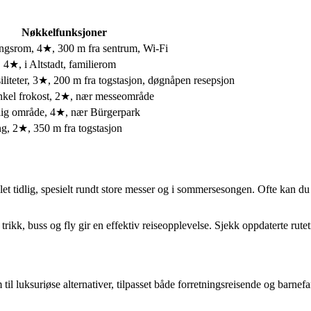
Nøkkelfunksjoner
ningsrom, 4★, 300 m fra sentrum, Wi-Fi
, 4★, i Altstadt, familierom
liteter, 3★, 200 m fra togstasjon, døgnåpen resepsjon
 enkel frokost, 2★, nær messeområde
rolig område, 4★, nær Bürgerpark
ng, 2★, 350 m fra togstasjon
let tidlig, spesielt rundt store messer og i sommersesongen. Ofte kan du 
kk, buss og fly gir en effektiv reiseopplevelse. Sjekk oppdaterte rute
til luksuriøse alternativer, tilpasset både forretningsreisende og barnef