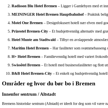
Radisson Blu Hotel Bremen
– Ligger i Gamlebyen med et inne
MEININGER Hotel Bremen Hauptbahnhof
– Praktisk beli
Motel One Bremen
– Designfokusert hotell nær elven med god
Prizeotel Bremen-City
– Et budsjettvennlig alternativ med g
Hotel Munte am Stadtwald
– Tilbyr en avslappende atmosfære
Maritim Hotel Bremen
– Har fasiliteter som svømmebasseng o
H+ Hotel Bremen
– Familievennlig hotell med variert frokost
Swissôtel Bremen
– Et hotell med businessfasiliteter og flott 
B&B Hotel Bremen-City
– Et enkelt og budsjettvennlig hotel
Områder og hvor du bør bo i Bremen
Innenfor sentrum / Altstadt
Bremens historiske sentrum (Altstadt) er ideelt for deg som vil være 