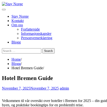
Skip
to
content
Stay Norge
Kontakt
Om oss
Forfatterside
Informasjonskapsler
Personvernerklæring
Blogg
Search
for:
Home
Blogg
Hotel Bremen Guide
Hotel Bremen Guide
November 7, 2025
November 7, 2025
admin
Velkommen til vår oversikt over hoteller i Bremen for 2025 – din guide t
byen, og praktiske bookingtips for en problemfri reise.