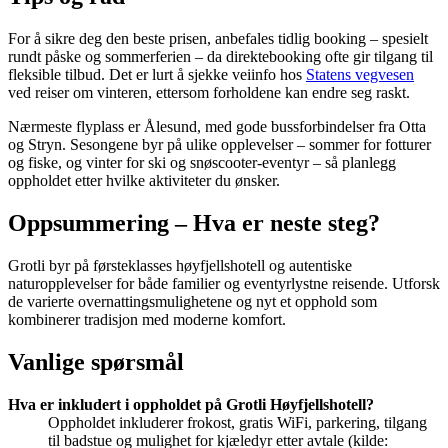
For å sikre deg den beste prisen, anbefales tidlig booking – spesielt
rundt påske og sommerferien – da direktebooking ofte gir tilgang til
fleksible tilbud. Det er lurt å sjekke veiinfo hos
Statens vegvesen
ved reiser om vinteren, ettersom forholdene kan endre seg raskt.
Nærmeste flyplass er Ålesund, med gode bussforbindelser fra Otta
og Stryn. Sesongene byr på ulike opplevelser – sommer for fotturer
og fiske, og vinter for ski og snøscooter-eventyr – så planlegg
oppholdet etter hvilke aktiviteter du ønsker.
Oppsummering – Hva er neste steg?
Grotli byr på førsteklasses høyfjellshotell og autentiske
naturopplevelser for både familier og eventyrlystne reisende. Utforsk
de varierte overnattingsmulighetene og nyt et opphold som
kombinerer tradisjon med moderne komfort.
Vanlige spørsmål
Hva er inkludert i oppholdet på Grotli Høyfjellshotell?
Oppholdet inkluderer frokost, gratis WiFi, parkering, tilgang
til badstue og mulighet for kjæledyr etter avtale (kilde: