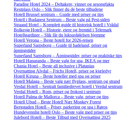
Paradise Hotel 2024 – Deltakere, vinner og sesongfakta
Restplass Oslo – Slik finner du de beste tilbudene
Hotell Brussel sentrum – Guide med priser og tips
Hotell i Budapest Sentrum – Beste valg på Pest-siden
Straand Hotel – Komplett guide til historisk hotell i Vrådal
Bolkesjø Hotell – Historie, eiere og fremtid i Telemark
Hotellgardiner – Slik får du luksusfølelsen hjemme
Hotell Verona – Beste hotell for 2026-reisen
Superland Sarpsborg – Guide til badeland, priser og
åpningstider
Superland Sarpsborg – Åpningstider, priser og praktiske tips
Hotell Haparanda – Beste valg for spa, IKEA og mer
Chania Hotel – Beste all inclusive i Platanias
Overnatting Alvdal – Frichs Hotell, priser og kjæledyr
Hotell Kiruna – Beste hoteller med spa og priser
Hotell Malaga – Beste valg nær flyplass, sentrum og strand
Verdal Hotell – Sentralt familiedrevet hotell i Verdal sentrum
Verdal Hotell – Rom, priser og frokost i sentrum
Hotell Palma de Mallorca – Beste valg, priser og tips
Hotell Ubud – Beste Hotell Nær Monkey Forest
Bergstaden Hotell – Priser, parkering og spa i Røros
Hundevennlig hotell Oslo – Beste valg med priser og tips
Julebord Hotell – Beste Tilbud med Overnatting 2025