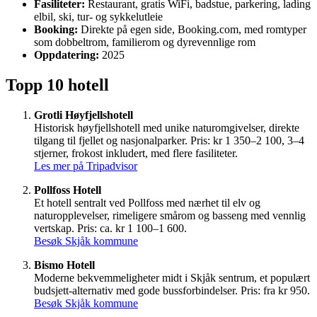
Fasiliteter:
Restaurant, gratis WiFi, badstue, parkering, lading
elbil, ski, tur- og sykkelutleie
Booking:
Direkte på egen side, Booking.com, med romtyper
som dobbeltrom, familierom og dyrevennlige rom
Oppdatering:
2025
Topp 10 hotell
Grotli Høyfjellshotell
Historisk høyfjellshotell med unike naturomgivelser, direkte
tilgang til fjellet og nasjonalparker. Pris: kr 1 350–2 100, 3–4
stjerner, frokost inkludert, med flere fasiliteter.
Les mer på Tripadvisor
Pollfoss Hotell
Et hotell sentralt ved Pollfoss med nærhet til elv og
naturopplevelser, rimeligere smårom og basseng med vennlig
vertskap. Pris: ca. kr 1 100–1 600.
Besøk Skjåk kommune
Bismo Hotell
Moderne bekvemmeligheter midt i Skjåk sentrum, et populært
budsjett-alternativ med gode bussforbindelser. Pris: fra kr 950.
Besøk Skjåk kommune