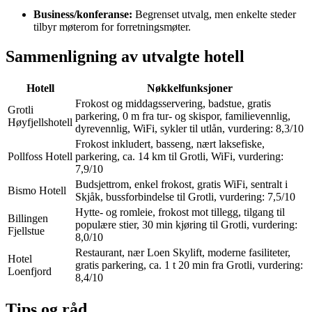
Business/konferanse:
Begrenset utvalg, men enkelte steder
tilbyr møterom for forretningsmøter.
Sammenligning av utvalgte hotell
Hotell
Nøkkelfunksjoner
Frokost og middagsservering, badstue, gratis
Grotli
parkering, 0 m fra tur- og skispor, familievennlig,
Høyfjellshotell
dyrevennlig, WiFi, sykler til utlån, vurdering: 8,3/10
Frokost inkludert, basseng, nært laksefiske,
Pollfoss Hotell
parkering, ca. 14 km til Grotli, WiFi, vurdering:
7,9/10
Budsjettrom, enkel frokost, gratis WiFi, sentralt i
Bismo Hotell
Skjåk, bussforbindelse til Grotli, vurdering: 7,5/10
Hytte- og romleie, frokost mot tillegg, tilgang til
Billingen
populære stier, 30 min kjøring til Grotli, vurdering:
Fjellstue
8,0/10
Restaurant, nær Loen Skylift, moderne fasiliteter,
Hotel
gratis parkering, ca. 1 t 20 min fra Grotli, vurdering:
Loenfjord
8,4/10
Tips og råd