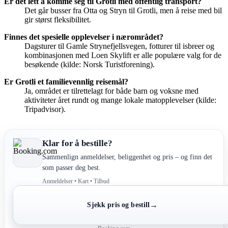
Er det lett å komme seg til Grotli med offentlig transport?
Det går busser fra Otta og Stryn til Grotli, men å reise med bil
gir størst fleksibilitet.
Finnes det spesielle opplevelser i nærområdet?
Dagsturer til Gamle Strynefjellsvegen, fotturer til isbreer og
kombinasjonen med Loen Skylift er alle populære valg for de
besøkende (kilde: Norsk Turistforening).
Er Grotli et familievennlig reisemål?
Ja, området er tilrettelagt for både barn og voksne med
aktiviteter året rundt og mange lokale matopplevelser (kilde:
Tripadvisor).
Klar for å bestille?
Sammenlign anmeldelser, beliggenhet og pris – og finn det
som passer deg best.
Anmeldelser • Kart • Tilbud
→
Sjekk pris og bestill