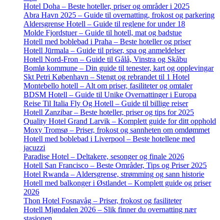
Hotel Doha – Beste hoteller, priser og områder i 2025
Abra Havn 2025 – Guide til overnatting, frokost og parkering
Aldersgrense Hotell – Guide til reglene for under 18
Molde Fjordstuer – Guide til hotell, mat og badstue
Hotell med boblebad i Praha – Beste hoteller og priser
Hotell Jūrmala – Guide til priser, spa og anmeldelser
Hotell Nord-Fron – Guide til Gålå, Vinstra og Skåbu
Bomlø kommune – Din guide til tenester, kart og opplevingar
Skt Petri København – Stengt og rebrandet til 1 Hotel
Montebello hotell – Alt om priser, fasiliteter og omtaler
BDSM Hotell – Guide til Unike Overnattinger i Europa
Reise Til Italia Fly Og Hotell – Guide til billige reiser
Hotell Zanzibar – Beste hoteller, priser og tips for 2025
Quality Hotel Grand Larvik – Komplett guide for ditt opphold
Moxy Tromsø – Priser, frokost og sannheten om omdømmet
Hotell med boblebad i Liverpool – Beste hotellene med
jacuzzi
Paradise Hotel – Deltakere, sesonger og finale 2026
Hotell San Francisco – Beste Områder, Tips og Priser 2025
Hotel Rwanda – Aldersgrense, strømming og sann historie
Hotell med balkonger i Østlandet – Komplett guide og priser
2026
Thon Hotel Fosnavåg – Priser, frokost og fasiliteter
Hotell Mjøndalen 2026 – Slik finner du overnatting nær
stasjonen