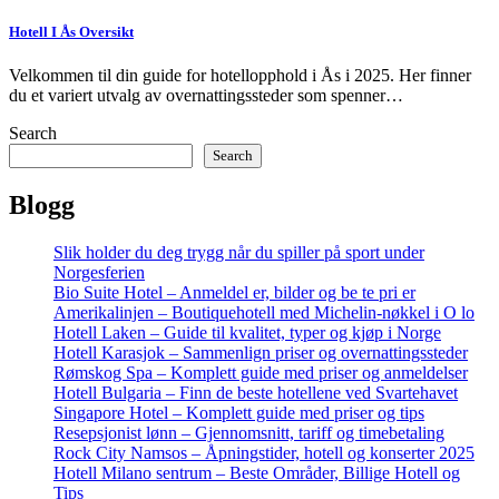
Hotell I Ås Oversikt
Velkommen til din guide for hotellopphold i Ås i 2025. Her finner
du et variert utvalg av overnattingssteder som spenner…
Search
Search
Blogg
Slik holder du deg trygg når du spiller på sport under
Norgesferien
Bio Suite Hotel – Anmeldel er, bilder og be te pri er
Amerikalinjen – Boutiquehotell med Michelin-nøkkel i O lo
Hotell Laken – Guide til kvalitet, typer og kjøp i Norge
Hotell Karasjok – Sammenlign priser og overnattingssteder
Rømskog Spa – Komplett guide med priser og anmeldelser
Hotell Bulgaria – Finn de beste hotellene ved Svartehavet
Singapore Hotel – Komplett guide med priser og tips
Resepsjonist lønn – Gjennomsnitt, tariff og timebetaling
Rock City Namsos – Åpningstider, hotell og konserter 2025
Hotell Milano sentrum – Beste Områder, Billige Hotell og
Tips