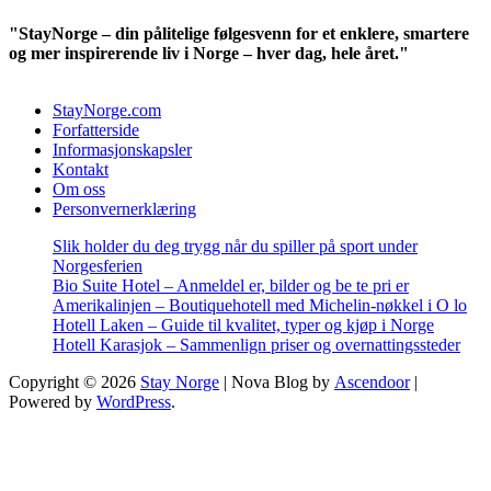
"StayNorge – din pålitelige følgesvenn for et enklere, smartere
og mer inspirerende liv i Norge – hver dag, hele året."
StayNorge.com
Forfatterside
Informasjonskapsler
Kontakt
Om oss
Personvernerklæring
Slik holder du deg trygg når du spiller på sport under
Norgesferien
Bio Suite Hotel – Anmeldel er, bilder og be te pri er
Amerikalinjen – Boutiquehotell med Michelin-nøkkel i O lo
Hotell Laken – Guide til kvalitet, typer og kjøp i Norge
Hotell Karasjok – Sammenlign priser og overnattingssteder
Copyright © 2026
Stay Norge
| Nova Blog by
Ascendoor
|
Powered by
WordPress
.