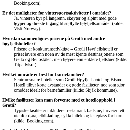
Booking.com).
Er det muligheter for vintersportsaktiviteter i området?
Ja, vinteren byr på langrenn, skøyter og alpint med gode
løyper og direkte tilgang til snøfylte høyfjellsområder (kilde:
Visit Norway).
Hvordan sammenlignes prisene på Grotli med andre
høyfjellshoteller?
Prisene er konkurransedyktige – Grotli Høyfjellshotell er
priset lavere enn noen av de mest kjente destinasjonene som
Geilo og Beitostølen, men høyere enn enklere fjellstuer (kilde:
Tripadvisor).
Hvilket område er best for barnefamilier?
Sentrumsnære hoteller som Grotli Høyfjellshotell og Bismo
Hotell tilbyr korte avstander og gode fasiliteter, noe som gjør
området ideelt for barnefamilier (kilde: Skjåk kommune).
Hvilke fasiliteter kan man forvente med et hotellopphold i
Grotli?
Typiske fasiliteter inkluderer restaurant, badstue, turveier rett
utenfor døra, elbil-lading, sykkelutleie og lekeplass for barn
(kilde: Booking.com).