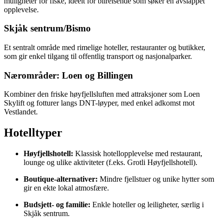
muligheter for fiske, ideelt for bilreisende som søker en avslappet
opplevelse.
Skjåk sentrum/Bismo
Et sentralt område med rimelige hoteller, restauranter og butikker,
som gir enkel tilgang til offentlig transport og nasjonalparker.
Nærområder: Loen og Billingen
Kombiner den friske høyfjellsluften med attraksjoner som Loen
Skylift og fotturer langs DNT-løyper, med enkel adkomst mot
Vestlandet.
Hotelltyper
Høyfjellshotell:
Klassisk hotellopplevelse med restaurant,
lounge og ulike aktiviteter (f.eks. Grotli Høyfjellshotell).
Boutique-alternativer:
Mindre fjellstuer og unike hytter som
gir en ekte lokal atmosfære.
Budsjett- og familie:
Enkle hoteller og leiligheter, særlig i
Skjåk sentrum.