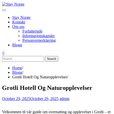
Skip
to
content
Stay Norge
Kontakt
Om oss
Forfatterside
Informasjonskapsler
Personvernerklæring
Blogg
Search
for:
Home
Blogg
Grotli Hotell Og Naturopplevelser
Grotli Hotell Og Naturopplevelser
October 29, 2025
October 29, 2025
admin
Velkommen til vår guide om overnatting og opplevelser i Grotli – et