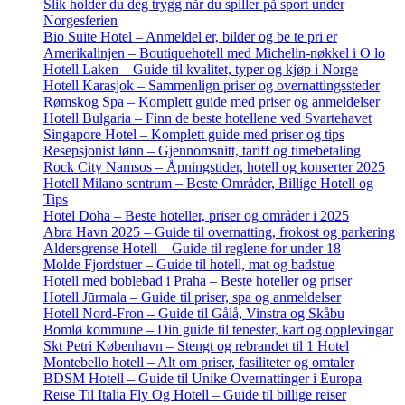
Slik holder du deg trygg når du spiller på sport under
Norgesferien
Bio Suite Hotel – Anmeldel er, bilder og be te pri er
Amerikalinjen – Boutiquehotell med Michelin-nøkkel i O lo
Hotell Laken – Guide til kvalitet, typer og kjøp i Norge
Hotell Karasjok – Sammenlign priser og overnattingssteder
Rømskog Spa – Komplett guide med priser og anmeldelser
Hotell Bulgaria – Finn de beste hotellene ved Svartehavet
Singapore Hotel – Komplett guide med priser og tips
Resepsjonist lønn – Gjennomsnitt, tariff og timebetaling
Rock City Namsos – Åpningstider, hotell og konserter 2025
Hotell Milano sentrum – Beste Områder, Billige Hotell og
Tips
Hotel Doha – Beste hoteller, priser og områder i 2025
Abra Havn 2025 – Guide til overnatting, frokost og parkering
Aldersgrense Hotell – Guide til reglene for under 18
Molde Fjordstuer – Guide til hotell, mat og badstue
Hotell med boblebad i Praha – Beste hoteller og priser
Hotell Jūrmala – Guide til priser, spa og anmeldelser
Hotell Nord-Fron – Guide til Gålå, Vinstra og Skåbu
Bomlø kommune – Din guide til tenester, kart og opplevingar
Skt Petri København – Stengt og rebrandet til 1 Hotel
Montebello hotell – Alt om priser, fasiliteter og omtaler
BDSM Hotell – Guide til Unike Overnattinger i Europa
Reise Til Italia Fly Og Hotell – Guide til billige reiser