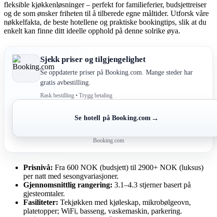
fleksible kjøkkenløsninger – perfekt for familieferier, budsjettreiser
og de som ønsker friheten til å tilberede egne måltider. Utforsk våre
nøkkelfakta, de beste hotellene og praktiske bookingtips, slik at du
enkelt kan finne ditt ideelle opphold på denne solrike øya.
Sjekk priser og tilgjengelighet
Se oppdaterte priser på Booking.com. Mange steder har
gratis avbestilling.
Rask bestilling • Trygg betaling
→
Se hotell på Booking.com
Booking.com
Prisnivå:
Fra 600 NOK (budsjett) til 2900+ NOK (luksus)
per natt med sesongvariasjoner.
Gjennomsnittlig rangering:
3.1–4.3 stjerner basert på
gjesteomtaler.
Fasiliteter:
Tekjøkken med kjøleskap, mikrobølgeovn,
platetopper; WiFi, basseng, vaskemaskin, parkering.