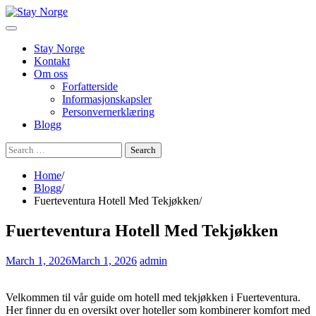
Skip
to
content
Stay Norge
Kontakt
Om oss
Forfatterside
Informasjonskapsler
Personvernerklæring
Blogg
Search
for:
Home
Blogg
Fuerteventura Hotell Med Tekjøkken
Fuerteventura Hotell Med Tekjøkken
March 1, 2026
March 1, 2026
admin
Velkommen til vår guide om hotell med tekjøkken i Fuerteventura.
Her finner du en oversikt over hoteller som kombinerer komfort med