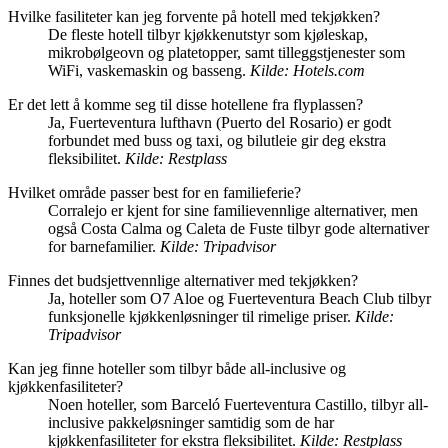
Hvilke fasiliteter kan jeg forvente på hotell med tekjøkken?
De fleste hotell tilbyr kjøkkenutstyr som kjøleskap,
mikrobølgeovn og platetopper, samt tilleggstjenester som
WiFi, vaskemaskin og basseng.
Kilde: Hotels.com
Er det lett å komme seg til disse hotellene fra flyplassen?
Ja, Fuerteventura lufthavn (Puerto del Rosario) er godt
forbundet med buss og taxi, og bilutleie gir deg ekstra
fleksibilitet.
Kilde: Restplass
Hvilket område passer best for en familieferie?
Corralejo er kjent for sine familievennlige alternativer, men
også Costa Calma og Caleta de Fuste tilbyr gode alternativer
for barnefamilier.
Kilde: Tripadvisor
Finnes det budsjettvennlige alternativer med tekjøkken?
Ja, hoteller som O7 Aloe og Fuerteventura Beach Club tilbyr
funksjonelle kjøkkenløsninger til rimelige priser.
Kilde:
Tripadvisor
Kan jeg finne hoteller som tilbyr både all-inclusive og
kjøkkenfasiliteter?
Noen hoteller, som Barceló Fuerteventura Castillo, tilbyr all-
inclusive pakkeløsninger samtidig som de har
kjøkkenfasiliteter for ekstra fleksibilitet.
Kilde: Restplass