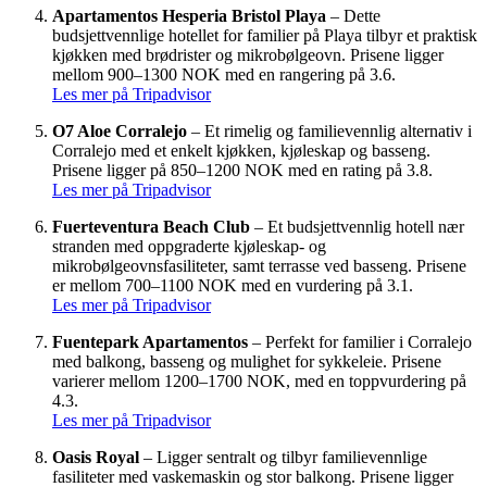
Apartamentos Hesperia Bristol Playa
– Dette
budsjettvennlige hotellet for familier på Playa tilbyr et praktisk
kjøkken med brødrister og mikrobølgeovn. Prisene ligger
mellom 900–1300 NOK med en rangering på 3.6.
Les mer på Tripadvisor
O7 Aloe Corralejo
– Et rimelig og familievennlig alternativ i
Corralejo med et enkelt kjøkken, kjøleskap og basseng.
Prisene ligger på 850–1200 NOK med en rating på 3.8.
Les mer på Tripadvisor
Fuerteventura Beach Club
– Et budsjettvennlig hotell nær
stranden med oppgraderte kjøleskap- og
mikrobølgeovnsfasiliteter, samt terrasse ved basseng. Prisene
er mellom 700–1100 NOK med en vurdering på 3.1.
Les mer på Tripadvisor
Fuentepark Apartamentos
– Perfekt for familier i Corralejo
med balkong, basseng og mulighet for sykkeleie. Prisene
varierer mellom 1200–1700 NOK, med en toppvurdering på
4.3.
Les mer på Tripadvisor
Oasis Royal
– Ligger sentralt og tilbyr familievennlige
fasiliteter med vaskemaskin og stor balkong. Prisene ligger