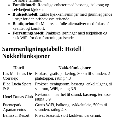
for større familier.
Familiehotell:
Romslige enheter med basseng, balkong og
selvbetjent kjøkken.
Budsjetthotell:
Enkle kjøkkenløsninger med grunnleggende
utstyr for den prisbevisste reisende.
Boutiquehotell:
Mindre, stilfulle alternativer med fokus på
kvalitet og komfort.
Forretningshotell:
Praktiske løsninger med tekjøkken og
rask WiFi for den forretningsreisende.
Sammenligningstabell: Hotell |
Nøkkelfunksjoner
Hotell
Nøkkelfunksjoner
Las Marismas De
Frokost, gratis parkering, 800m til stranden, 2
Corralejo
platetopper, rating 4.3
Elba Lucia Sport
Frokost, treningsrom, basseng, enkel tilgang til
& Suite
sentrum, WiFi, rating 3.5
Restaurant, nærhet til strand, basseng, terrasse,
Hotel Dunas Club
rating 3.9
Fuentepark
Gratis WiFi, balkong, sykkelutleie, 500m til
Apartamentos
stranden, rating 4.3
Bahiazul Resort
Privat basseng, stort kjøkken, parkering,