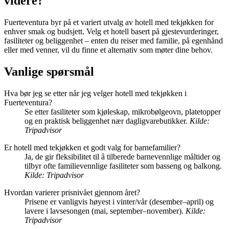
videre?
Fuerteventura byr på et variert utvalg av hotell med tekjøkken for
enhver smak og budsjett. Velg et hotell basert på gjestevurderinger,
fasiliteter og beliggenhet – enten du reiser med familie, på egenhånd
eller med venner, vil du finne et alternativ som møter dine behov.
Vanlige spørsmål
Hva bør jeg se etter når jeg velger hotell med tekjøkken i
Fuerteventura?
Se etter fasiliteter som kjøleskap, mikrobølgeovn, platetopper
og en praktisk beliggenhet nær dagligvarebutikker.
Kilde:
Tripadvisor
Er hotell med tekjøkken et godt valg for barnefamilier?
Ja, de gir fleksibilitet til å tilberede barnevennlige måltider og
tilbyr ofte familievennlige fasiliteter som basseng og balkong.
Kilde: Tripadvisor
Hvordan varierer prisnivået gjennom året?
Prisene er vanligvis høyest i vinter/vår (desember–april) og
lavere i lavsesongen (mai, september–november).
Kilde:
Tripadvisor