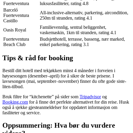
Fuerteventura
luksusfasiliteter, rating 4.8
Barceló
All-inclusive-alternativ, parkering, aircondition,
Fuerteventura
250m til stranden, rating 4.1
Castillo
Familievennlig, sentral beliggenhet,
Oasis Royal
vaskemaskin, 1km til stranden, rating 4.1
Fuerteventura
Budsjetthotell, terrasse, basseng, nær marked,
Beach Club
enkel parkering, rating 3.1
Tips & råd for booking
Bestill ditt hotell med tekjøkken minst 4 måneder i forveien i
høysesongen (desember–april) for å sikre de beste prisene. I
lavsesongen (mai, september–november) finner du ofte gode siste-
liten-tilbud.
Bruk filtre for “kitchenette” på sider som
Tripadvisor
og
Booking.com
for å finne det perfekte alternativet for din reise. Husk
også å sjekke gjesteanmeldelser for oppdatert informasjon om
fasiliteter og service.
Oppsummering: Hva bør du vurdere