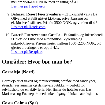
mellom 950–1400 NOK med en rating på 4.1.
Les mer på Tripadvisor
Bahiazul Resort Fuerteventura
– Et luksuriøst valg i La
Oliva med et fullt utstyrt kjøkken, privat basseng og
eksklusive fasiliteter. Pris fra 3500 NOK, og vurdert til 4.8.
Les mer på Hotels.com
Barceló Fuerteventura Castillo
– Et familie- og luksushotell
i Caleta de Fuste med aircondition, kjøleskap og
mikrobølgeovn. Prisene ligger mellom 1500–2200 NOK, og
gjestevurderingene er opptil 4.1.
Les mer på Restplass
Områder: Hvor bør man bo?
Corralejo (Nord)
Corralejo er et travelt og familievennlig område med sanddyner,
strender, restauranter og dagligvarebutikker – perfekt for
selvhushold og en aktiv ferie. Her finner du hoteller som Las
Marismas og Fuentepark med enkel tilgang til lokale attraksjoner.
Costa Calma (Sør)