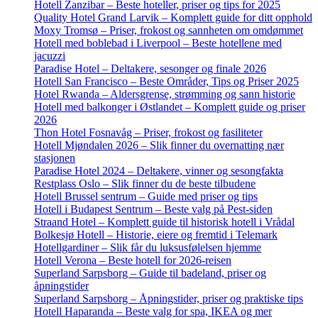
Hotell Zanzibar – Beste hoteller, priser og tips for 2025
Quality Hotel Grand Larvik – Komplett guide for ditt opphold
Moxy Tromsø – Priser, frokost og sannheten om omdømmet
Hotell med boblebad i Liverpool – Beste hotellene med
jacuzzi
Paradise Hotel – Deltakere, sesonger og finale 2026
Hotell San Francisco – Beste Områder, Tips og Priser 2025
Hotel Rwanda – Aldersgrense, strømming og sann historie
Hotell med balkonger i Østlandet – Komplett guide og priser
2026
Thon Hotel Fosnavåg – Priser, frokost og fasiliteter
Hotell Mjøndalen 2026 – Slik finner du overnatting nær
stasjonen
Paradise Hotel 2024 – Deltakere, vinner og sesongfakta
Restplass Oslo – Slik finner du de beste tilbudene
Hotell Brussel sentrum – Guide med priser og tips
Hotell i Budapest Sentrum – Beste valg på Pest-siden
Straand Hotel – Komplett guide til historisk hotell i Vrådal
Bolkesjø Hotell – Historie, eiere og fremtid i Telemark
Hotellgardiner – Slik får du luksusfølelsen hjemme
Hotell Verona – Beste hotell for 2026-reisen
Superland Sarpsborg – Guide til badeland, priser og
åpningstider
Superland Sarpsborg – Åpningstider, priser og praktiske tips
Hotell Haparanda – Beste valg for spa, IKEA og mer