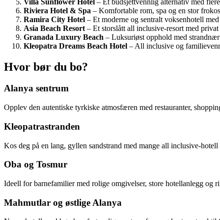
Villa Sunflower Hotel
– Et budsjettvennlig alternativ med fler
Riviera Hotel & Spa
– Komfortable rom, spa og en stor frokost
Ramira City Hotel
– Et moderne og sentralt voksenhotell med gr
Asia Beach Resort
– Et storslått all inclusive-resort med privat
Granada Luxury Beach
– Luksuriøst opphold med strandnær b
Kleopatra Dreams Beach Hotel
– All inclusive og familievenn
Hvor bør du bo?
Alanya sentrum
Opplev den autentiske tyrkiske atmosfæren med restauranter, shoppingmu
Kleopatrastranden
Kos deg på en lang, gyllen sandstrand med mange all inclusive-hotell i 
Oba og Tosmur
Ideell for barnefamilier med rolige omgivelser, store hotellanlegg og 
Mahmutlar og østlige Alanya