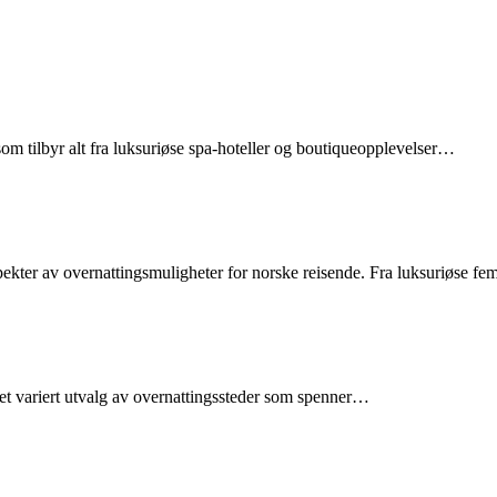
som tilbyr alt fra luksuriøse spa-hoteller og boutiqueopplevelser…
pekter av overnattingsmuligheter for norske reisende. Fra luksuriøse f
 et variert utvalg av overnattingssteder som spenner…