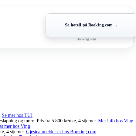
→
Se hotell på Booking.com
Booking.com
.
Se mer hos TUI
vslapning og moro. Pris fra 5 800 kr/uke, 4 stjerner.
Mer info hos Ving
es mer hos Ving
e, 4 stjerner.
Gjesteanmeldelser hos Booking.com