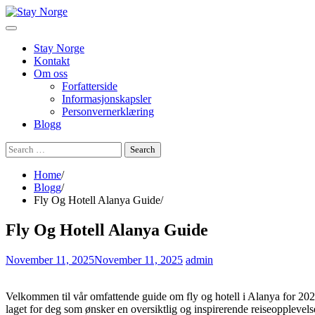
Skip
to
content
Stay Norge
Kontakt
Om oss
Forfatterside
Informasjonskapsler
Personvernerklæring
Blogg
Search
for:
Home
Blogg
Fly Og Hotell Alanya Guide
Fly Og Hotell Alanya Guide
November 11, 2025
November 11, 2025
admin
Velkommen til vår omfattende guide om fly og hotell i Alanya for 2025.
laget for deg som ønsker en oversiktlig og inspirerende reiseopplevelse,