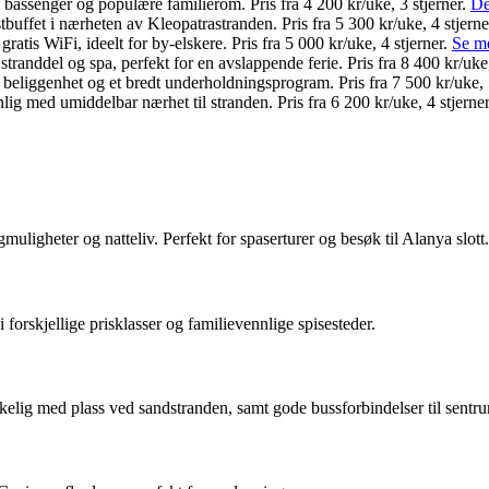
e bassenger og populære familierom. Pris fra 4 200 kr/uke, 3 stjerner.
De
buffet i nærheten av Kleopatrastranden. Pris fra 5 300 kr/uke, 4 stjerne
atis WiFi, ideelt for by-elskere. Pris fra 5 000 kr/uke, 4 stjerner.
Se m
 stranddel og spa, perfekt for en avslappende ferie. Pris fra 8 400 kr/uke
eliggenhet og et bredt underholdningsprogram. Pris fra 7 500 kr/uke, 5
lig med umiddelbar nærhet til stranden. Pris fra 6 200 kr/uke, 4 stjerne
ligheter og natteliv. Perfekt for spaserturer og besøk til Alanya slott.
forskjellige prisklasser og familievennlige spisesteder.
rikelig med plass ved sandstranden, samt gode bussforbindelser til sentr