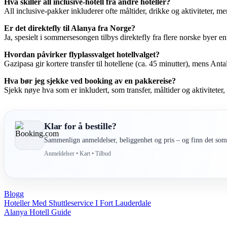
Hva skiller all inclusive-hotell fra andre hoteller?
All inclusive-pakker inkluderer ofte måltider, drikke og aktiviteter, me
Er det direktefly til Alanya fra Norge?
Ja, spesielt i sommersesongen tilbys direktefly fra flere norske byer 
Hvordan påvirker flyplassvalget hotellvalget?
Gazipasa gir kortere transfer til hotellene (ca. 45 minutter), mens Ant
Hva bør jeg sjekke ved booking av en pakkereise?
Sjekk nøye hva som er inkludert, som transfer, måltider og aktiviteter,
Klar for å bestille?
Sammenlign anmeldelser, beliggenhet og pris – og finn det som 
Anmeldelser • Kart • Tilbud
Blogg
Post
Hoteller Med Shuttleservice I Fort Lauderdale
Alanya Hotell Guide
navigation