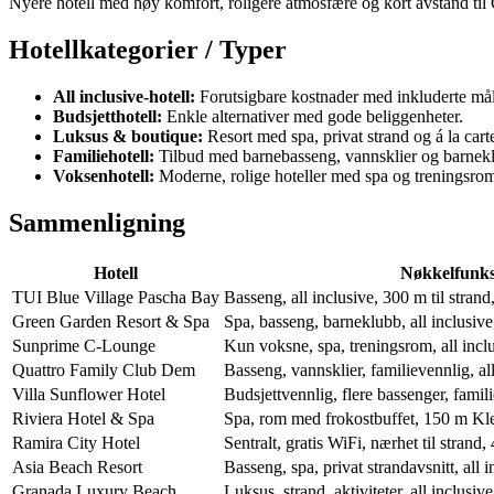
Nyere hotell med høy komfort, roligere atmosfære og kort avstand til 
Hotellkategorier / Typer
All inclusive-hotell:
Forutsigbare kostnader med inkluderte målti
Budsjetthotell:
Enkle alternativer med gode beliggenheter.
Luksus & boutique:
Resort med spa, privat strand og á la carte
Familiehotell:
Tilbud med barnebasseng, vannsklier og barnek
Voksenhotell:
Moderne, rolige hoteller med spa og treningsro
Sammenligning
Hotell
Nøkkelfunks
TUI Blue Village Pascha Bay
Basseng, all inclusive, 300 m til strand,
Green Garden Resort & Spa
Spa, basseng, barneklubb, all inclusiv
Sunprime C-Lounge
Kun voksne, spa, treningsrom, all inclu
Quattro Family Club Dem
Basseng, vannsklier, familievennlig, al
Villa Sunflower Hotel
Budsjettvennlig, flere bassenger, famil
Riviera Hotel & Spa
Spa, rom med frokostbuffet, 150 m Kle
Ramira City Hotel
Sentralt, gratis WiFi, nærhet til strand,
Asia Beach Resort
Basseng, spa, privat strandavsnitt, all i
Granada Luxury Beach
Luksus, strand, aktiviteter, all inclusive