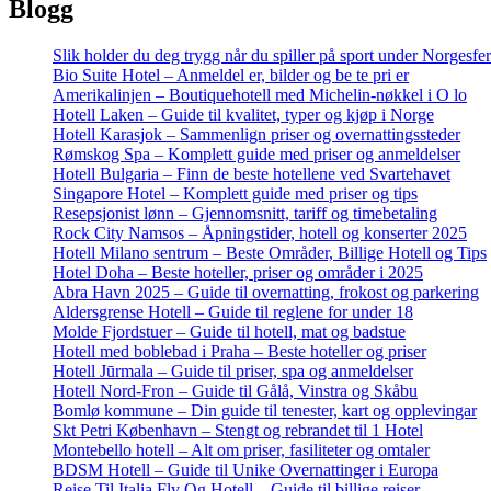
Blogg
Slik holder du deg trygg når du spiller på sport under Norgesfe
Bio Suite Hotel – Anmeldel er, bilder og be te pri er
Amerikalinjen – Boutiquehotell med Michelin-nøkkel i O lo
Hotell Laken – Guide til kvalitet, typer og kjøp i Norge
Hotell Karasjok – Sammenlign priser og overnattingssteder
Rømskog Spa – Komplett guide med priser og anmeldelser
Hotell Bulgaria – Finn de beste hotellene ved Svartehavet
Singapore Hotel – Komplett guide med priser og tips
Resepsjonist lønn – Gjennomsnitt, tariff og timebetaling
Rock City Namsos – Åpningstider, hotell og konserter 2025
Hotell Milano sentrum – Beste Områder, Billige Hotell og Tips
Hotel Doha – Beste hoteller, priser og områder i 2025
Abra Havn 2025 – Guide til overnatting, frokost og parkering
Aldersgrense Hotell – Guide til reglene for under 18
Molde Fjordstuer – Guide til hotell, mat og badstue
Hotell med boblebad i Praha – Beste hoteller og priser
Hotell Jūrmala – Guide til priser, spa og anmeldelser
Hotell Nord-Fron – Guide til Gålå, Vinstra og Skåbu
Bomlø kommune – Din guide til tenester, kart og opplevingar
Skt Petri København – Stengt og rebrandet til 1 Hotel
Montebello hotell – Alt om priser, fasiliteter og omtaler
BDSM Hotell – Guide til Unike Overnattinger i Europa
Reise Til Italia Fly Og Hotell – Guide til billige reiser