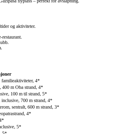
Gazipasa flyplass – perfekt for avslapning.
der og aktiviteter.
-restaurant.
lubb.
m.
joner
 familieaktiviteter, 4*
e, 400 m Oba strand, 4*
sive, 100 m til strand, 5*
l inclusive, 700 m strand, 4*
ierom, sentralt, 600 m strand, 3*
opatrastrand, 4*
 4*
nclusive, 5*
, 5*