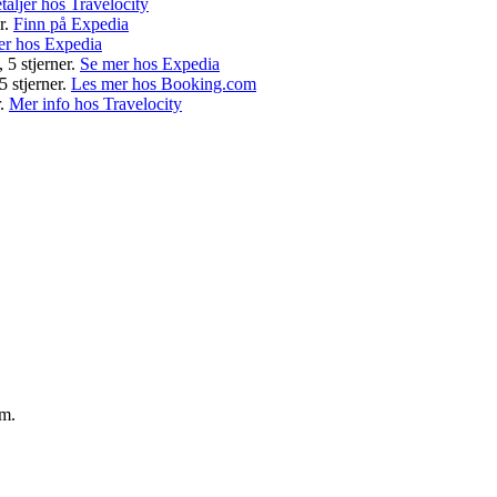
taljer hos Travelocity
r.
Finn på Expedia
er hos Expedia
, 5 stjerner.
Se mer hos Expedia
 stjerner.
Les mer hos Booking.com
r.
Mer info hos Travelocity
um.