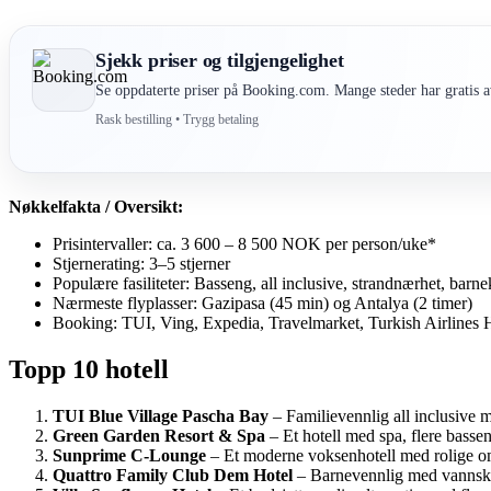
Sjekk priser og tilgjengelighet
Se oppdaterte priser på Booking.com. Mange steder har gratis av
Rask bestilling • Trygg betaling
Nøkkelfakta / Oversikt:
Prisintervaller: ca. 3 600 – 8 500 NOK per person/uke*
Stjernerating: 3–5 stjerner
Populære fasiliteter: Basseng, all inclusive, strandnærhet, barne
Nærmeste flyplasser: Gazipasa (45 min) og Antalya (2 timer)
Booking: TUI, Ving, Expedia, Travelmarket, Turkish Airlines 
Topp 10 hotell
TUI Blue Village Pascha Bay
– Familievennlig all inclusive m
Green Garden Resort & Spa
– Et hotell med spa, flere bassen
Sunprime C-Lounge
– Et moderne voksenhotell med rolige omgi
Quattro Family Club Dem Hotel
– Barnevennlig med vannsklier