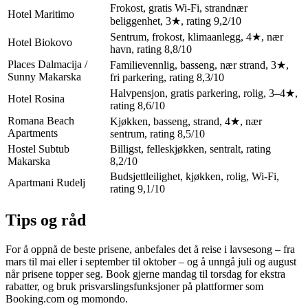
Frokost, gratis Wi-Fi, strandnær
Hotel Maritimo
beliggenhet, 3★, rating 9,2/10
Sentrum, frokost, klimaanlegg, 4★, nær
Hotel Biokovo
havn, rating 8,8/10
Places Dalmacija /
Familievennlig, basseng, nær strand, 3★,
Sunny Makarska
fri parkering, rating 8,3/10
Halvpensjon, gratis parkering, rolig, 3–4★,
Hotel Rosina
rating 8,6/10
Romana Beach
Kjøkken, basseng, strand, 4★, nær
Apartments
sentrum, rating 8,5/10
Hostel Subtub
Billigst, felleskjøkken, sentralt, rating
Makarska
8,2/10
Budsjettleilighet, kjøkken, rolig, Wi-Fi,
Apartmani Rudelj
rating 9,1/10
Tips og råd
For å oppnå de beste prisene, anbefales det å reise i lavsesong – fra
mars til mai eller i september til oktober – og å unngå juli og august
når prisene topper seg. Book gjerne mandag til torsdag for ekstra
rabatter, og bruk prisvarslingsfunksjoner på plattformer som
Booking.com og momondo.