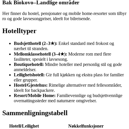
Bak Biokovo–Landlige områder
Her finner du hostel, pensjonater og mobile home-resorter som tilbyr
ro og gode lavsesongpriser, ideelt for bilreisende.
Hotelltyper
Budsjetthotell (2–3★):
Enkel standard med frokost og
nærhet til stranden.
Mellomklassehotell (3–4★):
Moderne rom med flere
fasiliteter, spesielt i lavsesong.
Boutiquehotell:
Mindre hoteller med personlig stil og gode
anmeldelser.
Leilighetshotell:
Gir full kjøkken og ekstra plass for familier
eller grupper.
Hostel/Gjestehus:
Rimelige alternativer med fellesområder,
ideelt for backpackere.
Resort/Mobile Home:
Familievennlige og budsjettvennlige
overnattingssteder med naturnære omgivelser.
Sammenligningstabell
Hotell/Leilighet
Nøkkelfunksjoner