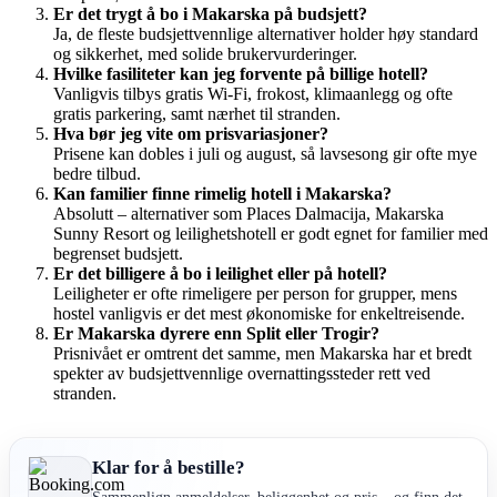
Er det trygt å bo i Makarska på budsjett?
Ja, de fleste budsjettvennlige alternativer holder høy standard
og sikkerhet, med solide brukervurderinger.
Hvilke fasiliteter kan jeg forvente på billige hotell?
Vanligvis tilbys gratis Wi-Fi, frokost, klimaanlegg og ofte
gratis parkering, samt nærhet til stranden.
Hva bør jeg vite om prisvariasjoner?
Prisene kan dobles i juli og august, så lavsesong gir ofte mye
bedre tilbud.
Kan familier finne rimelig hotell i Makarska?
Absolutt – alternativer som Places Dalmacija, Makarska
Sunny Resort og leilighetshotell er godt egnet for familier med
begrenset budsjett.
Er det billigere å bo i leilighet eller på hotell?
Leiligheter er ofte rimeligere per person for grupper, mens
hostel vanligvis er det mest økonomiske for enkeltreisende.
Er Makarska dyrere enn Split eller Trogir?
Prisnivået er omtrent det samme, men Makarska har et bredt
spekter av budsjettvennlige overnattingssteder rett ved
stranden.
Klar for å bestille?