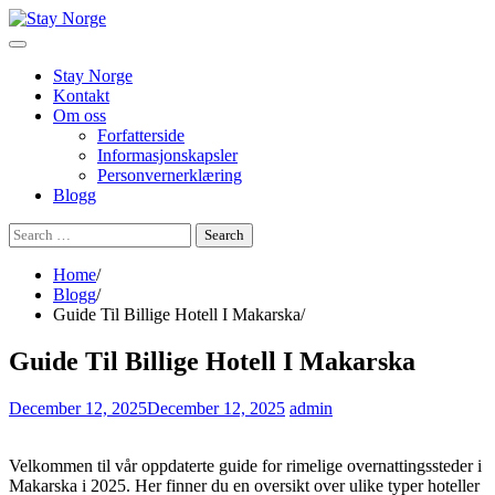
Skip
to
content
Stay Norge
Kontakt
Om oss
Forfatterside
Informasjonskapsler
Personvernerklæring
Blogg
Search
for:
Home
Blogg
Guide Til Billige Hotell I Makarska
Guide Til Billige Hotell I Makarska
December 12, 2025
December 12, 2025
admin
Velkommen til vår oppdaterte guide for rimelige overnattingssteder i
Makarska i 2025. Her finner du en oversikt over ulike typer hoteller