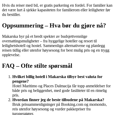
Hvis du reiser med bil, er gratis parkering en fordel. For familier kan
det være lurt å sjekke kapasiteten for familierom eller leiligheter før
du bestiller.
Oppsummering – Hva bør du gjøre nå?
Makarska byr på et bredt spekter av budsjettvennlige
overnattingsmuligheter – fra hyggelige hoteller og resort til
leilighetshotell og hostel. Sammenlign alternativene og planlegg
reisen tidlig eller utenfor høysesong for best mulig pris og en trygg
opplevelse.
FAQ – Ofte stilte spørsmål
Hvilket billig hotell i Makarska tilbyr best valuta for
pengene?
Hotel Maritimo og Places Dalmacija får topp anmeldelser for
både pris og beliggenhet, med gode fasiliteter til en rimelig
pris.
Hvordan finner jeg de beste tilbudene på Makarska?
Bruk prissammenligninger på Booking.com og momondo,
reis utenfor høysesong og vurder pakkepriser fra
turoperatører.