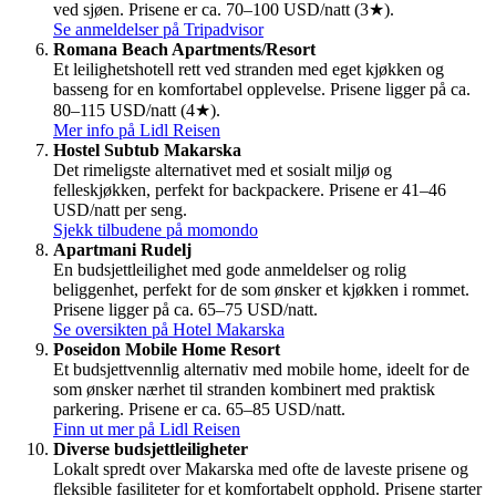
ved sjøen. Prisene er ca. 70–100 USD/natt (3★).
Se anmeldelser på Tripadvisor
Romana Beach Apartments/Resort
Et leilighetshotell rett ved stranden med eget kjøkken og
basseng for en komfortabel opplevelse. Prisene ligger på ca.
80–115 USD/natt (4★).
Mer info på Lidl Reisen
Hostel Subtub Makarska
Det rimeligste alternativet med et sosialt miljø og
felleskjøkken, perfekt for backpackere. Prisene er 41–46
USD/natt per seng.
Sjekk tilbudene på momondo
Apartmani Rudelj
En budsjettleilighet med gode anmeldelser og rolig
beliggenhet, perfekt for de som ønsker et kjøkken i rommet.
Prisene ligger på ca. 65–75 USD/natt.
Se oversikten på Hotel Makarska
Poseidon Mobile Home Resort
Et budsjettvennlig alternativ med mobile home, ideelt for de
som ønsker nærhet til stranden kombinert med praktisk
parkering. Prisene er ca. 65–85 USD/natt.
Finn ut mer på Lidl Reisen
Diverse budsjettleiligheter
Lokalt spredt over Makarska med ofte de laveste prisene og
fleksible fasiliteter for et komfortabelt opphold. Prisene starter