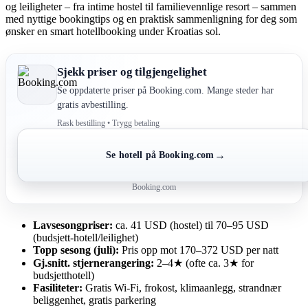
og leiligheter – fra intime hostel til familievennlige resort – sammen
med nyttige bookingtips og en praktisk sammenligning for deg som
ønsker en smart hotellbooking under Kroatias sol.
Sjekk priser og tilgjengelighet
Se oppdaterte priser på Booking.com. Mange steder har
gratis avbestilling.
Rask bestilling • Trygg betaling
→
Se hotell på Booking.com
Booking.com
Lavsesongpriser:
ca. 41 USD (hostel) til 70–95 USD
(budsjett-hotell/leilighet)
Topp sesong (juli):
Pris opp mot 170–372 USD per natt
Gj.snitt. stjernerangering:
2–4★ (ofte ca. 3★ for
budsjetthotell)
Fasiliteter:
Gratis Wi-Fi, frokost, klimaanlegg, strandnær
beliggenhet, gratis parkering