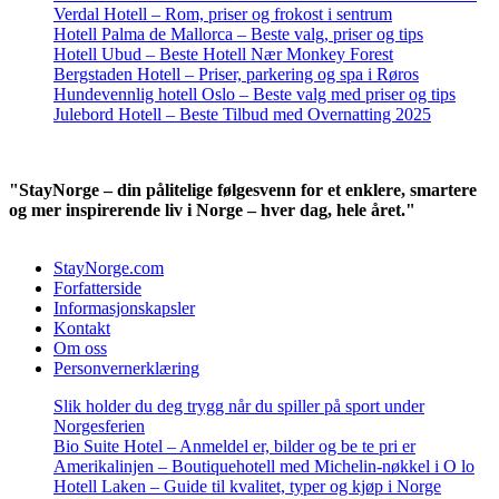
Verdal Hotell – Rom, priser og frokost i sentrum
Hotell Palma de Mallorca – Beste valg, priser og tips
Hotell Ubud – Beste Hotell Nær Monkey Forest
Bergstaden Hotell – Priser, parkering og spa i Røros
Hundevennlig hotell Oslo – Beste valg med priser og tips
Julebord Hotell – Beste Tilbud med Overnatting 2025
"StayNorge – din pålitelige følgesvenn for et enklere, smartere
og mer inspirerende liv i Norge – hver dag, hele året."
StayNorge.com
Forfatterside
Informasjonskapsler
Kontakt
Om oss
Personvernerklæring
Slik holder du deg trygg når du spiller på sport under
Norgesferien
Bio Suite Hotel – Anmeldel er, bilder og be te pri er
Amerikalinjen – Boutiquehotell med Michelin-nøkkel i O lo
Hotell Laken – Guide til kvalitet, typer og kjøp i Norge