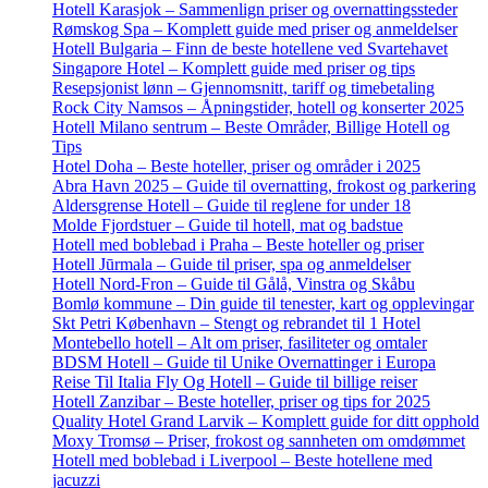
Hotell Karasjok – Sammenlign priser og overnattingssteder
Rømskog Spa – Komplett guide med priser og anmeldelser
Hotell Bulgaria – Finn de beste hotellene ved Svartehavet
Singapore Hotel – Komplett guide med priser og tips
Resepsjonist lønn – Gjennomsnitt, tariff og timebetaling
Rock City Namsos – Åpningstider, hotell og konserter 2025
Hotell Milano sentrum – Beste Områder, Billige Hotell og
Tips
Hotel Doha – Beste hoteller, priser og områder i 2025
Abra Havn 2025 – Guide til overnatting, frokost og parkering
Aldersgrense Hotell – Guide til reglene for under 18
Molde Fjordstuer – Guide til hotell, mat og badstue
Hotell med boblebad i Praha – Beste hoteller og priser
Hotell Jūrmala – Guide til priser, spa og anmeldelser
Hotell Nord-Fron – Guide til Gålå, Vinstra og Skåbu
Bomlø kommune – Din guide til tenester, kart og opplevingar
Skt Petri København – Stengt og rebrandet til 1 Hotel
Montebello hotell – Alt om priser, fasiliteter og omtaler
BDSM Hotell – Guide til Unike Overnattinger i Europa
Reise Til Italia Fly Og Hotell – Guide til billige reiser
Hotell Zanzibar – Beste hoteller, priser og tips for 2025
Quality Hotel Grand Larvik – Komplett guide for ditt opphold
Moxy Tromsø – Priser, frokost og sannheten om omdømmet
Hotell med boblebad i Liverpool – Beste hotellene med
jacuzzi