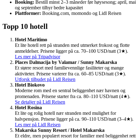
Booking:
Bestill minst 2–3 måneder før høysesong; april, mai
og september tilbyr bedre kapasitet
Plattformer:
Booking.com, momondo og Lidl Reisen
Topp 10 hotell
Hotel Maritimo
Et lite hotell rett på stranden med utmerket frokost og flotte
anmeldelser. Prisene ligger på ca. 70–100 USD/natt (3★).
Les mer på Tripadvisor
Places Dalmacija by Valamar / Sunny Makarska
Et større resort med familievennlige fasiliteter og mange
aktiviteter. Prisene varierer fra ca. 60–85 USD/natt (3★).
Utforsk tilbudet på Lidl Reisen
Hotel Biokovo
Moderne rom med en sentral beliggenhet nær havnen og
promenaden. Prisene starter fra ca. 80–110 USD/natt (4★).
Se detaljer på Lidl Reisen
Hotel Rosina
Et lite og rolig hotell nær stranden med mulighet for
halvpensjon. Prisene ligger på ca. 90–110 USD/natt (3–4★).
Les mer på Lidl Reisen
Makarska Sunny Resort / Hotel Makarska
Et eldre, men populært resort for familier med beliggenhet rett