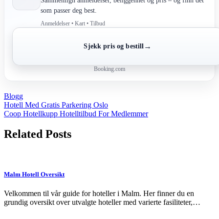
Sammenlign anmeldelser, beliggenhet og pris – og finn det
som passer deg best.
Anmeldelser • Kart • Tilbud
→
Sjekk pris og bestill
Booking.com
Blogg
Post
Hotell Med Gratis Parkering Oslo
Coop Hotellkupp Hotelltilbud For Medlemmer
navigation
Related Posts
Malm Hotell Oversikt
Velkommen til vår guide for hoteller i Malm. Her finner du en
grundig oversikt over utvalgte hoteller med varierte fasiliteter,…