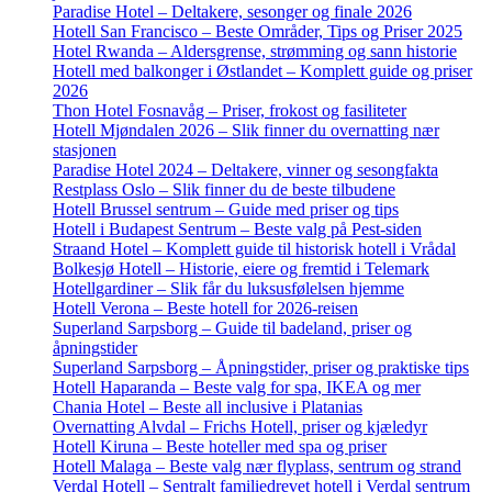
Paradise Hotel – Deltakere, sesonger og finale 2026
Hotell San Francisco – Beste Områder, Tips og Priser 2025
Hotel Rwanda – Aldersgrense, strømming og sann historie
Hotell med balkonger i Østlandet – Komplett guide og priser
2026
Thon Hotel Fosnavåg – Priser, frokost og fasiliteter
Hotell Mjøndalen 2026 – Slik finner du overnatting nær
stasjonen
Paradise Hotel 2024 – Deltakere, vinner og sesongfakta
Restplass Oslo – Slik finner du de beste tilbudene
Hotell Brussel sentrum – Guide med priser og tips
Hotell i Budapest Sentrum – Beste valg på Pest-siden
Straand Hotel – Komplett guide til historisk hotell i Vrådal
Bolkesjø Hotell – Historie, eiere og fremtid i Telemark
Hotellgardiner – Slik får du luksusfølelsen hjemme
Hotell Verona – Beste hotell for 2026-reisen
Superland Sarpsborg – Guide til badeland, priser og
åpningstider
Superland Sarpsborg – Åpningstider, priser og praktiske tips
Hotell Haparanda – Beste valg for spa, IKEA og mer
Chania Hotel – Beste all inclusive i Platanias
Overnatting Alvdal – Frichs Hotell, priser og kjæledyr
Hotell Kiruna – Beste hoteller med spa og priser
Hotell Malaga – Beste valg nær flyplass, sentrum og strand
Verdal Hotell – Sentralt familiedrevet hotell i Verdal sentrum