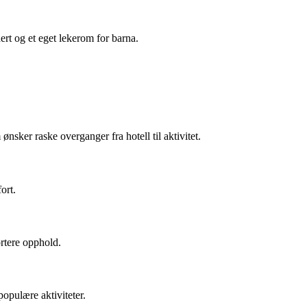
dert og et eget lekerom for barna.
nsker raske overganger fra hotell til aktivitet.
ort.
ortere opphold.
opulære aktiviteter.