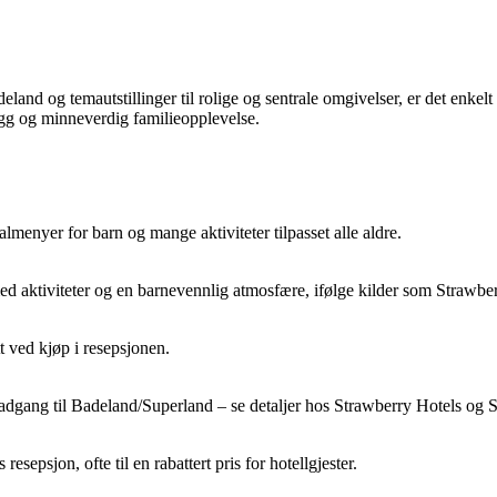
land og temautstillinger til rolige og sentrale omgivelser, er det enkel
rygg og minneverdig familieopplevelse.
almenyer for barn og mange aktiviteter tilpasset alle aldre.
ed aktiviteter og en barnevennlig atmosfære, ifølge kilder som Strawber
tt ved kjøp i resepsjonen.
 adgang til Badeland/Superland – se detaljer hos Strawberry Hotels og 
esepsjon, ofte til en rabattert pris for hotellgjester.