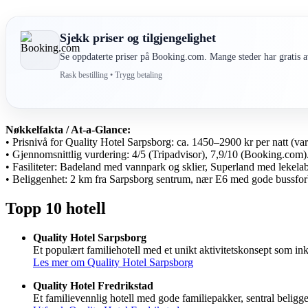
Sjekk priser og tilgjengelighet
Se oppdaterte priser på Booking.com. Mange steder har gratis av
Rask bestilling • Trygg betaling
Nøkkelfakta / At-a-Glance:
• Prisnivå for Quality Hotel Sarpsborg: ca. 1450–2900 kr per natt (va
• Gjennomsnittlig vurdering: 4/5 (Tripadvisor), 7,9/10 (Booking.com)
• Fasiliteter: Badeland med vannpark og sklier, Superland med lekela
• Beliggenhet: 2 km fra Sarpsborg sentrum, nær E6 med gode bussforb
Topp 10 hotell
Quality Hotel Sarpsborg
Et populært familiehotell med et unikt aktivitetskonsept som ink
Les mer om Quality Hotel Sarpsborg
Quality Hotel Fredrikstad
Et familievennlig hotell med gode familiepakker, sentral beliggen