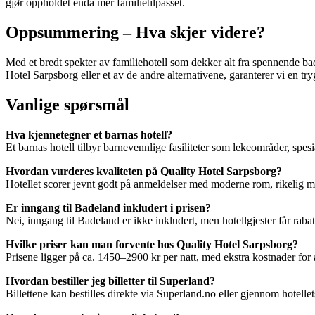
gjør oppholdet enda mer familietilpasset.
Oppsummering – Hva skjer videre?
Med et bredt spekter av familiehotell som dekker alt fra spennende bade
Hotel Sarpsborg eller et av de andre alternativene, garanterer vi en t
Vanlige spørsmål
Hva kjennetegner et barnas hotell?
Et barnas hotell tilbyr barnevennlige fasiliteter som lekeområder, spesi
Hvordan vurderes kvaliteten på Quality Hotel Sarpsborg?
Hotellet scorer jevnt godt på anmeldelser med moderne rom, rikelig m
Er inngang til Badeland inkludert i prisen?
Nei, inngang til Badeland er ikke inkludert, men hotellgjester får raba
Hvilke priser kan man forvente hos Quality Hotel Sarpsborg?
Prisene ligger på ca. 1450–2900 kr per natt, med ekstra kostnader for
Hvordan bestiller jeg billetter til Superland?
Billettene kan bestilles direkte via Superland.no eller gjennom hotellets r