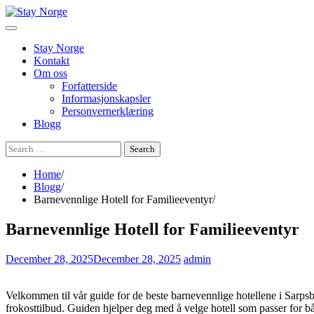
Skip
to
content
Stay Norge
Kontakt
Om oss
Forfatterside
Informasjonskapsler
Personvernerklæring
Blogg
Search
for:
Home
Blogg
Barnevennlige Hotell for Familieeventyr
Barnevennlige Hotell for Familieeventyr
December 28, 2025
December 28, 2025
admin
Velkommen til vår guide for de beste barnevennlige hotellene i Sarps
frokosttilbud. Guiden hjelper deg med å velge hotell som passer for b