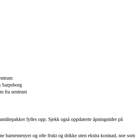
sentrum
ra Sarpsborg
km fra sentrum
e familiepakker fylles opp. Sjekk også oppdaterte åpningstider på
 egne barnemenyer og ofte frukt og drikke uten ekstra kostnad, noe som