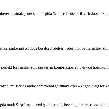
nspirerende attraksjoner som Inspiria Science Center. Tilbyr frokost inklu
nkel parkering og gode bussforbindelser – ideelt for barnefamilier som ø
r, perfekt for familier som ønsker en kombinasjon av byliv og hotellkomf
lebyen, museer og andre barnevennlige attraksjoner – et godt valg for k
ygda rundt Sarpsborg – med gode turmuligheter og kort reiseavstand til p