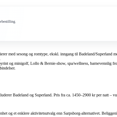
bestilling.
rierer med sesong og romtype, ekskl. inngang til Badeland/Superland med 
.
byrint og minigolf, Lollo & Bernie-show, spa/wellness, barnevennlig fr
indelser.
luderer Badeland og Superland. Pris fra ca. 1450–2900 kr per natt – vur
het og et enklere aktivitetsutvalg enn Sarpsborg-alternativet. Beliggenhe