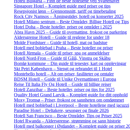
Hotell Bulgaria – Finn de beste hotellene ved Svartehavet
Singapore Hotel – Komplett guide med priser og tips
Resepsjonist lønn – Gjennomsnitt, tariff og timebetaling
Rock City Namsos – Åpningstider, hotell og konserter 2025
Hotell Milano sentrum – Beste Områder, Billige Hotell og Tips
Hotel Doha – Beste hoteller, priser og områder i 2025
Abra Havn 2025 – Guide til overnatting, frokost og parkering
Aldersgrense Hotell – Guide til reglene for under 18
Molde Fjordstuer – Guide til hotell, mat og badstue
Hotell med boblebad i Praha – Beste hoteller og priser
Hotell Jūrmala – Guide til priser, spa og anmeldelser
Hotell Nord-Fron – Guide til Gålå, Vinstra og Skåbu
Bomlø kommune – Din guide til tenester, kart og opplevingar
Skt Petri København – Stengt og rebrandet til 1 Hotel
Montebello hotell – Alt om priser, fasiliteter og omtaler
BDSM Hotell – Guide til Unike Overnattinger i Europa
Reise Til Italia Fly Og Hotell – Guide til billige reiser
Hotell Zanzibar – Beste hoteller, priser og tips for 2025
Quality Hotel Grand Larvik – Komplett guide for ditt opphold
Moxy Tromsø – Priser, frokost og sannheten om omdømmet
Hotell med boblebad i Liverpool – Beste hotellene med jacuzzi
Paradise Hotel – Deltakere, sesonger og finale 2026
Hotell San Francisco – Beste Områder, Tips og Priser 2025
Hotel Rwanda – Aldersgrense, strømming og sann historie
Hotell med balkonger i Østlandet – Komplett guide og priser 2