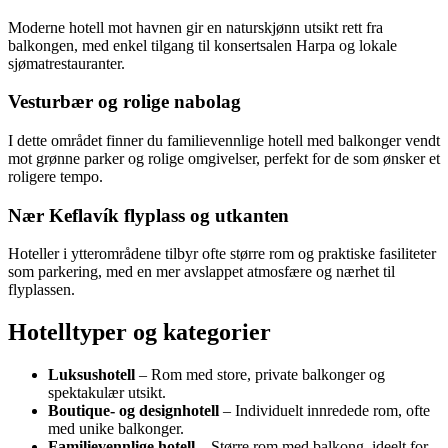
Moderne hotell mot havnen gir en naturskjønn utsikt rett fra
balkongen, med enkel tilgang til konsertsalen Harpa og lokale
sjømatrestauranter.
Vesturbær og rolige nabolag
I dette området finner du familievennlige hotell med balkonger vendt
mot grønne parker og rolige omgivelser, perfekt for de som ønsker et
roligere tempo.
Nær Keflavík flyplass og utkanten
Hoteller i ytterområdene tilbyr ofte større rom og praktiske fasiliteter
som parkering, med en mer avslappet atmosfære og nærhet til
flyplassen.
Hotelltyper og kategorier
Luksushotell
– Rom med store, private balkonger og
spektakulær utsikt.
Boutique- og designhotell
– Individuelt innredede rom, ofte
med unike balkonger.
Familievennlige hotell
– Større rom med balkong, ideelt for