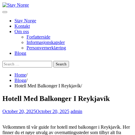
Skip
to
content
Stay Norge
Kontakt
Om oss
Forfatterside
Informasjonskapsler
Personvernerklæring
Blogg
Search
for:
Home
Blogg
Hotell Med Balkonger I Reykjavík
Hotell Med Balkonger I Reykjavík
October 20, 2025
October 20, 2025
admin
Velkommen til vår guide for hotell med balkonger i Reykjavík. Her
finner du et nøye utvalg av overnattingssteder som tilbyr alt fra