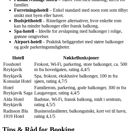
familier.
Forretningshotell
– Enkel standard med noen rom som tilbyr
utsikt mot byen eller havet.
Budsjetthotell
– Rimeligere alternativer, hvor enkelte rom
kan ha mindre balkonger eller fransk balkong.
Spa-hotell
– Ideelle for avslapning med balkonger i rolige,
grønne omgivelser.
Airport-hotell
– Praktisk beliggenhet med større balkonger
og gode parkeringsmuligheter.
Hotell
Nøkkelfunksjoner
Fosshotel
Frokost, Wi-Fi, parkering, store balkonger, ca. 500
Reykjavík
m fra hovedgaten, rating 4,4/5
Reykjavík
Spa, frokost, eksklusive balkonger, 100 m fra
Konsulat Hotel
sjøen, rating 4,7/5
Hotel
Familierom, parkering, gode balkonger, 300 m fra
Reykjavik Saga
Laugavegur, rating 4,4/5
Alda Hotel
Badstue, Wi-Fi, fransk balkong, midt i sentrum,
Reykjavík
rating 4,5/5
Radisson Blu
Businessfasiliteter, balkongutsikt, kort vei til havn,
1919 Hotel
rating 4,1/5
Tips & Råd for Booking