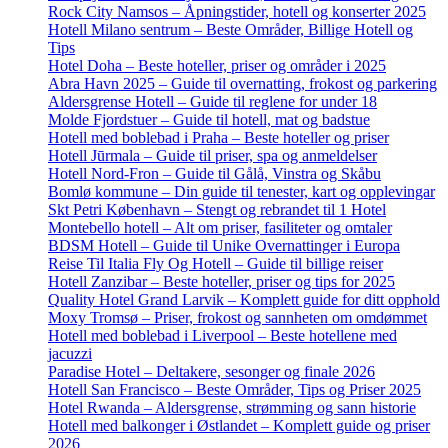
Rock City Namsos – Åpningstider, hotell og konserter 2025
Hotell Milano sentrum – Beste Områder, Billige Hotell og
Tips
Hotel Doha – Beste hoteller, priser og områder i 2025
Abra Havn 2025 – Guide til overnatting, frokost og parkering
Aldersgrense Hotell – Guide til reglene for under 18
Molde Fjordstuer – Guide til hotell, mat og badstue
Hotell med boblebad i Praha – Beste hoteller og priser
Hotell Jūrmala – Guide til priser, spa og anmeldelser
Hotell Nord-Fron – Guide til Gålå, Vinstra og Skåbu
Bomlø kommune – Din guide til tenester, kart og opplevingar
Skt Petri København – Stengt og rebrandet til 1 Hotel
Montebello hotell – Alt om priser, fasiliteter og omtaler
BDSM Hotell – Guide til Unike Overnattinger i Europa
Reise Til Italia Fly Og Hotell – Guide til billige reiser
Hotell Zanzibar – Beste hoteller, priser og tips for 2025
Quality Hotel Grand Larvik – Komplett guide for ditt opphold
Moxy Tromsø – Priser, frokost og sannheten om omdømmet
Hotell med boblebad i Liverpool – Beste hotellene med
jacuzzi
Paradise Hotel – Deltakere, sesonger og finale 2026
Hotell San Francisco – Beste Områder, Tips og Priser 2025
Hotel Rwanda – Aldersgrense, strømming og sann historie
Hotell med balkonger i Østlandet – Komplett guide og priser
2026