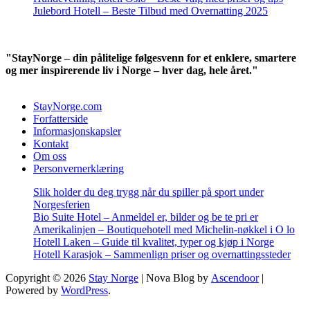
Julebord Hotell – Beste Tilbud med Overnatting 2025
"StayNorge – din pålitelige følgesvenn for et enklere, smartere
og mer inspirerende liv i Norge – hver dag, hele året."
StayNorge.com
Forfatterside
Informasjonskapsler
Kontakt
Om oss
Personvernerklæring
Slik holder du deg trygg når du spiller på sport under
Norgesferien
Bio Suite Hotel – Anmeldel er, bilder og be te pri er
Amerikalinjen – Boutiquehotell med Michelin-nøkkel i O lo
Hotell Laken – Guide til kvalitet, typer og kjøp i Norge
Hotell Karasjok – Sammenlign priser og overnattingssteder
Copyright © 2026
Stay Norge
| Nova Blog by
Ascendoor
|
Powered by
WordPress
.