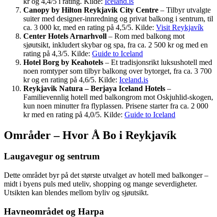
kr og 4,4/5 i rating. Kilde:
Iceland.is
Canopy by Hilton Reykjavik City Centre
– Tilbyr utvalgte
suiter med designer-innredning og privat balkong i sentrum, til
ca. 3 000 kr, med en rating på 4,5/5. Kilde:
Visit Reykjavík
Center Hotels Arnarhvoll
– Rom med balkong mot
sjøutsikt, inkludert skybar og spa, fra ca. 2 500 kr og med en
rating på 4,3/5. Kilde:
Guide to Iceland
Hotel Borg by Keahotels
– Et tradisjonsrikt luksushotell med
noen romtyper som tilbyr balkong over bytorget, fra ca. 3 700
kr og en rating på 4,6/5. Kilde:
Iceland.is
Reykjavik Natura – Berjaya Iceland Hotels
–
Familievennlig hotell med balkongrom mot Oskjuhlid-skogen,
kun noen minutter fra flyplassen. Prisene starter fra ca. 2 000
kr med en rating på 4,0/5. Kilde:
Guide to Iceland
Områder – Hvor Å Bo i Reykjavík
Laugavegur og sentrum
Dette området byr på det største utvalget av hotell med balkonger –
midt i byens puls med uteliv, shopping og mange severdigheter.
Utsikten kan blendes mellom byliv og sjøutsikt.
Havneområdet og Harpa