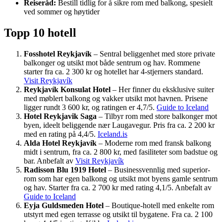
Reiseråd:
Bestill tidlig for å sikre rom med balkong, spesielt
ved sommer og høytider
Topp 10 hotell
Fosshotel Reykjavík
– Sentral beliggenhet med store private
balkonger og utsikt mot både sentrum og hav. Rommene
starter fra ca. 2 300 kr og hotellet har 4-stjerners standard.
Visit Reykjavík
Reykjavík Konsulat Hotel
– Her finner du eksklusive suiter
med møblert balkong og vakker utsikt mot havnen. Prisene
ligger rundt 3 600 kr, og ratingen er 4,7/5.
Guide to Iceland
Hotel Reykjavik Saga
– Tilbyr rom med store balkonger mot
byen, ideelt beliggende nær Laugavegur. Pris fra ca. 2 200 kr
med en rating på 4,4/5.
Iceland.is
Alda Hotel Reykjavík
– Moderne rom med fransk balkong
midt i sentrum, fra ca. 2 800 kr, med fasiliteter som badstue og
bar. Anbefalt av
Visit Reykjavík
Radisson Blu 1919 Hotel
– Businessvennlig med superior-
rom som har egen balkong og utsikt mot byens gamle sentrum
og hav. Starter fra ca. 2 700 kr med rating 4,1/5. Anbefalt av
Guide to Iceland
Eyja Guldsmeden Hotel
– Boutique-hotell med enkelte rom
utstyrt med egen terrasse og utsikt til bygatene. Fra ca. 2 100