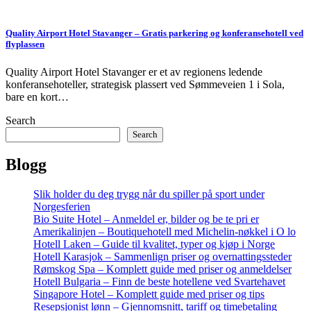
Quality Airport Hotel Stavanger – Gratis parkering og konferansehotell ved
flyplassen
Quality Airport Hotel Stavanger er et av regionens ledende
konferansehoteller, strategisk plassert ved Sømmeveien 1 i Sola,
bare en kort…
Search
Search
Blogg
Slik holder du deg trygg når du spiller på sport under
Norgesferien
Bio Suite Hotel – Anmeldel er, bilder og be te pri er
Amerikalinjen – Boutiquehotell med Michelin-nøkkel i O lo
Hotell Laken – Guide til kvalitet, typer og kjøp i Norge
Hotell Karasjok – Sammenlign priser og overnattingssteder
Rømskog Spa – Komplett guide med priser og anmeldelser
Hotell Bulgaria – Finn de beste hotellene ved Svartehavet
Singapore Hotel – Komplett guide med priser og tips
Resepsjonist lønn – Gjennomsnitt, tariff og timebetaling