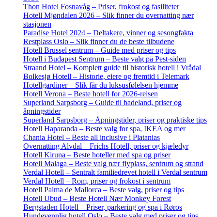
Thon Hotel Fosnavåg – Priser, frokost og fasiliteter
Hotell Mjøndalen 2026 – Slik finner du overnatting nær
stasjonen
Paradise Hotel 2024 – Deltakere, vinner og sesongfakta
Restplass Oslo – Slik finner du de beste tilbudene
Hotell Brussel sentrum – Guide med priser og tips
Hotell i Budapest Sentrum – Beste valg på Pest-siden
Straand Hotel – Komplett guide til historisk hotell i Vrådal
Bolkesjø Hotell – Historie, eiere og fremtid i Telemark
Hotellgardiner – Slik får du luksusfølelsen hjemme
Hotell Verona – Beste hotell for 2026-reisen
Superland Sarpsborg – Guide til badeland, priser og
åpningstider
Superland Sarpsborg – Åpningstider, priser og praktiske tips
Hotell Haparanda – Beste valg for spa, IKEA og mer
Chania Hotel – Beste all inclusive i Platanias
Overnatting Alvdal – Frichs Hotell, priser og kjæledyr
Hotell Kiruna – Beste hoteller med spa og priser
Hotell Malaga – Beste valg nær flyplass, sentrum og strand
Verdal Hotell – Sentralt familiedrevet hotell i Verdal sentrum
Verdal Hotell – Rom, priser og frokost i sentrum
Hotell Palma de Mallorca – Beste valg, priser og tips
Hotell Ubud – Beste Hotell Nær Monkey Forest
Bergstaden Hotell – Priser, parkering og spa i Røros
Hundevennlig hotell Oslo – Beste valg med priser og tips