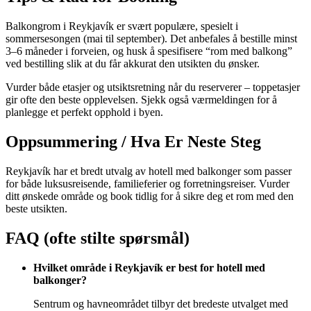
Balkongrom i Reykjavík er svært populære, spesielt i
sommersesongen (mai til september). Det anbefales å bestille minst
3–6 måneder i forveien, og husk å spesifisere “rom med balkong”
ved bestilling slik at du får akkurat den utsikten du ønsker.
Vurder både etasjer og utsiktsretning når du reserverer – toppetasjer
gir ofte den beste opplevelsen. Sjekk også værmeldingen for å
planlegge et perfekt opphold i byen.
Oppsummering / Hva Er Neste Steg
Reykjavík har et bredt utvalg av hotell med balkonger som passer
for både luksusreisende, familieferier og forretningsreiser. Vurder
ditt ønskede område og book tidlig for å sikre deg et rom med den
beste utsikten.
FAQ (ofte stilte spørsmål)
Hvilket område i Reykjavík er best for hotell med
balkonger?
Sentrum og havneområdet tilbyr det bredeste utvalget med