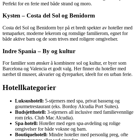
Perfekt for en ferie med både strand og moro.
Kysten – Costa del Sol og Benidorm
Costa del Sol og Benidorm byr på et bredt spekter av hoteller med
temaparker, moderne lekerom og romslige familierom, egnet for
både aktive barn og de som trives med roligere omgivelser.
Indre Spania – By og kultur
For familier som ønsker å kombinere sol og kultur, er byer som
Barcelona og Valencia et godt valg. Her finner du hoteller med
nærhet til museer, akvarier og dyreparker, ideelt for en urban ferie.
Hotellkategorier
Luksushotell:
5-stjerners med spa, privat basseng og
gourmetrestaurant (eks. Bordoy Alcudia Port Suites).
Budsjetthotell:
3-stjerners all inclusive med familievennlige
rom (eks. Club Mac Alcudia).
Spa-hotell:
Hoteller med egen spa-avdeling og rolige
omgivelser for både voksne og barn.
Boutiquehotell:
Mindre hoteller med personlig preg, ofte