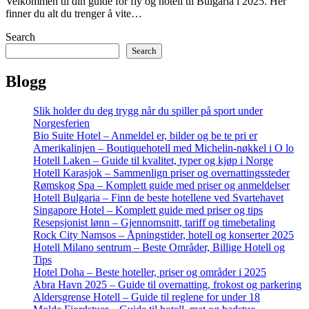
Velkommen til din guide for fly og hotell til Bulgaria i 2025. Her
finner du alt du trenger å vite…
Search
Search
Blogg
Slik holder du deg trygg når du spiller på sport under
Norgesferien
Bio Suite Hotel – Anmeldel er, bilder og be te pri er
Amerikalinjen – Boutiquehotell med Michelin-nøkkel i O lo
Hotell Laken – Guide til kvalitet, typer og kjøp i Norge
Hotell Karasjok – Sammenlign priser og overnattingssteder
Rømskog Spa – Komplett guide med priser og anmeldelser
Hotell Bulgaria – Finn de beste hotellene ved Svartehavet
Singapore Hotel – Komplett guide med priser og tips
Resepsjonist lønn – Gjennomsnitt, tariff og timebetaling
Rock City Namsos – Åpningstider, hotell og konserter 2025
Hotell Milano sentrum – Beste Områder, Billige Hotell og
Tips
Hotel Doha – Beste hoteller, priser og områder i 2025
Abra Havn 2025 – Guide til overnatting, frokost og parkering
Aldersgrense Hotell – Guide til reglene for under 18