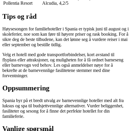
Pollentia Resort
Alcudia, 4,2/5
Tips og råd
Høysesongen for familiehoteller i Spania er typisk juni til august og i
skoleferier, noe som kan føre til høyere priser og rask booking. For å
sikre deg de beste tilbudene, kan det lønne seg å vurdere reiser i mai
eller september og bestille tidlig.
Velg et hotell med gode transportforbindelser, kort avstand til
flyplass eller attraksjoner, og muligheten for å få ordnet barneseng
eller barnevogn ved behov. Les også anmeldelser nøye for å
bekrefte at de barnevennlige fasilitetene stemmer med dine
forventninger.
Oppsummering
Spania byr på et bredt utvalg av barnevennlige hoteller med alt fra
luksus og spa til budsjettvennlige alternativer. Vurder beliggenhet,
fasiliteter og sesong for å finne det perfekte hotellet for din
familieferie.
Vanlige spørsmål