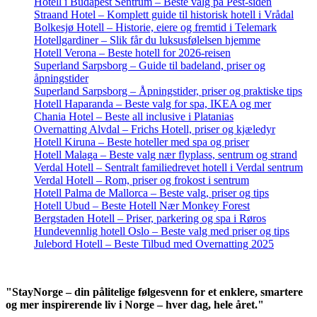
Hotell i Budapest Sentrum – Beste valg på Pest-siden
Straand Hotel – Komplett guide til historisk hotell i Vrådal
Bolkesjø Hotell – Historie, eiere og fremtid i Telemark
Hotellgardiner – Slik får du luksusfølelsen hjemme
Hotell Verona – Beste hotell for 2026-reisen
Superland Sarpsborg – Guide til badeland, priser og
åpningstider
Superland Sarpsborg – Åpningstider, priser og praktiske tips
Hotell Haparanda – Beste valg for spa, IKEA og mer
Chania Hotel – Beste all inclusive i Platanias
Overnatting Alvdal – Frichs Hotell, priser og kjæledyr
Hotell Kiruna – Beste hoteller med spa og priser
Hotell Malaga – Beste valg nær flyplass, sentrum og strand
Verdal Hotell – Sentralt familiedrevet hotell i Verdal sentrum
Verdal Hotell – Rom, priser og frokost i sentrum
Hotell Palma de Mallorca – Beste valg, priser og tips
Hotell Ubud – Beste Hotell Nær Monkey Forest
Bergstaden Hotell – Priser, parkering og spa i Røros
Hundevennlig hotell Oslo – Beste valg med priser og tips
Julebord Hotell – Beste Tilbud med Overnatting 2025
"StayNorge – din pålitelige følgesvenn for et enklere, smartere
og mer inspirerende liv i Norge – hver dag, hele året."