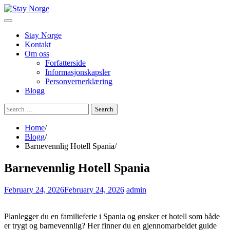
Skip
to
content
Stay Norge
Kontakt
Om oss
Forfatterside
Informasjonskapsler
Personvernerklæring
Blogg
Search
for:
Home
Blogg
Barnevennlig Hotell Spania
Barnevennlig Hotell Spania
February 24, 2026
February 24, 2026
admin
Planlegger du en familieferie i Spania og ønsker et hotell som både
er trygt og barnevennlig? Her finner du en gjennomarbeidet guide