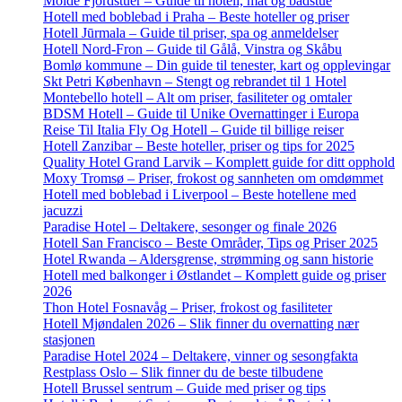
Molde Fjordstuer – Guide til hotell, mat og badstue
Hotell med boblebad i Praha – Beste hoteller og priser
Hotell Jūrmala – Guide til priser, spa og anmeldelser
Hotell Nord-Fron – Guide til Gålå, Vinstra og Skåbu
Bomlø kommune – Din guide til tenester, kart og opplevingar
Skt Petri København – Stengt og rebrandet til 1 Hotel
Montebello hotell – Alt om priser, fasiliteter og omtaler
BDSM Hotell – Guide til Unike Overnattinger i Europa
Reise Til Italia Fly Og Hotell – Guide til billige reiser
Hotell Zanzibar – Beste hoteller, priser og tips for 2025
Quality Hotel Grand Larvik – Komplett guide for ditt opphold
Moxy Tromsø – Priser, frokost og sannheten om omdømmet
Hotell med boblebad i Liverpool – Beste hotellene med
jacuzzi
Paradise Hotel – Deltakere, sesonger og finale 2026
Hotell San Francisco – Beste Områder, Tips og Priser 2025
Hotel Rwanda – Aldersgrense, strømming og sann historie
Hotell med balkonger i Østlandet – Komplett guide og priser
2026
Thon Hotel Fosnavåg – Priser, frokost og fasiliteter
Hotell Mjøndalen 2026 – Slik finner du overnatting nær
stasjonen
Paradise Hotel 2024 – Deltakere, vinner og sesongfakta
Restplass Oslo – Slik finner du de beste tilbudene
Hotell Brussel sentrum – Guide med priser og tips