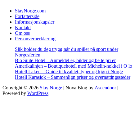
StayNorge.com
Forfatterside
Informasjonskapsler
Kontakt
Om oss
Personvernerklæring
Slik holder du deg trygg når du spiller på sport under
Norgesferien
Bio Suite Hotel – Anmeldel er, bilder og be te pri er
Amerikalinjen – Boutiquehotell med Michelin-nøkkel i O lo
Hotell Laken – Guide til kvalitet, typer og kjøp i Norge
Hotell Karasjok – Sammenlign priser og overnattingssteder
Copyright © 2026
Stay Norge
| Nova Blog by
Ascendoor
|
Powered by
WordPress
.