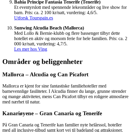
Bahia Principe Fantasia Tenerife (Tenerife)
Et eventyrslott med spennende lekeområder og live show for
barn. Pris: ca. 2 100 kr/natt, vurdering: 4,6/5.
Utforsk Tourspain.es
Sunwing Alcudia Beach (Mallorca)
Med Lollo & Bernie-klubb og flere bassenger tilbyr dette
hotellet en aktiv og morsom ferie for hele familien. Pris: ca. 2
000 kr/natt, vurdering: 4,7/5.
Les mer hos Ving
Områder og beliggenheter
Mallorca – Alcudia og Can Picafort
Mallorca er kjent for sine fantastiske familiehoteller med
barnevennlige fasiliteter. I Alcudia finner du lange, grunne strender
og mange aktiviteter, mens Can Picafort tilbyr en roligere atmosfære
med nærhet til natur.
Kanariøyene – Gran Canaria og Tenerife
På Gran Canaria og Tenerife kan familier nyte helårssol, hoteller
med all inclusive-tilbud samt kort vei til badeland og attraksjoner.