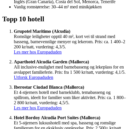
Inglés (Gran Canaria), Costa del Sol, Menorca, Tenerife
Vanlig romstørrelse: 30–44 m² med minikjøkken
Topp 10 hotell
Grupotel Maritimo (Alcudia)
Romslige leiligheter opptil 40 m², kort vei til strand med
basseng, barnevennlige menyer og lekerom. Pris: ca. 1 400–2
200 kr/natt, vurdering: 4,3/5.
Les mer hos Europaduden
Aparthotel Alcudia Garden (Mallorca)
All inclusive-mulighet med barnebasseng og lekeplass for en
avslappet familieferie. Pris: fra 1 500 kr/natt, vurdering: 4,1/5.
Utforsk Europaduden
Iberostar Ciudad Blanca (Mallorca)
Et 4-stjerners hotell med barneklubb, temabasseng og
spillrom, ideelt for familier som liker aktivitet. Pris: ca. 1 800–
2 800 kr/natt, vurdering: 4,5/5.
Les mer hos Europaduden
Hotel Bordoy Alcudia Port Suites (Mallorca)
Et 5-stjerners luksushotell med spa, basseng og romslige
familierom for en eksklusiv opplevelse. Pris: 2 500+ kr/natt,