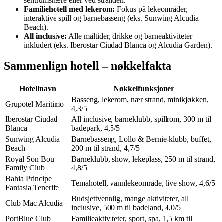
sentrumsnære eller ved stranden.
Familiehotell med lekerom:
Fokus på lekeområder,
interaktive spill og barnebasseng (eks. Sunwing Alcudia
Beach).
All inclusive:
Alle måltider, drikke og barneaktiviteter
inkludert (eks. Iberostar Ciudad Blanca og Alcudia Garden).
Sammenlign hotell – nøkkelfakta
Hotellnavn
Nøkkelfunksjoner
Basseng, lekerom, nær strand, minikjøkken,
Grupotel Maritimo
4,3/5
Iberostar Ciudad
All inclusive, barneklubb, spillrom, 300 m til
Blanca
badepark, 4,5/5
Sunwing Alcudia
Barnebasseng, Lollo & Bernie-klubb, buffet,
Beach
200 m til strand, 4,7/5
Royal Son Bou
Barneklubb, show, lekeplass, 250 m til strand,
Family Club
4,8/5
Bahia Principe
Temahotell, vannlekeområde, live show, 4,6/5
Fantasia Tenerife
Budsjettvennlig, mange aktiviteter, all
Club Mac Alcudia
inclusive, 500 m til badeland, 4,0/5
PortBlue Club
Familieaktiviteter, sport, spa, 1,5 km til