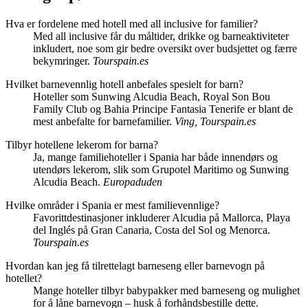
Hva er fordelene med hotell med all inclusive for familier?
Med all inclusive får du måltider, drikke og barneaktiviteter
inkludert, noe som gir bedre oversikt over budsjettet og færre
bekymringer.
Tourspain.es
Hvilket barnevennlig hotell anbefales spesielt for barn?
Hoteller som Sunwing Alcudia Beach, Royal Son Bou
Family Club og Bahia Principe Fantasia Tenerife er blant de
mest anbefalte for barnefamilier.
Ving, Tourspain.es
Tilbyr hotellene lekerom for barna?
Ja, mange familiehoteller i Spania har både innendørs og
utendørs lekerom, slik som Grupotel Maritimo og Sunwing
Alcudia Beach.
Europaduden
Hvilke områder i Spania er mest familievennlige?
Favorittdestinasjoner inkluderer Alcudia på Mallorca, Playa
del Inglés på Gran Canaria, Costa del Sol og Menorca.
Tourspain.es
Hvordan kan jeg få tilrettelagt barneseng eller barnevogn på
hotellet?
Mange hoteller tilbyr babypakker med barneseng og mulighet
for å låne barnevogn – husk å forhåndsbestille dette.