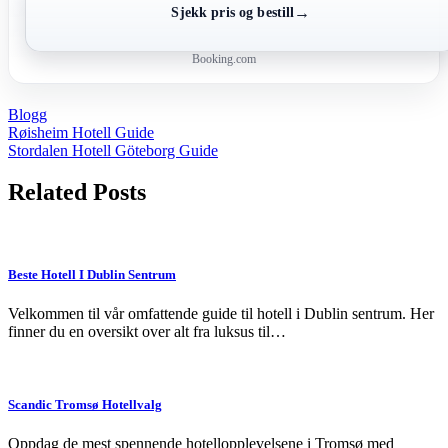
→
Sjekk pris og bestill
Booking.com
Blogg
Post
Røisheim Hotell Guide
Stordalen Hotell Göteborg Guide
navigation
Related Posts
Beste Hotell I Dublin Sentrum
Velkommen til vår omfattende guide til hotell i Dublin sentrum. Her
finner du en oversikt over alt fra luksus til…
Scandic Tromsø Hotellvalg
Oppdag de mest spennende hotellopplevelsene i Tromsø med