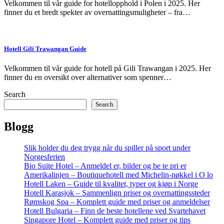
Velkommen til vår guide for hotellopphold i Polen i 2025. Her
finner du et bredt spekter av overnattingsmuligheter – fra…
Hotell Gili Trawangan Guide
Velkommen til vår guide for hotell på Gili Trawangan i 2025. Her
finner du en oversikt over alternativer som spenner…
Search
Search
Blogg
Slik holder du deg trygg når du spiller på sport under
Norgesferien
Bio Suite Hotel – Anmeldel er, bilder og be te pri er
Amerikalinjen – Boutiquehotell med Michelin-nøkkel i O lo
Hotell Laken – Guide til kvalitet, typer og kjøp i Norge
Hotell Karasjok – Sammenlign priser og overnattingssteder
Rømskog Spa – Komplett guide med priser og anmeldelser
Hotell Bulgaria – Finn de beste hotellene ved Svartehavet
Singapore Hotel – Komplett guide med priser og tips