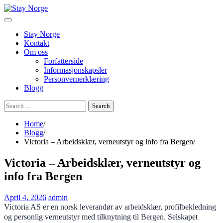
Skip
to
content
Stay Norge
Kontakt
Om oss
Forfatterside
Informasjonskapsler
Personvernerklæring
Blogg
Search
for:
Home
Blogg
Victoria – Arbeidsklær, verneutstyr og info fra Bergen
Victoria – Arbeidsklær, verneutstyr og
info fra Bergen
April 4, 2026
admin
Victoria AS er en norsk leverandør av arbeidsklær, profilbekledning
og personlig verneutstyr med tilknytning til Bergen. Selskapet