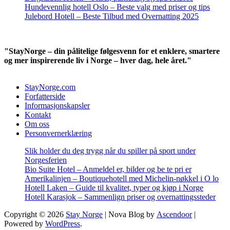
Hundevennlig hotell Oslo – Beste valg med priser og tips
Julebord Hotell – Beste Tilbud med Overnatting 2025
"StayNorge – din pålitelige følgesvenn for et enklere, smartere
og mer inspirerende liv i Norge – hver dag, hele året."
StayNorge.com
Forfatterside
Informasjonskapsler
Kontakt
Om oss
Personvernerklæring
Slik holder du deg trygg når du spiller på sport under
Norgesferien
Bio Suite Hotel – Anmeldel er, bilder og be te pri er
Amerikalinjen – Boutiquehotell med Michelin-nøkkel i O lo
Hotell Laken – Guide til kvalitet, typer og kjøp i Norge
Hotell Karasjok – Sammenlign priser og overnattingssteder
Copyright © 2026
Stay Norge
| Nova Blog by
Ascendoor
|
Powered by
WordPress
.