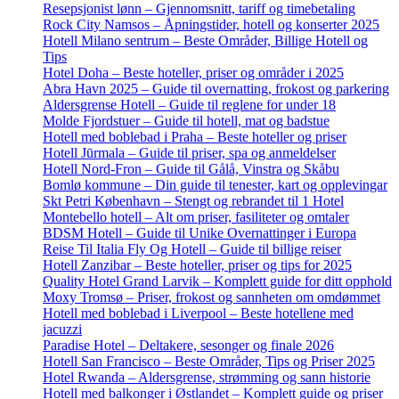
Resepsjonist lønn – Gjennomsnitt, tariff og timebetaling
Rock City Namsos – Åpningstider, hotell og konserter 2025
Hotell Milano sentrum – Beste Områder, Billige Hotell og
Tips
Hotel Doha – Beste hoteller, priser og områder i 2025
Abra Havn 2025 – Guide til overnatting, frokost og parkering
Aldersgrense Hotell – Guide til reglene for under 18
Molde Fjordstuer – Guide til hotell, mat og badstue
Hotell med boblebad i Praha – Beste hoteller og priser
Hotell Jūrmala – Guide til priser, spa og anmeldelser
Hotell Nord-Fron – Guide til Gålå, Vinstra og Skåbu
Bomlø kommune – Din guide til tenester, kart og opplevingar
Skt Petri København – Stengt og rebrandet til 1 Hotel
Montebello hotell – Alt om priser, fasiliteter og omtaler
BDSM Hotell – Guide til Unike Overnattinger i Europa
Reise Til Italia Fly Og Hotell – Guide til billige reiser
Hotell Zanzibar – Beste hoteller, priser og tips for 2025
Quality Hotel Grand Larvik – Komplett guide for ditt opphold
Moxy Tromsø – Priser, frokost og sannheten om omdømmet
Hotell med boblebad i Liverpool – Beste hotellene med
jacuzzi
Paradise Hotel – Deltakere, sesonger og finale 2026
Hotell San Francisco – Beste Områder, Tips og Priser 2025
Hotel Rwanda – Aldersgrense, strømming og sann historie
Hotell med balkonger i Østlandet – Komplett guide og priser