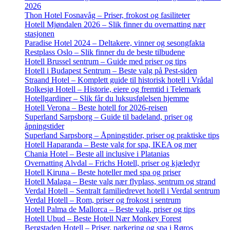
2026
Thon Hotel Fosnavåg – Priser, frokost og fasiliteter
Hotell Mjøndalen 2026 – Slik finner du overnatting nær
stasjonen
Paradise Hotel 2024 – Deltakere, vinner og sesongfakta
Restplass Oslo – Slik finner du de beste tilbudene
Hotell Brussel sentrum – Guide med priser og tips
Hotell i Budapest Sentrum – Beste valg på Pest-siden
Straand Hotel – Komplett guide til historisk hotell i Vrådal
Bolkesjø Hotell – Historie, eiere og fremtid i Telemark
Hotellgardiner – Slik får du luksusfølelsen hjemme
Hotell Verona – Beste hotell for 2026-reisen
Superland Sarpsborg – Guide til badeland, priser og
åpningstider
Superland Sarpsborg – Åpningstider, priser og praktiske tips
Hotell Haparanda – Beste valg for spa, IKEA og mer
Chania Hotel – Beste all inclusive i Platanias
Overnatting Alvdal – Frichs Hotell, priser og kjæledyr
Hotell Kiruna – Beste hoteller med spa og priser
Hotell Malaga – Beste valg nær flyplass, sentrum og strand
Verdal Hotell – Sentralt familiedrevet hotell i Verdal sentrum
Verdal Hotell – Rom, priser og frokost i sentrum
Hotell Palma de Mallorca – Beste valg, priser og tips
Hotell Ubud – Beste Hotell Nær Monkey Forest
Bergstaden Hotell – Priser, parkering og spa i Røros