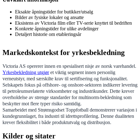
Eksakte åpningstider for butikker/utsalg
Bilder av fysiske lokaler og ansatte
Eksistens av Victoria film eller TV-serie knyttet til bedriften
Konkrete åpningstider for ulike avdelinger
Detaljert historie om etableringsår
Markedskontekst for yrkesbekledning
Victoria AS opererer innen en spesialisert nisje av norsk varehandel.
Yrkesbekledning utgjør
et viktig segment innen personlig
verneutstyr, med særskilte krav til sertifisering og funksjonalitet.
Selskapets fokus på offshore- og onshore-sektoren indikerer levering
til petroleumsrelaterte virksomheter og industrikunder. Dette krever
overholdelse av strenge standarder for multinorm-bekledning som
beskytter mot flere typer risiko samtidig.
Samarbeidet med Strømsgodset Toppfotball demonstrerer variasjon i
kundegrunnlaget, fra industri til idrettsprofilering. Denne dualiteten
krever fleksibilitet i både produktutvalg og distribusjon.
Kilder og sitater