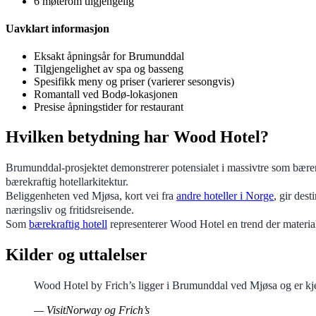
6 møterom tilgjengelig
Uavklart informasjon
Eksakt åpningsår for Brumunddal
Tilgjengelighet av spa og basseng
Spesifikk meny og priser (varierer sesongvis)
Romantall ved Bodø-lokasjonen
Presise åpningstider for restaurant
Hvilken betydning har Wood Hotel?
Brumunddal-prosjektet demonstrerer potensialet i massivtre som bæren
bærekraftig hotellarkitektur.
Beliggenheten ved Mjøsa, kort vei fra
andre hoteller i Norge
, gir des
næringsliv og fritidsreisende.
Som
bærekraftig hotell
representerer Wood Hotel en trend der material
Kilder og uttalelser
Wood Hotel by Frich’s ligger i Brumunddal ved Mjøsa og er kj
— VisitNorway og Frich’s