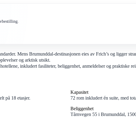
bestilling.
andarder. Mens Brumunddal-destinasjonen eies av Frich’s og ligger st
levelser og arktisk utsikt.
lene, inkludert fasiliteter, beliggenhet, anmeldelser og praktiske reis
Kapasitet
t på 18 etasjer.
72 rom inkludert én suite, med tota
Beliggenhet
Tårnvegen 55 i Brumunddal, 1500 