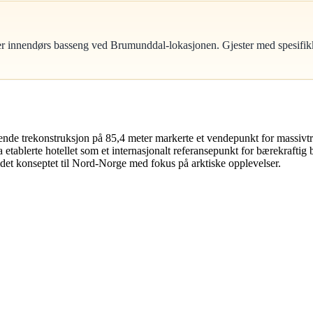
er innendørs basseng ved Brumunddal-lokasjonen. Gjester med spesifikke 
e trekonstruksjon på 85,4 meter markerte et vendepunkt for massivtre
etablerte hotellet som et internasjonalt referansepunkt for bærekraftig
idet konseptet til Nord-Norge med fokus på arktiske opplevelser.