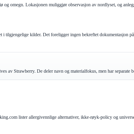
dø og omegn. Lokasjonen muliggjør observasjon av nordlyset, og anlegge
 i tilgjengelige kilder. Det foreligger ingen bekreftet dokumentasjon p
es av Strawberry. De deler navn og materialfokus, men har separate b
ng.com lister allergivennlige alternativer, ikke-røyk-policy og univer