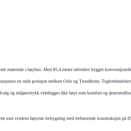
de materiale i høyhus. Med 85,4 meter utfordrer bygget konvensjonelle 
tinasjonen en unik posisjon mellom Oslo og Trondheim. Togforbindelsen
valg og miljøavtrykk vektlegges like høyt som komfort og tjenestetilbu
ent som verdens høyeste trebygning med trebærende konstruksjon på 85