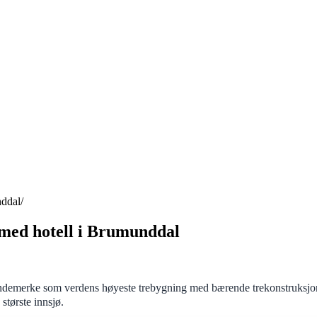
nddal
 med hotell i Brumunddal
andemerke som verdens høyeste trebygning med bærende trekonstruksjon
største innsjø.