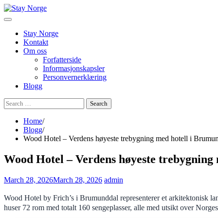
Skip
to
content
Stay Norge
Kontakt
Om oss
Forfatterside
Informasjonskapsler
Personvernerklæring
Blogg
Search
for:
Home
Blogg
Wood Hotel – Verdens høyeste trebygning med hotell i Brumu
Wood Hotel – Verdens høyeste trebygning
March 28, 2026
March 28, 2026
admin
Wood Hotel by Frich’s i Brumunddal representerer et arkitektonisk l
huser 72 rom med totalt 160 sengeplasser, alle med utsikt over Norges 