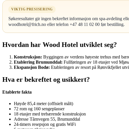
VIKTIG PRESISERING
Søkeresultater gir ingen bekreftet informasjon om spa-avdeling ell
woodhotel@frich.no eller telefon +47 48 11 02 00 før bestilling.
Hvordan har Wood Hotel utviklet seg?
Konstruksjon:
Byggingen av verdens høyeste trehus med bærend
Etablering Brumunddal:
Fullføringen av 18 etasjer ved Mjøsa 
Ekspansjon Bodø:
Etableringen av resort på Rønvikfjellet utv
Hva er bekreftet og usikkert?
Etablerte fakta
Høyde 85,4 meter (offisielt målt)
72 rom og 160 sengeplasser
18 etasjer med trebærende konstruksjon
Adresse Tårnvegen 55, Brumunddal
24-timers resepsjon og gratis WiFi