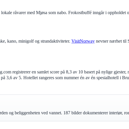
å lokale råvarer med Mjøsa som nabo. Frokostbuffé inngår i oppholdet 
iske, kano, minigolf og strandaktiviteter.
VisitNorway
nevner nærhet til 
com registrerer en samlet score på 8,3 av 10 basert på nylige gjester, m
på 3,6 av 5. Hotellet rangeres som nummer én av én spesialhotell i Brum
den og beliggenheten ved vannet. 187 bilder dokumenterer interiør, ro