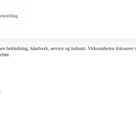
bestilling.
innen bekledning, håndverk, service og industri. Virksomheten fokusere
behør.
.