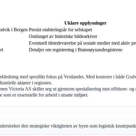
Uklare opplysninger
Godvik i Bergen
Presist etableringsår for selskapet
Omfanget av historiske bildearkiver
Eventuell tilstedeværelse på sosiale medier med aktiv pr
rt
Detaljer om registrering i Brønnøysundregistrene
bekledning med spesifikt fokus på Vestlandet. Med kontorer i både God
ustrielle aktører i regionen.
men Victoria AS skiller seg ut gjennom spesialisering mot offshore- og
om er essensielle for arbeid i utsatte miljøer.
streker den strategiske viktigheten av byen som logistisk knutepunkt fo