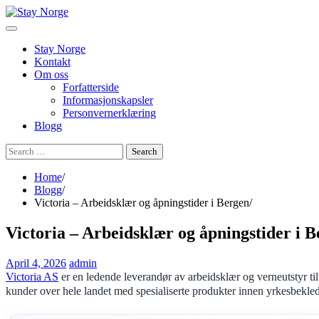
Skip
to
content
Stay Norge
Kontakt
Om oss
Forfatterside
Informasjonskapsler
Personvernerklæring
Blogg
Search
for:
Home
Blogg
Victoria – Arbeidsklær og åpningstider i Bergen
Victoria – Arbeidsklær og åpningstider i 
April 4, 2026
admin
Victoria AS
er en ledende leverandør av arbeidsklær og verneutstyr ti
kunder over hele landet med spesialiserte produkter innen yrkesbekle