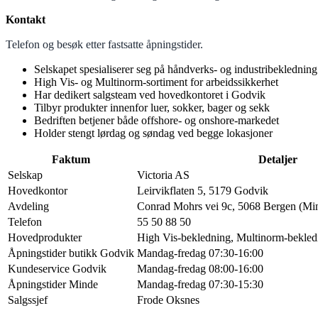
Kontakt
Telefon og besøk etter fastsatte åpningstider.
Selskapet spesialiserer seg på håndverks- og industribekledning
High Vis- og Multinorm-sortiment for arbeidssikkerhet
Har dedikert salgsteam ved hovedkontoret i Godvik
Tilbyr produkter innenfor luer, sokker, bager og sekk
Bedriften betjener både offshore- og onshore-markedet
Holder stengt lørdag og søndag ved begge lokasjoner
Faktum
Detaljer
Selskap
Victoria AS
Hovedkontor
Leirvikflaten 5, 5179 Godvik
Avdeling
Conrad Mohrs vei 9c, 5068 Bergen (Mi
Telefon
55 50 88 50
Hovedprodukter
High Vis-bekledning, Multinorm-bekled
Åpningstider butikk Godvik
Mandag-fredag 07:30-16:00
Kundeservice Godvik
Mandag-fredag 08:00-16:00
Åpningstider Minde
Mandag-fredag 07:30-15:30
Salgssjef
Frode Oksnes