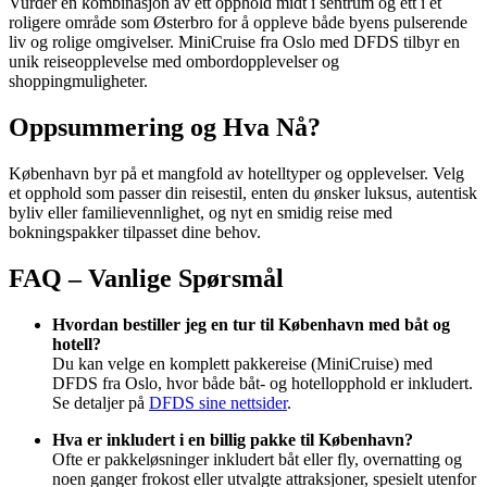
Vurder en kombinasjon av ett opphold midt i sentrum og ett i et
roligere område som Østerbro for å oppleve både byens pulserende
liv og rolige omgivelser. MiniCruise fra Oslo med DFDS tilbyr en
unik reiseopplevelse med ombordopplevelser og
shoppingmuligheter.
Oppsummering og Hva Nå?
København byr på et mangfold av hotelltyper og opplevelser. Velg
et opphold som passer din reisestil, enten du ønsker luksus, autentisk
byliv eller familievennlighet, og nyt en smidig reise med
bokningspakker tilpasset dine behov.
FAQ – Vanlige Spørsmål
Hvordan bestiller jeg en tur til København med båt og
hotell?
Du kan velge en komplett pakkereise (MiniCruise) med
DFDS fra Oslo, hvor både båt- og hotellopphold er inkludert.
Se detaljer på
DFDS sine nettsider
.
Hva er inkludert i en billig pakke til København?
Ofte er pakkeløsninger inkludert båt eller fly, overnatting og
noen ganger frokost eller utvalgte attraksjoner, spesielt utenfor