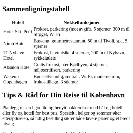
Sammenligningstabell
Hotell
Nøkkelfunksjoner
Frokost, parkering (mot avgift), 5 stjerner, 300 m til
Hotel Skt. Petri
Strøget, Wi-Fi
Basseng, gourmetrestaurant, 50 m til Tivoli, spa, 5
Nimb Hotel
stjerner
71 Nyhavn
Frokost, havnutsikt, 4 stjerner, 200 m til Nyhavn,
Hotel
sykkelutleie
Gratis frokost, nær Kødbyen, 4 stjerner,
Absalon Hotel
miljøsertifisert, parkering
Wakeup
Budsjettvennlig, sentralt, Wi-Fi, moderne rom,
Copenhagen
frokosttillegg, 3 stjerner
Tips & Råd for Din Reise til København
Planlegg reisen i god tid og benytt pakkereiser med båt og hotell
eller fly og hotell for best pris. Spesielt i helger og sommer øker
etterspørselen, så tidlig bestilling sikrer både lavere priser og et bredt
utvalg.