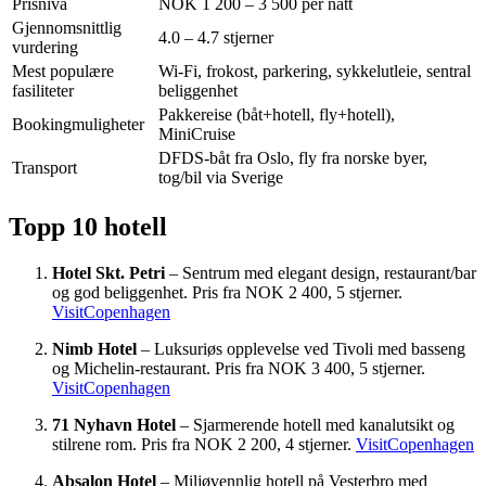
Prisnivå
NOK 1 200 – 3 500 per natt
Gjennomsnittlig
4.0 – 4.7 stjerner
vurdering
Mest populære
Wi-Fi, frokost, parkering, sykkelutleie, sentral
fasiliteter
beliggenhet
Pakkereise (båt+hotell, fly+hotell),
Bookingmuligheter
MiniCruise
DFDS-båt fra Oslo, fly fra norske byer,
Transport
tog/bil via Sverige
Topp 10 hotell
Hotel Skt. Petri
– Sentrum med elegant design, restaurant/bar
og god beliggenhet. Pris fra NOK 2 400, 5 stjerner.
VisitCopenhagen
Nimb Hotel
– Luksuriøs opplevelse ved Tivoli med basseng
og Michelin-restaurant. Pris fra NOK 3 400, 5 stjerner.
VisitCopenhagen
71 Nyhavn Hotel
– Sjarmerende hotell med kanalutsikt og
stilrene rom. Pris fra NOK 2 200, 4 stjerner.
VisitCopenhagen
Absalon Hotel
– Miljøvennlig hotell på Vesterbro med