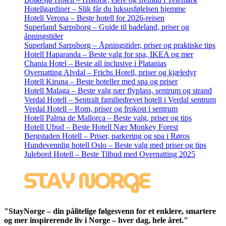
Hotellgardiner – Slik får du luksusfølelsen hjemme
Hotell Verona – Beste hotell for 2026-reisen
Superland Sarpsborg – Guide til badeland, priser og
åpningstider
Superland Sarpsborg – Åpningstider, priser og praktiske tips
Hotell Haparanda – Beste valg for spa, IKEA og mer
Chania Hotel – Beste all inclusive i Platanias
Overnatting Alvdal – Frichs Hotell, priser og kjæledyr
Hotell Kiruna – Beste hoteller med spa og priser
Hotell Malaga – Beste valg nær flyplass, sentrum og strand
Verdal Hotell – Sentralt familiedrevet hotell i Verdal sentrum
Verdal Hotell – Rom, priser og frokost i sentrum
Hotell Palma de Mallorca – Beste valg, priser og tips
Hotell Ubud – Beste Hotell Nær Monkey Forest
Bergstaden Hotell – Priser, parkering og spa i Røros
Hundevennlig hotell Oslo – Beste valg med priser og tips
Julebord Hotell – Beste Tilbud med Overnatting 2025
"StayNorge – din pålitelige følgesvenn for et enklere, smartere
og mer inspirerende liv i Norge – hver dag, hele året."