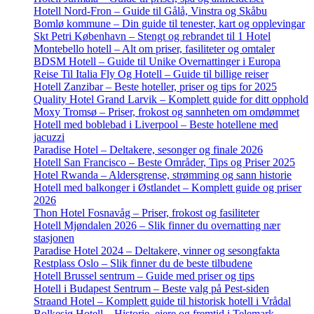
Hotell Nord-Fron – Guide til Gålå, Vinstra og Skåbu
Bomlø kommune – Din guide til tenester, kart og opplevingar
Skt Petri København – Stengt og rebrandet til 1 Hotel
Montebello hotell – Alt om priser, fasiliteter og omtaler
BDSM Hotell – Guide til Unike Overnattinger i Europa
Reise Til Italia Fly Og Hotell – Guide til billige reiser
Hotell Zanzibar – Beste hoteller, priser og tips for 2025
Quality Hotel Grand Larvik – Komplett guide for ditt opphold
Moxy Tromsø – Priser, frokost og sannheten om omdømmet
Hotell med boblebad i Liverpool – Beste hotellene med
jacuzzi
Paradise Hotel – Deltakere, sesonger og finale 2026
Hotell San Francisco – Beste Områder, Tips og Priser 2025
Hotel Rwanda – Aldersgrense, strømming og sann historie
Hotell med balkonger i Østlandet – Komplett guide og priser
2026
Thon Hotel Fosnavåg – Priser, frokost og fasiliteter
Hotell Mjøndalen 2026 – Slik finner du overnatting nær
stasjonen
Paradise Hotel 2024 – Deltakere, vinner og sesongfakta
Restplass Oslo – Slik finner du de beste tilbudene
Hotell Brussel sentrum – Guide med priser og tips
Hotell i Budapest Sentrum – Beste valg på Pest-siden
Straand Hotel – Komplett guide til historisk hotell i Vrådal
Bolkesjø Hotell – Historie, eiere og fremtid i Telemark