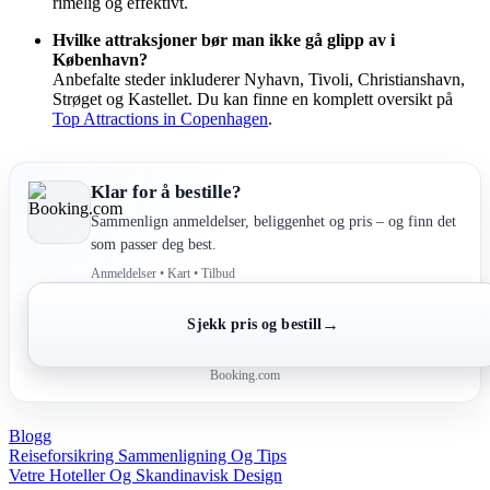
rimelig og effektivt.
Hvilke attraksjoner bør man ikke gå glipp av i
København?
Anbefalte steder inkluderer Nyhavn, Tivoli, Christianshavn,
Strøget og Kastellet. Du kan finne en komplett oversikt på
Top Attractions in Copenhagen
.
Klar for å bestille?
Sammenlign anmeldelser, beliggenhet og pris – og finn det
som passer deg best.
Anmeldelser • Kart • Tilbud
→
Sjekk pris og bestill
Booking.com
Blogg
Post
Reiseforsikring Sammenligning Og Tips
Vetre Hoteller Og Skandinavisk Design
navigation