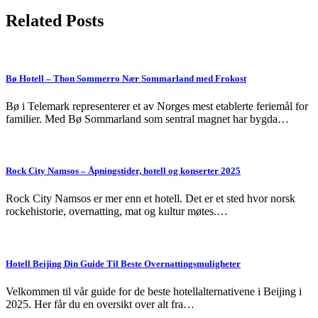
Related Posts
Bø Hotell – Thon Sommerro Nær Sommarland med Frokost
Bø i Telemark representerer et av Norges mest etablerte feriemål for
familier. Med Bø Sommarland som sentral magnet har bygda…
Rock City Namsos – Åpningstider, hotell og konserter 2025
Rock City Namsos er mer enn et hotell. Det er et sted hvor norsk
rockehistorie, overnatting, mat og kultur møtes.…
Hotell Beijing Din Guide Til Beste Overnattingsmuligheter
Velkommen til vår guide for de beste hotellalternativene i Beijing i
2025. Her får du en oversikt over alt fra…