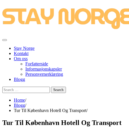
Skip
to
content
Stay Norge
Kontakt
Om oss
Forfatterside
Informasjonskapsler
Personvernerklæring
Blogg
Search
for:
Home
Blogg
Tur Til København Hotell Og Transport
Tur Til København Hotell Og Transport