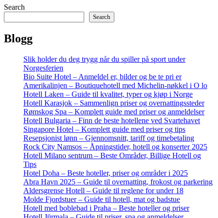
Search
Search
Blogg
Slik holder du deg trygg når du spiller på sport under
Norgesferien
Bio Suite Hotel – Anmeldel er, bilder og be te pri er
Amerikalinjen – Boutiquehotell med Michelin-nøkkel i O lo
Hotell Laken – Guide til kvalitet, typer og kjøp i Norge
Hotell Karasjok – Sammenlign priser og overnattingssteder
Rømskog Spa – Komplett guide med priser og anmeldelser
Hotell Bulgaria – Finn de beste hotellene ved Svartehavet
Singapore Hotel – Komplett guide med priser og tips
Resepsjonist lønn – Gjennomsnitt, tariff og timebetaling
Rock City Namsos – Åpningstider, hotell og konserter 2025
Hotell Milano sentrum – Beste Områder, Billige Hotell og
Tips
Hotel Doha – Beste hoteller, priser og områder i 2025
Abra Havn 2025 – Guide til overnatting, frokost og parkering
Aldersgrense Hotell – Guide til reglene for under 18
Molde Fjordstuer – Guide til hotell, mat og badstue
Hotell med boblebad i Praha – Beste hoteller og priser
Hotell Jūrmala – Guide til priser, spa og anmeldelser