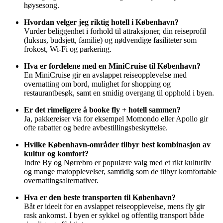
høysesong.
Hvordan velger jeg riktig hotell i København?
Vurder beliggenhet i forhold til attraksjoner, din reiseprofil
(luksus, budsjett, familie) og nødvendige fasiliteter som
frokost, Wi-Fi og parkering.
Hva er fordelene med en MiniCruise til København?
En MiniCruise gir en avslappet reiseopplevelse med
overnatting om bord, mulighet for shopping og
restaurantbesøk, samt en smidig overgang til opphold i byen.
Er det rimeligere å booke fly + hotell sammen?
Ja, pakkereiser via for eksempel Momondo eller Apollo gir
ofte rabatter og bedre avbestillingsbeskyttelse.
Hvilke København-områder tilbyr best kombinasjon av
kultur og komfort?
Indre By og Nørrebro er populære valg med et rikt kulturliv
og mange matopplevelser, samtidig som de tilbyr komfortable
overnattingsalternativer.
Hva er den beste transporten til København?
Båt er ideelt for en avslappet reiseopplevelse, mens fly gir
rask ankomst. I byen er sykkel og offentlig transport både