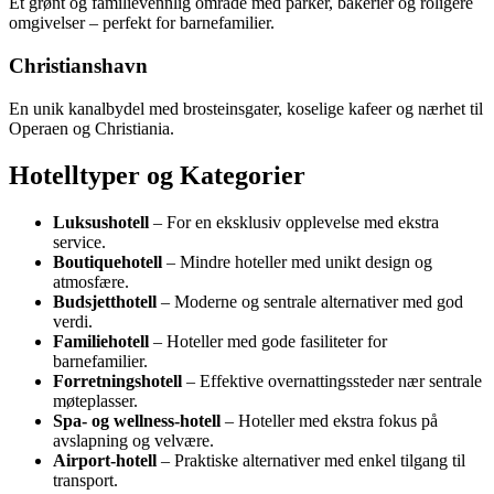
Et grønt og familievennlig område med parker, bakerier og roligere
omgivelser – perfekt for barnefamilier.
Christianshavn
En unik kanalbydel med brosteinsgater, koselige kafeer og nærhet til
Operaen og Christiania.
Hotelltyper og Kategorier
Luksushotell
– For en eksklusiv opplevelse med ekstra
service.
Boutiquehotell
– Mindre hoteller med unikt design og
atmosfære.
Budsjetthotell
– Moderne og sentrale alternativer med god
verdi.
Familiehotell
– Hoteller med gode fasiliteter for
barnefamilier.
Forretningshotell
– Effektive overnattingssteder nær sentrale
møteplasser.
Spa- og wellness-hotell
– Hoteller med ekstra fokus på
avslapning og velvære.
Airport-hotell
– Praktiske alternativer med enkel tilgang til
transport.