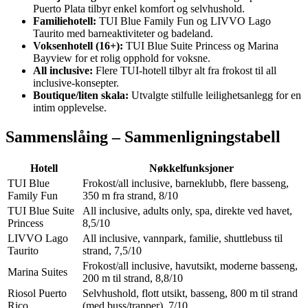
Puerto Plata tilbyr enkel komfort og selvhushold.
Familiehotell:
TUI Blue Family Fun og LIVVO Lago
Taurito med barneaktiviteter og badeland.
Voksenhotell (16+):
TUI Blue Suite Princess og Marina
Bayview for et rolig opphold for voksne.
All inclusive:
Flere TUI-hotell tilbyr alt fra frokost til all
inclusive-konsepter.
Boutique/liten skala:
Utvalgte stilfulle leilighetsanlegg for en
intim opplevelse.
Sammenslåing – Sammenligningstabell
Hotell
Nøkkelfunksjoner
TUI Blue
Frokost/all inclusive, barneklubb, flere basseng,
Family Fun
350 m fra strand, 8/10
TUI Blue Suite
All inclusive, adults only, spa, direkte ved havet,
Princess
8,5/10
LIVVO Lago
All inclusive, vannpark, familie, shuttlebuss til
Taurito
strand, 7,5/10
Frokost/all inclusive, havutsikt, moderne basseng,
Marina Suites
200 m til strand, 8,8/10
Riosol Puerto
Selvhushold, flott utsikt, basseng, 800 m til strand
Rico
(med buss/trapper), 7/10