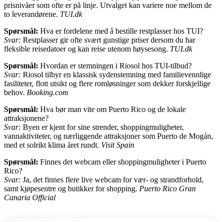
prisnivåer som ofte er på linje. Utvalget kan variere noe mellom de
to leverandørene.
TUI.dk
Spørsmål:
Hva er fordelene med å bestille restplasser hos TUI?
Svar:
Restplasser gir ofte svært gunstige priser dersom du har
fleksible reisedatoer og kan reise utenom høysesong.
TUI.dk
Spørsmål:
Hvordan er stemningen i Riosol hos TUI-tilbud?
Svar:
Riosol tilbyr en klassisk sydenstemning med familievennlige
fasiliteter, flott utsikt og flere romløsninger som dekker forskjellige
behov.
Booking.com
Spørsmål:
Hva bør man vite om Puerto Rico og de lokale
attraksjonene?
Svar:
Byen er kjent for sine strender, shoppingmuligheter,
vannaktiviteter, og nærliggende attraksjoner som Puerto de Mogán,
med et solrikt klima året rundt.
Visit Spain
Spørsmål:
Finnes det webcam eller shoppingmuligheter i Puerto
Rico?
Svar:
Ja, det finnes flere live webcam for vær- og strandforhold,
samt kjøpesentre og butikker for shopping.
Puerto Rico Gran
Canaria Official