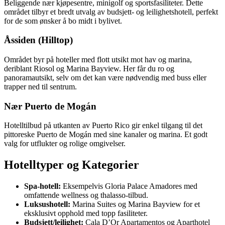
Beliggende nær kjøpesentre, minigolf og sportsfasiliteter. Dette
området tilbyr et bredt utvalg av budsjett- og leilighetshotell, perfekt
for de som ønsker å bo midt i bylivet.
Åssiden (Hilltop)
Området byr på hoteller med flott utsikt mot hav og marina,
deriblant Riosol og Marina Bayview. Her får du ro og
panoramautsikt, selv om det kan være nødvendig med buss eller
trapper ned til sentrum.
Nær Puerto de Mogán
Hotelltilbud på utkanten av Puerto Rico gir enkel tilgang til det
pittoreske Puerto de Mogán med sine kanaler og marina. Et godt
valg for utflukter og rolige omgivelser.
Hotelltyper og Kategorier
Spa-hotell:
Eksempelvis Gloria Palace Amadores med
omfattende wellness og thalasso-tilbud.
Luksushotell:
Marina Suites og Marina Bayview for et
eksklusivt opphold med topp fasiliteter.
Budsjett/leilighet:
Cala D’Or Apartamentos og Aparthotel