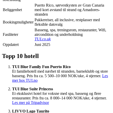
Puerto Rico, sørvestkysten av Gran Canaria
Beliggenhet
med kort avstand til strand og Amadores-
stranden
Pakkereiser, all inclusive, restplasser med
Bookingmuligheter
fleksible datovalg
Basseng, spa, treningsrom, restauranter, Wifi,
Fasiliteter
aircondition og underholdning
TUI.co.uk
Oppdatert
Juni 2025
Topp 10 hotell
TUI Blue Family Fun Puerto Rico
Et familiehotell med nærhet til stranden, barneklubb og store
basseng. Pris fra ca. 5 500–10 000 NOK/uke, 4 stjerner.
Les
mer hos TUI.no
TUI Blue Suite Princess
Et eksklusivt hotel for voksne med spa, basseng og flere
restauranter. Pris fra ca. 8 000–14 000 NOK/uke, 4 stjerner.
Les mer på Tripadvisor
LIVVO Lago Taurito