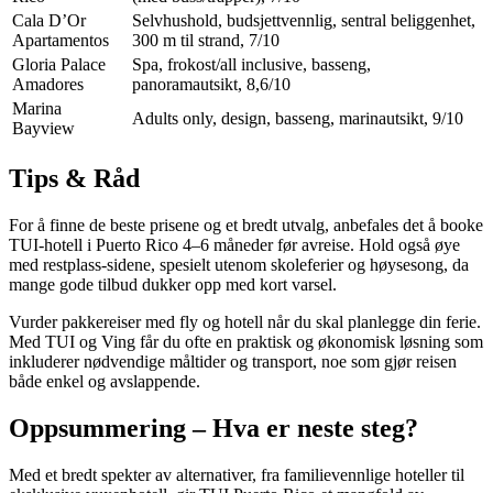
Cala D’Or
Selvhushold, budsjettvennlig, sentral beliggenhet,
Apartamentos
300 m til strand, 7/10
Gloria Palace
Spa, frokost/all inclusive, basseng,
Amadores
panoramautsikt, 8,6/10
Marina
Adults only, design, basseng, marinautsikt, 9/10
Bayview
Tips & Råd
For å finne de beste prisene og et bredt utvalg, anbefales det å booke
TUI-hotell i Puerto Rico 4–6 måneder før avreise. Hold også øye
med restplass-sidene, spesielt utenom skoleferier og høysesong, da
mange gode tilbud dukker opp med kort varsel.
Vurder pakkereiser med fly og hotell når du skal planlegge din ferie.
Med TUI og Ving får du ofte en praktisk og økonomisk løsning som
inkluderer nødvendige måltider og transport, noe som gjør reisen
både enkel og avslappende.
Oppsummering – Hva er neste steg?
Med et bredt spekter av alternativer, fra familievennlige hoteller til