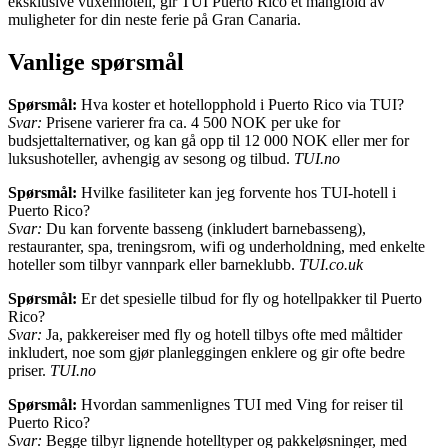
eksklusive vuxenhotell, gir TUI Puerto Rico et mangfold av
muligheter for din neste ferie på Gran Canaria.
Vanlige spørsmål
Spørsmål:
Hva koster et hotellopphold i Puerto Rico via TUI?
Svar:
Prisene varierer fra ca. 4 500 NOK per uke for
budsjettalternativer, og kan gå opp til 12 000 NOK eller mer for
luksushoteller, avhengig av sesong og tilbud.
TUI.no
Spørsmål:
Hvilke fasiliteter kan jeg forvente hos TUI-hotell i
Puerto Rico?
Svar:
Du kan forvente basseng (inkludert barnebasseng),
restauranter, spa, treningsrom, wifi og underholdning, med enkelte
hoteller som tilbyr vannpark eller barneklubb.
TUI.co.uk
Spørsmål:
Er det spesielle tilbud for fly og hotellpakker til Puerto
Rico?
Svar:
Ja, pakkereiser med fly og hotell tilbys ofte med måltider
inkludert, noe som gjør planleggingen enklere og gir ofte bedre
priser.
TUI.no
Spørsmål:
Hvordan sammenlignes TUI med Ving for reiser til
Puerto Rico?
Svar:
Begge tilbyr lignende hotelltyper og pakkeløsninger, med