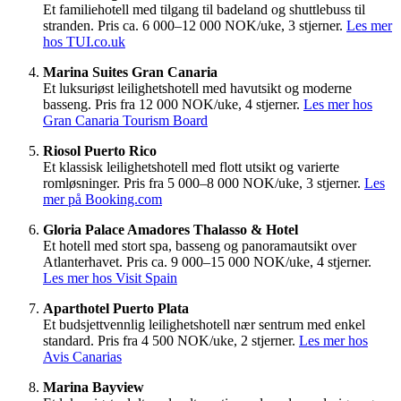
Et familiehotell med tilgang til badeland og shuttlebuss til
stranden. Pris ca. 6 000–12 000 NOK/uke, 3 stjerner.
Les mer
hos TUI.co.uk
Marina Suites Gran Canaria
Et luksuriøst leilighetshotell med havutsikt og moderne
basseng. Pris fra 12 000 NOK/uke, 4 stjerner.
Les mer hos
Gran Canaria Tourism Board
Riosol Puerto Rico
Et klassisk leilighetshotell med flott utsikt og varierte
romløsninger. Pris fra 5 000–8 000 NOK/uke, 3 stjerner.
Les
mer på Booking.com
Gloria Palace Amadores Thalasso & Hotel
Et hotell med stort spa, basseng og panoramautsikt over
Atlanterhavet. Pris ca. 9 000–15 000 NOK/uke, 4 stjerner.
Les mer hos Visit Spain
Aparthotel Puerto Plata
Et budsjettvennlig leilighetshotell nær sentrum med enkel
standard. Pris fra 4 500 NOK/uke, 2 stjerner.
Les mer hos
Avis Canarias
Marina Bayview