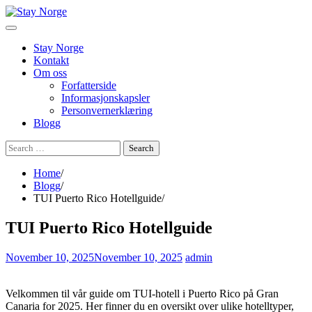
Skip
to
content
Stay Norge
Kontakt
Om oss
Forfatterside
Informasjonskapsler
Personvernerklæring
Blogg
Search
for:
Home
Blogg
TUI Puerto Rico Hotellguide
TUI Puerto Rico Hotellguide
November 10, 2025
November 10, 2025
admin
Velkommen til vår guide om TUI-hotell i Puerto Rico på Gran
Canaria for 2025. Her finner du en oversikt over ulike hotelltyper,