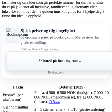
fasiliteter og områder som gir perfekte rammer for din ferie. Enten
du er på jakt etter all inclusive, familievennlig alternativ eller
luksuriøs ro, tilbyr denne guiden innsikt og tips for å hjelpe deg å
finne ditt ideelle opphold.
Sjekk priser og tilgjengelighet
Se oppdaterte priser på Booking.com. Mange steder har
gratis avbestilling.
Rask bestilling • Trygg betaling
→
Se hotell på Booking.com
Booking.com
Fakta
Detaljer (2025)
Fra ca. 4 500–6 500 NOK (budsjett), 7 000–10
Prisnivå (per
000 NOK (mellomklasse), fra 12 000 NOK
uke/person)
(luksus).
TUI.no
Gjennomsnittlig
3 – 5 stjerner eller 7–8,5/10 (gjestevurdering)
hotellrating