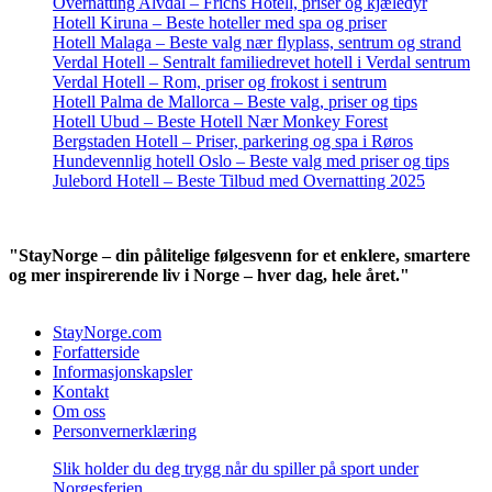
Overnatting Alvdal – Frichs Hotell, priser og kjæledyr
Hotell Kiruna – Beste hoteller med spa og priser
Hotell Malaga – Beste valg nær flyplass, sentrum og strand
Verdal Hotell – Sentralt familiedrevet hotell i Verdal sentrum
Verdal Hotell – Rom, priser og frokost i sentrum
Hotell Palma de Mallorca – Beste valg, priser og tips
Hotell Ubud – Beste Hotell Nær Monkey Forest
Bergstaden Hotell – Priser, parkering og spa i Røros
Hundevennlig hotell Oslo – Beste valg med priser og tips
Julebord Hotell – Beste Tilbud med Overnatting 2025
"StayNorge – din pålitelige følgesvenn for et enklere, smartere
og mer inspirerende liv i Norge – hver dag, hele året."
StayNorge.com
Forfatterside
Informasjonskapsler
Kontakt
Om oss
Personvernerklæring
Slik holder du deg trygg når du spiller på sport under
Norgesferien