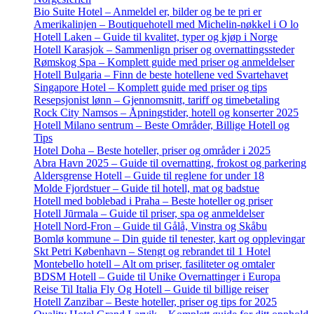
Bio Suite Hotel – Anmeldel er, bilder og be te pri er
Amerikalinjen – Boutiquehotell med Michelin-nøkkel i O lo
Hotell Laken – Guide til kvalitet, typer og kjøp i Norge
Hotell Karasjok – Sammenlign priser og overnattingssteder
Rømskog Spa – Komplett guide med priser og anmeldelser
Hotell Bulgaria – Finn de beste hotellene ved Svartehavet
Singapore Hotel – Komplett guide med priser og tips
Resepsjonist lønn – Gjennomsnitt, tariff og timebetaling
Rock City Namsos – Åpningstider, hotell og konserter 2025
Hotell Milano sentrum – Beste Områder, Billige Hotell og
Tips
Hotel Doha – Beste hoteller, priser og områder i 2025
Abra Havn 2025 – Guide til overnatting, frokost og parkering
Aldersgrense Hotell – Guide til reglene for under 18
Molde Fjordstuer – Guide til hotell, mat og badstue
Hotell med boblebad i Praha – Beste hoteller og priser
Hotell Jūrmala – Guide til priser, spa og anmeldelser
Hotell Nord-Fron – Guide til Gålå, Vinstra og Skåbu
Bomlø kommune – Din guide til tenester, kart og opplevingar
Skt Petri København – Stengt og rebrandet til 1 Hotel
Montebello hotell – Alt om priser, fasiliteter og omtaler
BDSM Hotell – Guide til Unike Overnattinger i Europa
Reise Til Italia Fly Og Hotell – Guide til billige reiser
Hotell Zanzibar – Beste hoteller, priser og tips for 2025