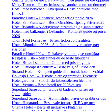
Quality Hotel Grand Larvik – Komplett guide for ditt opphold
Moxy Tromsø – Priser, frokost og sannheten om omdømmet
Hotell med boblebad i Liverpool – Beste hotellene med
jacuzzi
Paradise Hotel – Deltakere, sesonger og finale 2026
Hotell San Francisco – Beste Områder, Tips og Priser 2025
Hotel Rwanda – Aldersgrense, strømming og sann historie
Hotell med balkonger i Østlandet – Komplett guide og priser
2026
Thon Hotel Fosnavåg – Priser, frokost og fasiliteter
Hotell Mjøndalen 2026 – Slik finner du overnatting nær
stasjonen
Paradise Hotel 2024 – Deltakere, vinner og sesongfakta
Restplass Oslo – Slik finner du de beste tilbudene
Hotell Brussel sentrum – Guide med priser og tips
Hotell i Budapest Sentrum – Beste valg på Pest-siden
Straand Hotel – Komplett guide til historisk hotell i Vrådal
Bolkesjø Hotell – Historie, eiere og fremtid i Telemark
Hotellgardiner – Slik får du luksusfølelsen hjemme
Hotell Verona – Beste hotell for 2026-reisen
Superland Sarpsborg – Guide til badeland, priser og
åpningstider
Superland Sarpsborg – Åpningstider, priser og praktiske tips
Hotell Haparanda – Beste valg for spa, IKEA og mer
Chania Hotel – Beste all inclusive i Platanias