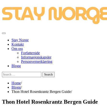
Skip
to
content
Stay Norge
Kontakt
Om oss
Forfatterside
Informasjonskapsler
Personvernerklæring
Blogg
Search
for:
Home
Blogg
Thon Hotel Rosenkrantz Bergen Guide
Thon Hotel Rosenkrantz Bergen Guide