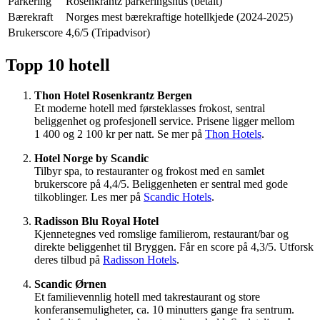
Parkering
Rosenkrantz parkeringshus (betalt)
Bærekraft
Norges mest bærekraftige hotellkjede (2024-2025)
Brukerscore
4,6/5 (Tripadvisor)
Topp 10 hotell
Thon Hotel Rosenkrantz Bergen
Et moderne hotell med førsteklasses frokost, sentral
beliggenhet og profesjonell service. Prisene ligger mellom
1 400 og 2 100 kr per natt. Se mer på
Thon Hotels
.
Hotel Norge by Scandic
Tilbyr spa, to restauranter og frokost med en samlet
brukerscore på 4,4/5. Beliggenheten er sentral med gode
tilkoblinger. Les mer på
Scandic Hotels
.
Radisson Blu Royal Hotel
Kjennetegnes ved romslige familierom, restaurant/bar og
direkte beliggenhet til Bryggen. Får en score på 4,3/5. Utforsk
deres tilbud på
Radisson Hotels
.
Scandic Ørnen
Et familievennlig hotell med takrestaurant og store
konferansemuligheter, ca. 10 minutters gange fra sentrum.