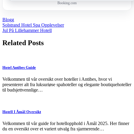
Booking.com
Blogg
Post
Solstrand Hotel Spa Opplevelser
Jul På Lillehammer Hotell
navigation
Related Posts
Hotel Antibes Guide
Velkommen til vår oversikt over hoteller i Antibes, hvor vi
presenterer alt fra luksuriøse spahoteller og elegante boutiquehoteller
til budsjettvennlige…
Hotell I Åmål Oversikt
Velkommen til vår guide for hotellopphold i Åmål 2025. Her finner
du en oversikt over et variert utvalg fra sjarmerende…