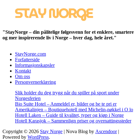
"StayNorge – din pålitelige følgesvenn for et enklere, smartere
og mer inspirerende liv i Norge – hver dag, hele året."
StayNorge.com
Forfatterside
Informasjonskapsler
Kontakt
Om oss
Personvernerklæring
Slik holder du deg trygg når du spiller på sport under
Norgesferien
Bio Suite Hotel – Anmeldel er, bilder og be te pri er
Amerikalinjen – Boutiquehotell med Michelin-nøkkel i O lo
Hotell Laken – Guide til kvalitet, typer og kjøp i Norge
Hotell Karasjok – Sammenlign priser og overnattingssteder
Copyright © 2026
Stay Norge
| Nova Blog by
Ascendoor
|
Powered by
WordPress
.