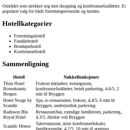
Området som strekker seg mot shopping og konferansefasiliteter. Et
populært valg for både forretningsreisende og turister.
Hotellkategorier
Forretningshotell
Familiehotell
Boutiquehotell
Konferansehotell
Sammenligning
Hotell
Nøkkelfunksjoner
Thon Hotel
Frokost inkludert, treningsrom,
Rosenkrantz
konferansefasiliteter, betalt parkering, 4,6/5, 2
Bergen
min til Bryggen
Hotel Norge by
Spa, to restauranter, frokost, 4,4/5, 6 min til
Scandic
Bryggen, underjordisk parkering
Radisson Blu
Restaurant/bar, romslige familierom, parkering,
Royal Hotel
4,3/5, direkte ved Bryggen
Takrestaurant, store konferanselokaler,
Scandic Ørnen
familievennlig, 4,2/5, 10 min til sentrum