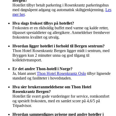
Bergen?
Hotellet tilbyr betalt parkering i Rosenkrantz parkeringshus
med døgnåpent adgang og automatisk skiltgjenkjenning.
Les
mer her
.
Hva slags frokost tilbys på hotellet?
Frokosten er en rikholdig buffet med varme og kalde retter,
tilpasset spesialdieter og allergikere. Anmeldelser fremhever
frokostens kvalitet og utvalg.
Hvordan ligger hotellet i forhold til Bergen sentrum?
Thon Hotel Rosenkrantz Bergen ligger midt i sentrum, med
Bryggen kun 2 minutter unna og god tilgang til
kollektivtransport.
Er det andre Thon-hotell i Norge?
Ja, blant annet
Thon Hotel Rosenkrantz Oslo
tilbyr lignende
standard og fasiliteter i hovedstaden.
Hva sier brukeranmeldelsene om Thon Hotel
Rosenkrantz Bergen?
Hotellet får svært gode vurderinger for service, romkomfort
og spesielt frokosten, med en samlet score på 4,6/5 på
Tripadvisor.
Hvordan sammenlignes prisene med andre hoteller i