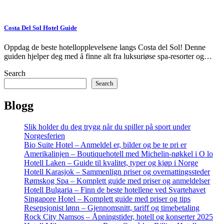
Costa Del Sol Hotel Guide
Oppdag de beste hotellopplevelsene langs Costa del Sol! Denne
guiden hjelper deg med å finne alt fra luksuriøse spa-resorter og…
Search
Search
Blogg
Slik holder du deg trygg når du spiller på sport under
Norgesferien
Bio Suite Hotel – Anmeldel er, bilder og be te pri er
Amerikalinjen – Boutiquehotell med Michelin-nøkkel i O lo
Hotell Laken – Guide til kvalitet, typer og kjøp i Norge
Hotell Karasjok – Sammenlign priser og overnattingssteder
Rømskog Spa – Komplett guide med priser og anmeldelser
Hotell Bulgaria – Finn de beste hotellene ved Svartehavet
Singapore Hotel – Komplett guide med priser og tips
Resepsjonist lønn – Gjennomsnitt, tariff og timebetaling
Rock City Namsos – Åpningstider, hotell og konserter 2025