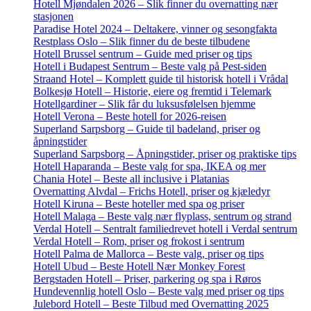
Hotell Mjøndalen 2026 – Slik finner du overnatting nær
stasjonen
Paradise Hotel 2024 – Deltakere, vinner og sesongfakta
Restplass Oslo – Slik finner du de beste tilbudene
Hotell Brussel sentrum – Guide med priser og tips
Hotell i Budapest Sentrum – Beste valg på Pest-siden
Straand Hotel – Komplett guide til historisk hotell i Vrådal
Bolkesjø Hotell – Historie, eiere og fremtid i Telemark
Hotellgardiner – Slik får du luksusfølelsen hjemme
Hotell Verona – Beste hotell for 2026-reisen
Superland Sarpsborg – Guide til badeland, priser og
åpningstider
Superland Sarpsborg – Åpningstider, priser og praktiske tips
Hotell Haparanda – Beste valg for spa, IKEA og mer
Chania Hotel – Beste all inclusive i Platanias
Overnatting Alvdal – Frichs Hotell, priser og kjæledyr
Hotell Kiruna – Beste hoteller med spa og priser
Hotell Malaga – Beste valg nær flyplass, sentrum og strand
Verdal Hotell – Sentralt familiedrevet hotell i Verdal sentrum
Verdal Hotell – Rom, priser og frokost i sentrum
Hotell Palma de Mallorca – Beste valg, priser og tips
Hotell Ubud – Beste Hotell Nær Monkey Forest
Bergstaden Hotell – Priser, parkering og spa i Røros
Hundevennlig hotell Oslo – Beste valg med priser og tips
Julebord Hotell – Beste Tilbud med Overnatting 2025