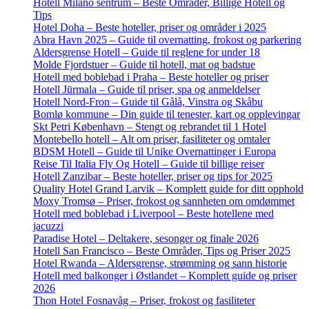
Hotell Milano sentrum – Beste Områder, Billige Hotell og
Tips
Hotel Doha – Beste hoteller, priser og områder i 2025
Abra Havn 2025 – Guide til overnatting, frokost og parkering
Aldersgrense Hotell – Guide til reglene for under 18
Molde Fjordstuer – Guide til hotell, mat og badstue
Hotell med boblebad i Praha – Beste hoteller og priser
Hotell Jūrmala – Guide til priser, spa og anmeldelser
Hotell Nord-Fron – Guide til Gålå, Vinstra og Skåbu
Bomlø kommune – Din guide til tenester, kart og opplevingar
Skt Petri København – Stengt og rebrandet til 1 Hotel
Montebello hotell – Alt om priser, fasiliteter og omtaler
BDSM Hotell – Guide til Unike Overnattinger i Europa
Reise Til Italia Fly Og Hotell – Guide til billige reiser
Hotell Zanzibar – Beste hoteller, priser og tips for 2025
Quality Hotel Grand Larvik – Komplett guide for ditt opphold
Moxy Tromsø – Priser, frokost og sannheten om omdømmet
Hotell med boblebad i Liverpool – Beste hotellene med
jacuzzi
Paradise Hotel – Deltakere, sesonger og finale 2026
Hotell San Francisco – Beste Områder, Tips og Priser 2025
Hotel Rwanda – Aldersgrense, strømming og sann historie
Hotell med balkonger i Østlandet – Komplett guide og priser
2026
Thon Hotel Fosnavåg – Priser, frokost og fasiliteter