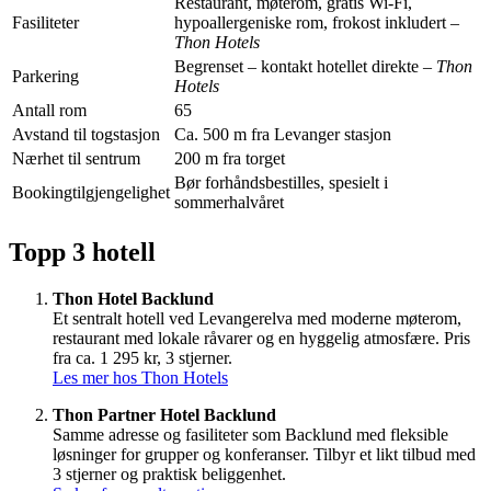
Restaurant, møterom, gratis Wi-Fi,
Fasiliteter
hypoallergeniske rom, frokost inkludert –
Thon Hotels
Begrenset – kontakt hotellet direkte –
Thon
Parkering
Hotels
Antall rom
65
Avstand til togstasjon
Ca. 500 m fra Levanger stasjon
Nærhet til sentrum
200 m fra torget
Bør forhåndsbestilles, spesielt i
Bookingtilgjengelighet
sommerhalvåret
Topp 3 hotell
Thon Hotel Backlund
Et sentralt hotell ved Levangerelva med moderne møterom,
restaurant med lokale råvarer og en hyggelig atmosfære. Pris
fra ca. 1 295 kr, 3 stjerner.
Les mer hos Thon Hotels
Thon Partner Hotel Backlund
Samme adresse og fasiliteter som Backlund med fleksible
løsninger for grupper og konferanser. Tilbyr et likt tilbud med
3 stjerner og praktisk beliggenhet.