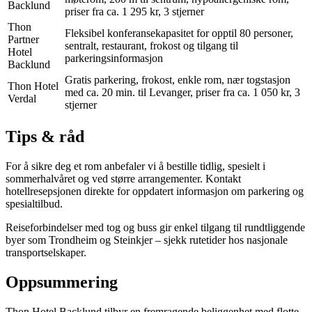
Backlund
priser fra ca. 1 295 kr, 3 stjerner
Thon
Fleksibel konferansekapasitet for opptil 80 personer,
Partner
sentralt, restaurant, frokost og tilgang til
Hotel
parkeringsinformasjon
Backlund
Gratis parkering, frokost, enkle rom, nær togstasjon
Thon Hotel
med ca. 20 min. til Levanger, priser fra ca. 1 050 kr, 3
Verdal
stjerner
Tips & råd
For å sikre deg et rom anbefaler vi å bestille tidlig, spesielt i
sommerhalvåret og ved større arrangementer. Kontakt
hotellresepsjonen direkte for oppdatert informasjon om parkering og
spesialtilbud.
Reiseforbindelser med tog og buss gir enkel tilgang til rundtliggende
byer som Trondheim og Steinkjer – sjekk rutetider hos nasjonale
transportselskaper.
Oppsummering
Thon Hotel Backlund tilbyr en fremragende beliggenhet med flotte