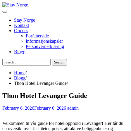
Skip
to
content
Stay Norge
Kontakt
Om oss
Forfatterside
Informasjonskapsler
Personvernerklæring
Blogg
Search
for:
Home
Blogg
Thon Hotel Levanger Guide
Thon Hotel Levanger Guide
February 6, 2026
February 6, 2026
admin
Velkommen til vår guide for hotellopphold i Levanger! Her får du
en oversikt over fasiliteter, priser, attraktive beliggenheter og