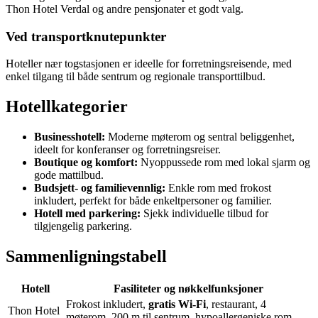
Thon Hotel Verdal og andre pensjonater et godt valg.
Ved transportknutepunkter
Hoteller nær togstasjonen er ideelle for forretningsreisende, med
enkel tilgang til både sentrum og regionale transporttilbud.
Hotellkategorier
Businesshotell:
Moderne møterom og sentral beliggenhet,
ideelt for konferanser og forretningsreiser.
Boutique og komfort:
Nyoppussede rom med lokal sjarm og
gode mattilbud.
Budsjett- og familievennlig:
Enkle rom med frokost
inkludert, perfekt for både enkeltpersoner og familier.
Hotell med parkering:
Sjekk individuelle tilbud for
tilgjengelig parkering.
Sammenligningstabell
Hotell
Fasiliteter og nøkkelfunksjoner
Frokost inkludert,
gratis Wi-Fi
, restaurant, 4
Thon Hotel
møterom, 200 m til sentrum, hypoallergeniske rom,