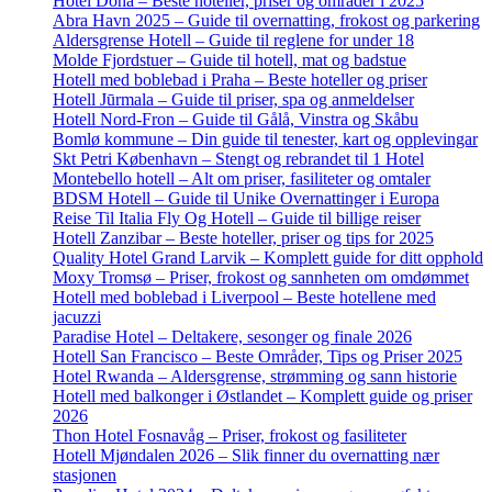
Hotel Doha – Beste hoteller, priser og områder i 2025
Abra Havn 2025 – Guide til overnatting, frokost og parkering
Aldersgrense Hotell – Guide til reglene for under 18
Molde Fjordstuer – Guide til hotell, mat og badstue
Hotell med boblebad i Praha – Beste hoteller og priser
Hotell Jūrmala – Guide til priser, spa og anmeldelser
Hotell Nord-Fron – Guide til Gålå, Vinstra og Skåbu
Bomlø kommune – Din guide til tenester, kart og opplevingar
Skt Petri København – Stengt og rebrandet til 1 Hotel
Montebello hotell – Alt om priser, fasiliteter og omtaler
BDSM Hotell – Guide til Unike Overnattinger i Europa
Reise Til Italia Fly Og Hotell – Guide til billige reiser
Hotell Zanzibar – Beste hoteller, priser og tips for 2025
Quality Hotel Grand Larvik – Komplett guide for ditt opphold
Moxy Tromsø – Priser, frokost og sannheten om omdømmet
Hotell med boblebad i Liverpool – Beste hotellene med
jacuzzi
Paradise Hotel – Deltakere, sesonger og finale 2026
Hotell San Francisco – Beste Områder, Tips og Priser 2025
Hotel Rwanda – Aldersgrense, strømming og sann historie
Hotell med balkonger i Østlandet – Komplett guide og priser
2026
Thon Hotel Fosnavåg – Priser, frokost og fasiliteter
Hotell Mjøndalen 2026 – Slik finner du overnatting nær
stasjonen