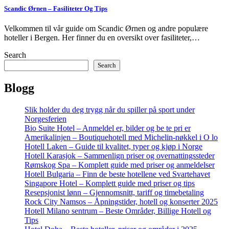
Scandic Ørnen – Fasiliteter Og Tips
Velkommen til vår guide om Scandic Ørnen og andre populære
hoteller i Bergen. Her finner du en oversikt over fasiliteter,…
Search
Search
Blogg
Slik holder du deg trygg når du spiller på sport under
Norgesferien
Bio Suite Hotel – Anmeldel er, bilder og be te pri er
Amerikalinjen – Boutiquehotell med Michelin-nøkkel i O lo
Hotell Laken – Guide til kvalitet, typer og kjøp i Norge
Hotell Karasjok – Sammenlign priser og overnattingssteder
Rømskog Spa – Komplett guide med priser og anmeldelser
Hotell Bulgaria – Finn de beste hotellene ved Svartehavet
Singapore Hotel – Komplett guide med priser og tips
Resepsjonist lønn – Gjennomsnitt, tariff og timebetaling
Rock City Namsos – Åpningstider, hotell og konserter 2025
Hotell Milano sentrum – Beste Områder, Billige Hotell og
Tips