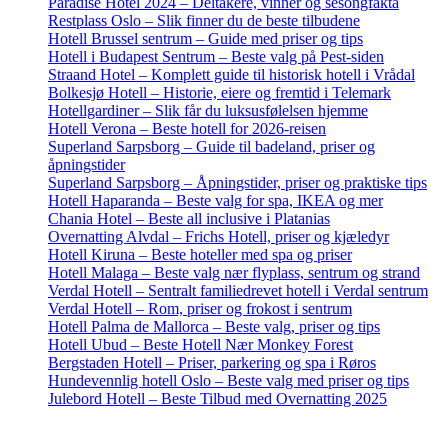
Paradise Hotel 2024 – Deltakere, vinner og sesongfakta
Restplass Oslo – Slik finner du de beste tilbudene
Hotell Brussel sentrum – Guide med priser og tips
Hotell i Budapest Sentrum – Beste valg på Pest-siden
Straand Hotel – Komplett guide til historisk hotell i Vrådal
Bolkesjø Hotell – Historie, eiere og fremtid i Telemark
Hotellgardiner – Slik får du luksusfølelsen hjemme
Hotell Verona – Beste hotell for 2026-reisen
Superland Sarpsborg – Guide til badeland, priser og
åpningstider
Superland Sarpsborg – Åpningstider, priser og praktiske tips
Hotell Haparanda – Beste valg for spa, IKEA og mer
Chania Hotel – Beste all inclusive i Platanias
Overnatting Alvdal – Frichs Hotell, priser og kjæledyr
Hotell Kiruna – Beste hoteller med spa og priser
Hotell Malaga – Beste valg nær flyplass, sentrum og strand
Verdal Hotell – Sentralt familiedrevet hotell i Verdal sentrum
Verdal Hotell – Rom, priser og frokost i sentrum
Hotell Palma de Mallorca – Beste valg, priser og tips
Hotell Ubud – Beste Hotell Nær Monkey Forest
Bergstaden Hotell – Priser, parkering og spa i Røros
Hundevennlig hotell Oslo – Beste valg med priser og tips
Julebord Hotell – Beste Tilbud med Overnatting 2025