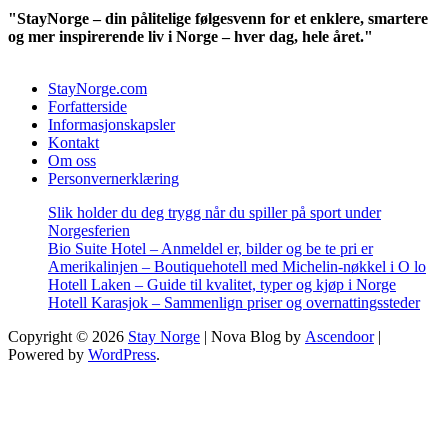
"StayNorge – din pålitelige følgesvenn for et enklere, smartere
og mer inspirerende liv i Norge – hver dag, hele året."
StayNorge.com
Forfatterside
Informasjonskapsler
Kontakt
Om oss
Personvernerklæring
Slik holder du deg trygg når du spiller på sport under
Norgesferien
Bio Suite Hotel – Anmeldel er, bilder og be te pri er
Amerikalinjen – Boutiquehotell med Michelin-nøkkel i O lo
Hotell Laken – Guide til kvalitet, typer og kjøp i Norge
Hotell Karasjok – Sammenlign priser og overnattingssteder
Copyright © 2026
Stay Norge
| Nova Blog by
Ascendoor
|
Powered by
WordPress
.