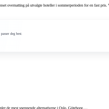
 overnatting på utvalgte hoteller i sommerperioden for en fast pris. Vi
passer deg best.
amler de mest spennende alternativene i Oslo, Göteborg,…