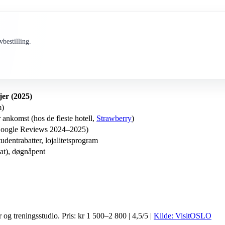
bestilling.
jer (2025)
m)
ør ankomst (hos de fleste hotell,
Strawberry
)
/Google Reviews 2024–2025)
dentrabatter, lojalitetsprogram
hat), døgnåpent
g treningsstudio. Pris: kr 1 500–2 800 | 4,5/5 |
Kilde: VisitOSLO