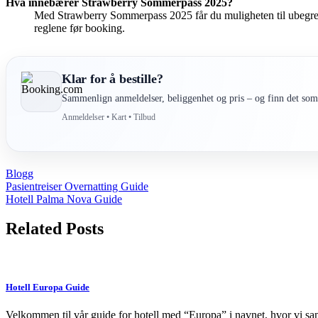
Hva innebærer Strawberry Sommerpass 2025?
Med Strawberry Sommerpass 2025 får du muligheten til ubegrenset
reglene før booking.
Klar for å bestille?
Sammenlign anmeldelser, beliggenhet og pris – og finn det som 
Anmeldelser • Kart • Tilbud
Blogg
Post
Pasientreiser Overnatting Guide
Hotell Palma Nova Guide
navigation
Related Posts
Hotell Europa Guide
Velkommen til vår guide for hotell med “Europa” i navnet, hvor vi s