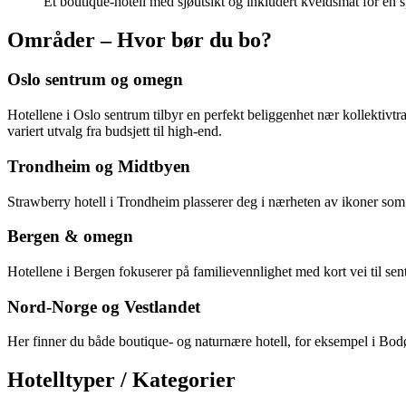
Et boutique-hotell med sjøutsikt og inkludert kveldsmat for en sp
Områder – Hvor bør du bo?
Oslo sentrum og omegn
Hotellene i Oslo sentrum tilbyr en perfekt beliggenhet nær kollektivtr
variert utvalg fra budsjett til high-end.
Trondheim og Midtbyen
Strawberry hotell i Trondheim plasserer deg i nærheten av ikoner som
Bergen & omegn
Hotellene i Bergen fokuserer på familievennlighet med kort vei til sent
Nord-Norge og Vestlandet
Her finner du både boutique- og naturnære hotell, for eksempel i Bod
Hotelltyper / Kategorier