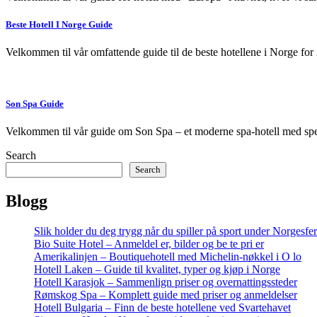
Beste Hotell I Norge Guide
Velkommen til vår omfattende guide til de beste hotellene i Norge for 
Son Spa Guide
Velkommen til vår guide om Son Spa – et moderne spa-hotell med spek
Search
Search
Blogg
Slik holder du deg trygg når du spiller på sport under Norgesfe
Bio Suite Hotel – Anmeldel er, bilder og be te pri er
Amerikalinjen – Boutiquehotell med Michelin-nøkkel i O lo
Hotell Laken – Guide til kvalitet, typer og kjøp i Norge
Hotell Karasjok – Sammenlign priser og overnattingssteder
Rømskog Spa – Komplett guide med priser og anmeldelser
Hotell Bulgaria – Finn de beste hotellene ved Svartehavet