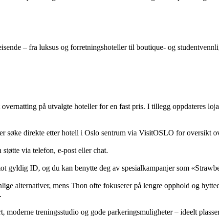
 reisende – fra luksus og forretningshoteller til boutique- og studentvenn
rnatting på utvalgte hoteller for en fast pris. I tillegg oppdateres loj
r søke direkte etter hotell i Oslo sentrum via VisitOSLO for oversikt ov
støtte via telefon, e-post eller chat.
t mot gyldig ID, og du kan benytte deg av spesialkampanjer som «Strawb
nlige alternativer, mens Thon ofte fokuserer på lengre opphold og hytte
.
t, moderne treningsstudio og gode parkeringsmuligheter – ideelt plassert