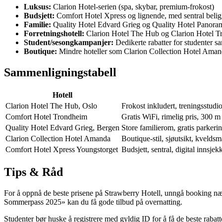
Luksus:
Clarion Hotel-serien (spa, skybar, premium-frokost)
Budsjett:
Comfort Hotel Xpress og lignende, med sentral beligg
Familie:
Quality Hotel Edvard Grieg og Quality Hotel Panorama 
Forretningshotell:
Clarion Hotel The Hub og Clarion Hotel T
Student/sesongkampanjer:
Dedikerte rabatter for studenter 
Boutique:
Mindre hoteller som Clarion Collection Hotel Aman
Sammenligningstabell
Hotell
Clarion Hotel The Hub, Oslo
Frokost inkludert, treningsstudi
Comfort Hotel Trondheim
Gratis WiFi, rimelig pris, 300 m 
Quality Hotel Edvard Grieg, Bergen
Store familierom, gratis parkeri
Clarion Collection Hotel Amanda
Boutique-stil, sjøutsikt, kveldsm
Comfort Hotel Xpress Youngstorget
Budsjett, sentral, digital innsje
Tips & Råd
For å oppnå de beste prisene på Strawberry Hotell, unngå booking nær
Sommerpass 2025» kan du få gode tilbud på overnatting.
Studenter bør huske å registrere med gyldig ID for å få de beste raba