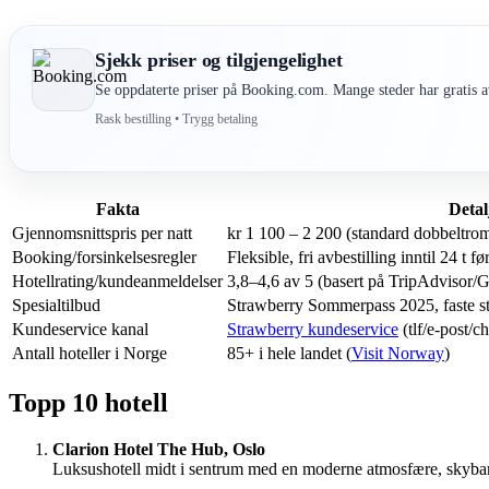
Sjekk priser og tilgjengelighet
Se oppdaterte priser på Booking.com. Mange steder har gratis av
Rask bestilling • Trygg betaling
Fakta
Detal
Gjennomsnittspris per natt
kr 1 100 – 2 200 (standard dobbeltro
Booking/forsinkelsesregler
Fleksible, fri avbestilling inntil 24 t f
Hotellrating/kundeanmeldelser
3,8–4,6 av 5 (basert på TripAdvisor
Spesialtilbud
Strawberry Sommerpass 2025, faste stu
Kundeservice kanal
Strawberry kundeservice
(tlf/e-post/c
Antall hoteller i Norge
85+ i hele landet (
Visit Norway
)
Topp 10 hotell
Clarion Hotel The Hub, Oslo
Luksushotell midt i sentrum med en moderne atmosfære, skybar o