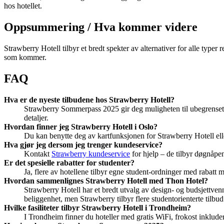
hos hotellet.
Oppsummering / Hva kommer videre
Strawberry Hotell tilbyr et bredt spekter av alternativer for alle typer
som kommer.
FAQ
Hva er de nyeste tilbudene hos Strawberry Hotell?
Strawberry Sommerpass 2025 gir deg muligheten til ubegrenset ove
detaljer.
Hvordan finner jeg Strawberry Hotell i Oslo?
Du kan benytte deg av kartfunksjonen for Strawberry Hotell elle
Hva gjør jeg dersom jeg trenger kundeservice?
Kontakt
Strawberry kundeservice
for hjelp – de tilbyr døgnåpen 
Er det spesielle rabatter for studenter?
Ja, flere av hotellene tilbyr egne student-ordninger med rabat
Hvordan sammenlignes Strawberry Hotell med Thon Hotel?
Strawberry Hotell har et bredt utvalg av design- og budsjettven
beliggenhet, men Strawberry tilbyr flere studentorienterte tilbud
Hvilke fasiliteter tilbyr Strawberry Hotell i Trondheim?
I Trondheim finner du hoteller med gratis WiFi, frokost inkluder