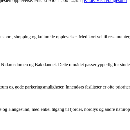
esiell opplevelse. Pris: kr 950–1 500 | 4,3/5 |
Kilde: Visit Haugesund
ansport, shopping og kulturelle opplevelser. Med kort vei til restauran
 Nidarosdomen og Bakklandet. Dette området passer ypperlig for student
rum og gode parkeringsmuligheter. Innendørs fasiliteter er ofte priorite
ø og Haugesund, med enkel tilgang til fjorder, nordlys og andre naturop