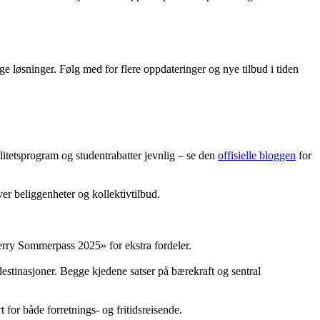
lige løsninger. Følg med for flere oppdateringer og nye tilbud i tiden
alitetsprogram og studentrabatter jevnlig – se den
offisielle bloggen
for
er beliggenheter og kollektivtilbud.
erry Sommerpass 2025» for ekstra fordeler.
destinasjoner. Begge kjedene satser på bærekraft og sentral
 for både forretnings- og fritidsreisende.