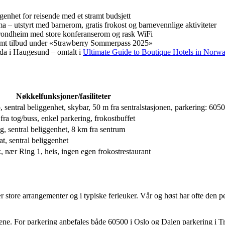
enhet for reisende med et stramt budsjett
– utstyrt med barnerom, gratis frokost og barnevennlige aktiviteter
rondheim med store konferanserom og rask WiFi
samt tilbud under «Strawberry Sommerpass 2025»
da i Haugesund – omtalt i
Ultimate Guide to Boutique Hotels in Norw
Nøkkelfunksjoner/fasiliteter
o, sentral beliggenhet, skybar, 50 m fra sentralstasjonen, parkering: 605
fra tog/buss, enkel parkering, frokostbuffet
ng, sentral beliggenhet, 8 km fra sentrum
at, sentral beliggenhet
kk, nær Ring 1, heis, ingen egen frokostrestaurant
 store arrangementer og i typiske ferieuker. Vår og høst har ofte den 
ttene. For parkering anbefales både 60500 i Oslo og Dalen parkering i T