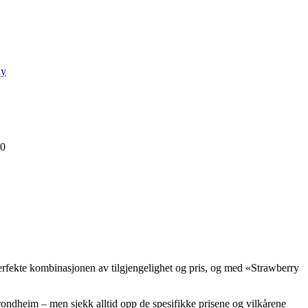
ay
00
perfekte kombinasjonen av tilgjengelighet og pris, og med «Strawberry
rondheim – men sjekk alltid opp de spesifikke prisene og vilkårene