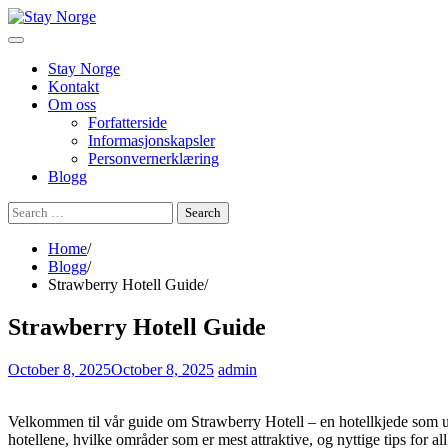
Skip
to
content
Stay Norge
Kontakt
Om oss
Forfatterside
Informasjonskapsler
Personvernerklæring
Blogg
Search
for:
Home
Blogg
Strawberry Hotell Guide
Strawberry Hotell Guide
October 8, 2025
October 8, 2025
admin
Velkommen til vår guide om Strawberry Hotell – en hotellkjede som utm
hotellene, hvilke områder som er mest attraktive, og nyttige tips for al