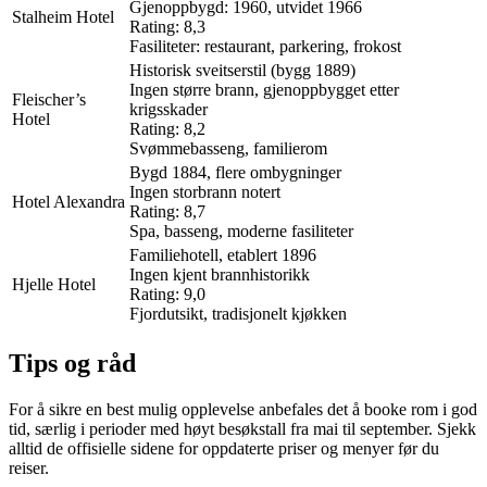
Gjenoppbygd: 1960, utvidet 1966
Stalheim Hotel
Rating: 8,3
Fasiliteter: restaurant, parkering, frokost
Historisk sveitserstil (bygg 1889)
Ingen større brann, gjenoppbygget etter
Fleischer’s
krigsskader
Hotel
Rating: 8,2
Svømmebasseng, familierom
Bygd 1884, flere ombygninger
Ingen storbrann notert
Hotel Alexandra
Rating: 8,7
Spa, basseng, moderne fasiliteter
Familiehotell, etablert 1896
Ingen kjent brannhistorikk
Hjelle Hotel
Rating: 9,0
Fjordutsikt, tradisjonelt kjøkken
Tips og råd
For å sikre en best mulig opplevelse anbefales det å booke rom i god
tid, særlig i perioder med høyt besøkstall fra mai til september. Sjekk
alltid de offisielle sidene for oppdaterte priser og menyer før du
reiser.