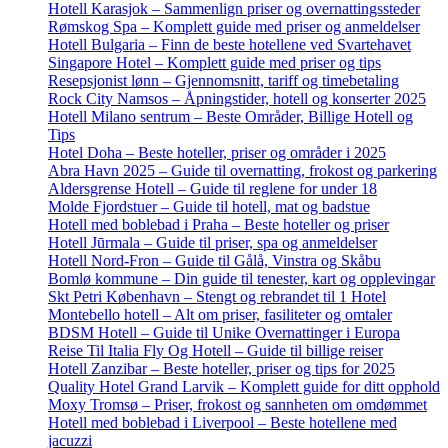
Hotell Karasjok – Sammenlign priser og overnattingssteder
Rømskog Spa – Komplett guide med priser og anmeldelser
Hotell Bulgaria – Finn de beste hotellene ved Svartehavet
Singapore Hotel – Komplett guide med priser og tips
Resepsjonist lønn – Gjennomsnitt, tariff og timebetaling
Rock City Namsos – Åpningstider, hotell og konserter 2025
Hotell Milano sentrum – Beste Områder, Billige Hotell og
Tips
Hotel Doha – Beste hoteller, priser og områder i 2025
Abra Havn 2025 – Guide til overnatting, frokost og parkering
Aldersgrense Hotell – Guide til reglene for under 18
Molde Fjordstuer – Guide til hotell, mat og badstue
Hotell med boblebad i Praha – Beste hoteller og priser
Hotell Jūrmala – Guide til priser, spa og anmeldelser
Hotell Nord-Fron – Guide til Gålå, Vinstra og Skåbu
Bomlø kommune – Din guide til tenester, kart og opplevingar
Skt Petri København – Stengt og rebrandet til 1 Hotel
Montebello hotell – Alt om priser, fasiliteter og omtaler
BDSM Hotell – Guide til Unike Overnattinger i Europa
Reise Til Italia Fly Og Hotell – Guide til billige reiser
Hotell Zanzibar – Beste hoteller, priser og tips for 2025
Quality Hotel Grand Larvik – Komplett guide for ditt opphold
Moxy Tromsø – Priser, frokost og sannheten om omdømmet
Hotell med boblebad i Liverpool – Beste hotellene med
jacuzzi