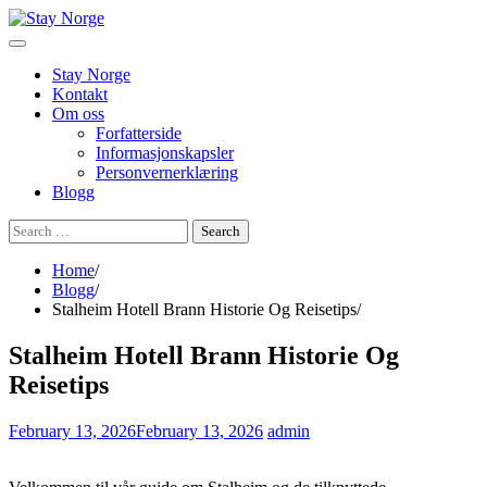
Skip
to
content
Stay Norge
Kontakt
Om oss
Forfatterside
Informasjonskapsler
Personvernerklæring
Blogg
Search
for:
Home
Blogg
Stalheim Hotell Brann Historie Og Reisetips
Stalheim Hotell Brann Historie Og
Reisetips
February 13, 2026
February 13, 2026
admin