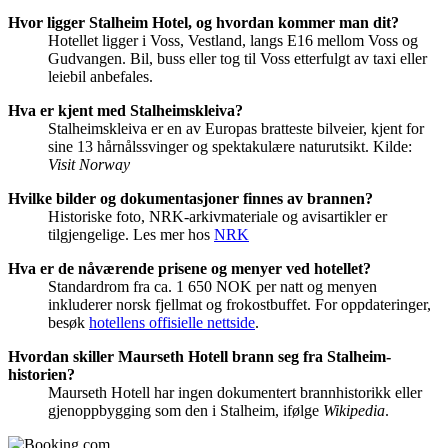
Hvor ligger Stalheim Hotel, og hvordan kommer man dit?
Hotellet ligger i Voss, Vestland, langs E16 mellom Voss og
Gudvangen. Bil, buss eller tog til Voss etterfulgt av taxi eller
leiebil anbefales.
Hva er kjent med Stalheimskleiva?
Stalheimskleiva er en av Europas bratteste bilveier, kjent for
sine 13 hårnålssvinger og spektakulære naturutsikt. Kilde:
Visit Norway
Hvilke bilder og dokumentasjoner finnes av brannen?
Historiske foto, NRK-arkivmateriale og avisartikler er
tilgjengelige. Les mer hos
NRK
Hva er de nåværende prisene og menyer ved hotellet?
Standardrom fra ca. 1 650 NOK per natt og menyen
inkluderer norsk fjellmat og frokostbuffet. For oppdateringer,
besøk
hotellens offisielle nettside
.
Hvordan skiller Maurseth Hotell brann seg fra Stalheim-
historien?
Maurseth Hotell har ingen dokumentert brannhistorikk eller
gjenoppbygging som den i Stalheim, ifølge
Wikipedia
.