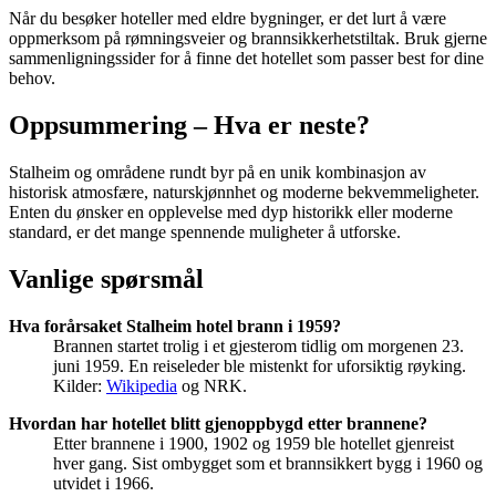
Når du besøker hoteller med eldre bygninger, er det lurt å være
oppmerksom på rømningsveier og brannsikkerhetstiltak. Bruk gjerne
sammenligningssider for å finne det hotellet som passer best for dine
behov.
Oppsummering – Hva er neste?
Stalheim og områdene rundt byr på en unik kombinasjon av
historisk atmosfære, naturskjønnhet og moderne bekvemmeligheter.
Enten du ønsker en opplevelse med dyp historikk eller moderne
standard, er det mange spennende muligheter å utforske.
Vanlige spørsmål
Hva forårsaket Stalheim hotel brann i 1959?
Brannen startet trolig i et gjesterom tidlig om morgenen 23.
juni 1959. En reiseleder ble mistenkt for uforsiktig røyking.
Kilder:
Wikipedia
og NRK.
Hvordan har hotellet blitt gjenoppbygd etter brannene?
Etter brannene i 1900, 1902 og 1959 ble hotellet gjenreist
hver gang. Sist ombygget som et brannsikkert bygg i 1960 og
utvidet i 1966.