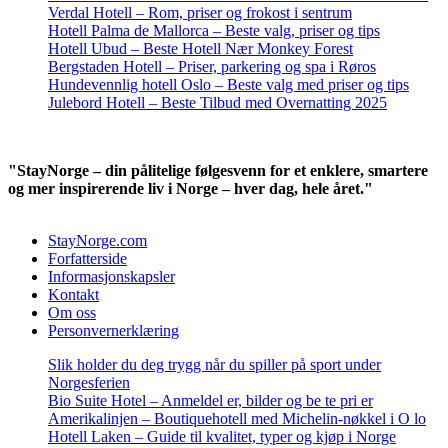
Verdal Hotell – Rom, priser og frokost i sentrum
Hotell Palma de Mallorca – Beste valg, priser og tips
Hotell Ubud – Beste Hotell Nær Monkey Forest
Bergstaden Hotell – Priser, parkering og spa i Røros
Hundevennlig hotell Oslo – Beste valg med priser og tips
Julebord Hotell – Beste Tilbud med Overnatting 2025
"StayNorge – din pålitelige følgesvenn for et enklere, smartere
og mer inspirerende liv i Norge – hver dag, hele året."
StayNorge.com
Forfatterside
Informasjonskapsler
Kontakt
Om oss
Personvernerklæring
Slik holder du deg trygg når du spiller på sport under
Norgesferien
Bio Suite Hotel – Anmeldel er, bilder og be te pri er
Amerikalinjen – Boutiquehotell med Michelin-nøkkel i O lo
Hotell Laken – Guide til kvalitet, typer og kjøp i Norge