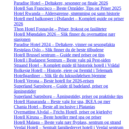
Paradise Hotel – Deltakere, sesonger og finale 2026
Hotell San Francisco – Beste Områder, Tips og Priser 2025
Hotel Rwanda – Aldersgrense, strømming og sann historie
Hotell med balkonger i Østlandet – Komplett guide og priser
2026
Thon Hotel Fosnavåg – Priser, frokost og fasiliteter
Hotell Mjøndalen 2026 – Slik finner du overnatting nær
stasjonen
Paradise Hotel 2024 – Deltakere, vinner og sesongfakta
Restplass Oslo – Slik finner du de beste tilbudene
Hotell Brussel sentrum – Guide med priser og tips
Hotell i Budapest Sentrum – Beste valg på Pest-siden
Straand Hotel – Komplett guide til historisk hotell i Vrådal
Bolkesjø Hotell – Historie, eiere og fremtid i Telemark
Hotellgardiner – Slik får du luksusfølelsen hjemme
Hotell Verona – Beste hotell for 2026-reisen
Superland Sarpsborg – Guide til badeland, priser og
åpningstider
Superland Sarpsborg – Åpningstider, priser og praktiske tips
Hotell Haparanda – Beste valg for spa, IKEA og mer
Chania Hotel – Beste all inclusive i Platanias
Overnatting Alvdal – Frichs Hotell, priser og kjæledyr
Hotell Kiruna – Beste hoteller med spa og priser
Hotell Malaga – Beste valg nær flyplass, sentrum og strand
Verdal Hotell – Sentralt familiedrevet hotell i Verdal sentrum