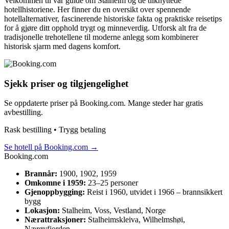
Velkommen til vår guide om Stalheim og de tilknyttede
hotellhistoriene. Her finner du en oversikt over spennende
hotellalternativer, fascinerende historiske fakta og praktiske reisetips
for å gjøre ditt opphold trygt og minneverdig. Utforsk alt fra de
tradisjonelle trehotellene til moderne anlegg som kombinerer
historisk sjarm med dagens komfort.
Sjekk priser og tilgjengelighet
Se oppdaterte priser på Booking.com. Mange steder har gratis
avbestilling.
Rask bestilling • Trygg betaling
Se hotell på Booking.com
→
Booking.com
Brannår:
1900, 1902, 1959
Omkomne i 1959:
23–25 personer
Gjenoppbygging:
Reist i 1960, utvidet i 1966 – brannsikkert
bygg
Lokasjon:
Stalheim, Voss, Vestland, Norge
Nærattraksjoner:
Stalheimskleiva, Wilhelmshøi,
Nærøyfjorden