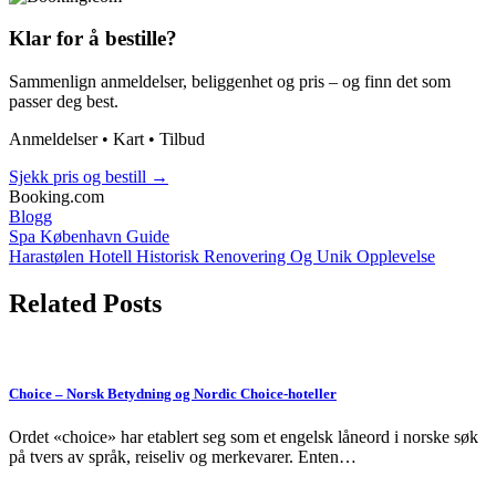
Klar for å bestille?
Sammenlign anmeldelser, beliggenhet og pris – og finn det som
passer deg best.
Anmeldelser • Kart • Tilbud
Sjekk pris og bestill
→
Booking.com
Blogg
Post
Spa København Guide
Harastølen Hotell Historisk Renovering Og Unik Opplevelse
navigation
Related Posts
Choice – Norsk Betydning og Nordic Choice-hoteller
Ordet «choice» har etablert seg som et engelsk låneord i norske søk
på tvers av språk, reiseliv og merkevarer. Enten…