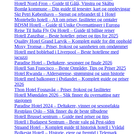
Hotell Nord-Fron – Guide til Gålå, Vinstra og Skåbu
Bomlø kommune – Din guide til tenester, kart og opplevingar
Skt Petri København – Stengt og rebrandet til 1 Hotel
Montebello hotell – Alt om priser, fasiliteter og omtaler
BDSM Hotell – Guide til Unike Overnattinger i Europa
Reise Til Italia Fly Og Hotell – Guide til billige reiser
Hotell Zanzibar – Beste hoteller, priser og tips for 2025
Quality Hotel Grand Larvik – Komplett guide for ditt opphold
Moxy Tromsø – Priser, frokost og sannheten om omdømmet
Hotell med boblebad i Liverpool – Beste hotellene med
jacuzzi
Paradise Hotel – Deltakere, sesonger og finale 2026
Hotell San Francisco – Beste Områder, Tips og Priser 2025
Hotel Rwanda – Aldersgrense, strømming og sann historie
Hotell med balkonger i Østlandet – Komplett guide og priser
2026
Thon Hotel Fosnavåg – Priser, frokost og fasiliteter
Hotell Mjøndalen 2026 – Slik finner du overnatting nær
stasjonen
Paradise Hotel 2024 – Deltakere, vinner og sesongfakta
Restplass Oslo – Slik finner du de beste tilbudene
Hotell Brussel sentrum – Guide med priser og tips
Hotell i Budapest Sentrum – Beste valg på Pest-siden
Straand Hotel – Komplett guide til historisk hotell i Vrådal
Bolkesjø Hotell – Historie, eiere og fremtid i Telemark