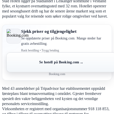
Stad Hotell ligger på Stadlandet i Leikanger kommune i Vestland
fylke, et kystnært overnattingssted med 32 rom. Hotellet opererer
med sesongbasert drift og har de senere årene markert seg som et
populært valg for reisende som søker rolige omgivelser ved havet.
Sjekk priser og tilgjengelighet
Se oppdaterte priser på Booking.com. Mange steder har
gratis avbestilling.
Rask bestilling • Trygg betaling
→
Se hotell på Booking.com
Booking.com
Med 43 anmeldelser på Tripadvisor har etablissementet oppnådd
førsteplass blant temaovernatting i området. Gjester fremhever
spesielt den vakre beliggenheten ved kysten og det vennlige
personalets serviceinnstilling.
Virksomheten er registrert med organisasjonsnummer 918 118 853,
og tilbyr i tillegg til overnatting tilgang til møterom for