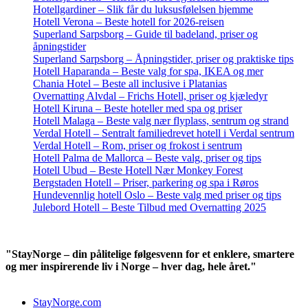
Hotellgardiner – Slik får du luksusfølelsen hjemme
Hotell Verona – Beste hotell for 2026-reisen
Superland Sarpsborg – Guide til badeland, priser og
åpningstider
Superland Sarpsborg – Åpningstider, priser og praktiske tips
Hotell Haparanda – Beste valg for spa, IKEA og mer
Chania Hotel – Beste all inclusive i Platanias
Overnatting Alvdal – Frichs Hotell, priser og kjæledyr
Hotell Kiruna – Beste hoteller med spa og priser
Hotell Malaga – Beste valg nær flyplass, sentrum og strand
Verdal Hotell – Sentralt familiedrevet hotell i Verdal sentrum
Verdal Hotell – Rom, priser og frokost i sentrum
Hotell Palma de Mallorca – Beste valg, priser og tips
Hotell Ubud – Beste Hotell Nær Monkey Forest
Bergstaden Hotell – Priser, parkering og spa i Røros
Hundevennlig hotell Oslo – Beste valg med priser og tips
Julebord Hotell – Beste Tilbud med Overnatting 2025
"StayNorge – din pålitelige følgesvenn for et enklere, smartere
og mer inspirerende liv i Norge – hver dag, hele året."
StayNorge.com