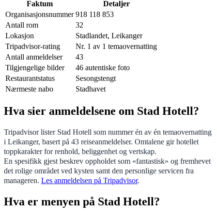
Faktum
Detaljer
Organisasjonsnummer
918 118 853
Antall rom
32
Lokasjon
Stadlandet, Leikanger
Tripadvisor-rating
Nr. 1 av 1 temaovernatting
Antall anmeldelser
43
Tilgjengelige bilder
46 autentiske foto
Restaurantstatus
Sesongstengt
Nærmeste nabo
Stadhavet
Hva sier anmeldelsene om Stad Hotell?
Tripadvisor lister Stad Hotell som nummer én av én temaovernatting
i Leikanger, basert på 43 reiseanmeldelser. Omtalene gir hotellet
toppkarakter for renhold, beliggenhet og vertskap.
En spesifikk gjest beskrev oppholdet som «fantastisk» og fremhevet
det rolige området ved kysten samt den personlige servicen fra
manageren.
Les anmeldelsen på Tripadvisor
.
Hva er menyen på Stad Hotell?