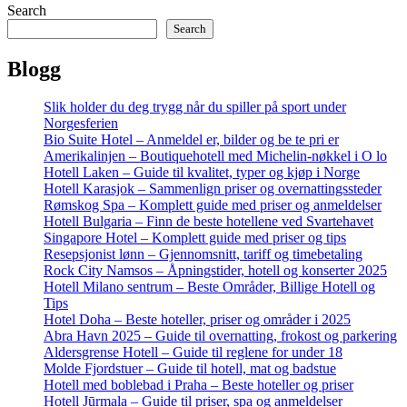
Search
Search
Blogg
Slik holder du deg trygg når du spiller på sport under
Norgesferien
Bio Suite Hotel – Anmeldel er, bilder og be te pri er
Amerikalinjen – Boutiquehotell med Michelin-nøkkel i O lo
Hotell Laken – Guide til kvalitet, typer og kjøp i Norge
Hotell Karasjok – Sammenlign priser og overnattingssteder
Rømskog Spa – Komplett guide med priser og anmeldelser
Hotell Bulgaria – Finn de beste hotellene ved Svartehavet
Singapore Hotel – Komplett guide med priser og tips
Resepsjonist lønn – Gjennomsnitt, tariff og timebetaling
Rock City Namsos – Åpningstider, hotell og konserter 2025
Hotell Milano sentrum – Beste Områder, Billige Hotell og
Tips
Hotel Doha – Beste hoteller, priser og områder i 2025
Abra Havn 2025 – Guide til overnatting, frokost og parkering
Aldersgrense Hotell – Guide til reglene for under 18
Molde Fjordstuer – Guide til hotell, mat og badstue
Hotell med boblebad i Praha – Beste hoteller og priser
Hotell Jūrmala – Guide til priser, spa og anmeldelser