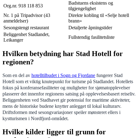
Badstuens eksistens og
Org.nr. 918 118 853
tilgjengelighet
Nr. 1 på Tripadvisor (43
Direkte kobling til «Selje hotell
anmeldelser)
brann»
Sesongstengt restaurant
Detaljerte åpningstider
Beliggenhet Stadlandet,
Fullstendig fasilitetsliste
Leikanger
Hvilken betydning har Stad Hotell for
regionen?
Som en del av
hotelltilbudet i Sogn og Fjordane
fungerer Stad
Hotell som et viktig knutepunkt for turisme på Stadlandet. Hotellets
fokus på konferansefasiliteter og muligheter for sjømatopplevelser
plasserer det innenfor regionens satsing på opplevelsesbasert reiseliv.
Beliggenheten ved Stadhavet gir potensial for maritime aktiviteter,
mens de historiske budene knytter anlegget til lokal kulturarv.
Driftsformen med sesongvariasjoner speiler mønsteret ellers i
kystturismen i Nordfjord-området.
Hvilke kilder ligger til grunn for