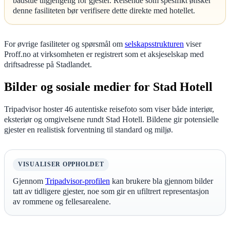
badstue tilgjengelig for gjester. Reisende som spesifikt ønsker
denne fasiliteten bør verifisere dette direkte med hotellet.
For øvrige fasiliteter og spørsmål om
selskapsstrukturen
viser
Proff.no at virksomheten er registrert som et aksjeselskap med
driftsadresse på Stadlandet.
Bilder og sosiale medier for Stad Hotell
Tripadvisor hoster 46 autentiske reisefoto som viser både interiør,
eksteriør og omgivelsene rundt Stad Hotell. Bildene gir potensielle
gjester en realistisk forventning til standard og miljø.
VISUALISER OPPHOLDET
Gjennom
Tripadvisor-profilen
kan brukere bla gjennom bilder
tatt av tidligere gjester, noe som gir en ufiltrert representasjon
av rommene og fellesarealene.