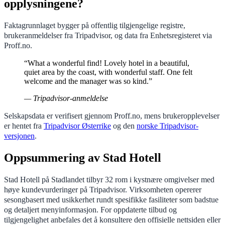
opplysningene?
Faktagrunnlaget bygger på offentlig tilgjengelige registre,
brukeranmeldelser fra Tripadvisor, og data fra Enhetsregisteret via
Proff.no.
“What a wonderful find! Lovely hotel in a beautiful,
quiet area by the coast, with wonderful staff. One felt
welcome and the manager was so kind.”
— Tripadvisor-anmeldelse
Selskapsdata er verifisert gjennom Proff.no, mens brukeropplevelser
er hentet fra
Tripadvisor Østerrike
og den
norske Tripadvisor-
versjonen
.
Oppsummering av Stad Hotell
Stad Hotell på Stadlandet tilbyr 32 rom i kystnære omgivelser med
høye kundevurderinger på Tripadvisor. Virksomheten opererer
sesongbasert med usikkerhet rundt spesifikke fasiliteter som badstue
og detaljert menyinformasjon. For oppdaterte tilbud og
tilgjengelighet anbefales det å konsultere den offisielle nettsiden eller