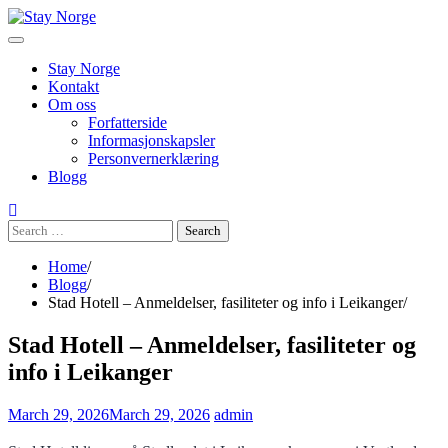
Skip
to
content
Stay Norge
Kontakt
Om oss
Forfatterside
Informasjonskapsler
Personvernerklæring
Blogg
Search
for:
Home
Blogg
Stad Hotell – Anmeldelser, fasiliteter og info i Leikanger
Stad Hotell – Anmeldelser, fasiliteter og
info i Leikanger
March 29, 2026
March 29, 2026
admin