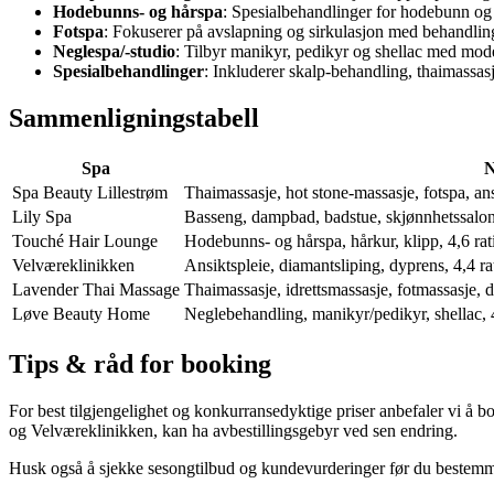
Hodebunns- og hårspa
: Spesialbehandlinger for hodebunn og 
Fotspa
: Fokuserer på avslapning og sirkulasjon med behandlinge
Neglespa/-studio
: Tilbyr manikyr, pedikyr og shellac med mod
Spesialbehandlinger
: Inkluderer skalp-behandling, thaimassas
Sammenligningstabell
Spa
N
Spa Beauty Lillestrøm
Thaimassasje, hot stone-massasje, fotspa, ans
Lily Spa
Basseng, dampbad, badstue, skjønnhetssalong, 
Touché Hair Lounge
Hodebunns- og hårspa, hårkur, klipp, 4,6 rat
Velværeklinikken
Ansiktspleie, diamantsliping, dyprens, 4,4 r
Lavender Thai Massage
Thaimassasje, idrettsmassasje, fotmassasje, dr
Løve Beauty Home
Neglebehandling, manikyr/pedikyr, shellac, 4
Tips & råd for booking
For best tilgjengelighet og konkurransedyktige priser anbefaler vi å 
og Velværeklinikken, kan ha avbestillingsgebyr ved sen endring.
Husk også å sjekke sesongtilbud og kundevurderinger før du bestemme