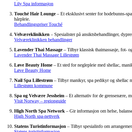
Lily Spa informasjon
Touché Hair Lounge
– Et eksklusivt senter for hodebunns-spa
hårpleie.
Behandlingspriser Touché
Velværeklinikken
– Spesialister på ansiktsbehandlinger, dypre
Velværeklinikken behandlinger
Lavender Thai Massage
– Tilbyr klassisk thaimassasje, fot- o
Lavender Thai Massage Lillestrøm
Løve Beauty Home
– Et sted for neglepleie med shellac, mani
Løve Beauty Home
Nail Spa Lillestrøm
– Tilbyr manikyr, spa pedikyr og shellac m
Lillestrøm kommune
Spa og Velvære Jessheim
– Et alternativ for de grensenære, m
Visit Norway – regionguide
High North Spa Network
– Gir informasjon om helse, balanse
High North spa-nettverk
Statens Turistinformasjon
– Tilbyr spesialinfo om arrangement
Statens turistinformasjon