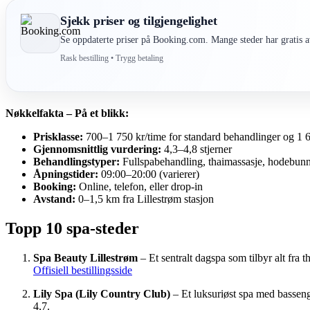
Sjekk priser og tilgjengelighet
Se oppdaterte priser på Booking.com. Mange steder har gratis av
Rask bestilling • Trygg betaling
Nøkkelfakta – På et blikk:
Prisklasse:
700–1 750 kr/time for standard behandlinger og 1 6
Gjennomsnittlig vurdering:
4,3–4,8 stjerner
Behandlingstyper:
Fullspabehandling, thaimassasje, hodebunns
Åpningstider:
09:00–20:00 (varierer)
Booking:
Online, telefon, eller drop-in
Avstand:
0–1,5 km fra Lillestrøm stasjon
Topp 10 spa-steder
Spa Beauty Lillestrøm
– Et sentralt dagspa som tilbyr alt fra t
Offisiell bestillingsside
Lily Spa (Lily Country Club)
– Et luksuriøst spa med basseng
4,7.