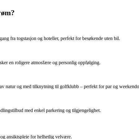
trøm?
gang fra togstasjon og hoteller, perfekt for besøkende uten bil.
sker en roligere atmosfære og personlig oppfølging.
v natur og med tilknytning til golfklubb – perfekt for par og weekend
ndlingstilbud med enkel parkering og tilgjengelighet.
g ansiktspleie for helhetlig velvære.