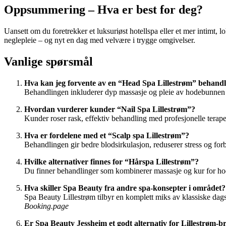
Oppsummering – Hva er best for deg?
Uansett om du foretrekker et luksuriøst hotellspa eller et mer intimt, l
neglepleie – og nyt en dag med velvære i trygge omgivelser.
Vanlige spørsmål
Hva kan jeg forvente av en “Head Spa Lillestrøm” behand
Behandlingen inkluderer dyp massasje og pleie av hodebunnen
Hvordan vurderer kunder “Nail Spa Lillestrøm”?
Kunder roser rask, effektiv behandling med profesjonelle terape
Hva er fordelene med et “Scalp spa Lillestrøm”?
Behandlingen gir bedre blodsirkulasjon, reduserer stress og f
Hvilke alternativer finnes for “Hårspa Lillestrøm”?
Du finner behandlinger som kombinerer massasje og kur for 
Hva skiller Spa Beauty fra andre spa-konsepter i området?
Spa Beauty Lillestrøm tilbyr en komplett miks av klassiske dag
Booking.page
Er Spa Beauty Jessheim et godt alternativ for Lillestrøm-b