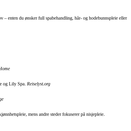
behov – enten du ønsker full spabehandling, hår- og hodebunnspleie eller
 Home
ge og Lily Spa.
Reiselyst.org
ge
jønnhetspleie, mens andre steder fokuserer på nisjepleie.