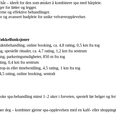
hår – ideelt for den som ønsker å kombinere spa med hårpleie.
r for føtter og legger.
erne og effektive behandlinger.
je og avansert hudpleie for unike velværeopplevelser.
økkelfunksjoner
iktsbehandling, online booking, ca. 4,8 rating, 0,5 km fra tog
spesielle ritualer, ca. 4,7 rating, 1,2 km fra sentrum
ing, parkeringsmuligheter, 850 m fra tog
ating, 0,4 km fra sentrum
op-in eller timebestilling, 4,5 rating, 1 km fra tog
,5 rating, online booking, sentralt
booke spa-behandling minst 1–2 uker i forveien, spesielt før helger og
r deg – kombiner gjerne spa-opplevelsen med en kafé- eller shoppingt