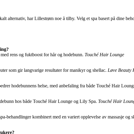
okalt alternativ, har Lillestrøm noe å tilby. Velg et spa basert på dine 
ling?
 med rens og fuktboost for hår og hodebunn.
Touché Hair Lounge
uter som gir langvarige resultater for manikyr og shellac.
Løve Beauty
orbedrer hodebunnens helse, med anbefaling fra både Touché Hair Loun
hodebunn hos både Touché Hair Lounge og Lily Spa.
Touché Hair Loun
spa-behandlinger kombinert med en variert opplevelse av massasje og sk
rukere?