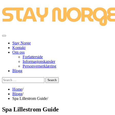
Skip
to
content
Stay Norge
Kontakt
Om oss
Forfatterside
Informasjonskapsler
Personvernerklæring
Blogg
Search
for:
Home
Blogg
Spa Lillestrom Guide
Spa Lillestrom Guide