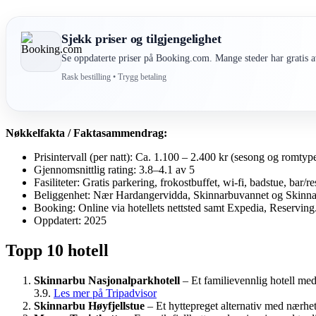
Sjekk priser og tilgjengelighet
Se oppdaterte priser på Booking.com. Mange steder har gratis av
Rask bestilling • Trygg betaling
Nøkkelfakta / Faktasammendrag:
Prisintervall (per natt): Ca. 1.100 – 2.400 kr (sesong og romtype
Gjennomsnittlig rating: 3.8–4.1 av 5
Fasiliteter: Gratis parkering, frokostbuffet, wi-fi, badstue, bar/r
Beliggenhet: Nær Hardangervidda, Skinnarbuvannet og Skinnar
Booking: Online via hotellets nettsted samt Expedia, Reservin
Oppdatert: 2025
Topp 10 hotell
Skinnarbu Nasjonalparkhotell
– Et familievennlig hotell med
3.9.
Les mer på Tripadvisor
Skinnarbu Høyfjellstue
– Et hyttepreget alternativ med nærhet t