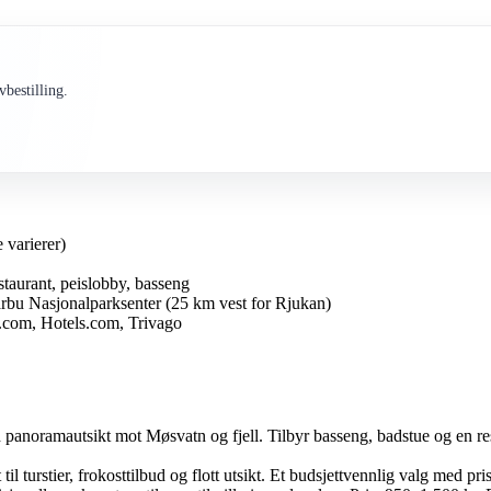
bestilling.
 varierer)
estaurant, peislobby, basseng
bu Nasjonalparksenter (25 km vest for Rjukan)
g.com, Hotels.com, Trivago
 panoramautsikt mot Møsvatn og fjell. Tilbyr basseng, badstue og en r
il turstier, frokosttilbud og flott utsikt. Et budsjettvennlig valg med pr