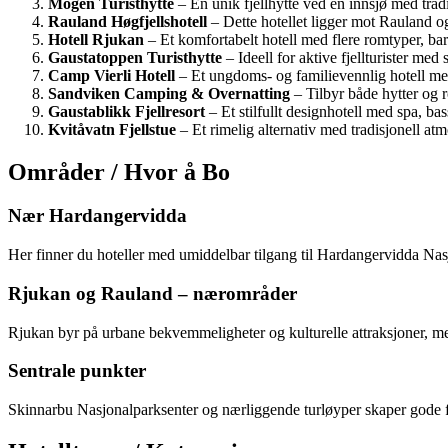
Mogen Turisthytte
– En unik fjellhytte ved en innsjø med tradi
Rauland Høgfjellshotell
– Dette hotellet ligger mot Rauland o
Hotell Rjukan
– Et komfortabelt hotell med flere romtyper, bar
Gaustatoppen Turisthytte
– Ideell for aktive fjellturister me
Camp Vierli Hotell
– Et ungdoms- og familievennlig hotell med
Sandviken Camping & Overnatting
– Tilbyr både hytter og 
Gaustablikk Fjellresort
– Et stilfullt designhotell med spa, bas
Kvitåvatn Fjellstue
– Et rimelig alternativ med tradisjonell at
Områder / Hvor å Bo
Nær Hardangervidda
Her finner du hoteller med umiddelbar tilgang til Hardangervidda Nasjo
Rjukan og Rauland – nærområder
Rjukan byr på urbane bekvemmeligheter og kulturelle attraksjoner, me
Sentrale punkter
Skinnarbu Nasjonalparksenter og nærliggende turløyper skaper gode fo