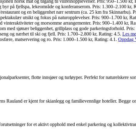
sjonell norsk mat og tilgang til villreinopplevelser. Pris: 950–1.500 kr, 
g byr på fjellspa, lekeområde og konferanserom. Pris: 1.300–2.100 kr, R
/restaurant og en beliggenhet nær sentrum (ca. 25 km fra Skinnarbu). P
d spektakulær utsikt og fokus på naturopplevelser. Pris: 900–1.700 kr, Ra
 vinteraktiviteter og morsomme arrangementer. Pris: 900–1.400 kr, Ra
rom med sjønær beliggenhet, grillplass og gode parkeringsforhold. Pris:
seng og nærhet til ski og fjell. Pris: 1.700–2.800 kr, Rating: 4.5.
Les me
mosfære, matservering og ro. Pris: 1.000–1.500 kr, Rating: 4.1.
Oppdag V
nalparksenter, flotte innsjøer og turløyper. Perfekt for naturelskere s
ns Rauland er kjent for skianlegg og familievennlige hoteller. Begge 
rutsetninger for et aktivt opphold med enkel parkering og kollektivtra