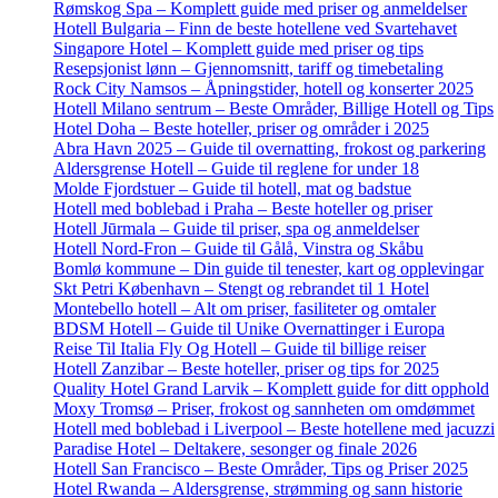
Rømskog Spa – Komplett guide med priser og anmeldelser
Hotell Bulgaria – Finn de beste hotellene ved Svartehavet
Singapore Hotel – Komplett guide med priser og tips
Resepsjonist lønn – Gjennomsnitt, tariff og timebetaling
Rock City Namsos – Åpningstider, hotell og konserter 2025
Hotell Milano sentrum – Beste Områder, Billige Hotell og Tips
Hotel Doha – Beste hoteller, priser og områder i 2025
Abra Havn 2025 – Guide til overnatting, frokost og parkering
Aldersgrense Hotell – Guide til reglene for under 18
Molde Fjordstuer – Guide til hotell, mat og badstue
Hotell med boblebad i Praha – Beste hoteller og priser
Hotell Jūrmala – Guide til priser, spa og anmeldelser
Hotell Nord-Fron – Guide til Gålå, Vinstra og Skåbu
Bomlø kommune – Din guide til tenester, kart og opplevingar
Skt Petri København – Stengt og rebrandet til 1 Hotel
Montebello hotell – Alt om priser, fasiliteter og omtaler
BDSM Hotell – Guide til Unike Overnattinger i Europa
Reise Til Italia Fly Og Hotell – Guide til billige reiser
Hotell Zanzibar – Beste hoteller, priser og tips for 2025
Quality Hotel Grand Larvik – Komplett guide for ditt opphold
Moxy Tromsø – Priser, frokost og sannheten om omdømmet
Hotell med boblebad i Liverpool – Beste hotellene med jacuzzi
Paradise Hotel – Deltakere, sesonger og finale 2026
Hotell San Francisco – Beste Områder, Tips og Priser 2025
Hotel Rwanda – Aldersgrense, strømming og sann historie