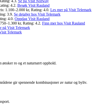
Rating: 4.3.
Se på Visit Norway
ating: 4.2.
Besøk Visit Rauland
ris: 1.100–2.000 kr, Rating: 4.0.
Les mer på Visit Telemark
ting: 3.9.
Se detaljer hos Visit Telemark
ting: 4.0.
Oppdag Visit Rauland
 750–1.300 kr, Rating: 4.2.
Finn mer hos Visit Rauland
r på Visit Telemark
isit Telemark
om ønsker ro og et naturnært opphold.
områdene gir spennende kombinasjoner av natur og byliv.
nsport.