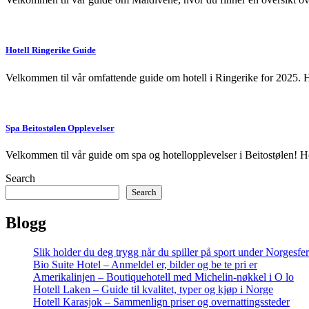
Hotell Ringerike Guide
Velkommen til vår omfattende guide om hotell i Ringerike for 2025. Her 
Spa Beitostølen Opplevelser
Velkommen til vår guide om spa og hotellopplevelser i Beitostølen! H
Search
Search
Blogg
Slik holder du deg trygg når du spiller på sport under Norgesfe
Bio Suite Hotel – Anmeldel er, bilder og be te pri er
Amerikalinjen – Boutiquehotell med Michelin-nøkkel i O lo
Hotell Laken – Guide til kvalitet, typer og kjøp i Norge
Hotell Karasjok – Sammenlign priser og overnattingssteder