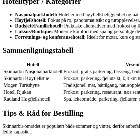
Hotelltyper / Kategorier
Nasjonalparkhotell:
Hoteller med høyfjellsbeliggenhet og nat
Høyfjellshotell:
Fokus på ro, panoramautsikt og turopplevelser.
Budsjett/Familiehotell:
Praktiske alternativer med frokost og f
Luksus/Boutique:
Moderne komfort med spa og personlige det
Forretnings- og konferansehotell:
Ideelt for møter, kurs og st
Sammenligningstabell
Hotell
Vesent
Skinnarbu Nasjonalparkhotell
Frokost, gratis parkering, basseng, bads
Skinnarbu Høyfjellstue
Frokost, parkering, fjellutsikt, 0,4 km t
Mogen Turisthytte
Tradisjonell mat, båttilgang, naturoppl
Hotell Rjukan
Frokost, parkering, restaurant, nær sen
Rauland Høgfjellshotell
Spa, lekeområde, parkering, fjellturer,
Tips & Råd for Bestilling
Skinnarbu-området er populært både sommer og vinter, derfor anbefales
ledig kapasitet.