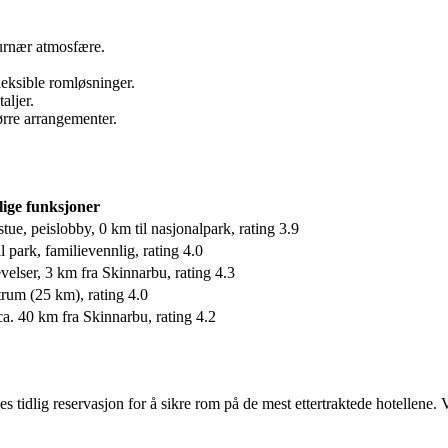
urnær atmosfære.
leksible romløsninger.
aljer.
ørre arrangementer.
lige funksjoner
tue, peislobby, 0 km til nasjonalpark, rating 3.9
il park, familievennlig, rating 4.0
evelser, 3 km fra Skinnarbu, rating 4.3
trum (25 km), rating 4.0
 ca. 40 km fra Skinnarbu, rating 4.2
 tidlig reservasjon for å sikre rom på de mest ettertraktede hotellene.