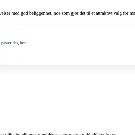
elser med god beliggenhet, noe som gjør det til et attraktivt valg for 
passer deg best.
er ulike hotelltyper, områdenes særpreg og nøkkelfakta for en…