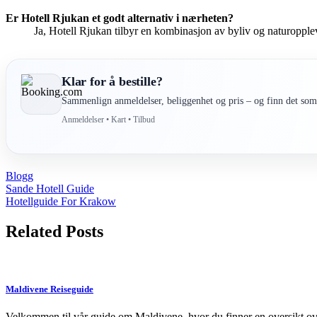
Er Hotell Rjukan et godt alternativ i nærheten?
Ja, Hotell Rjukan tilbyr en kombinasjon av byliv og naturopplev
Klar for å bestille?
Sammenlign anmeldelser, beliggenhet og pris – og finn det som 
Anmeldelser • Kart • Tilbud
Blogg
Post
Sande Hotell Guide
Hotellguide For Krakow
navigation
Related Posts
Maldivene Reiseguide
Velkommen til vår guide om Maldivene, hvor du finner en oversikt ov