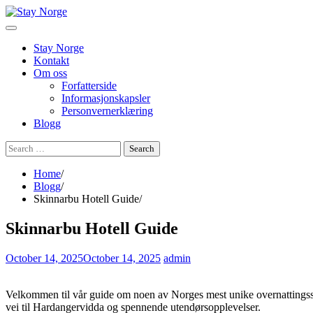
Skip
to
content
Stay Norge
Kontakt
Om oss
Forfatterside
Informasjonskapsler
Personvernerklæring
Blogg
Search
for:
Home
Blogg
Skinnarbu Hotell Guide
Skinnarbu Hotell Guide
October 14, 2025
October 14, 2025
admin
Velkommen til vår guide om noen av Norges mest unike overnattingsste
vei til Hardangervidda og spennende utendørsopplevelser.