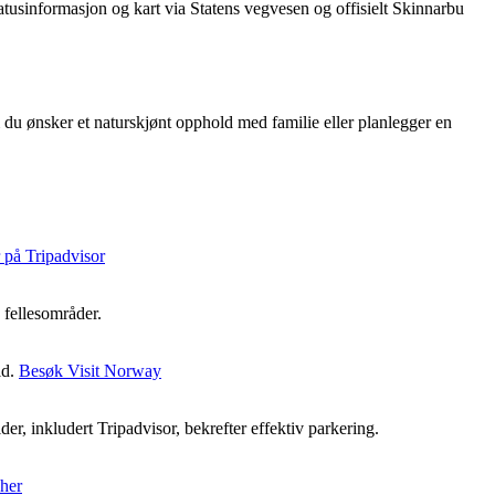
statusinformasjon og kart via Statens vegvesen og offisielt Skinnarbu
m du ønsker et naturskjønt opphold med familie eller planlegger en
 på Tripadvisor
 fellesområder.
ld.
Besøk Visit Norway
der, inkludert Tripadvisor, bekrefter effektiv parkering.
 her