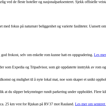
lig ved de fleste hoteller og nasjonalparksenteret. Sjekk offisielle vei
et med fokus på naturnær beliggenhet og varierte fasiliteter. Uansett o
g god frokost, selv om enkelte rom kunne hatt en oppgradering.
Les mer
sider som Expedia og Tripadvisor, som gir oppdaterte inntrykk av rom og
adkomst og mulighet til å nyte lokal mat, noe som skaper et unikt oppho
 slik at du slipper bekymringer rundt parkering under oppholdet. Flere kil
n, ca. 25 km vest for Rjukan på RV37 mot Rauland.
Les mer om senteret