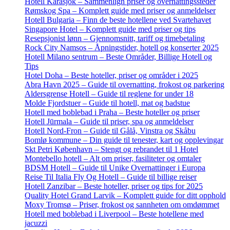
Hotell Karasjok – Sammenlign priser og overnattingssteder
Rømskog Spa – Komplett guide med priser og anmeldelser
Hotell Bulgaria – Finn de beste hotellene ved Svartehavet
Singapore Hotel – Komplett guide med priser og tips
Resepsjonist lønn – Gjennomsnitt, tariff og timebetaling
Rock City Namsos – Åpningstider, hotell og konserter 2025
Hotell Milano sentrum – Beste Områder, Billige Hotell og
Tips
Hotel Doha – Beste hoteller, priser og områder i 2025
Abra Havn 2025 – Guide til overnatting, frokost og parkering
Aldersgrense Hotell – Guide til reglene for under 18
Molde Fjordstuer – Guide til hotell, mat og badstue
Hotell med boblebad i Praha – Beste hoteller og priser
Hotell Jūrmala – Guide til priser, spa og anmeldelser
Hotell Nord-Fron – Guide til Gålå, Vinstra og Skåbu
Bomlø kommune – Din guide til tenester, kart og opplevingar
Skt Petri København – Stengt og rebrandet til 1 Hotel
Montebello hotell – Alt om priser, fasiliteter og omtaler
BDSM Hotell – Guide til Unike Overnattinger i Europa
Reise Til Italia Fly Og Hotell – Guide til billige reiser
Hotell Zanzibar – Beste hoteller, priser og tips for 2025
Quality Hotel Grand Larvik – Komplett guide for ditt opphold
Moxy Tromsø – Priser, frokost og sannheten om omdømmet
Hotell med boblebad i Liverpool – Beste hotellene med
jacuzzi