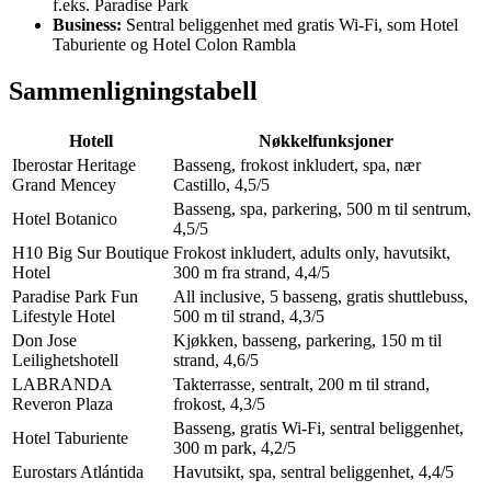
f.eks. Paradise Park
Business:
Sentral beliggenhet med gratis Wi-Fi, som Hotel
Taburiente og Hotel Colon Rambla
Sammenligningstabell
Hotell
Nøkkelfunksjoner
Iberostar Heritage
Basseng, frokost inkludert, spa, nær
Grand Mencey
Castillo, 4,5/5
Basseng, spa, parkering, 500 m til sentrum,
Hotel Botanico
4,5/5
H10 Big Sur Boutique
Frokost inkludert, adults only, havutsikt,
Hotel
300 m fra strand, 4,4/5
Paradise Park Fun
All inclusive, 5 basseng, gratis shuttlebuss,
Lifestyle Hotel
500 m til strand, 4,3/5
Don Jose
Kjøkken, basseng, parkering, 150 m til
Leilighetshotell
strand, 4,6/5
LABRANDA
Takterrasse, sentralt, 200 m til strand,
Reveron Plaza
frokost, 4,3/5
Basseng, gratis Wi-Fi, sentral beliggenhet,
Hotel Taburiente
300 m park, 4,2/5
Eurostars Atlántida
Havutsikt, spa, sentral beliggenhet, 4,4/5