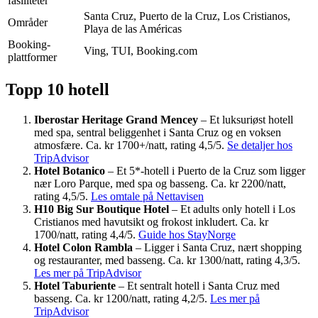
fasiliteter
Santa Cruz, Puerto de la Cruz, Los Cristianos,
Områder
Playa de las Américas
Booking-
Ving, TUI, Booking.com
plattformer
Topp 10 hotell
Iberostar Heritage Grand Mencey
– Et luksuriøst hotell
med spa, sentral beliggenhet i Santa Cruz og en voksen
atmosfære. Ca. kr 1700+/natt, rating 4,5/5.
Se detaljer hos
TripAdvisor
Hotel Botanico
– Et 5*-hotell i Puerto de la Cruz som ligger
nær Loro Parque, med spa og basseng. Ca. kr 2200/natt,
rating 4,5/5.
Les omtale på Nettavisen
H10 Big Sur Boutique Hotel
– Et adults only hotell i Los
Cristianos med havutsikt og frokost inkludert. Ca. kr
1700/natt, rating 4,4/5.
Guide hos StayNorge
Hotel Colon Rambla
– Ligger i Santa Cruz, nært shopping
og restauranter, med basseng. Ca. kr 1300/natt, rating 4,3/5.
Les mer på TripAdvisor
Hotel Taburiente
– Et sentralt hotell i Santa Cruz med
basseng. Ca. kr 1200/natt, rating 4,2/5.
Les mer på
TripAdvisor