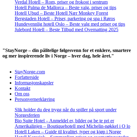
Verdal Hotell – Rom, priser og frokost i sentrum
Hotell Palma de Mallorca – Beste valg, priser og tips
Hotell Ubud – Beste Hotell Nær Monkey Forest
Bergstaden Hotell – Priser, parkering og spa i Røros
Hundevennlig hotell Oslo – Beste valg med priser og tips
Julebord Hotell – Beste Tilbud med Overnatting 2025
"StayNorge – din pålitelige følgesvenn for et enklere, smartere
og mer inspirerende liv i Norge – hver dag, hele året."
StayNorge.com
Forfatterside
Informasjonskapsler
Kontakt
Om oss
Personvernerklæring
Slik holder du deg trygg når du spiller på sport under
Norgesferien
Bio Suite Hotel – Anmeldel er, bilder og be te pri er
Amerikalinjen – Boutiquehotell med Michelin-nøkkel i O lo
Hotell Laken – Guide til kvalitet, typer og kjøp i Norge