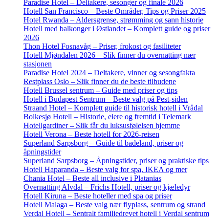
Paradise Hotel – Deltakere, sesonger og finale 2026
Hotell San Francisco – Beste Områder, Tips og Priser 2025
Hotel Rwanda – Aldersgrense, strømming og sann historie
Hotell med balkonger i Østlandet – Komplett guide og priser
2026
Thon Hotel Fosnavåg – Priser, frokost og fasiliteter
Hotell Mjøndalen 2026 – Slik finner du overnatting nær
stasjonen
Paradise Hotel 2024 – Deltakere, vinner og sesongfakta
Restplass Oslo – Slik finner du de beste tilbudene
Hotell Brussel sentrum – Guide med priser og tips
Hotell i Budapest Sentrum – Beste valg på Pest-siden
Straand Hotel – Komplett guide til historisk hotell i Vrådal
Bolkesjø Hotell – Historie, eiere og fremtid i Telemark
Hotellgardiner – Slik får du luksusfølelsen hjemme
Hotell Verona – Beste hotell for 2026-reisen
Superland Sarpsborg – Guide til badeland, priser og
åpningstider
Superland Sarpsborg – Åpningstider, priser og praktiske tips
Hotell Haparanda – Beste valg for spa, IKEA og mer
Chania Hotel – Beste all inclusive i Platanias
Overnatting Alvdal – Frichs Hotell, priser og kjæledyr
Hotell Kiruna – Beste hoteller med spa og priser
Hotell Malaga – Beste valg nær flyplass, sentrum og strand
Verdal Hotell – Sentralt familiedrevet hotell i Verdal sentrum