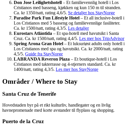
Don Jose Leilighetshotell
– Et familievennlig hotell i Los
Cristianos med basseng, kjøkken og kun 150 m til stranden.
Ca. kr 1350/natt, rating 4,6/5.
Se detaljer hos StayNorge
Paradise Park Fun Lifestyle Hotel
– Et all inclusive-hotell i
Los Cristianos med 5 basseng og familievennlige fasiliteter.
Ca. kr 1500/natt, rating 4,3/5.
Les detaljer
Eurostars Atlántida
– Et spa-hotell med havutsikt i Santa
Cruz. Ca. kr 1500/natt, rating 4,4/5.
Les mer hos TripAdvisor
Spring Arona Gran Hotel
– Et luksuriøst adults only hotell i
Los Cristianos med spa og havutsikt. Ca. kr 2000/natt, rating
4,5/5.
Guide fra StayNorge
LABRANDA Reveron Plaza
– Et boutique-hotell i Los
Cristianos med takterrasse og 4-stjerners standard. Ca. kr
1400/natt, rating 4,3/5.
Les mer hos StayNorge
Områder / Where to Stay
Santa Cruz de Tenerife
Hovedstaden byr på et rikt kulturliv, handlegater og en livlig
havnepromenade med korte avstander til flyplass og shopping.
Puerto de la Cruz