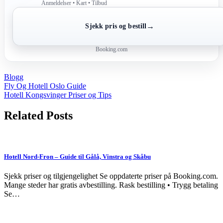
Anmeldelser • Kart • Tilbud
→
Sjekk pris og bestill
Booking.com
Blogg
Post
Fly Og Hotell Oslo Guide
Hotell Kongsvinger Priser og Tips
navigation
Related Posts
Hotell Nord-Fron – Guide til Gålå, Vinstra og Skåbu
Sjekk priser og tilgjengelighet Se oppdaterte priser på Booking.com.
Mange steder har gratis avbestilling. Rask bestilling • Trygg betaling
Se…