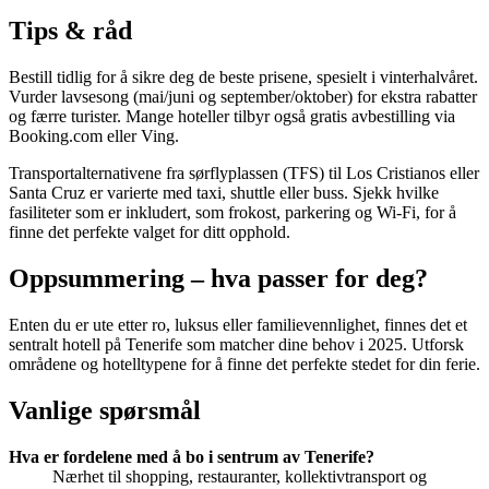
Tips & råd
Bestill tidlig for å sikre deg de beste prisene, spesielt i vinterhalvåret.
Vurder lavsesong (mai/juni og september/oktober) for ekstra rabatter
og færre turister. Mange hoteller tilbyr også gratis avbestilling via
Booking.com eller Ving.
Transportalternativene fra sørflyplassen (TFS) til Los Cristianos eller
Santa Cruz er varierte med taxi, shuttle eller buss. Sjekk hvilke
fasiliteter som er inkludert, som frokost, parkering og Wi-Fi, for å
finne det perfekte valget for ditt opphold.
Oppsummering – hva passer for deg?
Enten du er ute etter ro, luksus eller familievennlighet, finnes det et
sentralt hotell på Tenerife som matcher dine behov i 2025. Utforsk
områdene og hotelltypene for å finne det perfekte stedet for din ferie.
Vanlige spørsmål
Hva er fordelene med å bo i sentrum av Tenerife?
Nærhet til shopping, restauranter, kollektivtransport og