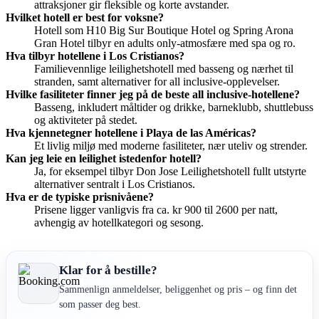
attraksjoner gir fleksible og korte avstander.
Hvilket hotell er best for voksne?
Hotell som H10 Big Sur Boutique Hotel og Spring Arona
Gran Hotel tilbyr en adults only-atmosfære med spa og ro.
Hva tilbyr hotellene i Los Cristianos?
Familievennlige leilighetshotell med basseng og nærhet til
stranden, samt alternativer for all inclusive-opplevelser.
Hvilke fasiliteter finner jeg på de beste all inclusive-hotellene?
Basseng, inkludert måltider og drikke, barneklubb, shuttlebuss
og aktiviteter på stedet.
Hva kjennetegner hotellene i Playa de las Américas?
Et livlig miljø med moderne fasiliteter, nær uteliv og strender.
Kan jeg leie en leilighet istedenfor hotell?
Ja, for eksempel tilbyr Don Jose Leilighetshotell fullt utstyrte
alternativer sentralt i Los Cristianos.
Hva er de typiske prisnivåene?
Prisene ligger vanligvis fra ca. kr 900 til 2600 per natt,
avhengig av hotellkategori og sesong.
Klar for å bestille?
Sammenlign anmeldelser, beliggenhet og pris – og finn det
som passer deg best.