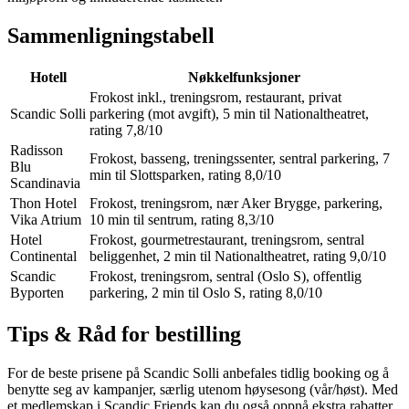
Sammenligningstabell
Hotell
Nøkkelfunksjoner
Frokost inkl., treningsrom, restaurant, privat
Scandic Solli
parkering (mot avgift), 5 min til Nationaltheatret,
rating 7,8/10
Radisson
Frokost, basseng, treningssenter, sentral parkering, 7
Blu
min til Slottsparken, rating 8,0/10
Scandinavia
Thon Hotel
Frokost, treningsrom, nær Aker Brygge, parkering,
Vika Atrium
10 min til sentrum, rating 8,3/10
Hotel
Frokost, gourmetrestaurant, treningsrom, sentral
Continental
beliggenhet, 2 min til Nationaltheatret, rating 9,0/10
Scandic
Frokost, treningsrom, sentral (Oslo S), offentlig
Byporten
parkering, 2 min til Oslo S, rating 8,0/10
Tips & Råd for bestilling
For de beste prisene på Scandic Solli anbefales tidlig booking og å
benytte seg av kampanjer, særlig utenom høysesong (vår/høst). Med
et medlemskap i Scandic Friends kan du også oppnå ekstra rabatter,