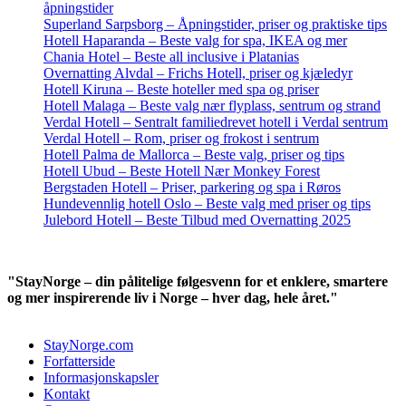
åpningstider
Superland Sarpsborg – Åpningstider, priser og praktiske tips
Hotell Haparanda – Beste valg for spa, IKEA og mer
Chania Hotel – Beste all inclusive i Platanias
Overnatting Alvdal – Frichs Hotell, priser og kjæledyr
Hotell Kiruna – Beste hoteller med spa og priser
Hotell Malaga – Beste valg nær flyplass, sentrum og strand
Verdal Hotell – Sentralt familiedrevet hotell i Verdal sentrum
Verdal Hotell – Rom, priser og frokost i sentrum
Hotell Palma de Mallorca – Beste valg, priser og tips
Hotell Ubud – Beste Hotell Nær Monkey Forest
Bergstaden Hotell – Priser, parkering og spa i Røros
Hundevennlig hotell Oslo – Beste valg med priser og tips
Julebord Hotell – Beste Tilbud med Overnatting 2025
"StayNorge – din pålitelige følgesvenn for et enklere, smartere
og mer inspirerende liv i Norge – hver dag, hele året."
StayNorge.com
Forfatterside
Informasjonskapsler
Kontakt