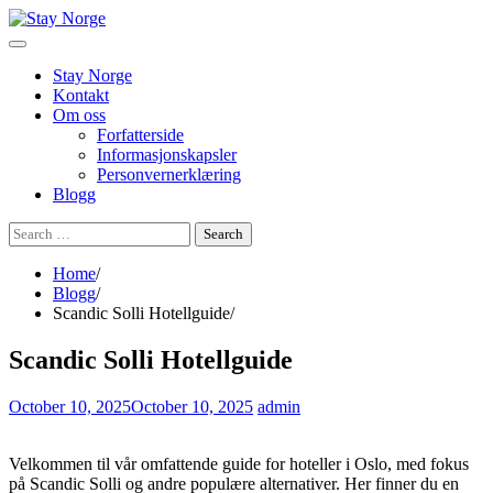
Skip
to
content
Stay Norge
Kontakt
Om oss
Forfatterside
Informasjonskapsler
Personvernerklæring
Blogg
Search
for:
Home
Blogg
Scandic Solli Hotellguide
Scandic Solli Hotellguide
October 10, 2025
October 10, 2025
admin
Velkommen til vår omfattende guide for hoteller i Oslo, med fokus
på Scandic Solli og andre populære alternativer. Her finner du en