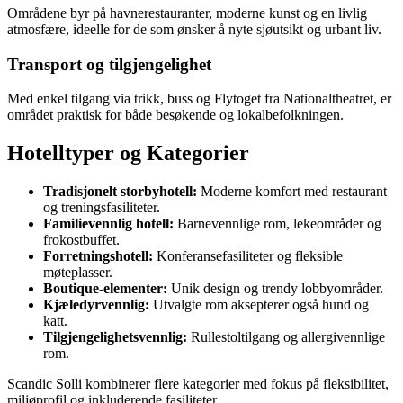
Områdene byr på havnerestauranter, moderne kunst og en livlig
atmosfære, ideelle for de som ønsker å nyte sjøutsikt og urbant liv.
Transport og tilgjengelighet
Med enkel tilgang via trikk, buss og Flytoget fra Nationaltheatret, er
området praktisk for både besøkende og lokalbefolkningen.
Hotelltyper og Kategorier
Tradisjonelt storbyhotell:
Moderne komfort med restaurant
og treningsfasiliteter.
Familievennlig hotell:
Barnevennlige rom, lekeområder og
frokostbuffet.
Forretningshotell:
Konferansefasiliteter og fleksible
møteplasser.
Boutique-elementer:
Unik design og trendy lobbyområder.
Kjæledyrvennlig:
Utvalgte rom aksepterer også hund og
katt.
Tilgjengelighetsvennlig:
Rullestoltilgang og allergivennlige
rom.
Scandic Solli kombinerer flere kategorier med fokus på fleksibilitet,
miljøprofil og inkluderende fasiliteter.