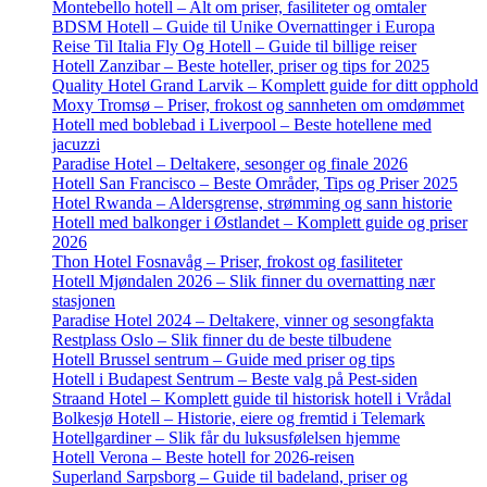
Montebello hotell – Alt om priser, fasiliteter og omtaler
BDSM Hotell – Guide til Unike Overnattinger i Europa
Reise Til Italia Fly Og Hotell – Guide til billige reiser
Hotell Zanzibar – Beste hoteller, priser og tips for 2025
Quality Hotel Grand Larvik – Komplett guide for ditt opphold
Moxy Tromsø – Priser, frokost og sannheten om omdømmet
Hotell med boblebad i Liverpool – Beste hotellene med
jacuzzi
Paradise Hotel – Deltakere, sesonger og finale 2026
Hotell San Francisco – Beste Områder, Tips og Priser 2025
Hotel Rwanda – Aldersgrense, strømming og sann historie
Hotell med balkonger i Østlandet – Komplett guide og priser
2026
Thon Hotel Fosnavåg – Priser, frokost og fasiliteter
Hotell Mjøndalen 2026 – Slik finner du overnatting nær
stasjonen
Paradise Hotel 2024 – Deltakere, vinner og sesongfakta
Restplass Oslo – Slik finner du de beste tilbudene
Hotell Brussel sentrum – Guide med priser og tips
Hotell i Budapest Sentrum – Beste valg på Pest-siden
Straand Hotel – Komplett guide til historisk hotell i Vrådal
Bolkesjø Hotell – Historie, eiere og fremtid i Telemark
Hotellgardiner – Slik får du luksusfølelsen hjemme
Hotell Verona – Beste hotell for 2026-reisen
Superland Sarpsborg – Guide til badeland, priser og