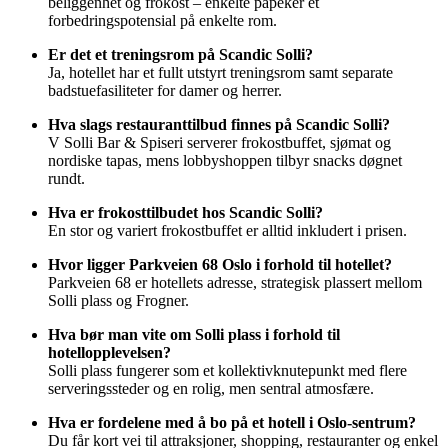
beliggenhet og frokost – enkelte påpeker et
forbedringspotensial på enkelte rom.
Er det et treningsrom på Scandic Solli?
Ja, hotellet har et fullt utstyrt treningsrom samt separate
badstuefasiliteter for damer og herrer.
Hva slags restauranttilbud finnes på Scandic Solli?
V Solli Bar & Spiseri serverer frokostbuffet, sjømat og
nordiske tapas, mens lobbyshoppen tilbyr snacks døgnet
rundt.
Hva er frokosttilbudet hos Scandic Solli?
En stor og variert frokostbuffet er alltid inkludert i prisen.
Hvor ligger Parkveien 68 Oslo i forhold til hotellet?
Parkveien 68 er hotellets adresse, strategisk plassert mellom
Solli plass og Frogner.
Hva bør man vite om Solli plass i forhold til
hotellopplevelsen?
Solli plass fungerer som et kollektivknutepunkt med flere
serveringssteder og en rolig, men sentral atmosfære.
Hva er fordelene med å bo på et hotell i Oslo-sentrum?
Du får kort vei til attraksjoner, shopping, restauranter og enkel