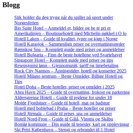
Blogg
Slik holder du deg trygg når du spiller på sport under
Norgesferien
Bio Suite Hotel – Anmeldel er, bilder og be te pri er
Amerikalinjen – Boutiquehotell med Michelin-nøkkel i O lo
Hotell Laken – Guide til kvalitet, typer og kjøp i Norge
Hotell Karasjok – Sammenlign priser og overnattingssteder
Rømskog Spa – Komplett guide med priser og anmeldelser
Hotell Bulgaria – Finn de beste hotellene ved Svartehavet
Singapore Hotel – Komplett guide med priser og tips
Resepsjonist lønn – Gjennomsnitt, tariff og timebetaling
Rock City Namsos – Åpningstider, hotell og konserter 2025
Hotell Milano sentrum – Beste Områder, Billige Hotell og
Tips
Hotel Doha – Beste hoteller, priser og områder i 2025
Abra Havn 2025 – Guide til overnatting, frokost og parkering
Aldersgrense Hotell – Guide til reglene for under 18
Molde Fjordstuer – Guide til hotell, mat og badstue
Hotell med boblebad i Praha – Beste hoteller og priser
Hotell Jūrmala – Guide til priser, spa og anmeldelser
Hotell Nord-Fron – Guide til Gålå, Vinstra og Skåbu
Bomlø kommune – Din guide til tenester, kart og opplevingar
Skt Petri København – Stengt og rebrandet til 1 Hotel