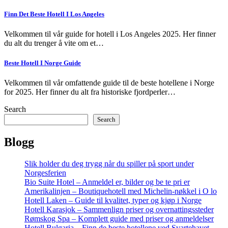
Finn Det Beste Hotell I Los Angeles
Velkommen til vår guide for hotell i Los Angeles 2025. Her finner
du alt du trenger å vite om et…
Beste Hotell I Norge Guide
Velkommen til vår omfattende guide til de beste hotellene i Norge
for 2025. Her finner du alt fra historiske fjordperler…
Search
Search
Blogg
Slik holder du deg trygg når du spiller på sport under
Norgesferien
Bio Suite Hotel – Anmeldel er, bilder og be te pri er
Amerikalinjen – Boutiquehotell med Michelin-nøkkel i O lo
Hotell Laken – Guide til kvalitet, typer og kjøp i Norge
Hotell Karasjok – Sammenlign priser og overnattingssteder
Rømskog Spa – Komplett guide med priser og anmeldelser
Hotell Bulgaria – Finn de beste hotellene ved Svartehavet