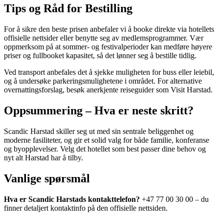
Tips og Råd for Bestilling
For å sikre den beste prisen anbefaler vi å booke direkte via hotellets
offisielle nettsider eller benytte seg av medlemsprogrammer. Vær
oppmerksom på at sommer- og festivalperioder kan medføre høyere
priser og fullbooket kapasitet, så det lønner seg å bestille tidlig.
Ved transport anbefales det å sjekke muligheten for buss eller leiebil,
og å undersøke parkeringsmulighetene i området. For alternative
overnattingsforslag, besøk anerkjente reiseguider som Visit Harstad.
Oppsummering – Hva er neste skritt?
Scandic Harstad skiller seg ut med sin sentrale beliggenhet og
moderne fasiliteter, og gir et solid valg for både familie, konferanse
og byopplevelser. Velg det hotellet som best passer dine behov og
nyt alt Harstad har å tilby.
Vanlige spørsmål
Hva er Scandic Harstads kontakttelefon?
+47 77 00 30 00 – du
finner detaljert kontaktinfo på den offisielle nettsiden.