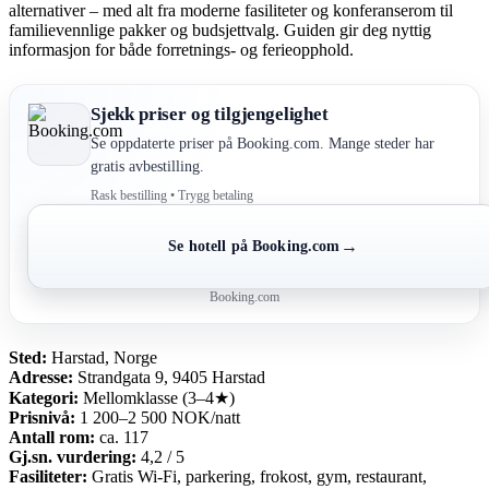
alternativer – med alt fra moderne fasiliteter og konferanserom til
familievennlige pakker og budsjettvalg. Guiden gir deg nyttig
informasjon for både forretnings- og ferieopphold.
Sjekk priser og tilgjengelighet
Se oppdaterte priser på Booking.com. Mange steder har
gratis avbestilling.
Rask bestilling • Trygg betaling
→
Se hotell på Booking.com
Booking.com
Sted:
Harstad, Norge
Adresse:
Strandgata 9, 9405 Harstad
Kategori:
Mellomklasse (3–4★)
Prisnivå:
1 200–2 500 NOK/natt
Antall rom:
ca. 117
Gj.sn. vurdering:
4,2 / 5
Fasiliteter:
Gratis Wi-Fi, parkering, frokost, gym, restaurant,