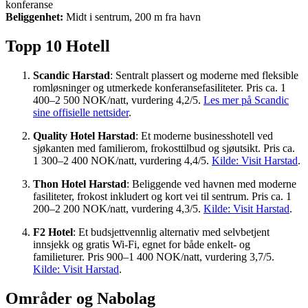
konferanse
Beliggenhet:
Midt i sentrum, 200 m fra havn
Topp 10 Hotell
Scandic Harstad
: Sentralt plassert og moderne med fleksible
romløsninger og utmerkede konferansefasiliteter. Pris ca. 1
400–2 500 NOK/natt, vurdering 4,2/5.
Les mer på Scandic
sine offisielle nettsider
.
Quality Hotel Harstad
: Et moderne businesshotell ved
sjøkanten med familierom, frokosttilbud og sjøutsikt. Pris ca.
1 300–2 400 NOK/natt, vurdering 4,4/5.
Kilde: Visit Harstad
.
Thon Hotel Harstad
: Beliggende ved havnen med moderne
fasiliteter, frokost inkludert og kort vei til sentrum. Pris ca. 1
200–2 200 NOK/natt, vurdering 4,3/5.
Kilde: Visit Harstad
.
F2 Hotel
: Et budsjettvennlig alternativ med selvbetjent
innsjekk og gratis Wi-Fi, egnet for både enkelt- og
familieturer. Pris 900–1 400 NOK/natt, vurdering 3,7/5.
Kilde: Visit Harstad
.
Områder og Nabolag