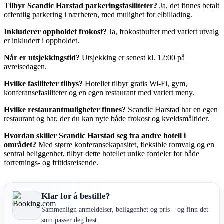
Tilbyr Scandic Harstad parkeringsfasiliteter?
Ja, det finnes betalt
offentlig parkering i nærheten, med mulighet for elbillading.
Inkluderer oppholdet frokost?
Ja, frokostbuffet med variert utvalg
er inkludert i oppholdet.
Når er utsjekkingstid?
Utsjekking er senest kl. 12:00 på
avreisedagen.
Hvilke fasiliteter tilbys?
Hotellet tilbyr gratis Wi-Fi, gym,
konferansefasiliteter og en egen restaurant med variert meny.
Hvilke restaurantmuligheter finnes?
Scandic Harstad har en egen
restaurant og bar, der du kan nyte både frokost og kveldsmåltider.
Hvordan skiller Scandic Harstad seg fra andre hotell i
området?
Med større konferansekapasitet, fleksible romvalg og en
sentral beliggenhet, tilbyr dette hotellet unike fordeler for både
forretnings- og fritidsreisende.
Klar for å bestille?
Sammenlign anmeldelser, beliggenhet og pris – og finn det
som passer deg best.