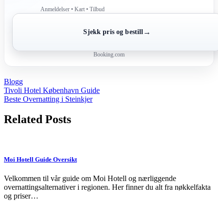
Anmeldelser • Kart • Tilbud
→
Sjekk pris og bestill
Booking.com
Blogg
Post
Tivoli Hotel København Guide
Beste Overnatting i Steinkjer
navigation
Related Posts
Moi Hotell Guide Oversikt
Velkommen til vår guide om Moi Hotell og nærliggende
overnattingsalternativer i regionen. Her finner du alt fra nøkkelfakta
og priser…