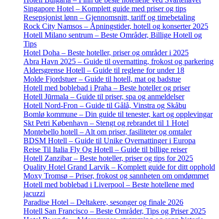
Singapore Hotel – Komplett guide med priser og tips
Resepsjonist lønn – Gjennomsnitt, tariff og timebetaling
Rock City Namsos – Åpningstider, hotell og konserter 2025
Hotell Milano sentrum – Beste Områder, Billige Hotell og
Tips
Hotel Doha – Beste hoteller, priser og områder i 2025
Abra Havn 2025 – Guide til overnatting, frokost og parkering
Aldersgrense Hotell – Guide til reglene for under 18
Molde Fjordstuer – Guide til hotell, mat og badstue
Hotell med boblebad i Praha – Beste hoteller og priser
Hotell Jūrmala – Guide til priser, spa og anmeldelser
Hotell Nord-Fron – Guide til Gålå, Vinstra og Skåbu
Bomlø kommune – Din guide til tenester, kart og opplevingar
Skt Petri København – Stengt og rebrandet til 1 Hotel
Montebello hotell – Alt om priser, fasiliteter og omtaler
BDSM Hotell – Guide til Unike Overnattinger i Europa
Reise Til Italia Fly Og Hotell – Guide til billige reiser
Hotell Zanzibar – Beste hoteller, priser og tips for 2025
Quality Hotel Grand Larvik – Komplett guide for ditt opphold
Moxy Tromsø – Priser, frokost og sannheten om omdømmet
Hotell med boblebad i Liverpool – Beste hotellene med
jacuzzi
Paradise Hotel – Deltakere, sesonger og finale 2026
Hotell San Francisco – Beste Områder, Tips og Priser 2025