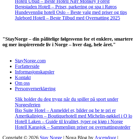
Hotell Ubud – Beste Hotell Nær Monkey Forest
Bergstaden Hotell – Priser, parkering og spa i Røros
Hundevennlig hotell Oslo – Beste valg med priser og tips
Julebord Hotell – Beste Tilbud med Overnatting 2025
"StayNorge – din pålitelige følgesvenn for et enklere, smartere
og mer inspirerende liv i Norge – hver dag, hele året."
StayNorge.com
Forfatterside
Informasjonskapsler
Kontakt
Om oss
Personvernerklæring
Slik holder du deg trygg når du spiller på sport under
Norgesferien
Bio Suite Hotel – Anmeldel er, bilder og be te pri er
Amerikalinjen – Boutiquehotell med Michelin-nøkkel i O lo
Hotell Laken – Guide til kvalitet, typer og kjøp i Norge
Hotell Karasjok – Sammenlign priser og overnattingssteder
Copyright © 2026
Stay Norge
| Nova Blog by
Ascendoor
|