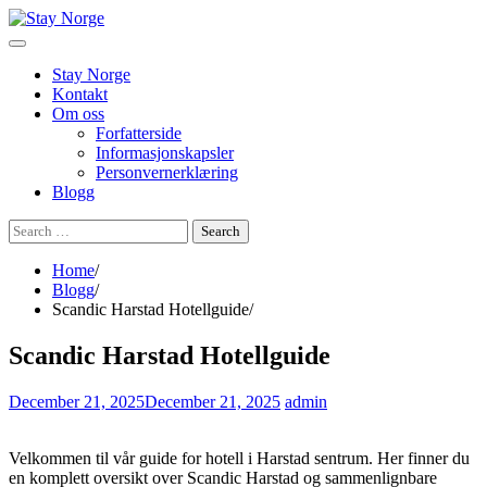
Skip
to
content
Stay Norge
Kontakt
Om oss
Forfatterside
Informasjonskapsler
Personvernerklæring
Blogg
Search
for:
Home
Blogg
Scandic Harstad Hotellguide
Scandic Harstad Hotellguide
December 21, 2025
December 21, 2025
admin
Velkommen til vår guide for hotell i Harstad sentrum. Her finner du
en komplett oversikt over Scandic Harstad og sammenlignbare