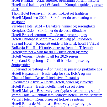
Hotel Rwanda – Aldersgrense, strømming og sann historie
Hotell med balkonger i Østlandet – Komplett guide og priser
2026
Thon Hotel Fosnavåg – Priser, frokost og fasiliteter
Hotell Mjøndalen 2026 – Slik finner du overnatting nær
stasjonen
Paradise Hotel 2024 – Deltakere, vinner og sesongfakta
Restplass Oslo – Slik finner du de beste tilbudene
Hotell Brussel sentrum – Guide med priser og tips
Hotell i Budapest Sentrum – Beste valg på Pest-siden
Straand Hotel – Komplett guide til historisk hotell i Vrådal
Bolkesjø Hotell – Historie, eiere og fremtid i Telemark
Hotellgardiner – Slik får du luksusfølelsen hjemme
Hotell Verona – Beste hotell for 2026-reisen
Superland Sarpsborg – Guide til badeland, priser og
åpningstider
Superland Sarpsborg – Åpningstider, priser og praktiske tips
Hotell Haparanda – Beste valg for spa, IKEA og mer
Chania Hotel – Beste all inclusive i Platanias
Overnatting Alvdal – Frichs Hotell, priser og kjæledyr
Hotell Kiruna – Beste hoteller med spa og priser
Hotell Malaga – Beste valg nær flyplass, sentrum og strand
Verdal Hotell – Sentralt familiedrevet hotell i Verdal sentrum
Verdal Hotell – Rom, priser og frokost i sentrum
Hotell Palma de Mallorca – Beste valg, priser og tips