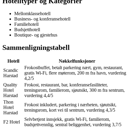
Hotelltyper og Kategorier
Mellomklassehotell
Business- og konferansehotell
Familiehotell
Budsjetthotell
Boutique- og gjestehus
Sammenligningstabell
Hotell
Nøkkelfunksjoner
Frokostbuffet, betalt parkering nært, gym, restaurant,
Scandic
gratis Wi-Fi, flere møterom, 200 m fra havn, vurdering
Harstad
4,2/5
Quality
Frokost, restaurant, bar, konferansefasiliteter,
Hotel
treningsrom, familierom, sjøutsikt, 300 m fra sentrum,
Harstad
vurdering 4,4/5
Thon
Frokost inkludert, parkering i nærheten, sjøutsikt,
Hotel
treningsrom, kort vei til sentrum, vurdering 4,3/5
Harstad
Selvbetjent innsjekk, gratis Wi-Fi, familierom,
F2 Hotel
budsjettvennlig, sentral beliggenhet, vurdering 3,7/5