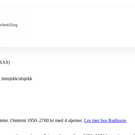
bestilling.
l SAS)
ig innsjekk/utsjekk
iteter. Omtrent 1950–2700 kr med 4 stjerner.
Les mer hos Radisson
.