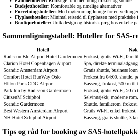
Familiehoteller:
Romslige rom med tidlig frokost og shuttle
Budsjetthoteller:
Komfortable og rimelige alternativer
Forretningshoteller:
Med møterom og lounge for en velfunger
Flyplasshoteller:
Minimal reisetid til flyplassen med praktiske fa
Boutiquehoteller:
Unik design og historisk preg hos enkelte pa
Sammenligningstabell: Hoteller for SAS-r
Hotell
Nøk
Radisson Blu Airport Hotel Gardermoen
Frokost, gratis Wi-Fi, 0 m ti
Clarion Hotel Copenhagen Airport
Spa, direkte terminaladgang,
Scandic Amsterdam Airport
Gratis shuttle, business loun
Comfort Hotel RunWay Oslo
Frokost fra 04:00, shuttle, p
Hilton Paris CDG Airport
Basseng, frokost, 500 m til 
Park Inn by Radisson Gardermoen
Frokost, gratis Wi-Fi, 50 m t
CitizenM Schiphol
Selvinnsjekk, moderne rom, 
Scandic Gardermoen
Shuttle, familierom, frokost,
Best Western Amsterdam Airport
Gratis Wi-Fi, enkel frokost, 
NH Hotel Schiphol Airport
Basseng, gratis shuttle, 3 km
Tips og råd for booking av SAS-hotellpakk