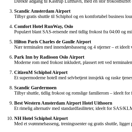
Direkte adgang til Kastrup Lufthavn, med en stor frokostbuffet
Scandic Amsterdam Airport
Tilbyr gratis shuttle til Schiphol og en komfortabel business l
Comfort Hotel RunWay, Oslo
Populært blant SAS-reisende med tidlig frokost fra 04:00 og mi
Hilton Paris Charles de Gaulle Airport
Nær terminalen med innendørsbasseng og 4 stjerner – et ideelt v
Park Inn by Radisson Oslo Airport
Moderne rom med frokost inkludert, plassert rett ved terminalen.
CitizenM Schiphol Airport
Et supermoderne hotell med selvbetjent innsjekk og raske tjenes
Scandic Gardermoen
Tilbyr shuttle, tidlig frokost og romslige familierom – ideelt fo
Best Western Amsterdam Airport Hotel Uithoorn
Et rimelig alternativ med standardfasiliteter, ideelt for SAS/K
NH Hotel Schiphol Airport
Med et svømmebasseng, treningssenter og gratis shuttle, ligger