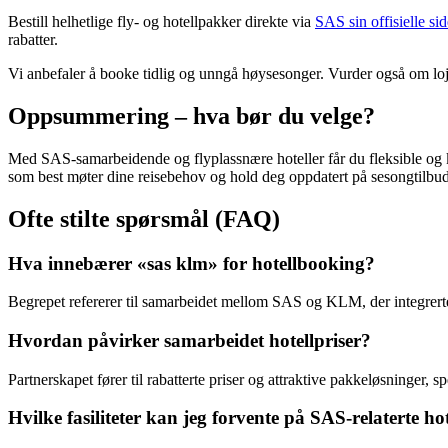
Bestill helhetlige fly- og hotellpakker direkte via
SAS sin offisielle sid
rabatter.
Vi anbefaler å booke tidlig og unngå høysesonger. Vurder også om loj
Oppsummering – hva bør du velge?
Med SAS-samarbeidende og flyplassnære hoteller får du fleksible og kom
som best møter dine reisebehov og hold deg oppdatert på sesongtilbud
Ofte stilte spørsmål (FAQ)
Hva innebærer «sas klm» for hotellbooking?
Begrepet refererer til samarbeidet mellom SAS og KLM, der integrerte 
Hvordan påvirker samarbeidet hotellpriser?
Partnerskapet fører til rabatterte priser og attraktive pakkeløsninger, 
Hvilke fasiliteter kan jeg forvente på SAS-relaterte hot