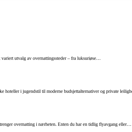
 variert utvalg av overnattingssteder – fra luksuriøse…
ke hoteller i jugendstil til moderne budsjettalternativer og private leili
renger overnatting i nærheten. Enten du har en tidlig flyavgang eller…