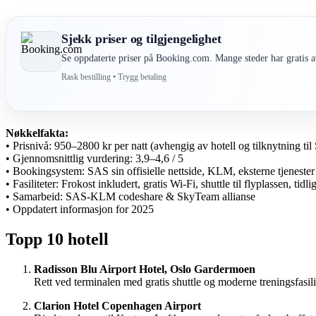
Sjekk priser og tilgjengelighet
Se oppdaterte priser på Booking.com. Mange steder har gratis av
Rask bestilling • Trygg betaling
Nøkkelfakta:
• Prisnivå: 950–2800 kr per natt (avhengig av hotell og tilknytning ti
• Gjennomsnittlig vurdering: 3,9–4,6 / 5
• Bookingsystem: SAS sin offisielle nettside, KLM, eksterne tjenester
• Fasiliteter: Frokost inkludert, gratis Wi-Fi, shuttle til flyplassen, tidl
• Samarbeid: SAS-KLM codeshare & SkyTeam allianse
• Oppdatert informasjon for 2025
Topp 10 hotell
Radisson Blu Airport Hotel, Oslo Gardermoen
Rett ved terminalen med gratis shuttle og moderne treningsfasil
Clarion Hotel Copenhagen Airport