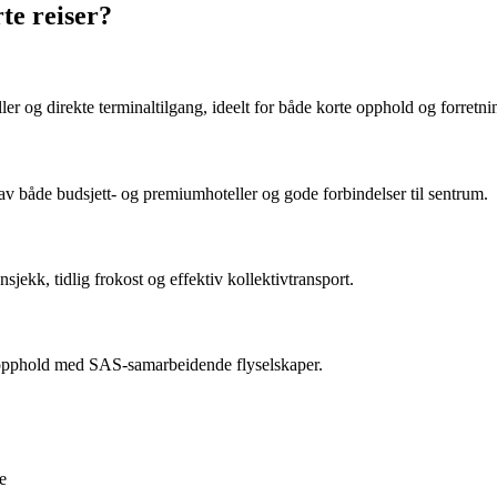
te reiser?
er og direkte terminaltilgang, ideelt for både korte opphold og forretnin
v både budsjett- og premiumhoteller og gode forbindelser til sentrum.
jekk, tidlig frokost og effektiv kollektivtransport.
rte opphold med SAS-samarbeidende flyselskaper.
se