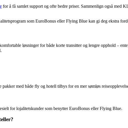
e
for å få samlet support og ofte bedre priser. Sammenlign også med KL
alitetsprogram som EuroBonus eller Flying Blue kan gi deg ekstra ford
fortable løsninger for både korte transitter og lengre opphold – enten du
.
pakker med både fly og hotell tilbys for en mer sømløs reiseopplevelse
spesielt for lojalitetskunder som benytter EuroBonus eller Flying Blue.
eller?