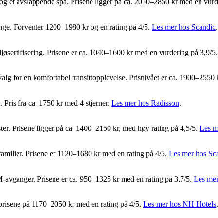
 og et avslappende spa. Prisene ligger på ca. 2050–2850 kr med en vurd
ounge. Forventer 1200–1980 kr og en rating på 4/5.
Les mer hos Scandic
.
ljøsertifisering. Prisene er ca. 1040–1600 kr med en vurdering på 3,9/5
alg for en komfortabel transittopplevelse. Prisnivået er ca. 1900–2550 
 Pris fra ca. 1750 kr med 4 stjerner.
Les mer hos Radisson
.
ter. Prisene ligger på ca. 1400–2150 kr, med høy rating på 4,5/5.
Les m
r familier. Prisene er 1120–1680 kr med en rating på 4/5.
Les mer hos Sc
LM-avganger. Prisene er ca. 950–1325 kr med en rating på 3,7/5.
Les mer
 prisene på 1170–2050 kr med en rating på 4/5.
Les mer hos NH Hotels
.