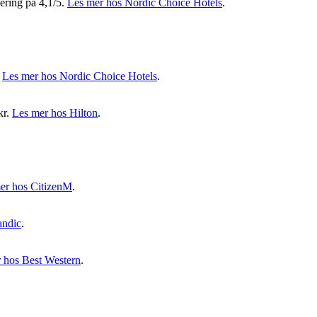
ering på 4,1/5.
Les mer hos Nordic Choice Hotels
.
.
Les mer hos Nordic Choice Hotels
.
kr.
Les mer hos Hilton
.
er hos CitizenM
.
andic
.
 hos Best Western
.