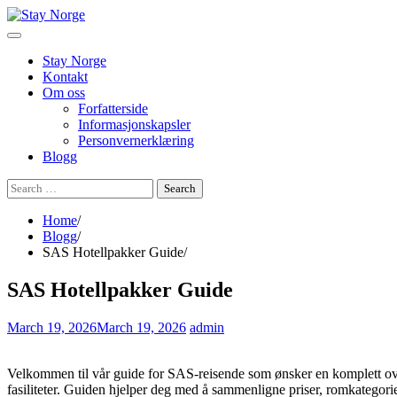
Skip
to
content
Stay Norge
Kontakt
Om oss
Forfatterside
Informasjonskapsler
Personvernerklæring
Blogg
Search
for:
Home
Blogg
SAS Hotellpakker Guide
SAS Hotellpakker Guide
March 19, 2026
March 19, 2026
admin
Velkommen til vår guide for SAS-reisende som ønsker en komplett oversi
fasiliteter. Guiden hjelper deg med å sammenligne priser, romkategorier