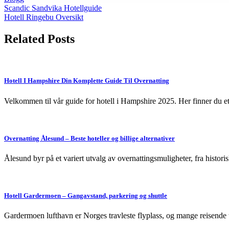
Post
Scandic Sandvika Hotellguide
Hotell Ringebu Oversikt
navigation
Related Posts
Hotell I Hampshire Din Komplette Guide Til Overnatting
Velkommen til vår guide for hotell i Hampshire 2025. Her finner du et
Overnatting Ålesund – Beste hoteller og billige alternativer
Ålesund byr på et variert utvalg av overnattingsmuligheter, fra historis
Hotell Gardermoen – Gangavstand, parkering og shuttle
Gardermoen lufthavn er Norges travleste flyplass, og mange reisende t