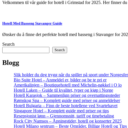
Velkommen til vår guide for hotell i Grimstad for 2025. Her finner du
Hotell Med Basseng Stavanger Guide
Ønsker du å finne det perfekte hotell med basseng i Stavanger for 2
Search
Search
Blogg
Slik holder du deg trygg når du spiller på sport under Norgesfe
Bio Suite Hotel – Anmeldel er, bilder og be te pri er
Amerikalinjen – Boutiquehotell med Michelin-nøkkel i O lo
Hotell Laken – Guide til kvalitet, typer og kjøp i Norge
Hotell Karasjok – Sammenlign priser og overnattingssteder
Rømskog Spa – Komplett guide med priser og anmeldelser
Hotell Bulgaria – Finn de beste hotellene ved Svartehavet
Singapore Hotel – Komplett guide med priser og tips
Resepsjonist lønn – Gjennomsnitt, tariff og timebetaling
Rock City Namsos – Åpningstider, hotell og konserter 2025
Hotell Milano sentrum – Beste Områder, Billige Hotell og Tips