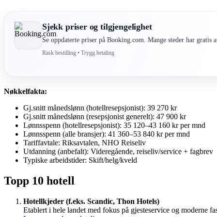
Sjekk priser og tilgjengelighet
Se oppdaterte priser på Booking.com. Mange steder har gratis av
Rask bestilling • Trygg betaling
Nøkkelfakta:
Gj.snitt månedslønn (hotellresepsjonist): 39 270 kr
Gj.snitt månedslønn (resepsjonist generelt): 47 900 kr
Lønnsspenn (hotellresepsjonist): 35 120–43 160 kr per mnd
Lønnsspenn (alle bransjer): 41 360–53 840 kr per mnd
Tariffavtale: Riksavtalen, NHO Reiseliv
Utdanning (anbefalt): Videregående, reiseliv/service + fagbrev
Typiske arbeidstider: Skift/helg/kveld
Topp 10 hotell
Hotellkjeder (f.eks. Scandic, Thon Hotels)
Etablert i hele landet med fokus på gjesteservice og moderne fas