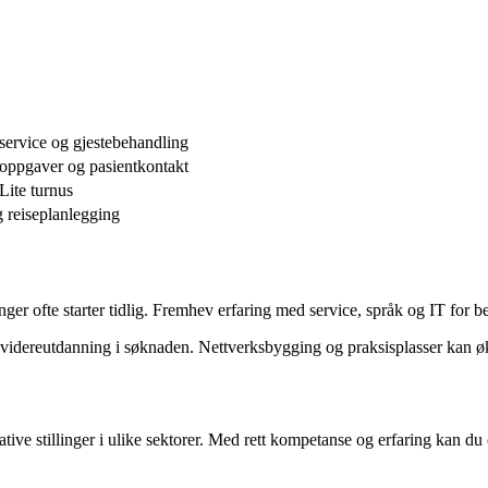
service og gjestebehandling
oppgaver og pasientkontakt
Lite turnus
 reiseplanlegging
ger ofte starter tidlig. Fremhev erfaring med service, språk og IT for b
g videreutdanning i søknaden. Nettverksbygging og praksisplasser kan øke
rative stillinger i ulike sektorer. Med rett kompetanse og erfaring kan d