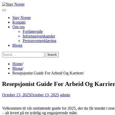
Skip
to
content
Stay Norge
Kontakt
Om oss
Forfatterside
Informasjonskapsler
Personvernerklæring
Blogg
Search
for:
Home
Blogg
Resepsjonist Guide For Arbeid Og Karriere
Resepsjonist Guide For Arbeid Og Karrie
October 13, 2025
October 13, 2025
admin
Velkommen til vår omfattende guide for 2025, der du får innsikt i rese
– alt levert på en tydelig og engasjerende måte.