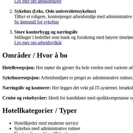
Les mer om lønnsdetaljer
Sykehus (f.eks. Oslo universitetssykehus)
Tilbyr et roligere, kontorpreget arbeidsmiljø med administrativ
Se lønnstall for sykehus
Store kontorbygg og næringsliv
Stillinger i bedrifter som bank og forsikring med høyere timel
Les mer om arbeidsvilkår
Områder / Hvor å bo
Hotellresepsjon:
Her møter du gjester fra hele verden med varierte ar
Sykehusresepsjon:
Arbeidsmiljøet er preget av administrative rutiner,
Næringsliv og kontorer:
Her legges det vekt på IT-systemer, besøksh
Cruise og reisebyråer:
Ideelt for kandidater med språkkompetanse o
Hotellkategorier / Typer
Hotellkjeder med moderne service
Sykehus med administrative rutiner