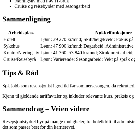
Næringsliv med høy IT-bruk
Cruise og reisebyråer med sesongarbeid
Sammenligning
Arbeidsplass
Nøkkelfunksjoner
Hotell
Lønn: 39 270 kr/mnd; Skift/helg/kveld; Fokus på 
Sykehus
Lønn: 47 900 kr/mnd; Dagarbeid; Administrative 
Kontor/Næringsliv
Lønn: 41 360–53 840 kr/mnd; Strukturert arbeid; 
Cruise/Reisebyrå
Lønn: Varierende; Sesongarbeid; Vekt på språk og
Tips & Råd
Søk jobb som resepsjonist i god tid før sommersesongen, da rekrutterin
Kjenn til gjeldende tariffavtaler og inkluder relevante kurs, praksis o
Sammendrag – Veien videre
Resepsjonistyrket byr på mange muligheter, fra hotelldrift til administ
det som passer best for din karrierevei.