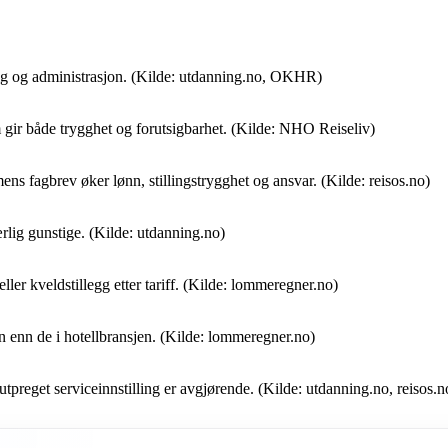
alg og administrasjon. (Kilde: utdanning.no, OKHR)
m gir både trygghet og forutsigbarhet. (Kilde: NHO Reiseliv)
ens fagbrev øker lønn, stillingstrygghet og ansvar. (Kilde: reisos.no)
lig gunstige. (Kilde: utdanning.no)
eller kveldstillegg etter tariff. (Kilde: lommeregner.no)
nn enn de i hotellbransjen. (Kilde: lommeregner.no)
tpreget serviceinnstilling er avgjørende. (Kilde: utdanning.no, reisos.n