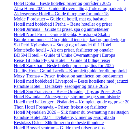
Hotel Doha – Beste hoteller, priser og områder i 2025
Abra Havn 2025 – Guide til overnatting, frokost og parkering
Aldersgrense Hotell – Guide til reglene for under 18
Molde Fjordstuer – Guide til hotell, mat og badstue
Hotell med boblebad i Praha – Beste hoteller og priser
Hotell Jūrmala – Guide til priser, spa og anmeldelser
Hotell Nord-Fron – Guide til Gålå, Vinstra og Skåbu
Bomlø kommune – Din guide til tenester, kart og opplevingar
Skt Petri København – Stengt og rebrandet til 1 Hotel
Montebello hotell – Alt om priser, fasiliteter og omtaler
BDSM Hotell – Guide til Unike Overnattinger i Europa
Reise Til Italia Fly Og Hotell – Guide til billige reiser
Hotell Zanzibar – Beste hoteller, priser og tips for 2025
Quality Hotel Grand Larvik – Komplett guide for ditt opphold
Moxy Tromsø – Priser, frokost og sannheten om omdømmet
Hotell med boblebad i Liverpool – Beste hotellene med jacuzzi
Paradise Hotel – Deltakere, sesonger og finale 2026
Hotell San Francisco – Beste Områder, Tips og Priser 2025
Hotel Rwanda – Aldersgrense, strømming og sann historie
Hotell med balkonger i Østlandet – Komplett guide og priser 2
Thon Hotel Fosnavåg – Priser, frokost og fasiliteter
Hotell Mjøndalen 2026 – Slik finner du overnatting nær stasjo
Paradise Hotel 2024 – Deltakere, vinner og sesongfakta
Restplass Oslo – Slik finner du de beste tilbudene
Hotell Brussel sentrum – Guide med priser og tips