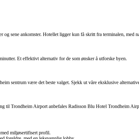
 og sene ankomster. Hotellet ligger kun få skritt fra terminalen, med nærh
inutter. Et effektivt alternativ for de som ønsker å utforske byen.
ndheim sentrum være det beste valget. Sjekk ut våre eksklusive alternati
lgang til Trondheim Airport anbefales Radisson Blu Hotel Trondheim Airp
d miljøsertifisert profil.
ed foreldre, med en lekevennlig lobby.