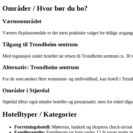
Områder / Hvor bør du bo?
Værnesområdet
Værnes flyplassområde er det mest praktiske valget for tidlige avganger
Tilgang til Trondheim sentrum
Med togstasjon under hotellet tar reisen til Trondheim sentrum ca. 30 m
Alternativ: Trondheim sentrum
For de som ønsker flere restaurant- og utelivstilbud, kan hotell i Tro
Områder i Stjørdal
Stjørdal tilbyr også mindre hoteller og pensjonater, men for enkel ti
Hotelltyper / Kategorier
Forretningshotell:
Møterom, bankett og ekspress check-in/out me
Familievennlig:
Familierom og barn under 12 år sover gratis m