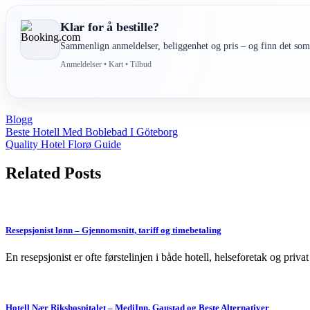
Klar for å bestille?
Sammenlign anmeldelser, beliggenhet og pris – og finn det som 
Anmeldelser • Kart • Tilbud
Blogg
Post
Beste Hotell Med Boblebad I Göteborg
Quality Hotel Florø Guide
navigation
Related Posts
Resepsjonist lønn – Gjennomsnitt, tariff og timebetaling
En resepsjonist er ofte førstelinjen i både hotell, helseforetak og pri
Hotell Nær Rikshospitalet – MediInn, Gaustad og Beste Alternativer