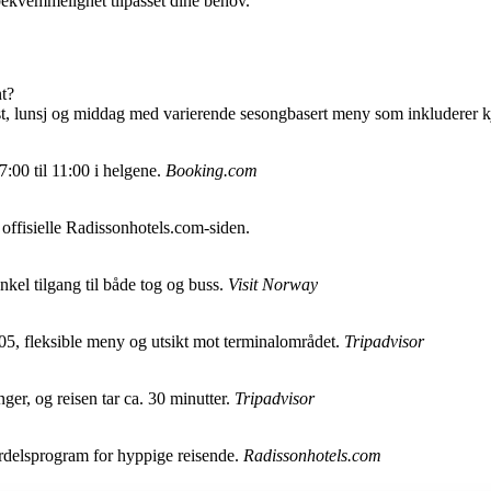
 bekvemmelighet tilpasset dine behov.
t?
ost, lunsj og middag med varierende sesongbasert meny som inkluderer kjø
7:00 til 11:00 i helgene.
Booking.com
n offisielle Radissonhotels.com-siden.
enkel tilgang til både tog og buss.
Visit Norway
 05, fleksible meny og utsikt mot terminalområdet.
Tripadvisor
er, og reisen tar ca. 30 minutter.
Tripadvisor
ordelsprogram for hyppige reisende.
Radissonhotels.com