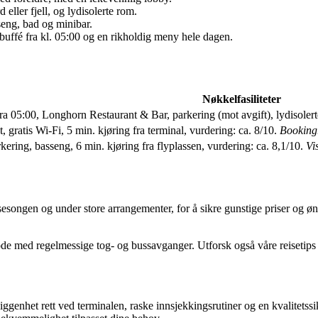
eller fjell, og lydisolerte rom.
eng, bad og minibar.
uffé fra kl. 05:00 og en rikholdig meny hele dagen.
Nøkkelfasiliteter
fra 05:00, Longhorn Restaurant & Bar, parkering (mot avgift), lydisolerte
t, gratis Wi-Fi, 5 min. kjøring fra terminal, vurdering: ca. 8/10.
Booking
rkering, basseng, 6 min. kjøring fra flyplassen, vurdering: ca. 8,1/10.
Vi
esongen og under store arrangementer, for å sikre gunstige priser og ønsk
de med regelmessige tog- og bussavganger. Utforsk også våre reisetips 
genhet rett ved terminalen, raske innsjekkingsrutiner og en kvalitetssikr