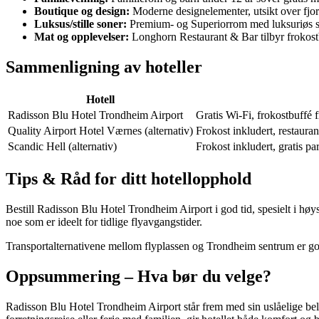
Boutique og design:
Moderne designelementer, utsikt over fjord 
Luksus/stille soner:
Premium- og Superiorrom med luksuriøs s
Mat og opplevelser:
Longhorn Restaurant & Bar tilbyr frokostb
Sammenligning av hoteller
Hotell
Radisson Blu Hotel Trondheim Airport
Gratis Wi-Fi, frokostbuffé 
Quality Airport Hotel Værnes (alternativ)
Frokost inkludert, restauran
Scandic Hell (alternativ)
Frokost inkludert, gratis pa
Tips & Råd for ditt hotellopphold
Bestill Radisson Blu Hotel Trondheim Airport i god tid, spesielt i høys
noe som er ideelt for tidlige flyavgangstider.
Transportalternativene mellom flyplassen og Trondheim sentrum er go
Oppsummering – Hva bør du velge?
Radisson Blu Hotel Trondheim Airport står frem med sin uslåelige belig