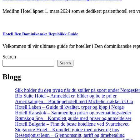
MediInn Hotel åpnet 1. mars 2024 som et dedikert pasienthotell rett ve
Hotell Den Dominikanske Republikk Guide
Velkommen til vår ultimate guide for hoteller i Den dominikanske rep
Search
Search
Blogg
Slik holder du deg trygg når du spiller på sport under Norgesfe
Bio Suite Hotel – Anmeldel er, bilder og be te pri er
Amerikalinjen – Boutiquehotell med Michelin-nøkkel i O lo
Hotell Laken – Guide til kvalitet, typer og kjøp i Norge
Hotell Karasjok – Sammenlign priser og overnattingssteder
Rømskog Spa – Komplett guide med priser og anmeldelser
Hotell Bulgaria – Finn de beste hotellene ved Svartehavet
Singapore Hotel – Komplett guide med priser og tips
Resepsjonist lønn – Gjennomsnitt, tariff og timebetaling