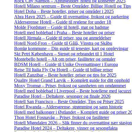
Rock City Namsos – Åpningstider, hotell og konserter 2025
Hotell Milano sentrum – Beste Områder, Billige Hotell og Tips
Hotel Doha – Beste hoteller, priser og områder i 2025
Abra Havn 2025 – Guide til overnatting, frokost og parkering
Aldersgrense Hotell – Guide til reglene for under 18
Molde Fjordstuer – Guide til hotell, mat og badstue
Hotell med boblebad i Praha – Beste hoteller og priser
Hotell Jūrmala – Guide til priser, spa og anmeldelser
Hotell Nord-Fron – Guide til Gålå, Vinstra og Skåbu
Bomlø kommune – Din guide til tenester, kart og opplevingar
Skt Petri København – Stengt og rebrandet til 1 Hotel
Montebello hotell – Alt om priser, fasiliteter og omtaler
BDSM Hotell – Guide til Unike Overnattinger i Europa
Reise Til Italia Fly Og Hotell – Guide til billige reiser
Hotell Zanzibar – Beste hoteller, priser og tips for 2025
Quality Hotel Grand Larvik – Komplett guide for ditt opphold
Moxy Tromsø – Priser, frokost og sannheten om omdømmet
Hotell med boblebad i Liverpool – Beste hotellene med jacuzzi
Paradise Hotel – Deltakere, sesonger og finale 2026
Hotell San Francisco – Beste Områder, Tips og Priser 2025
Hotel Rwanda – Aldersgrense, strømming og sann historie
Hotell med balkonger i Østlandet – Komplett guide og priser 2
Thon Hotel Fosnavåg – Priser, frokost og fasiliteter
Hotell Mjøndalen 2026 – Slik finner du overnatting nær stasjo
Paradise Hotel 2024 – Deltakere, vinner og sesongfakta