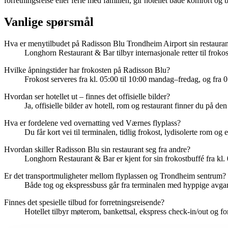
forretningsreise eller ferie med familien, gir hotellet både komfort og
Vanlige spørsmål
Hva er menytilbudet på Radisson Blu Trondheim Airport sin restauran
Longhorn Restaurant & Bar tilbyr internasjonale retter til frok
Hvilke åpningstider har frokosten på Radisson Blu?
Frokost serveres fra kl. 05:00 til 10:00 mandag–fredag, og fra 0
Hvordan ser hotellet ut – finnes det offisielle bilder?
Ja, offisielle bilder av hotell, rom og restaurant finner du på de
Hva er fordelene ved overnatting ved Værnes flyplass?
Du får kort vei til terminalen, tidlig frokost, lydisolerte rom og 
Hvordan skiller Radisson Blu sin restaurant seg fra andre?
Longhorn Restaurant & Bar er kjent for sin frokostbuffé fra kl.
Er det transportmuligheter mellom flyplassen og Trondheim sentrum?
Både tog og ekspressbuss går fra terminalen med hyppige avgang
Finnes det spesielle tilbud for forretningsreisende?
Hotellet tilbyr møterom, bankettsal, ekspress check-in/out og f