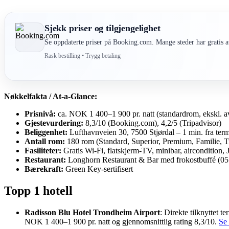
Sjekk priser og tilgjengelighet
Se oppdaterte priser på Booking.com. Mange steder har gratis av
Rask bestilling • Trygg betaling
Nøkkelfakta / At-a-Glance:
Prisnivå:
ca. NOK 1 400–1 900 pr. natt (standardrom, ekskl. av
Gjestevurdering:
8,3/10 (Booking.com), 4,2/5 (Tripadvisor)
Beliggenhet:
Lufthavnveien 30, 7500 Stjørdal – 1 min. fra ter
Antall rom:
180 rom (Standard, Superior, Premium, Familie, T
Fasiliteter:
Gratis Wi-Fi, flatskjerm-TV, minibar, aircondition,
Restaurant:
Longhorn Restaurant & Bar med frokostbuffé (05:
Bærekraft:
Green Key-sertifisert
Topp 1 hotell
Radisson Blu Hotel Trondheim Airport
: Direkte tilknyttet 
NOK 1 400–1 900 pr. natt og gjennomsnittlig rating 8,3/10.
Se 