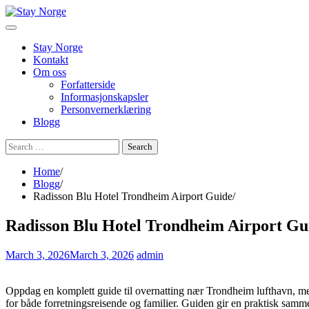
Skip
to
content
Stay Norge
Kontakt
Om oss
Forfatterside
Informasjonskapsler
Personvernerklæring
Blogg
Search
for:
Home
Blogg
Radisson Blu Hotel Trondheim Airport Guide
Radisson Blu Hotel Trondheim Airport Gu
March 3, 2026
March 3, 2026
admin
Oppdag en komplett guide til overnatting nær Trondheim lufthavn, med 
for både forretningsreisende og familier. Guiden gir en praktisk sammen