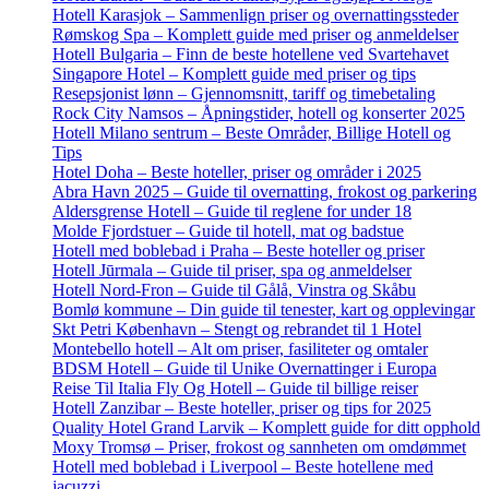
Hotell Karasjok – Sammenlign priser og overnattingssteder
Rømskog Spa – Komplett guide med priser og anmeldelser
Hotell Bulgaria – Finn de beste hotellene ved Svartehavet
Singapore Hotel – Komplett guide med priser og tips
Resepsjonist lønn – Gjennomsnitt, tariff og timebetaling
Rock City Namsos – Åpningstider, hotell og konserter 2025
Hotell Milano sentrum – Beste Områder, Billige Hotell og
Tips
Hotel Doha – Beste hoteller, priser og områder i 2025
Abra Havn 2025 – Guide til overnatting, frokost og parkering
Aldersgrense Hotell – Guide til reglene for under 18
Molde Fjordstuer – Guide til hotell, mat og badstue
Hotell med boblebad i Praha – Beste hoteller og priser
Hotell Jūrmala – Guide til priser, spa og anmeldelser
Hotell Nord-Fron – Guide til Gålå, Vinstra og Skåbu
Bomlø kommune – Din guide til tenester, kart og opplevingar
Skt Petri København – Stengt og rebrandet til 1 Hotel
Montebello hotell – Alt om priser, fasiliteter og omtaler
BDSM Hotell – Guide til Unike Overnattinger i Europa
Reise Til Italia Fly Og Hotell – Guide til billige reiser
Hotell Zanzibar – Beste hoteller, priser og tips for 2025
Quality Hotel Grand Larvik – Komplett guide for ditt opphold
Moxy Tromsø – Priser, frokost og sannheten om omdømmet
Hotell med boblebad i Liverpool – Beste hotellene med
jacuzzi