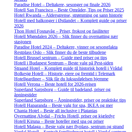
Paradise Hotel – Deltakere, sesonger og finale 2026
Hotell San Francisco – Beste Områder, Tips og Priser 2025
Hotel Rwanda – Aldersgrense, strømming og sann historie
Hotell med balkonger i Østlandet – Komplett guide og priser
2026
Thon Hotel Fosnavåg – Priser, frokost og fasiliteter
Hotell Mjøndalen 2026 – Slik finner du overnatting nær
stasjonen
Paradise Hotel 2024 – Deltakere, vinner og sesongfakta
Restplass Oslo – Slik finner du de beste tilbudene
Hotell Brussel sentrum – Guide med priser og tips
Hotell i Budapest Sentrum – Beste valg på Pest-siden
Straand Hotel – Komplett guide til historisk hotell i Vrådal
Bolkesjø Hotell – Historie, eiere og fremtid i Telemark
Hotellgardiner – Slik får du luksusfølelsen hjemme
Hotell Verona – Beste hotell for 2026-reisen
Superland Sarpsborg – Guide til badeland, priser og
åpningstider
Superland Sarpsborg – Åpningstider, priser og praktiske tips
Hotell Haparanda – Beste valg for spa, IKEA og mer
Chania Hotel – Beste all inclusive i Platanias
Overnatting Alvdal – Frichs Hotell, priser og kjæledyr
Hotell Kiruna – Beste hoteller med spa og priser
Hotell Malaga – Beste valg nær flyplass, sentrum og strand
Verdal Hotell – Sentralt familiedrevet hotell i Verdal sentrum