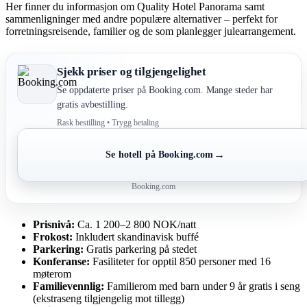
Her finner du informasjon om Quality Hotel Panorama samt
sammenligninger med andre populære alternativer – perfekt for
forretningsreisende, familier og de som planlegger julearrangement.
Sjekk priser og tilgjengelighet
Se oppdaterte priser på Booking.com. Mange steder har
gratis avbestilling.
Rask bestilling • Trygg betaling
→
Se hotell på Booking.com
Booking.com
Prisnivå:
Ca. 1 200–2 800 NOK/natt
Frokost:
Inkludert skandinavisk buffé
Parkering:
Gratis parkering på stedet
Konferanse:
Fasiliteter for opptil 850 personer med 16
møterom
Familievennlig:
Familierom med barn under 9 år gratis i seng
(ekstraseng tilgjengelig mot tillegg)