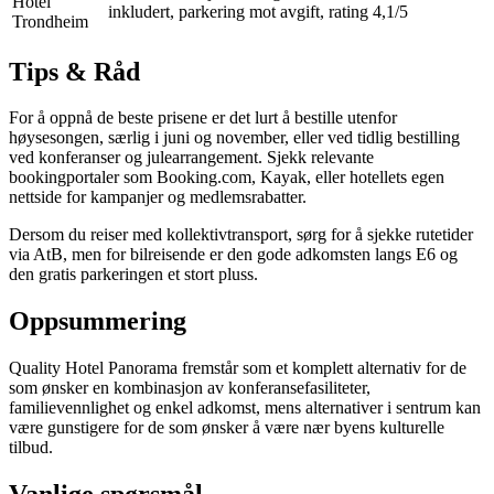
Hotel
inkludert, parkering mot avgift, rating 4,1/5
Trondheim
Tips & Råd
For å oppnå de beste prisene er det lurt å bestille utenfor
høysesongen, særlig i juni og november, eller ved tidlig bestilling
ved konferanser og julearrangement. Sjekk relevante
bookingportaler som Booking.com, Kayak, eller hotellets egen
nettside for kampanjer og medlemsrabatter.
Dersom du reiser med kollektivtransport, sørg for å sjekke rutetider
via AtB, men for bilreisende er den gode adkomsten langs E6 og
den gratis parkeringen et stort pluss.
Oppsummering
Quality Hotel Panorama fremstår som et komplett alternativ for de
som ønsker en kombinasjon av konferansefasiliteter,
familievennlighet og enkel adkomst, mens alternativer i sentrum kan
være gunstigere for de som ønsker å være nær byens kulturelle
tilbud.