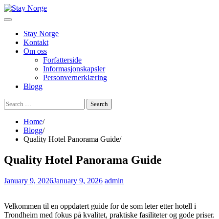
Skip
to
content
Stay Norge
Kontakt
Om oss
Forfatterside
Informasjonskapsler
Personvernerklæring
Blogg
Search
for:
Home
Blogg
Quality Hotel Panorama Guide
Quality Hotel Panorama Guide
January 9, 2026
January 9, 2026
admin
Velkommen til en oppdatert guide for de som leter etter hotell i
Trondheim med fokus på kvalitet, praktiske fasiliteter og gode priser.