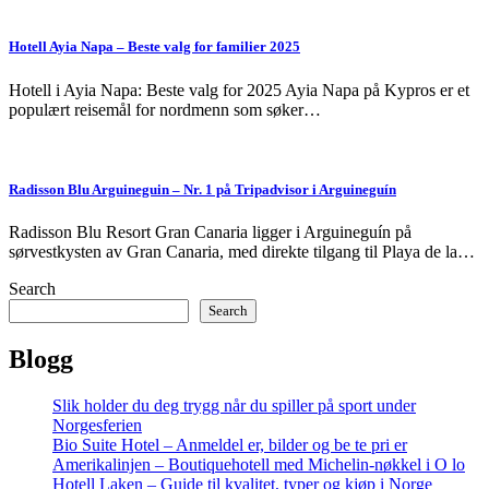
Hotell Ayia Napa – Beste valg for familier 2025
Hotell i Ayia Napa: Beste valg for 2025 Ayia Napa på Kypros er et
populært reisemål for nordmenn som søker…
Radisson Blu Arguineguin – Nr. 1 på Tripadvisor i Arguineguín
Radisson Blu Resort Gran Canaria ligger i Arguineguín på
sørvestkysten av Gran Canaria, med direkte tilgang til Playa de la…
Search
Search
Blogg
Slik holder du deg trygg når du spiller på sport under
Norgesferien
Bio Suite Hotel – Anmeldel er, bilder og be te pri er
Amerikalinjen – Boutiquehotell med Michelin-nøkkel i O lo
Hotell Laken – Guide til kvalitet, typer og kjøp i Norge