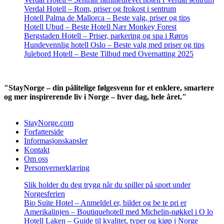
Verdal Hotell – Rom, priser og frokost i sentrum
Hotell Palma de Mallorca – Beste valg, priser og tips
Hotell Ubud – Beste Hotell Nær Monkey Forest
Bergstaden Hotell – Priser, parkering og spa i Røros
Hundevennlig hotell Oslo – Beste valg med priser og tips
Julebord Hotell – Beste Tilbud med Overnatting 2025
"StayNorge – din pålitelige følgesvenn for et enklere, smartere
og mer inspirerende liv i Norge – hver dag, hele året."
StayNorge.com
Forfatterside
Informasjonskapsler
Kontakt
Om oss
Personvernerklæring
Slik holder du deg trygg når du spiller på sport under
Norgesferien
Bio Suite Hotel – Anmeldel er, bilder og be te pri er
Amerikalinjen – Boutiquehotell med Michelin-nøkkel i O lo
Hotell Laken – Guide til kvalitet, typer og kjøp i Norge