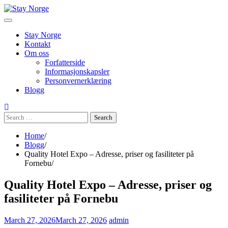
Skip
to
content
Stay Norge
Kontakt
Om oss
Forfatterside
Informasjonskapsler
Personvernerklæring
Blogg
Search
for:
Home
Blogg
Quality Hotel Expo – Adresse, priser og fasiliteter på
Fornebu
Quality Hotel Expo – Adresse, priser og
fasiliteter på Fornebu
March 27, 2026
March 27, 2026
admin