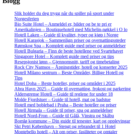
Blogg
Slik holder du deg trygg når du spiller på sport under
Norgesferien
Bio Suite Hotel – Anmeldel er, bilder og be te pri er
Amerikalinjen – Boutiquehotell med Michelin-nøkkel i O lo
Hotell Laken – Guide til kvalitet, typer og kjøp i Norge
Hotell Karasjok – Sammenlign priser og overnattingssteder
Rømskog Spa – Komplett guide med priser og anmeldelser
Hotell Bulgaria – Finn de beste hotellene ved Svartehavet
Singapore Hotel – Komplett guide med priser og tips
Resepsjonist lønn – Gjennomsnitt, tariff og timebetaling
Rock City Namsos – Åpningstider, hotell og konserter 2025
Hotell Milano sentrum – Beste Områder, Billige Hotell og
Tips
Hotel Doha – Beste hoteller, priser og områder i 2025
Abra Havn 2025 – Guide til overnatting, frokost og parkering
Aldersgrense Hotell – Guide til reglene for under 18
Molde Fjordstuer – Guide til hotell, mat og badstue
Hotell med boblebad i Praha – Beste hoteller og priser
Hotell Jūrmala – Guide til priser, spa og anmeldelser
Hotell Nord-Fron – Guide til Gålå, Vinstra og Skåbu
Bomlø kommune – Din guide til tenester, kart og opplevingar
Skt Petri København – Stengt og rebrandet til 1 Hotel
Montebello hotell – Alt om priser, fasiliteter og omtaler