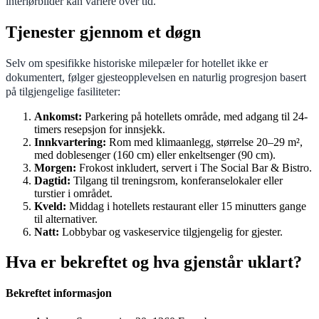
interiørbilder kan variere over tid.
Tjenester gjennom et døgn
Selv om spesifikke historiske milepæler for hotellet ikke er
dokumentert, følger gjesteopplevelsen en naturlig progresjon basert
på tilgjengelige fasiliteter:
Ankomst:
Parkering på hotellets område, med adgang til 24-
timers resepsjon for innsjekk.
Innkvartering:
Rom med klimaanlegg, størrelse 20–29 m²,
med doblesenger (160 cm) eller enkeltsenger (90 cm).
Morgen:
Frokost inkludert, servert i The Social Bar & Bistro.
Dagtid:
Tilgang til treningsrom, konferanselokaler eller
turstier i området.
Kveld:
Middag i hotellets restaurant eller 15 minutters gange
til alternativer.
Natt:
Lobbybar og vaskeservice tilgjengelig for gjester.
Hva er bekreftet og hva gjenstår uklart?
Bekreftet informasjon