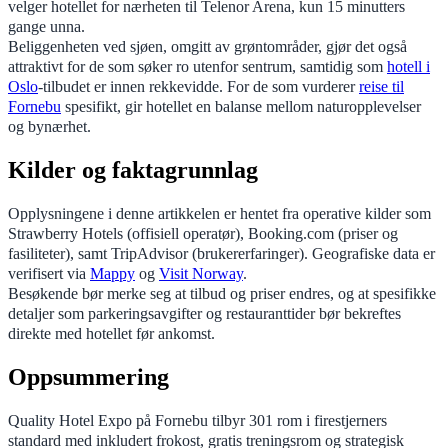
velger hotellet for nærheten til Telenor Arena, kun 15 minutters
gange unna.
Beliggenheten ved sjøen, omgitt av grøntområder, gjør det også
attraktivt for de som søker ro utenfor sentrum, samtidig som
hotell i
Oslo
-tilbudet er innen rekkevidde. For de som vurderer
reise til
Fornebu
spesifikt, gir hotellet en balanse mellom naturopplevelser
og bynærhet.
Kilder og faktagrunnlag
Opplysningene i denne artikkelen er hentet fra operative kilder som
Strawberry Hotels (offisiell operatør), Booking.com (priser og
fasiliteter), samt TripAdvisor (brukererfaringer). Geografiske data er
verifisert via
Mappy
og
Visit Norway
.
Besøkende bør merke seg at tilbud og priser endres, og at spesifikke
detaljer som parkeringsavgifter og restauranttider bør bekreftes
direkte med hotellet før ankomst.
Oppsummering
Quality Hotel Expo på Fornebu tilbyr 301 rom i firestjerners
standard med inkludert frokost, gratis treningsrom og strategisk