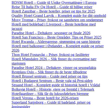
BDSM Hotell – Guide til Unike Overnattinger i Europa
Reise Til Italia Fly Og Hotell – Guide til billige reiser
Hotell Zanzibar – Beste hoteller, priser og tips for 2025
Quality Hotel Grand Larvik – Komplett guide for ditt opphold
Moxy Tromsø – Priser, frokost og sannheten om omdømmet
Hotell med boblebad i Liverpool – Beste hotellene med
jacuzzi
Paradise Hotel – Deltakere, sesonger og finale 2026
Hotell San Francisco – Beste Områder, Tips og Priser 2025
Hotel Rwanda – Aldersgrense, strømming og sann historie
Hotell med balkonger i Østlandet – Komplett guide og priser
2026
Thon Hotel Fosnavåg – Priser, frokost og fasiliteter
Hotell Mjøndalen 2026 – Slik finner du overnatting nær
stasjonen
Paradise Hotel 2024 – Deltakere, vinner og sesongfakta
Restplass Oslo – Slik finner du de beste tilbudene
Hotell Brussel sentrum – Guide med priser og tips
Hotell i Budapest Sentrum – Beste valg på Pest-siden
Straand Hotel – Komplett guide til historisk hotell i Vrådal
Bolkesjø Hotell – Historie, eiere og fremtid i Telemark
Hotellgardiner – Slik får du luksusfølelsen hjemme
Hotell Verona – Beste hotell for 2026-reisen
Superland Sarpsborg – Guide til badeland, priser og
åpningstider