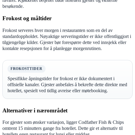
råvarer. Kjøkkenet betjener både hotellets gjester og eksterne
besøkende.
Frokost og måltider
Frokost serveres hver morgen i restauranten som en del av
standardoppholdet. Nøyaktige serveringstider er ikke offentliggjort i
tilgjengelige kilder. Gjester bør forespørre dette ved innsjekk eller
kontakte resepsjonen for å planlegge morgenrutinen.
FROKOSTTIDER
Spesifikke åpningstider for frokost er ikke dokumentert i
offisielle kanaler. Gjester anbefales å bekrefte dette direkte med
hotellet, spesielt ved tidlig avreise eller møtebooking.
Alternativer i nærområdet
For gjester som ønsker variasjon, ligger Codfather Fish & Chips
omtrent 15 minutters gange fra hotellet. Dette gir et alternativ til
hotellets egen restaurant for lunsj eller middag.