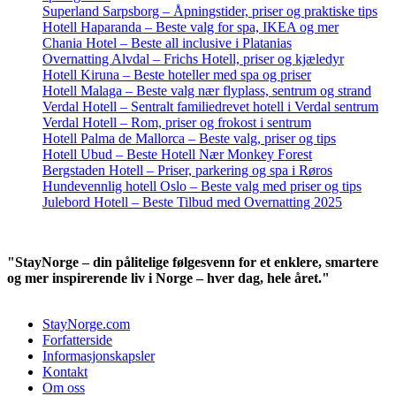
Superland Sarpsborg – Åpningstider, priser og praktiske tips
Hotell Haparanda – Beste valg for spa, IKEA og mer
Chania Hotel – Beste all inclusive i Platanias
Overnatting Alvdal – Frichs Hotell, priser og kjæledyr
Hotell Kiruna – Beste hoteller med spa og priser
Hotell Malaga – Beste valg nær flyplass, sentrum og strand
Verdal Hotell – Sentralt familiedrevet hotell i Verdal sentrum
Verdal Hotell – Rom, priser og frokost i sentrum
Hotell Palma de Mallorca – Beste valg, priser og tips
Hotell Ubud – Beste Hotell Nær Monkey Forest
Bergstaden Hotell – Priser, parkering og spa i Røros
Hundevennlig hotell Oslo – Beste valg med priser og tips
Julebord Hotell – Beste Tilbud med Overnatting 2025
"StayNorge – din pålitelige følgesvenn for et enklere, smartere
og mer inspirerende liv i Norge – hver dag, hele året."
StayNorge.com
Forfatterside
Informasjonskapsler
Kontakt
Om oss