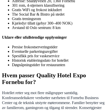
Adresse: Snarøyveien 20, 1360 Fornebu
301 rom, 4-stjerners klassifisering
Gratis WiFi og frokost inkludert
The Social Bar & Bistro på stedet
Gratis treningsrom
Kjæledyr tillatt (gebyr 300–400 NOK)
Avstand til Oslo sentrum: 8 km
Uklare eller ufullstendige opplysninger
Presise frokostserveringstider
Eventuelle parkeringsavgifter
Spesifikk pris for vaskeservice
Historisk etableringsdato for hotellet
Døgnåpningstider for restauranten
Hvem passer Quality Hotel Expo
Fornebu for?
Hotellet retter seg mot flere målgrupper samtidig.
Konferansedeltakere verdsetter nærheten til Fornebu Business
Center og de teknisk utstyrte møterommene. Familier benytter seg
av familierom, gamingrom og tilgang til strender. Konsertgjester