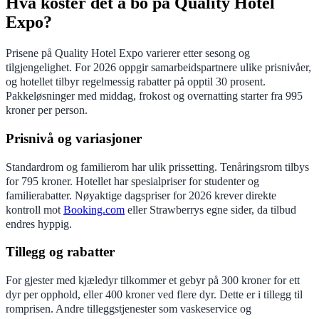
Hva koster det å bo på Quality Hotel
Expo?
Prisene på Quality Hotel Expo varierer etter sesong og
tilgjengelighet. For 2026 oppgir samarbeidspartnere ulike prisnivåer,
og hotellet tilbyr regelmessig rabatter på opptil 30 prosent.
Pakkeløsninger med middag, frokost og overnatting starter fra 995
kroner per person.
Prisnivå og variasjoner
Standardrom og familierom har ulik prissetting. Tenåringsrom tilbys
for 795 kroner. Hotellet har spesialpriser for studenter og
familierabatter. Nøyaktige dagspriser for 2026 krever direkte
kontroll mot
Booking.com
eller Strawberrys egne sider, da tilbud
endres hyppig.
Tillegg og rabatter
For gjester med kjæledyr tilkommer et gebyr på 300 kroner for ett
dyr per opphold, eller 400 kroner ved flere dyr. Dette er i tillegg til
romprisen. Andre tilleggstjenester som vaskeservice og