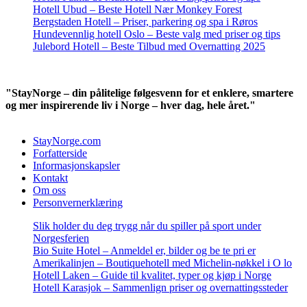
Hotell Ubud – Beste Hotell Nær Monkey Forest
Bergstaden Hotell – Priser, parkering og spa i Røros
Hundevennlig hotell Oslo – Beste valg med priser og tips
Julebord Hotell – Beste Tilbud med Overnatting 2025
"StayNorge – din pålitelige følgesvenn for et enklere, smartere
og mer inspirerende liv i Norge – hver dag, hele året."
StayNorge.com
Forfatterside
Informasjonskapsler
Kontakt
Om oss
Personvernerklæring
Slik holder du deg trygg når du spiller på sport under
Norgesferien
Bio Suite Hotel – Anmeldel er, bilder og be te pri er
Amerikalinjen – Boutiquehotell med Michelin-nøkkel i O lo
Hotell Laken – Guide til kvalitet, typer og kjøp i Norge
Hotell Karasjok – Sammenlign priser og overnattingssteder