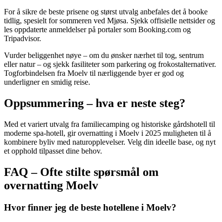
For å sikre de beste prisene og størst utvalg anbefales det å booke
tidlig, spesielt for sommeren ved Mjøsa. Sjekk offisielle nettsider og
les oppdaterte anmeldelser på portaler som Booking.com og
Tripadvisor.
Vurder beliggenhet nøye – om du ønsker nærhet til tog, sentrum
eller natur – og sjekk fasiliteter som parkering og frokostalternativer.
Togforbindelsen fra Moelv til nærliggende byer er god og
underligner en smidig reise.
Oppsummering – hva er neste steg?
Med et variert utvalg fra familiecamping og historiske gårdshotell til
moderne spa-hotell, gir overnatting i Moelv i 2025 muligheten til å
kombinere byliv med naturopplevelser. Velg din ideelle base, og nyt
et opphold tilpasset dine behov.
FAQ – Ofte stilte spørsmål om
overnatting Moelv
Hvor finner jeg de beste hotellene i Moelv?