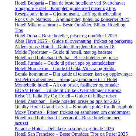
Hotell Bulgaria – Finn de beste hotellene ved Svartehavet
Singapore Hotel – Komplett guide med priser og tips
Resepsjonist lønn – Gjennomsnitt, tariff og timebetaling
Rock City Namsos – Åpningstider, hotell og konserter 2025
Hotell Milano sentrum – Beste Områder, Billige Hotell og
Tips
Hotel Doha – Beste hoteller, priser og områder i 2025
Abra Havn 2025 – Guide til overnatting, frokost og parkering
Aldersgrense Hotell – Guide til reglene for under 18
Molde Fjordstuer – Guide til hotell, mat og badstue
Hotell med boblebad i Praha – Beste hoteller og priser
Hotell Jūrmala – Guide til priser, spa og anmeldelser
Hotell Nord-Fron – Guide til Gålå, Vinstra og Skåbu
Bomlø kommune – Din guide til tenester, kart og opplevingar
Skt Petri København – Stengt og rebrandet til 1 Hotel
Montebello hotell – Alt om priser, fasiliteter og omtaler
BDSM Hotell – Guide til Unike Overnattinger i Europa
Reise Til Italia Fly Og Hotell – Guide til billige reiser
Hotell Zanzibar – Beste hoteller, priser og tips for 2025
Quality Hotel Grand Larvik – Komplett guide for ditt opphold
Moxy Tromsø – Priser, frokost og sannheten om omdømmet
Hotell med boblebad i Liverpool – Beste hotellene med
jacuzzi
Paradise Hotel – Deltakere, sesonger og finale 2026
Hotell San Francisco – Beste Områder, Tips og Priser 2025