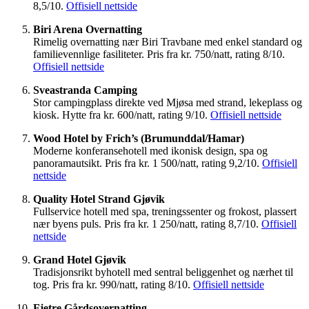
8,5/10.
Offisiell nettside
Biri Arena Overnatting
Rimelig overnatting nær Biri Travbane med enkel standard og
familievennlige fasiliteter. Pris fra kr. 750/natt, rating 8/10.
Offisiell nettside
Sveastranda Camping
Stor campingplass direkte ved Mjøsa med strand, lekeplass og
kiosk. Hytte fra kr. 600/natt, rating 9/10.
Offisiell nettside
Wood Hotel by Frich’s (Brumunddal/Hamar)
Moderne konferansehotell med ikonisk design, spa og
panoramautsikt. Pris fra kr. 1 500/natt, rating 9,2/10.
Offisiell
nettside
Quality Hotel Strand Gjøvik
Fullservice hotell med spa, treningssenter og frokost, plassert
nær byens puls. Pris fra kr. 1 250/natt, rating 8,7/10.
Offisiell
nettside
Grand Hotel Gjøvik
Tradisjonsrikt byhotell med sentral beliggenhet og nærhet til
tog. Pris fra kr. 990/natt, rating 8/10.
Offisiell nettside
Fjetre Gårdsovernatting