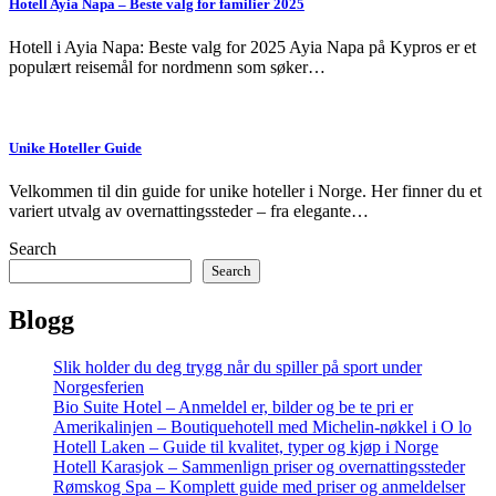
Hotell Ayia Napa – Beste valg for familier 2025
Hotell i Ayia Napa: Beste valg for 2025 Ayia Napa på Kypros er et
populært reisemål for nordmenn som søker…
Unike Hoteller Guide
Velkommen til din guide for unike hoteller i Norge. Her finner du et
variert utvalg av overnattingssteder – fra elegante…
Search
Search
Blogg
Slik holder du deg trygg når du spiller på sport under
Norgesferien
Bio Suite Hotel – Anmeldel er, bilder og be te pri er
Amerikalinjen – Boutiquehotell med Michelin-nøkkel i O lo
Hotell Laken – Guide til kvalitet, typer og kjøp i Norge
Hotell Karasjok – Sammenlign priser og overnattingssteder
Rømskog Spa – Komplett guide med priser og anmeldelser