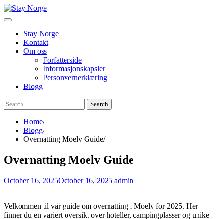
Skip
to
content
Stay Norge
Kontakt
Om oss
Forfatterside
Informasjonskapsler
Personvernerklæring
Blogg
Search
for:
Home
Blogg
Overnatting Moelv Guide
Overnatting Moelv Guide
October 16, 2025
October 16, 2025
admin
Velkommen til vår guide om overnatting i Moelv for 2025. Her
finner du en variert oversikt over hoteller, campingplasser og unike