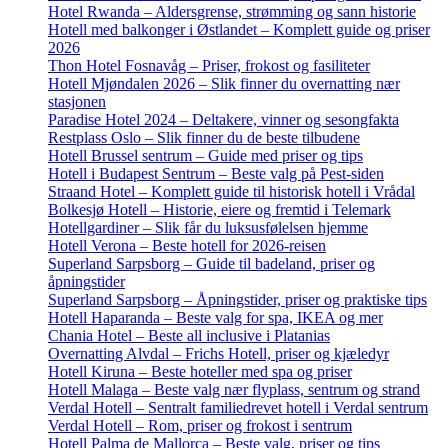
Hotel Rwanda – Aldersgrense, strømming og sann historie
Hotell med balkonger i Østlandet – Komplett guide og priser
2026
Thon Hotel Fosnavåg – Priser, frokost og fasiliteter
Hotell Mjøndalen 2026 – Slik finner du overnatting nær
stasjonen
Paradise Hotel 2024 – Deltakere, vinner og sesongfakta
Restplass Oslo – Slik finner du de beste tilbudene
Hotell Brussel sentrum – Guide med priser og tips
Hotell i Budapest Sentrum – Beste valg på Pest-siden
Straand Hotel – Komplett guide til historisk hotell i Vrådal
Bolkesjø Hotell – Historie, eiere og fremtid i Telemark
Hotellgardiner – Slik får du luksusfølelsen hjemme
Hotell Verona – Beste hotell for 2026-reisen
Superland Sarpsborg – Guide til badeland, priser og
åpningstider
Superland Sarpsborg – Åpningstider, priser og praktiske tips
Hotell Haparanda – Beste valg for spa, IKEA og mer
Chania Hotel – Beste all inclusive i Platanias
Overnatting Alvdal – Frichs Hotell, priser og kjæledyr
Hotell Kiruna – Beste hoteller med spa og priser
Hotell Malaga – Beste valg nær flyplass, sentrum og strand
Verdal Hotell – Sentralt familiedrevet hotell i Verdal sentrum
Verdal Hotell – Rom, priser og frokost i sentrum
Hotell Palma de Mallorca – Beste valg, priser og tips