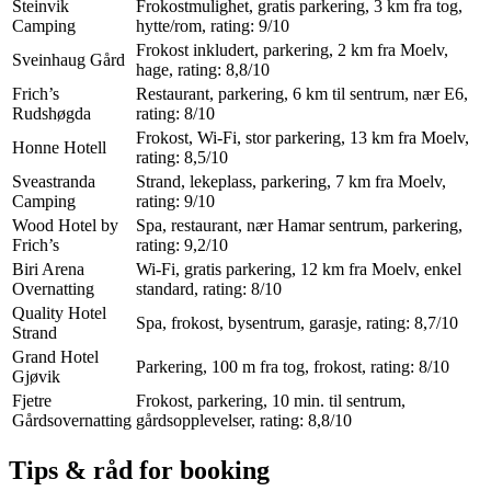
Steinvik
Frokostmulighet, gratis parkering, 3 km fra tog,
Camping
hytte/rom, rating: 9/10
Frokost inkludert, parkering, 2 km fra Moelv,
Sveinhaug Gård
hage, rating: 8,8/10
Frich’s
Restaurant, parkering, 6 km til sentrum, nær E6,
Rudshøgda
rating: 8/10
Frokost, Wi-Fi, stor parkering, 13 km fra Moelv,
Honne Hotell
rating: 8,5/10
Sveastranda
Strand, lekeplass, parkering, 7 km fra Moelv,
Camping
rating: 9/10
Wood Hotel by
Spa, restaurant, nær Hamar sentrum, parkering,
Frich’s
rating: 9,2/10
Biri Arena
Wi‑Fi, gratis parkering, 12 km fra Moelv, enkel
Overnatting
standard, rating: 8/10
Quality Hotel
Spa, frokost, bysentrum, garasje, rating: 8,7/10
Strand
Grand Hotel
Parkering, 100 m fra tog, frokost, rating: 8/10
Gjøvik
Fjetre
Frokost, parkering, 10 min. til sentrum,
Gårdsovernatting
gårdsopplevelser, rating: 8,8/10
Tips & råd for booking