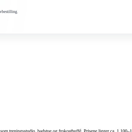
bestilling.
r som treningsstudio, badstue og frokostbuffé. Prisene ligger ca. 1 10