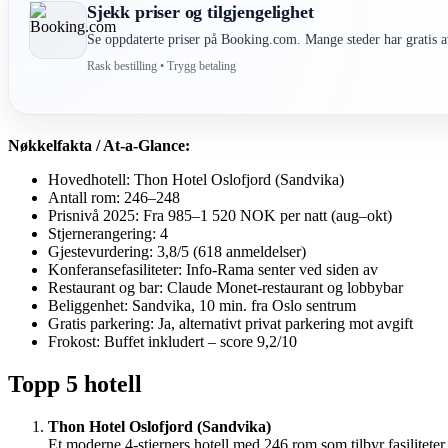
Sjekk priser og tilgjengelighet
Se oppdaterte priser på Booking.com. Mange steder har gratis av
Rask bestilling • Trygg betaling
Nøkkelfakta / At-a-Glance:
Hovedhotell: Thon Hotel Oslofjord (Sandvika)
Antall rom: 246–248
Prisnivå 2025: Fra 985–1 520 NOK per natt (aug–okt)
Stjernerangering: 4
Gjestevurdering: 3,8/5 (618 anmeldelser)
Konferansefasiliteter: Info-Rama senter ved siden av
Restaurant og bar: Claude Monet-restaurant og lobbybar
Beliggenhet: Sandvika, 10 min. fra Oslo sentrum
Gratis parkering: Ja, alternativt privat parkering mot avgift
Frokost: Buffet inkludert – score 9,2/10
Topp 5 hotell
Thon Hotel Oslofjord (Sandvika)
Et moderne 4-stjerners hotell med 246 rom som tilbyr fasilitete