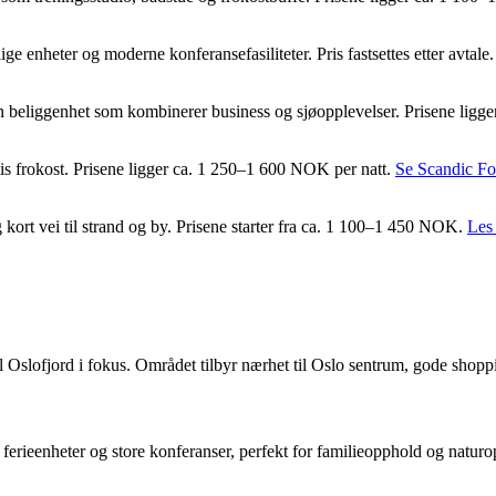
ge enheter og moderne konferansefasiliteter. Pris fastsettes etter avtale
en beliggenhet som kombinerer business og sjøopplevelser. Prisene lig
tis frokost. Prisene ligger ca. 1 250–1 600 NOK per natt.
Se Scandic F
 kort vei til strand og by. Prisene starter fra ca. 1 100–1 450 NOK.
Les
 Oslofjord i fokus. Området tilbyr nærhet til Oslo sentrum, gode shoppi
erieenheter og store konferanser, perfekt for familieopphold og naturo