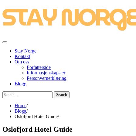
Skip
to
content
Stay Norge
Kontakt
Om oss
Forfatterside
Informasjonskapsler
Personvernerklæring
Blogg
Search
for:
Home
Blogg
Oslofjord Hotel Guide
Oslofjord Hotel Guide