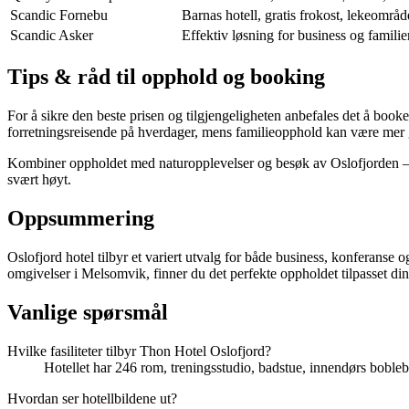
Scandic Fornebu
Barnas hotell, gratis frokost, lekeområder
Scandic Asker
Effektiv løsning for business og familie
Tips & råd til opphold og booking
For å sikre den beste prisen og tilgjengeligheten anbefales det å book
forretningsreisende på hverdager, mens familieopphold kan være mer 
Kombiner oppholdet med naturopplevelser og besøk av Oslofjorden – med
svært høyt.
Oppsummering
Oslofjord hotel tilbyr et variert utvalg for både business, konferanse o
omgivelser i Melsomvik, finner du det perfekte oppholdet tilpasset di
Vanlige spørsmål
Hvilke fasiliteter tilbyr Thon Hotel Oslofjord?
Hotellet har 246 rom, treningsstudio, badstue, innendørs bobleba
Hvordan ser hotellbildene ut?