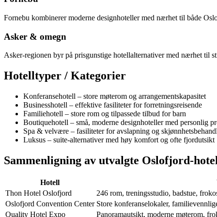
Fornebu kombinerer moderne designhoteller med nærhet til både Oslo s
Asker & omegn
Asker-regionen byr på prisgunstige hotellalternativer med nærhet til str
Hotelltyper / Kategorier
Konferansehotell – store møterom og arrangementskapasitet
Businesshotell – effektive fasiliteter for forretningsreisende
Familiehotell – store rom og tilpassede tilbud for barn
Boutiquehotell – små, moderne designhoteller med personlig p
Spa & velvære – fasiliteter for avslapning og skjønnhetsbehand
Luksus – suite-alternativer med høy komfort og ofte fjordutsikt
Sammenligning av utvalgte Oslofjord-hotel
Hotell
Thon Hotel Oslofjord
246 rom, treningsstudio, badstue, froko
Oslofjord Convention Center
Store konferanselokaler, familievennlige 
Quality Hotel Expo
Panoramautsikt, moderne møterom, froko