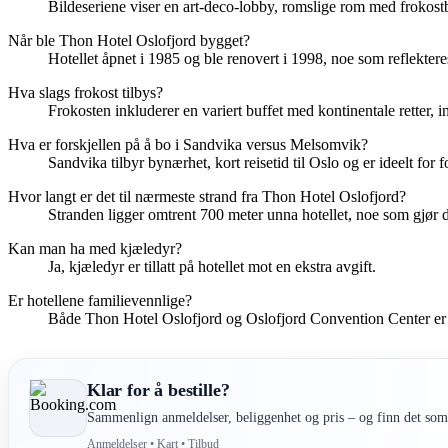
Bildeseriene viser en art-deco-lobby, romslige rom med frokostb
Når ble Thon Hotel Oslofjord bygget?
Hotellet åpnet i 1985 og ble renovert i 1998, noe som reflekteres
Hva slags frokost tilbys?
Frokosten inkluderer en variert buffet med kontinentale retter,
Hva er forskjellen på å bo i Sandvika versus Melsomvik?
Sandvika tilbyr bynærhet, kort reisetid til Oslo og er ideelt fo
Hvor langt er det til nærmeste strand fra Thon Hotel Oslofjord?
Stranden ligger omtrent 700 meter unna hotellet, noe som gjør d
Kan man ha med kjæledyr?
Ja, kjæledyr er tillatt på hotellet mot en ekstra avgift.
Er hotellene familievennlige?
Både Thon Hotel Oslofjord og Oslofjord Convention Center er til
Klar for å bestille?
Sammenlign anmeldelser, beliggenhet og pris – og finn det som 
Anmeldelser • Kart • Tilbud