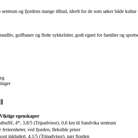
entrum og fjordens mange tilbud, ideelt for de som søker både kultur 
andliv, golfbaner og flotte sykkelstier, godt egnet for familier og sportse
reg
linger
l
Viktige egenskaper
stbuffé, 4*, 3,8/5 (Tripadvisor), 0,6 km til Sandvika sentrum
ferieenheter, ved fjorden, fleksible priser
st inkludert, 4,1/5 (Tripadvisor), nær fjorden