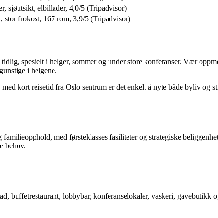
, sjøutsikt, elbillader, 4,0/5 (Tripadvisor)
r, stor frokost, 167 rom, 3,9/5 (Tripadvisor)
e tidlig, spesielt i helger, sommer og under store konferanser. Vær oppm
gunstige i helgene.
 kort reisetid fra Oslo sentrum er det enkelt å nyte både byliv og stra
g familieopphold, med førsteklasses fasiliteter og strategiske beliggenhe
ne behov.
d, buffetrestaurant, lobbybar, konferanselokaler, vaskeri, gavebutikk og