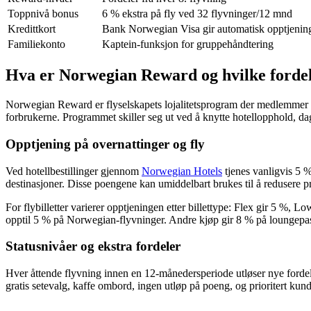
Toppnivå bonus
6 % ekstra på fly ved 32 flyvninger/12 mnd
Kredittkort
Bank Norwegian Visa gir automatisk opptjenin
Familiekonto
Kaptein-funksjon for gruppehåndtering
Hva er Norwegian Reward og hvilke fordele
Norwegian Reward er flyselskapets lojalitetsprogram der medlemmer sam
forbrukerne. Programmet skiller seg ut ved å knytte hotellopphold, da
Opptjening på overnattinger og fly
Ved hotellbestillinger gjennom
Norwegian Hotels
tjenes vanligvis 5 %
destinasjoner. Disse poengene kan umiddelbart brukes til å redusere p
For flybilletter varierer opptjeningen etter billettype: Flex gir 5 
opptil 5 % på Norwegian-flyvninger. Andre kjøp gir 8 % på loungepas
Statusnivåer og ekstra fordeler
Hver åttende flyvning innen en 12-månedersperiode utløser nye fordele
gratis setevalg, kaffe ombord, ingen utløp på poeng, og prioritert kun