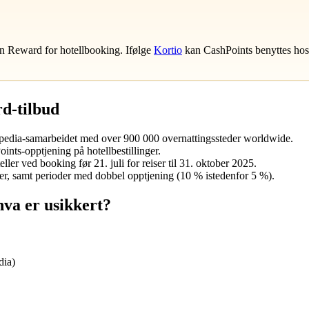
n Reward for hotellbooking. Ifølge
Kortio
kan CashPoints benyttes hos
rd-tilbud
pedia-samarbeidet med over 900 000 overnattingssteder worldwide.
nts-opptjening på hotellbestillinger.
ler ved booking før 21. juli for reiser til 31. oktober 2025.
er, samt perioder med dobbel opptjening (10 % istedenfor 5 %).
hva er usikkert?
dia)