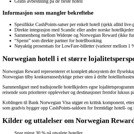
Gratis avbestilling på de fleste hotell
Informasjon som mangler bekreftelse
Spesifikke CashPoints-satser per enkelt hotell (sjekk alltid live
Direkte integrasjon med Scandic eller andre norske hotellkjede
Sammenheng mellom Widerøe og Norwegian Reward (ikke funne
“Spenn” som direkte partner for hotellbooking
Nøyaktig prosentsats for LowFare-billetter (varierer mellom 1 %
Norwegian hotell i et større lojalitetspersp
Norwegian Reward representerer et komplett økosystem der flyselskapet 
Norwegian tilby konkurransedyktige priser uten å drifte hotellinfrastru
Sammenlignet med tradisjonelle hotellkjeders egne lojalitetsprogramme
reisende som prioriterer opplevelser og destinasjoner fremfor luksus 
Koblingen til Bank Norwegian Visa utgjør en kritisk komponent, etter
som gradvis bygger opp CashPoints-saldoen for fremtidige hotell- og f
Kilder og uttalelser om Norwegian Reward
Spar minst 30 % på utvalgte hoteller