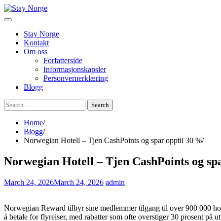
Skip
to
content
Stay Norge
Kontakt
Om oss
Forfatterside
Informasjonskapsler
Personvernerklæring
Blogg
Search
for:
Home
Blogg
Norwegian Hotell – Tjen CashPoints og spar opptil 30 %
Norwegian Hotell – Tjen CashPoints og sp
March 24, 2026
March 24, 2026
admin
Norwegian Reward tilbyr sine medlemmer tilgang til over 900 000 hot
å betale for flyreiser, med rabatter som ofte overstiger 30 prosent på u