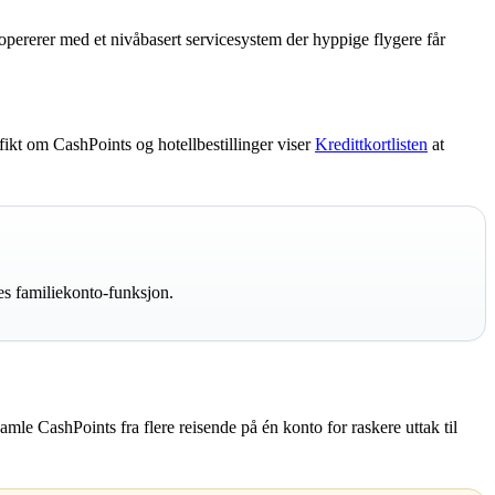
pererer med et nivåbasert servicesystem der hyppige flygere får
ikt om CashPoints og hotellbestillinger viser
Kredittkortlisten
at
es familiekonto-funksjon.
le CashPoints fra flere reisende på én konto for raskere uttak til