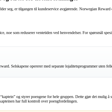
der seg, er tilgangen til kundeservice avgjørende. Norwegian Reward o
ce, noe som reduserer ventetiden ved henvendelser. For spørsmål spesif
ard. Selskapene opererer med separate lojalitetsprogrammer uten fell
kaptein” og styrer poengene for hele gruppen. Dette gjør det mulig å sam
t kapteinen har full kontroll over poengfordelingen.