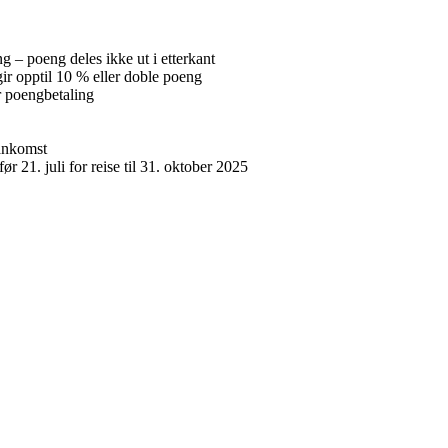
g – poeng deles ikke ut i etterkant
r opptil 10 % eller doble poeng
r poengbetaling
 ankomst
 21. juli for reise til 31. oktober 2025