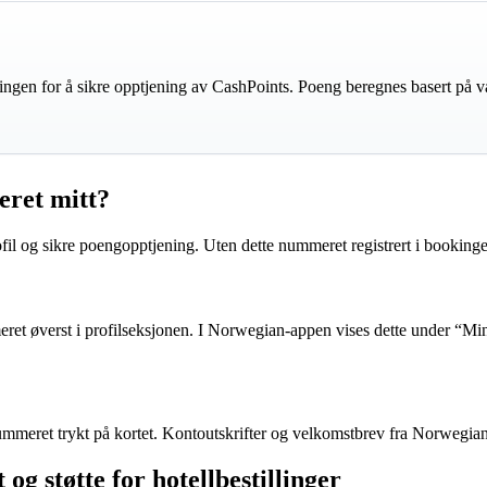
ingen for å sikre opptjening av CashPoints. Poeng beregnes basert på v
ret mitt?
rofil og sikre poengopptjening. Uten dette nummeret registrert i bookin
t øverst i profilseksjonen. I Norwegian-appen vises dette under “Min 
ummeret trykt på kortet. Kontoutskrifter og velkomstbrev fra Norwegi
 støtte for hotellbestillinger