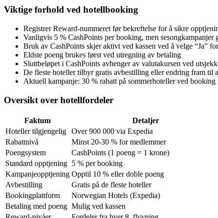
Viktige forhold ved hotellbooking
Registrer Reward-nummeret før bekreftelse for å sikre opptjenin
Vanligvis 5 % CashPoints per booking, men sesongkampanjer gi
Bruk av CashPoints skjer aktivt ved kassen ved å velge “Ja” fo
Eldste poeng brukes først ved utregning av betaling
Sluttbeløpet i CashPoints avhenger av valutakursen ved utsjekk
De fleste hoteller tilbyr gratis avbestilling eller endring fram til
Aktuell kampanje: 30 % rabatt på sommerhoteller ved booking før
Oversikt over hotellfordeler
Faktum
Detaljer
Hoteller tilgjengelig
Over 900 000 via Expedia
Rabattnivå
Minst 20-30 % for medlemmer
Poengsystem
CashPoints (1 poeng = 1 krone)
Standard opptjening
5 % per booking
Kampanjeopptjening
Opptil 10 % eller doble poeng
Avbestilling
Gratis på de fleste hoteller
Bookingplattform
Norwegian Hotels (Expedia)
Betaling med poeng
Mulig ved kassen
Reward-nivåer
Fordeler fra hver 8. flyvning