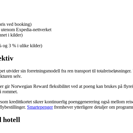
-pris ved booking)
r utenom Expedia-nettverket
t i kilder)
 og 3 % i ulike kilder)
ektiv
utvider sin forretningsmodell fra ren transport til totalreiseløsninger
kturen selv.
r gir Norwegian Reward fleksibilitet ved at poeng kan brukes på flyreise
på rommet.
som kredittkortet sikrer kontinuerlig poenggenerering også mellom reis
lybestillinger.
Smartepenger
fremhever ytterligere detaljer om programm
 hotell