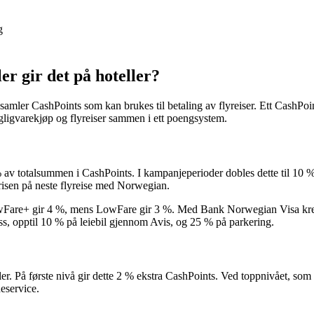
g
r gir det på hoteller?
ler CashPoints som kan brukes til betaling av flyreiser. Ett CashPoint 
gligvarekjøp og flyreiser sammen i ett poengsystem.
 av totalsummen i CashPoints. I kampanjeperioder dobles dette til 10 %
risen på neste flyreise med Norwegian.
%, LowFare+ gir 4 %, mens LowFare gir 3 %. Med Bank Norwegian Visa kre
s, opptil 10 % på leiebil gjennom Avis, og 25 % på parkering.
r. På første nivå gir dette 2 % ekstra CashPoints. Ved toppnivået, som 
deservice.