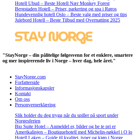
Hotell Ubud – Beste Hotell Nær Monkey Forest
Bergstaden Hotell – Priser, parkering og spa i Røros
Hundevennlig hotell Oslo – Beste valg med priser og tips
Julebord Hotell – Beste Tilbud med Overnatting 2025
"StayNorge – din pålitelige følgesvenn for et enklere, smartere
og mer inspirerende liv i Norge – hver dag, hele året."
StayNorge.com
Forfatterside
Informasjonskapsler
Kontakt
Om oss
Personvernerklæring
Slik holder du deg trygg når du spiller på sport under
Norgesferien
Bio Suite Hotel – Anmeldel er, bilder og be te pri er
Amerikalinjen – Boutiquehotell med Michelin-nøkkel i O lo
Hotell Laken – Guide til kvalitet, typer og kjøp i Norge