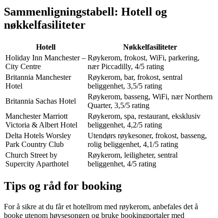
Sammenligningstabell: Hotell og
nøkkelfasiliteter
Hotell
Nøkkelfasiliteter
Holiday Inn Manchester –
Røykerom, frokost, WiFi, parkering,
City Centre
nær Piccadilly, 4/5 rating
Britannia Manchester
Røykerom, bar, frokost, sentral
Hotel
beliggenhet, 3,5/5 rating
Røykerom, basseng, WiFi, nær Northern
Britannia Sachas Hotel
Quarter, 3,5/5 rating
Manchester Marriott
Røykerom, spa, restaurant, eksklusiv
Victoria & Albert Hotel
beliggenhet, 4,2/5 rating
Delta Hotels Worsley
Utendørs røykesoner, frokost, basseng,
Park Country Club
rolig beliggenhet, 4,1/5 rating
Church Street by
Røykerom, leiligheter, sentral
Supercity Aparthotel
beliggenhet, 4/5 rating
Tips og råd for booking
For å sikre at du får et hotellrom med røykerom, anbefales det å
booke utenom høysesongen og bruke bookingportaler med