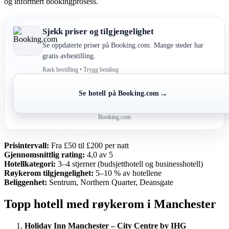
og informert bookingprosess.
Sjekk priser og tilgjengelighet
Se oppdaterte priser på Booking.com. Mange steder har
gratis avbestilling.
Rask bestilling • Trygg betaling
→
Se hotell på Booking.com
Booking.com
Prisintervall:
Fra £50 til £200 per natt
Gjennomsnittlig rating:
4,0 av 5
Hotellkategori:
3–4 stjerner (budsjetthotell og businesshotell)
Røykerom tilgjengelighet:
5–10 % av hotellene
Beliggenhet:
Sentrum, Northern Quarter, Deansgate
Topp hotell med røykerom i Manchester
Holiday Inn Manchester – City Centre by IHG