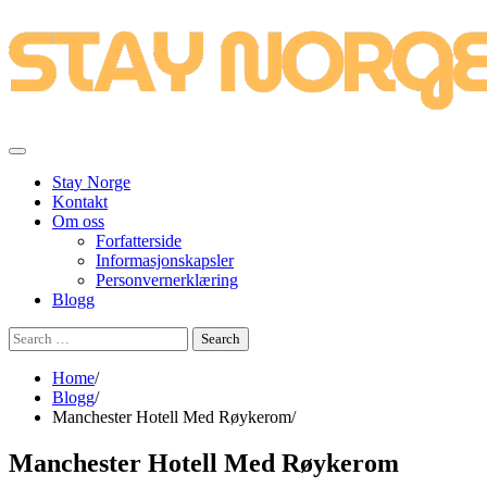
Skip
to
content
Stay Norge
Kontakt
Om oss
Forfatterside
Informasjonskapsler
Personvernerklæring
Blogg
Search
for:
Home
Blogg
Manchester Hotell Med Røykerom
Manchester Hotell Med Røykerom