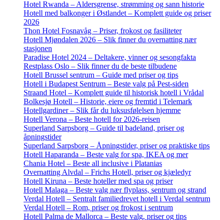
Hotel Rwanda – Aldersgrense, strømming og sann historie
Hotell med balkonger i Østlandet – Komplett guide og priser
2026
Thon Hotel Fosnavåg – Priser, frokost og fasiliteter
Hotell Mjøndalen 2026 – Slik finner du overnatting nær
stasjonen
Paradise Hotel 2024 – Deltakere, vinner og sesongfakta
Restplass Oslo – Slik finner du de beste tilbudene
Hotell Brussel sentrum – Guide med priser og tips
Hotell i Budapest Sentrum – Beste valg på Pest-siden
Straand Hotel – Komplett guide til historisk hotell i Vrådal
Bolkesjø Hotell – Historie, eiere og fremtid i Telemark
Hotellgardiner – Slik får du luksusfølelsen hjemme
Hotell Verona – Beste hotell for 2026-reisen
Superland Sarpsborg – Guide til badeland, priser og
åpningstider
Superland Sarpsborg – Åpningstider, priser og praktiske tips
Hotell Haparanda – Beste valg for spa, IKEA og mer
Chania Hotel – Beste all inclusive i Platanias
Overnatting Alvdal – Frichs Hotell, priser og kjæledyr
Hotell Kiruna – Beste hoteller med spa og priser
Hotell Malaga – Beste valg nær flyplass, sentrum og strand
Verdal Hotell – Sentralt familiedrevet hotell i Verdal sentrum
Verdal Hotell – Rom, priser og frokost i sentrum
Hotell Palma de Mallorca – Beste valg, priser og tips