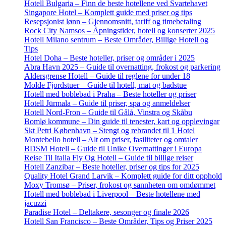
Hotell Bulgaria – Finn de beste hotellene ved Svartehavet
Singapore Hotel – Komplett guide med priser og tips
Resepsjonist lønn – Gjennomsnitt, tariff og timebetaling
Rock City Namsos – Åpningstider, hotell og konserter 2025
Hotell Milano sentrum – Beste Områder, Billige Hotell og
Tips
Hotel Doha – Beste hoteller, priser og områder i 2025
Abra Havn 2025 – Guide til overnatting, frokost og parkering
Aldersgrense Hotell – Guide til reglene for under 18
Molde Fjordstuer – Guide til hotell, mat og badstue
Hotell med boblebad i Praha – Beste hoteller og priser
Hotell Jūrmala – Guide til priser, spa og anmeldelser
Hotell Nord-Fron – Guide til Gålå, Vinstra og Skåbu
Bomlø kommune – Din guide til tenester, kart og opplevingar
Skt Petri København – Stengt og rebrandet til 1 Hotel
Montebello hotell – Alt om priser, fasiliteter og omtaler
BDSM Hotell – Guide til Unike Overnattinger i Europa
Reise Til Italia Fly Og Hotell – Guide til billige reiser
Hotell Zanzibar – Beste hoteller, priser og tips for 2025
Quality Hotel Grand Larvik – Komplett guide for ditt opphold
Moxy Tromsø – Priser, frokost og sannheten om omdømmet
Hotell med boblebad i Liverpool – Beste hotellene med
jacuzzi
Paradise Hotel – Deltakere, sesonger og finale 2026
Hotell San Francisco – Beste Områder, Tips og Priser 2025