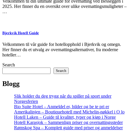
Velkommen til din ultimate guide for overnatting ved Besseggen i
2025. Her finner du en oversikt over ulike overnattingsmuligheter –
…
Bjerkvik Hotell Guide
Velkommen til vår guide for hotellopphold i Bjerkvik og omegn.
Her finner du et utvalg av overnattingsalternativer, fra moderne
hoteller…
Search
Search
Blogg
Slik holder du deg trygg når du spiller på sport under
Norgesferien
Bio Suite Hotel – Anmeldel er, bilder og be te pri er
Amerikalinjen – Boutiquehotell med Michelin-nøkkel i O lo
Hotell Laken – Guide til kvalitet, typer og kjøp i Norge
Hotell Karasjok – Sammenlign priser og overnattingssteder
Rømskog Spa – Komplett guide med priser og anmeldelser