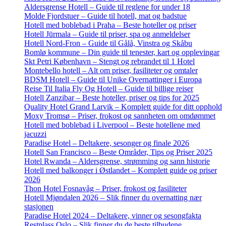
Aldersgrense Hotell – Guide til reglene for under 18
Molde Fjordstuer – Guide til hotell, mat og badstue
Hotell med boblebad i Praha – Beste hoteller og priser
Hotell Jūrmala – Guide til priser, spa og anmeldelser
Hotell Nord-Fron – Guide til Gålå, Vinstra og Skåbu
Bomlø kommune – Din guide til tenester, kart og opplevingar
Skt Petri København – Stengt og rebrandet til 1 Hotel
Montebello hotell – Alt om priser, fasiliteter og omtaler
BDSM Hotell – Guide til Unike Overnattinger i Europa
Reise Til Italia Fly Og Hotell – Guide til billige reiser
Hotell Zanzibar – Beste hoteller, priser og tips for 2025
Quality Hotel Grand Larvik – Komplett guide for ditt opphold
Moxy Tromsø – Priser, frokost og sannheten om omdømmet
Hotell med boblebad i Liverpool – Beste hotellene med
jacuzzi
Paradise Hotel – Deltakere, sesonger og finale 2026
Hotell San Francisco – Beste Områder, Tips og Priser 2025
Hotel Rwanda – Aldersgrense, strømming og sann historie
Hotell med balkonger i Østlandet – Komplett guide og priser
2026
Thon Hotel Fosnavåg – Priser, frokost og fasiliteter
Hotell Mjøndalen 2026 – Slik finner du overnatting nær
stasjonen
Paradise Hotel 2024 – Deltakere, vinner og sesongfakta
Restplass Oslo – Slik finner du de beste tilbudene