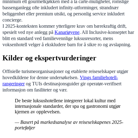
minimum ett gourmetkjøkken med à la carte-muligheter, romslige
bassenganlegg ofte inkludert infinity-utforminger, strandnær
beliggenhet eller premium utsikt, og personlig service inkludert
concierge.
I 2025-konteksten kommer ytterligere krav om bærekraftig drift,
spesielt ved nye anlegg på
Kanariøyene
. All Inclusive-konseptet har
blitt en standard ved familievennlige luksusresorter, mens
voksenhotell velger å ekskludere barn for å sikre ro og avslapning.
Kilder og ekspertvurderinger
Offisielle turismeorganisasjoner og etablerte reiseselskaper utgjør
hovedkildene for denne undersøkelsen.
Vings familiehotell-
rangeringer
og TUIs destinasjonsguider gir operatør-verifisert
informasjon om fasiliteter og vær.
De beste luksushotellene integrerer lokal kultur med
internasjonale standarder, der spa og gastronomi utgjør
kjernen av opplevelsen.
— Basert på markedsanalyse av reiseselskapenes 2025-
porteføljer