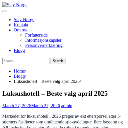
Skip
to
content
Stay Norge
Kontakt
Om oss
Forfatterside
Informasjonskapsler
Personvernerklæring
Blogg
Search
for:
Home
Blogg
Luksushotell – Beste valg april 2025
Luksushotell – Beste valg april 2025
March 27, 2026
March 27, 2026
admin
Markedet for luksushotell i 2025 preges av økt etterspørsel etter 5-
stjerners fasiliteter som omfattende spa-avdelinger, flere basseng og
All Inclusive-konsepter. Reisende søker i økende grad etter