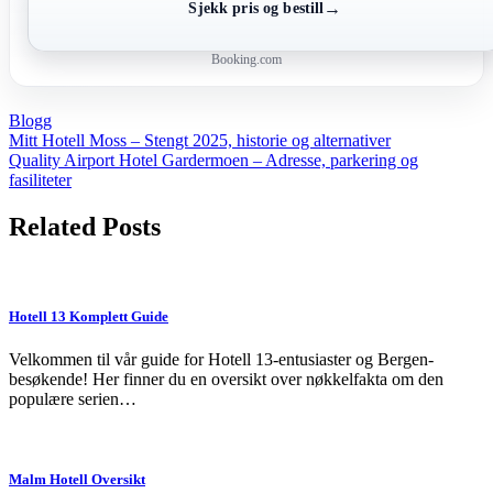
→
Sjekk pris og bestill
Booking.com
Blogg
Post
Mitt Hotell Moss – Stengt 2025, historie og alternativer
Quality Airport Hotel Gardermoen – Adresse, parkering og
navigation
fasiliteter
Related Posts
Hotell 13 Komplett Guide
Velkommen til vår guide for Hotell 13-entusiaster og Bergen-
besøkende! Her finner du en oversikt over nøkkelfakta om den
populære serien…
Malm Hotell Oversikt