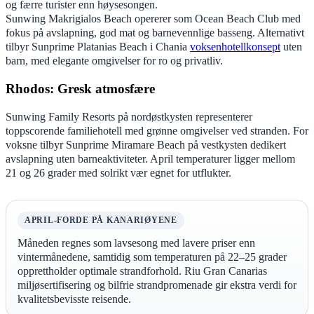
og færre turister enn høysesongen.
Sunwing Makrigialos Beach opererer som Ocean Beach Club med
fokus på avslapning, god mat og barnevennlige basseng. Alternativt
tilbyr Sunprime Platanias Beach i Chania
voksenhotellkonsept
uten
barn, med elegante omgivelser for ro og privatliv.
Rhodos: Gresk atmosfære
Sunwing Family Resorts på nordøstkysten representerer
toppscorende familiehotell med grønne omgivelser ved stranden. For
voksne tilbyr Sunprime Miramare Beach på vestkysten dedikert
avslapning uten barneaktiviteter. April temperaturer ligger mellom
21 og 26 grader med solrikt vær egnet for utflukter.
APRIL-FORDE PÅ KANARIØYENE
Måneden regnes som lavsesong med lavere priser enn
vintermånedene, samtidig som temperaturen på 22–25 grader
opprettholder optimale strandforhold. Riu Gran Canarias
miljøsertifisering og bilfrie strandpromenade gir ekstra verdi for
kvalitetsbevisste reisende.