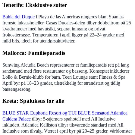
Tenerife: Eksklusive suiter
Bahia del Duque
i Playa de las Américas rangeres blant Spanias
fremste luksushoteller. Casas Ducales-delen tilbyr dobbeltrom på 25
kvadratmeter med havutsikt, separat inngang og privat
frokostterrasse. Temperaturen i april ligger på 22–24 grader med
mild bris, ideelt for utendørsaktiviteter.
Mallorca: Familieparadis
Sunwing Alcudia Beach representerer et familieparadis rett på lang
sandstrand med flere restauranter og basseng. Konseptet inkluderer
Lollo & Bernie-klubb for barn, Teen Lounge samt Fitness & Spa.
April byr på 18–23 grader, tilstrekkelig for strandstart og tidlig
bassengsesong.
Kreta: Spaluksus for alle
BLUE STAR Euphoria Resort og TUI BLUE Sensatori Atlantica
Caldera Palace
tilbyr 5-stjerners spahotell med All Inclusive
inkludert. Atlantica Kalliston tilbyr tilsvarende standard med All
Inclusive som tilvalg. Været i april byr på 20–25 grader, vårblomster