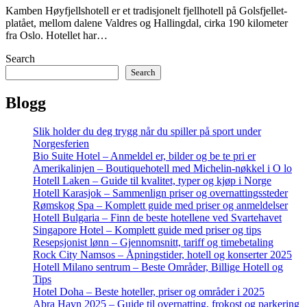
Kamben Høyfjellshotell er et tradisjonelt fjellhotell på Golsfjellet-
platået, mellom dalene Valdres og Hallingdal, cirka 190 kilometer
fra Oslo. Hotellet har…
Search
Search
Blogg
Slik holder du deg trygg når du spiller på sport under
Norgesferien
Bio Suite Hotel – Anmeldel er, bilder og be te pri er
Amerikalinjen – Boutiquehotell med Michelin-nøkkel i O lo
Hotell Laken – Guide til kvalitet, typer og kjøp i Norge
Hotell Karasjok – Sammenlign priser og overnattingssteder
Rømskog Spa – Komplett guide med priser og anmeldelser
Hotell Bulgaria – Finn de beste hotellene ved Svartehavet
Singapore Hotel – Komplett guide med priser og tips
Resepsjonist lønn – Gjennomsnitt, tariff og timebetaling
Rock City Namsos – Åpningstider, hotell og konserter 2025
Hotell Milano sentrum – Beste Områder, Billige Hotell og
Tips
Hotel Doha – Beste hoteller, priser og områder i 2025
Abra Havn 2025 – Guide til overnatting, frokost og parkering