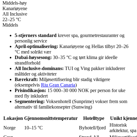
Middels-høy
Kanariøyene
All Inclusive
22–25 °C
Middels
5-stjerners standard
krever spa, gourmetrestauranter og
personlig service
April-optimalisering:
Kanariøyene og Hellas tilbyr 20–26
°C med solrikt vær
Dubai-høysesong:
30–35 °C og tørt klima gir ideelle
strandforhold
All Inclusive-dominans:
TUI og Ving pakker inkluderer
måltider og aktiviteter
Bærekraft:
Miljøsertifisering blir stadig viktigere
(eksempelvis
Riu Gran Canaria
)
Prisindikasjon:
15 000–30 000 NOK per person for uke
med fly inkludert
Segmentering:
Voksenhotell (Sunprime) vokser frem som
alternativ til familiekonsepter (Sunwing)
Lokasjon
Gjennomsnittstemperatur
Hotelltype
Unikt kjenne
Historisk
Norge
10–15 °C
Byhotell/fjord
arkitektur, spa