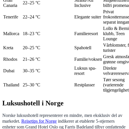
Gran
Strand-All
Miljøsertifiser
22–25 °C
Canaria
Inclusive
bilfri promen
Privat
Tenerife
22–24 °C
Elegante suiter
frokostterrasse
separat innga
Lollo & Berni
Mallorca
18–23 °C
Familieresort
klubb, Teen
Lounge
Vårblomster, 
Kreta
20–25 °C
Spahotell
turister
Gresk atmosf
Rhodos
21–26 °C
Familie/voksen
grønne omgive
Luksus spa-
Direkte
Dubai
30–35 °C
resort
velværereserv
Tørr sesong
Thailand
25–30 °C
Restplasser
(varierende
tilgjengelighet
Luksushotell i Norge
Norske luksushotell representerer en mindre, men eksklusiv del av
markedet.
Reisetips for Norge
indikerer at etablerte 5-stjerners
enheter som Grand Hotel Oslo og Farris Badeland tilbyr omfattende