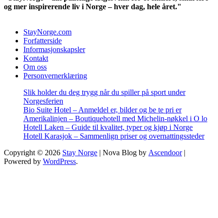
og mer inspirerende liv i Norge – hver dag, hele året."
StayNorge.com
Forfatterside
Informasjonskapsler
Kontakt
Om oss
Personvernerklæring
Slik holder du deg trygg når du spiller på sport under
Norgesferien
Bio Suite Hotel – Anmeldel er, bilder og be te pri er
Amerikalinjen – Boutiquehotell med Michelin-nøkkel i O lo
Hotell Laken – Guide til kvalitet, typer og kjøp i Norge
Hotell Karasjok – Sammenlign priser og overnattingssteder
Copyright © 2026
Stay Norge
| Nova Blog by
Ascendoor
|
Powered by
WordPress
.