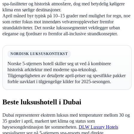
spa-fasiliteter og historisk atmosfære, dog med betydelig køligere
klima enn sørlige destinasjoner.
April måned byr typisk på 10–15 grader med mulighet for regn, noe
som retter fokus mot innendørs velværeopplevelser fremfor
strandaktiviteter. Det norske luksussegmentet vektlegger urban
eleganse og fjordnær ro fremfor all-inclusive strandkonsepter.
NORDISK LUKSUSKONTEKST
Norske 5-stjerners hotell skiller seg ut ved å kombinere
historisk arkitektur med moderne spa-teknologi.
Tilgjengeligheten av detaljerte april-priser og spesifikke pakker
forble uavklart i tilgjengelige kilder for 2025-sesongen.
Beste luksushotell i Dubai
Dubai representerer ekstrem luksus med temperaturer mellom 30 og
35 grader i april, markert tørt klima og status som
høysesongdestinasjon før sommerheten.
DLW Luxury Hotels
spesialiserer seg på 5-stjerners spa-resorts med direkte