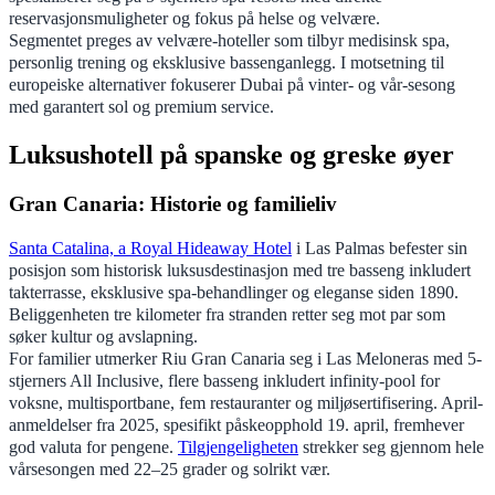
reservasjonsmuligheter og fokus på helse og velvære.
Segmentet preges av velvære-hoteller som tilbyr medisinsk spa,
personlig trening og eksklusive bassenganlegg. I motsetning til
europeiske alternativer fokuserer Dubai på vinter- og vår-sesong
med garantert sol og premium service.
Luksushotell på spanske og greske øyer
Gran Canaria: Historie og familieliv
Santa Catalina, a Royal Hideaway Hotel
i Las Palmas befester sin
posisjon som historisk luksusdestinasjon med tre basseng inkludert
takterrasse, eksklusive spa-behandlinger og eleganse siden 1890.
Beliggenheten tre kilometer fra stranden retter seg mot par som
søker kultur og avslapning.
For familier utmerker Riu Gran Canaria seg i Las Meloneras med 5-
stjerners All Inclusive, flere basseng inkludert infinity-pool for
voksne, multisportbane, fem restauranter og miljøsertifisering. April-
anmeldelser fra 2025, spesifikt påskeopphold 19. april, fremhever
god valuta for pengene.
Tilgjengeligheten
strekker seg gjennom hele
vårsesongen med 22–25 grader og solrikt vær.