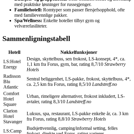
med praktiske løsninger for russegjenger.
Familiehotell:
Romtyper som passer flersjefsopphold, ofte
med familievennlige pakker.
Spa/Wellness:
Enkelte hoteller tilbyr gym og
velværefasiliteter.
Sammenligningstabell
Hotell
Nøkkelfunksjoner
Design, skyttelbuss, sen frokost, LS-konsept, 4*, ca.
LS:Hotel
1,1 km fra Forus, gym, bar, rating 8,7/10
Strawberry
Energy
Hotels
Radisson
Sentral beliggenhet, LS-pakke, frokost, skyttelbuss, 4*,
Blu
ca. 2,5 km fra Forus, rating 8,5/10
Landstreff.no
Atlantic
Comfort
Urban, rimeligere alternativer, frokost inkludert, LS-
Hotel
avtaler, rating 8,3/10
Landstreff.no
Square
Clarion
Luksus, spa, restaurant, LS-pakke enkelte år, ca. 3 km
Hotel
fra Forus, rating 8,8/10
Strawberry Hotels
Stavanger
Budsjettvennlig, camping/informal setting, felles
LS:Camp
frokost, direkte ved Forus, rating varierer