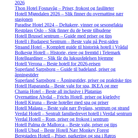
2026
Thon Hotel Fosnavåg – Priser, frokost og fasiliteter
Hotell Mjøndalen 2026 – Slik finner du overnatting nær
stasjonen
Paradise Hotel 2024 – Deltakere, vinner og sesongfakta
Restplass Oslo – Slik finner du de beste tilbudene
Hotell Brussel sentrum – Guide med priser og tips
Hotell i Budapest Sentrum – Beste valg på Pest-siden
Straand Hotel – Komplett guide til historisk hotell i Vrådal
Bolkesjø Hotell – Historie, eiere og fremtid i Telemark
Hotellgardiner – Slik får du luksusfølelsen hjemme
Hotell Verona – Beste hotell for 2026-reisen
Superland Sarpsborg – Guide til badeland, priser og
åpningstider
Superland Sarpsborg – Åpningstider, priser og praktiske tips
Hotell Haparanda – Beste valg for spa, IKEA og mer
Chania Hotel – Beste all inclusive i Platanias
Overnatting Alvdal – Frichs Hotell, priser og kjæledyr
Hotell Kiruna – Beste hoteller med spa og priser
Hotell Malaga – Beste valg nær flyplass, sentrum og strand
Verdal Hotell – Sentralt familiedrevet hotell i Verdal sentrum
Verdal Hotell – Rom, priser og frokost i sentrum
Hotell Palma de Mallorca – Beste valg, priser og tips
Hotell Ubud – Beste Hotell Nær Monkey Forest
Bergstaden Hotell – Priser, parkering og spa i Røros