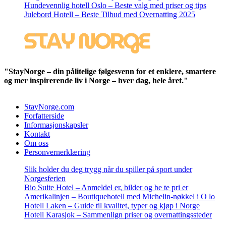
Hundevennlig hotell Oslo – Beste valg med priser og tips
Julebord Hotell – Beste Tilbud med Overnatting 2025
"StayNorge – din pålitelige følgesvenn for et enklere, smartere
og mer inspirerende liv i Norge – hver dag, hele året."
StayNorge.com
Forfatterside
Informasjonskapsler
Kontakt
Om oss
Personvernerklæring
Slik holder du deg trygg når du spiller på sport under
Norgesferien
Bio Suite Hotel – Anmeldel er, bilder og be te pri er
Amerikalinjen – Boutiquehotell med Michelin-nøkkel i O lo
Hotell Laken – Guide til kvalitet, typer og kjøp i Norge
Hotell Karasjok – Sammenlign priser og overnattingssteder