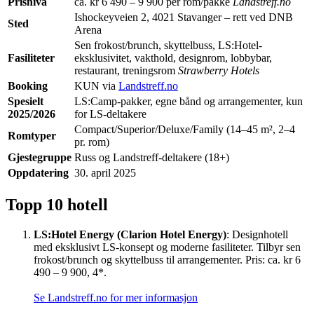
Prisnivå
ca. kr 6 490 – 9 900 per rom/pakke
Landstreff.no
Ishockeyveien 2, 4021 Stavanger – rett ved DNB
Sted
Arena
Sen frokost/brunch, skyttelbuss, LS:Hotel-
Fasiliteter
eksklusivitet, vakthold, designrom, lobbybar,
restaurant, treningsrom
Strawberry Hotels
Booking
KUN via
Landstreff.no
Spesielt
LS:Camp-pakker, egne bånd og arrangementer, kun
2025/2026
for LS-deltakere
Compact/Superior/Deluxe/Family (14–45 m², 2–4
Romtyper
pr. rom)
Gjestegruppe
Russ og Landstreff-deltakere (18+)
Oppdatering
30. april 2025
Topp 10 hotell
LS:Hotel Energy (Clarion Hotel Energy)
: Designhotell
med eksklusivt LS-konsept og moderne fasiliteter. Tilbyr sen
frokost/brunch og skyttelbuss til arrangementer. Pris: ca. kr 6
490 – 9 900, 4*.
Se Landstreff.no for mer informasjon