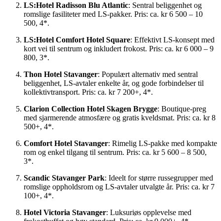
LS:Hotel Radisson Blu Atlantic
: Sentral beliggenhet og
romslige fasiliteter med LS-pakker. Pris: ca. kr 6 500 – 10
500, 4*.
LS:Hotel Comfort Hotel Square
: Effektivt LS-konsept med
kort vei til sentrum og inkludert frokost. Pris: ca. kr 6 000 – 9
800, 3*.
Thon Hotel Stavanger
: Populært alternativ med sentral
beliggenhet, LS-avtaler enkelte år, og gode forbindelser til
kollektivtransport. Pris: ca. kr 7 200+, 4*.
Clarion Collection Hotel Skagen Brygge
: Boutique-preg
med sjarmerende atmosfære og gratis kveldsmat. Pris: ca. kr 8
500+, 4*.
Comfort Hotel Stavanger
: Rimelig LS-pakke med kompakte
rom og enkel tilgang til sentrum. Pris: ca. kr 5 600 – 8 500,
3*.
Scandic Stavanger Park
: Ideelt for større russegrupper med
romslige oppholdsrom og LS-avtaler utvalgte år. Pris: ca. kr 7
100+, 4*.
Hotel Victoria Stavanger
: Luksuriøs opplevelse med