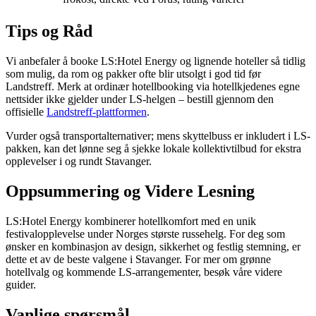
Tips og Råd
Vi anbefaler å booke LS:Hotel Energy og lignende hoteller så tidlig
som mulig, da rom og pakker ofte blir utsolgt i god tid før
Landstreff. Merk at ordinær hotellbooking via hotellkjedenes egne
nettsider ikke gjelder under LS-helgen – bestill gjennom den
offisielle
Landstreff-plattformen
.
Vurder også transportalternativer; mens skyttelbuss er inkludert i LS-
pakken, kan det lønne seg å sjekke lokale kollektivtilbud for ekstra
opplevelser i og rundt Stavanger.
Oppsummering og Videre Lesning
LS:Hotel Energy kombinerer hotellkomfort med en unik
festivalopplevelse under Norges største russehelg. For deg som
ønsker en kombinasjon av design, sikkerhet og festlig stemning, er
dette et av de beste valgene i Stavanger. For mer om grønne
hotellvalg og kommende LS-arrangementer, besøk våre videre
guider.
Vanlige spørsmål