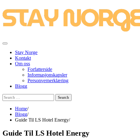
Skip
to
content
Stay Norge
Kontakt
Om oss
Forfatterside
Informasjonskapsler
Personvernerklæring
Blogg
Search
for:
Home
Blogg
Guide Til LS Hotel Energy
Guide Til LS Hotel Energy