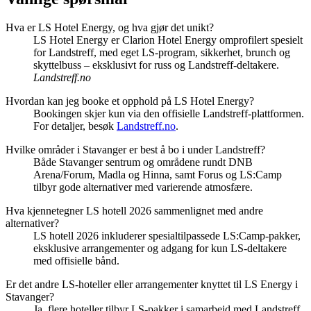
Hva er LS Hotel Energy, og hva gjør det unikt?
LS Hotel Energy er Clarion Hotel Energy omprofilert spesielt
for Landstreff, med eget LS-program, sikkerhet, brunch og
skyttelbuss – eksklusivt for russ og Landstreff-deltakere.
Landstreff.no
Hvordan kan jeg booke et opphold på LS Hotel Energy?
Bookingen skjer kun via den offisielle Landstreff-plattformen.
For detaljer, besøk
Landstreff.no
.
Hvilke områder i Stavanger er best å bo i under Landstreff?
Både Stavanger sentrum og områdene rundt DNB
Arena/Forum, Madla og Hinna, samt Forus og LS:Camp
tilbyr gode alternativer med varierende atmosfære.
Hva kjennetegner LS hotell 2026 sammenlignet med andre
alternativer?
LS hotell 2026 inkluderer spesialtilpassede LS:Camp-pakker,
eksklusive arrangementer og adgang for kun LS-deltakere
med offisielle bånd.
Er det andre LS-hoteller eller arrangementer knyttet til LS Energy i
Stavanger?
Ja, flere hoteller tilbyr LS-pakker i samarbeid med Landstreff,