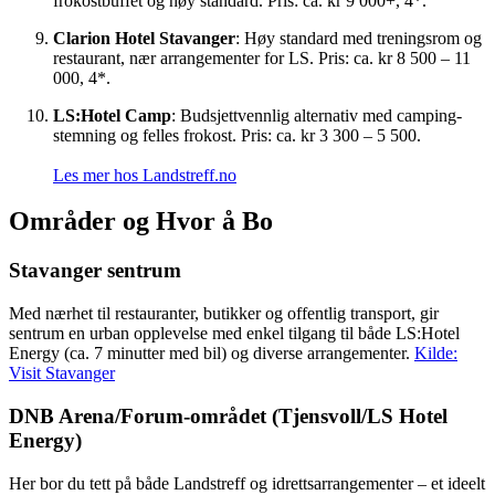
frokostbuffet og høy standard. Pris: ca. kr 9 000+, 4*.
Clarion Hotel Stavanger
: Høy standard med treningsrom og
restaurant, nær arrangementer for LS. Pris: ca. kr 8 500 – 11
000, 4*.
LS:Hotel Camp
: Budsjettvennlig alternativ med camping-
stemning og felles frokost. Pris: ca. kr 3 300 – 5 500.
Les mer hos Landstreff.no
Områder og Hvor å Bo
Stavanger sentrum
Med nærhet til restauranter, butikker og offentlig transport, gir
sentrum en urban opplevelse med enkel tilgang til både LS:Hotel
Energy (ca. 7 minutter med bil) og diverse arrangementer.
Kilde:
Visit Stavanger
DNB Arena/Forum-området (Tjensvoll/LS Hotel
Energy)
Her bor du tett på både Landstreff og idrettsarrangementer – et ideelt