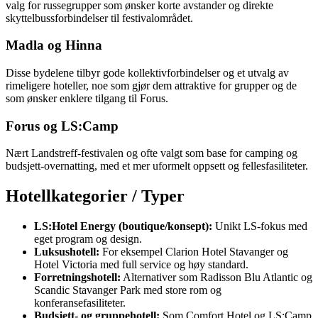
valg for russegrupper som ønsker korte avstander og direkte
skyttelbussforbindelser til festivalområdet.
Madla og Hinna
Disse bydelene tilbyr gode kollektivforbindelser og et utvalg av
rimeligere hoteller, noe som gjør dem attraktive for grupper og de
som ønsker enklere tilgang til Forus.
Forus og LS:Camp
Nært Landstreff-festivalen og ofte valgt som base for camping og
budsjett-overnatting, med et mer uformelt oppsett og fellesfasiliteter.
Hotellkategorier / Typer
LS:Hotel Energy (boutique/konsept):
Unikt LS-fokus med
eget program og design.
Luksushotell:
For eksempel Clarion Hotel Stavanger og
Hotel Victoria med full service og høy standard.
Forretningshotell:
Alternativer som Radisson Blu Atlantic og
Scandic Stavanger Park med store rom og
konferansefasiliteter.
Budsjett- og gruppehotell:
Som Comfort Hotel og LS:Camp