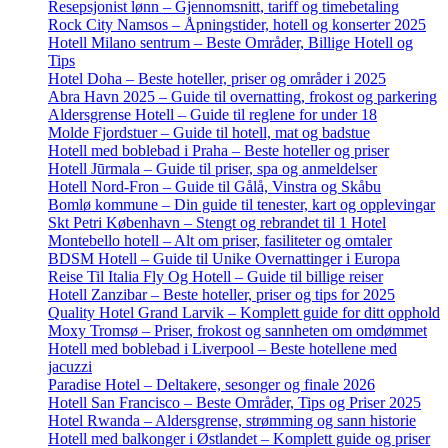
Resepsjonist lønn – Gjennomsnitt, tariff og timebetaling
Rock City Namsos – Åpningstider, hotell og konserter 2025
Hotell Milano sentrum – Beste Områder, Billige Hotell og
Tips
Hotel Doha – Beste hoteller, priser og områder i 2025
Abra Havn 2025 – Guide til overnatting, frokost og parkering
Aldersgrense Hotell – Guide til reglene for under 18
Molde Fjordstuer – Guide til hotell, mat og badstue
Hotell med boblebad i Praha – Beste hoteller og priser
Hotell Jūrmala – Guide til priser, spa og anmeldelser
Hotell Nord-Fron – Guide til Gålå, Vinstra og Skåbu
Bomlø kommune – Din guide til tenester, kart og opplevingar
Skt Petri København – Stengt og rebrandet til 1 Hotel
Montebello hotell – Alt om priser, fasiliteter og omtaler
BDSM Hotell – Guide til Unike Overnattinger i Europa
Reise Til Italia Fly Og Hotell – Guide til billige reiser
Hotell Zanzibar – Beste hoteller, priser og tips for 2025
Quality Hotel Grand Larvik – Komplett guide for ditt opphold
Moxy Tromsø – Priser, frokost og sannheten om omdømmet
Hotell med boblebad i Liverpool – Beste hotellene med
jacuzzi
Paradise Hotel – Deltakere, sesonger og finale 2026
Hotell San Francisco – Beste Områder, Tips og Priser 2025
Hotel Rwanda – Aldersgrense, strømming og sann historie
Hotell med balkonger i Østlandet – Komplett guide og priser