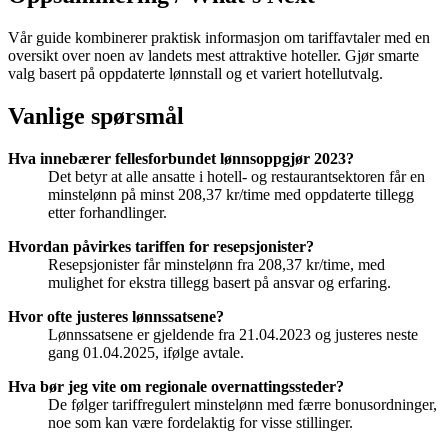
Vår guide kombinerer praktisk informasjon om tariffavtaler med en
oversikt over noen av landets mest attraktive hoteller. Gjør smarte
valg basert på oppdaterte lønnstall og et variert hotellutvalg.
Vanlige spørsmål
Hva innebærer fellesforbundet lønnsoppgjør 2023?
Det betyr at alle ansatte i hotell- og restaurantsektoren får en
minstelønn på minst 208,37 kr/time med oppdaterte tillegg
etter forhandlinger.
Hvordan påvirkes tariffen for resepsjonister?
Resepsjonister får minstelønn fra 208,37 kr/time, med
mulighet for ekstra tillegg basert på ansvar og erfaring.
Hvor ofte justeres lønnssatsene?
Lønnssatsene er gjeldende fra 21.04.2023 og justeres neste
gang 01.04.2025, ifølge avtale.
Hva bør jeg vite om regionale overnattingssteder?
De følger tariffregulert minstelønn med færre bonusordninger,
noe som kan være fordelaktig for visse stillinger.