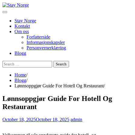
Skip
to
content
Stay Norge
Kontakt
Om oss
Forfatterside
Informasjonskapsler
Personvernerklæring
Blogg
Search
for:
Home
Blogg
Lønnsoppgjør Guide For Hotell Og Restaurant
Lønnsoppgjør Guide For Hotell Og
Restaurant
October 18, 2025
October 18, 2025
admin