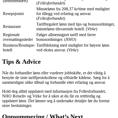
(sentrumsnært)
(
Fellesforbundet
)
Minstelønn fra 208,37 kr/time med mulighet
Resepsjonist
for tillegg ved erfaring og ansvar.
(
Fellesforbundet
)
Tariffregulert lønn med tips og bonusordninger,
Restaurant
minstelønn tilsvarende hotell. (
Virke
)
Regionale
Følger allmenngjort tariff med færre
overnattingssteder
bonusordninger. (
NHO
)
Business/Boutique-
Tariffdekning med mulighet for høyere lønn
hotell
ved ekstra ansvar. (
Virke
)
Tips & Advice
Når du forhandler lønn eller vurderer jobbskifte, er det viktig å
benytte de siste tariffprotokollene og offisielle kildene. Sørg for å
sammenligne ulike tilbud og forhandle etter erfaring og ansvar.
Hold deg alltid oppdatert med informasjon fra Fellesforbundet,
NHO Reiseliv og Virke for å sikre at du får en rettferdig og
oppdatert lønn. Det lønner seg å undersøke detaljer før du foretar
store beslutninger.
Oppsummering / What’s Next