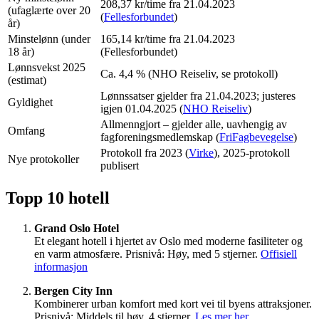
208,37 kr/time fra 21.04.2023
(ufaglærte over 20
(
Fellesforbundet
)
år)
Minstelønn (under
165,14 kr/time fra 21.04.2023
18 år)
(Fellesforbundet)
Lønnsvekst 2025
Ca. 4,4 % (NHO Reiseliv, se protokoll)
(estimat)
Lønnssatser gjelder fra 21.04.2023; justeres
Gyldighet
igjen 01.04.2025 (
NHO Reiseliv
)
Allmenngjort – gjelder alle, uavhengig av
Omfang
fagforeningsmedlemskap (
FriFagbevegelse
)
Protokoll fra 2023 (
Virke
), 2025-protokoll
Nye protokoller
publisert
Topp 10 hotell
Grand Oslo Hotel
Et elegant hotell i hjertet av Oslo med moderne fasiliteter og
en varm atmosfære. Prisnivå: Høy, med 5 stjerner.
Offisiell
informasjon
Bergen City Inn
Kombinerer urban komfort med kort vei til byens attraksjoner.
Prisnivå: Middels til høy, 4 stjerner.
Les mer her