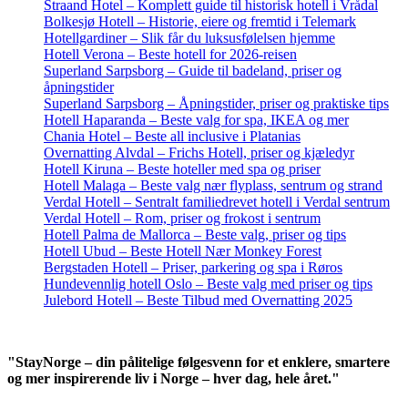
Straand Hotel – Komplett guide til historisk hotell i Vrådal
Bolkesjø Hotell – Historie, eiere og fremtid i Telemark
Hotellgardiner – Slik får du luksusfølelsen hjemme
Hotell Verona – Beste hotell for 2026-reisen
Superland Sarpsborg – Guide til badeland, priser og
åpningstider
Superland Sarpsborg – Åpningstider, priser og praktiske tips
Hotell Haparanda – Beste valg for spa, IKEA og mer
Chania Hotel – Beste all inclusive i Platanias
Overnatting Alvdal – Frichs Hotell, priser og kjæledyr
Hotell Kiruna – Beste hoteller med spa og priser
Hotell Malaga – Beste valg nær flyplass, sentrum og strand
Verdal Hotell – Sentralt familiedrevet hotell i Verdal sentrum
Verdal Hotell – Rom, priser og frokost i sentrum
Hotell Palma de Mallorca – Beste valg, priser og tips
Hotell Ubud – Beste Hotell Nær Monkey Forest
Bergstaden Hotell – Priser, parkering og spa i Røros
Hundevennlig hotell Oslo – Beste valg med priser og tips
Julebord Hotell – Beste Tilbud med Overnatting 2025
"StayNorge – din pålitelige følgesvenn for et enklere, smartere
og mer inspirerende liv i Norge – hver dag, hele året."