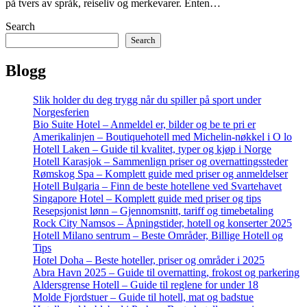
på tvers av språk, reiseliv og merkevarer. Enten…
Search
Search
Blogg
Slik holder du deg trygg når du spiller på sport under
Norgesferien
Bio Suite Hotel – Anmeldel er, bilder og be te pri er
Amerikalinjen – Boutiquehotell med Michelin-nøkkel i O lo
Hotell Laken – Guide til kvalitet, typer og kjøp i Norge
Hotell Karasjok – Sammenlign priser og overnattingssteder
Rømskog Spa – Komplett guide med priser og anmeldelser
Hotell Bulgaria – Finn de beste hotellene ved Svartehavet
Singapore Hotel – Komplett guide med priser og tips
Resepsjonist lønn – Gjennomsnitt, tariff og timebetaling
Rock City Namsos – Åpningstider, hotell og konserter 2025
Hotell Milano sentrum – Beste Områder, Billige Hotell og
Tips
Hotel Doha – Beste hoteller, priser og områder i 2025
Abra Havn 2025 – Guide til overnatting, frokost og parkering
Aldersgrense Hotell – Guide til reglene for under 18
Molde Fjordstuer – Guide til hotell, mat og badstue