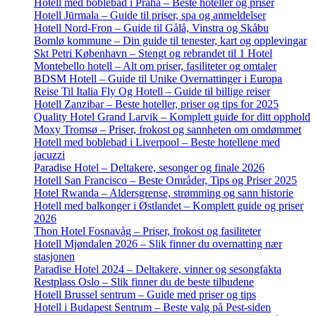
Hotell med boblebad i Praha – Beste hoteller og priser
Hotell Jūrmala – Guide til priser, spa og anmeldelser
Hotell Nord-Fron – Guide til Gålå, Vinstra og Skåbu
Bomlø kommune – Din guide til tenester, kart og opplevingar
Skt Petri København – Stengt og rebrandet til 1 Hotel
Montebello hotell – Alt om priser, fasiliteter og omtaler
BDSM Hotell – Guide til Unike Overnattinger i Europa
Reise Til Italia Fly Og Hotell – Guide til billige reiser
Hotell Zanzibar – Beste hoteller, priser og tips for 2025
Quality Hotel Grand Larvik – Komplett guide for ditt opphold
Moxy Tromsø – Priser, frokost og sannheten om omdømmet
Hotell med boblebad i Liverpool – Beste hotellene med
jacuzzi
Paradise Hotel – Deltakere, sesonger og finale 2026
Hotell San Francisco – Beste Områder, Tips og Priser 2025
Hotel Rwanda – Aldersgrense, strømming og sann historie
Hotell med balkonger i Østlandet – Komplett guide og priser
2026
Thon Hotel Fosnavåg – Priser, frokost og fasiliteter
Hotell Mjøndalen 2026 – Slik finner du overnatting nær
stasjonen
Paradise Hotel 2024 – Deltakere, vinner og sesongfakta
Restplass Oslo – Slik finner du de beste tilbudene
Hotell Brussel sentrum – Guide med priser og tips
Hotell i Budapest Sentrum – Beste valg på Pest-siden