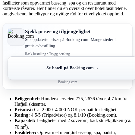
fasiliteter som oppvarmet basseng, spa og en restaurant med
kortreiste råvarer. Her finner du en oversikt over hotellfasilitetene,
omgivelsene, hotelltyper og nyttige råd for et vellykket opphold.
Sjekk priser og tilgjengelighet
Se oppdaterte priser på Booking.com. Mange steder har
gratis avbestilling.
Rask bestilling • Trygg betaling
→
Se hotell på Booking.com
Booking.com
Beliggenhet:
Hunderseterveien 775, 2636 Øyer, 4,7 km fra
Hafjell skisenter.
Prisnivå:
Ca. 2 000–4 000 NOK per natt for leilighet.
Rating:
4,5/5 (Tripadvisor) og 8,1/10 (Booking.com).
Kapasitet:
Leiligheter med 2 soverom, bad, stue/kjøkken (ca.
2
70 m
).
Fasiliteter:
Oppvarmet utendørsbasseng, spa, badstu,