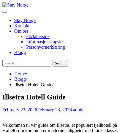
Skip
to
content
Stay Norge
Kontakt
Om oss
Forfatterside
Informasjonskapsler
Personvernerklæring
Blogg
Search
for:
Home
Blogg
Illsetra Hotell Guide
Illsetra Hotell Guide
February 23, 2026
February 23, 2026
admin
Velkommen til vår guide om Illsetra, et populært fjellhotell på
Hafjell som kombinerer moderne leiligheter med førsteklasses