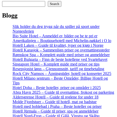
Search
Blogg
Slik holder du deg trygg når du spiller på sport under
Norgesferien
Bio Suite Hotel – Anmeldel er, bilder og be te pri er
Amerikalinjen – Boutiquehotell med Michelin-nøkkel i O lo
Hotell Laken – Guide til kvalitet, typer og kjøp i Norge
Hotell Karasjok – Sammenlign priser og overnattingssteder
Rømskog Spa – Komplett guide med priser og anmeldelser
Hotell Bulgaria – Finn de beste hotellene ved Svartehavet
Singapore Hotel – Komplett guide med priser og tips
Resepsjonist lønn – Gjennomsnitt, tariff og timebetaling
Rock City Namsos – Åpningstider, hotell og konserter 2025
Hotell Milano sentrum – Beste Områder, Billige Hotell og
Tips
Hotel Doha – Beste hoteller, priser og områder i 2025
Abra Havn 2025 – Guide til overnatting, frokost og parkering
Aldersgrense Hotell – Guide til reglene for under 18
Molde Fjordstuer – Guide til hotell, mat og badstue
Hotell med boblebad i Praha – Beste hoteller og priser
Hotell Jūrmala – Guide til priser, spa og anmeldelser
Hotell Nord-Fron – Guide til Gålå, Vinstra og Skåbu