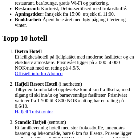
restaurant, bar/lounge, gratis Wi-Fi og parkering.
Restaurant:
Kortreist, Debio-sertifisert med frokostbuffé.
Åpningstider:
Innsjekk fra 15:00, utsjekk til 11:00.
Bookbarhet:
Åpent hele året med høy pågang i ferier og
vinter.
Topp 10 hotell
Ilsetra Hotell
Et leilighetshotell på fjellplatået med moderne fasiliteter og en
eksklusiv atmosfære. Prisnivået ligger på 2 000–4 000
NOK/natt med en rating på 4,5/5.
Offisiell info fra Alpinco
Hafjell Resort Hotell
(i nærheten)
Tilbyr en komfortabel opplevelse kun 4 km fra Illsetra, med
tilgang til ski inn/ut og barnevennlige fasiliteter. Prisnivået
varierer fra 1 500 til 3 800 NOK/natt og har en rating på
8,6/10.
Hafjell Turistkontor
Scandic Hafjell
(sentrum)
Et familievennlig hotell med stor frokostbuffé, innendørs
basseng og lekeområde, bare 6 km fra Illsetra. Prisene ligger