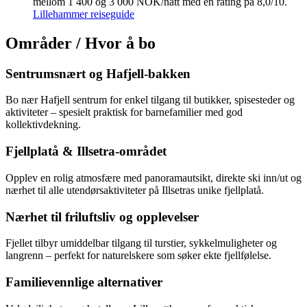
mellom 1 400 og 3 000 NOK/natt med en rating på 8,0/10.
Lillehammer reiseguide
Områder / Hvor å bo
Sentrumsnært og Hafjell-bakken
Bo nær Hafjell sentrum for enkel tilgang til butikker, spisesteder og
aktiviteter – spesielt praktisk for barnefamilier med god
kollektivdekning.
Fjellplatå & Illsetra-området
Opplev en rolig atmosfære med panoramautsikt, direkte ski inn/ut og
nærhet til alle utendørsaktiviteter på Illsetras unike fjellplatå.
Nærhet til friluftsliv og opplevelser
Fjellet tilbyr umiddelbar tilgang til turstier, sykkelmuligheter og
langrenn – perfekt for naturelskere som søker ekte fjellfølelse.
Familievennlige alternativer