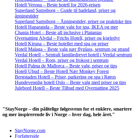
Hotell Verona – Beste hotell for 2026-reisen
Superland Sarpsborg – Guide til badeland, priser og
åpningstider
Superland Sarpsborg – Åpningstider, priser og praktiske tips
Hotell Haparanda – Beste valg for spa, IKEA og mer
Chania Hotel – Beste all inclusive i Platanias
Overnatting Alvdal – Frichs Hotell, priser og kjæledyr
Hotell Kiruna – Beste hoteller med spa og priser
Hotell Malaga – Beste valg nær flyplass, sentrum og strand
Verdal Hotell – Sentralt familiedrevet hotell i Verdal sentrum
Verdal Hotell – Rom, priser og frokost i sentrum
Hotell Palma de Mallorca – Beste valg, priser og tips
Hotell Ubud – Beste Hotell Nær Monkey Forest
Bergstaden Hotell – Priser, parkering og spa i Røros
Hundevennlig hotell Oslo – Beste valg med priser og tips
Julebord Hotell – Beste Tilbud med Overnatting 2025
"StayNorge – din pålitelige følgesvenn for et enklere, smartere
og mer inspirerende liv i Norge – hver dag, hele året."
StayNorge.com
Forfatterside