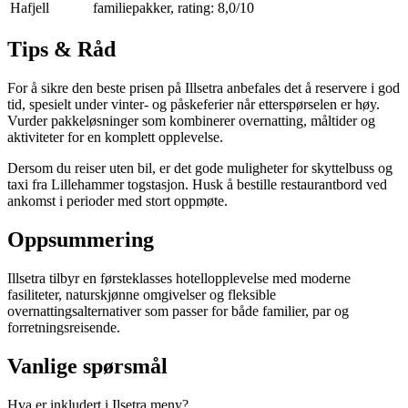
Hafjell
familiepakker, rating: 8,0/10
Tips & Råd
For å sikre den beste prisen på Illsetra anbefales det å reservere i god
tid, spesielt under vinter- og påskeferier når etterspørselen er høy.
Vurder pakkeløsninger som kombinerer overnatting, måltider og
aktiviteter for en komplett opplevelse.
Dersom du reiser uten bil, er det gode muligheter for skyttelbuss og
taxi fra Lillehammer togstasjon. Husk å bestille restaurantbord ved
ankomst i perioder med stort oppmøte.
Oppsummering
Illsetra tilbyr en førsteklasses hotellopplevelse med moderne
fasiliteter, naturskjønne omgivelser og fleksible
overnattingsalternativer som passer for både familier, par og
forretningsreisende.
Vanlige spørsmål
Hva er inkludert i Ilsetra meny?