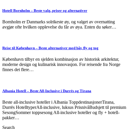
Hotell Bornholm – Beste valg, priser og alternativer
Bornholm er Danmarks solrikeste øy, og valget av overnatting
avgjør ofte hvilken opplevelse du får av øya. Enten du søker…
Reise til København – Beste alternativer med båt, fly og tog
København tilbyr en sjelden kombinasjon av historisk arkitektur,
moderne design og kulinarisk innovasjon. For reisende fra Norge
finnes det flere…
Albania Hotell – Beste All-Inclusive i Durrës og Tirana
Beste all-inclusive hoteller i Albania ToppdestinasjonerTirana,
Durrës HotelltyperAll-inclusive, luksus PrisnivåBudsjett til premium
SesongSommer toppsesong All-inclusive hoteller og fly + hotell-
pakker…
Search