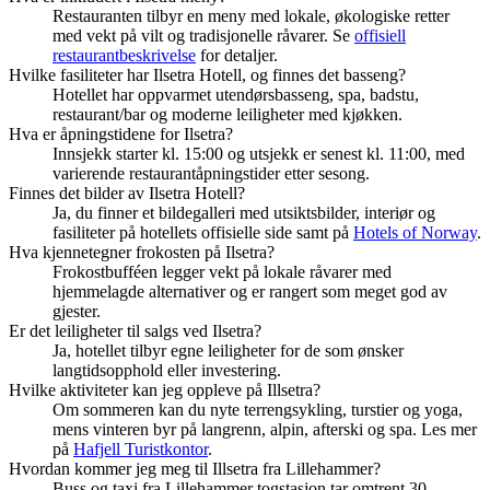
Restauranten tilbyr en meny med lokale, økologiske retter
med vekt på vilt og tradisjonelle råvarer. Se
offisiell
restaurantbeskrivelse
for detaljer.
Hvilke fasiliteter har Ilsetra Hotell, og finnes det basseng?
Hotellet har oppvarmet utendørsbasseng, spa, badstu,
restaurant/bar og moderne leiligheter med kjøkken.
Hva er åpningstidene for Ilsetra?
Innsjekk starter kl. 15:00 og utsjekk er senest kl. 11:00, med
varierende restaurantåpningstider etter sesong.
Finnes det bilder av Ilsetra Hotell?
Ja, du finner et bildegalleri med utsiktsbilder, interiør og
fasiliteter på hotellets offisielle side samt på
Hotels of Norway
.
Hva kjennetegner frokosten på Ilsetra?
Frokostbufféen legger vekt på lokale råvarer med
hjemmelagde alternativer og er rangert som meget god av
gjester.
Er det leiligheter til salgs ved Ilsetra?
Ja, hotellet tilbyr egne leiligheter for de som ønsker
langtidsopphold eller investering.
Hvilke aktiviteter kan jeg oppleve på Illsetra?
Om sommeren kan du nyte terrengsykling, turstier og yoga,
mens vinteren byr på langrenn, alpin, afterski og spa. Les mer
på
Hafjell Turistkontor
.
Hvordan kommer jeg meg til Illsetra fra Lillehammer?
Buss og taxi fra Lillehammer togstasjon tar omtrent 30