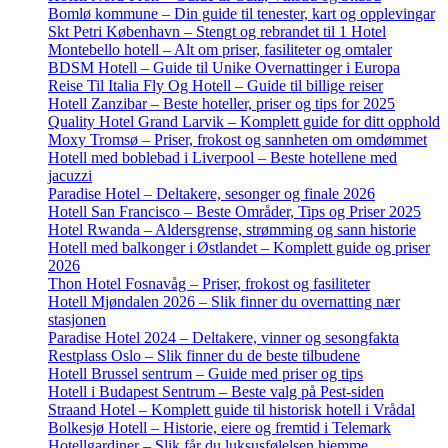
Bomlø kommune – Din guide til tenester, kart og opplevingar
Skt Petri København – Stengt og rebrandet til 1 Hotel
Montebello hotell – Alt om priser, fasiliteter og omtaler
BDSM Hotell – Guide til Unike Overnattinger i Europa
Reise Til Italia Fly Og Hotell – Guide til billige reiser
Hotell Zanzibar – Beste hoteller, priser og tips for 2025
Quality Hotel Grand Larvik – Komplett guide for ditt opphold
Moxy Tromsø – Priser, frokost og sannheten om omdømmet
Hotell med boblebad i Liverpool – Beste hotellene med
jacuzzi
Paradise Hotel – Deltakere, sesonger og finale 2026
Hotell San Francisco – Beste Områder, Tips og Priser 2025
Hotel Rwanda – Aldersgrense, strømming og sann historie
Hotell med balkonger i Østlandet – Komplett guide og priser
2026
Thon Hotel Fosnavåg – Priser, frokost og fasiliteter
Hotell Mjøndalen 2026 – Slik finner du overnatting nær
stasjonen
Paradise Hotel 2024 – Deltakere, vinner og sesongfakta
Restplass Oslo – Slik finner du de beste tilbudene
Hotell Brussel sentrum – Guide med priser og tips
Hotell i Budapest Sentrum – Beste valg på Pest-siden
Straand Hotel – Komplett guide til historisk hotell i Vrådal
Bolkesjø Hotell – Historie, eiere og fremtid i Telemark
Hotellgardiner – Slik får du luksusfølelsen hjemme