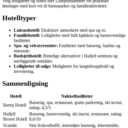
Velg leiligheter og hotell nær Lilleputthammer for praktiske
løsninger med kort vei til barneparker og familieaktiviteter.
Hotelltyper
Luksushotell:
Eksklusiv atmosfære med spa og ro.
Familiehotell:
Leiligheter med fullt kjøkken og barnevennlige
fasiliteter.
Spa- og velværesenter:
Fasiliteter med basseng, badstu og
massasje.
Budsjetthotell:
Rimelige alternativer i Hafjell sentrum og
nærliggende områder.
Leiligheter til salgs:
Muligheter for langtidsopphold og
investering.
Sammenligning
Hotell
Nøkkelfasiliteter
Basseng, spa, restaurant, gratis parkering, ski in/out,
Ilsetra Hotell
rating: 4,5/5
Hafjell
Basseng, barnevennlig, ski inn/ut, restaurant, rating:
Resort Hotell
8,6/10
Scandic
Stor frokostbuffé, innendørs basseng, lekeområde,