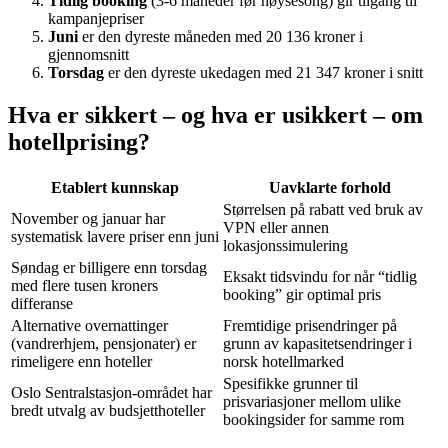
Tidlig booking
(3-6 måneder før høysesong) gir tilgang til
kampanjepriser
Juni
er den dyreste måneden med 20 136 kroner i
gjennomsnitt
Torsdag
er den dyreste ukedagen med 21 347 kroner i snitt
Hva er sikkert – og hva er usikkert – om
hotellprising?
Etablert kunnskap
Uavklarte forhold
Størrelsen på rabatt ved bruk av
November og januar har
VPN eller annen
systematisk lavere priser enn juni
lokasjonssimulering
Søndag er billigere enn torsdag
Eksakt tidsvindu for når “tidlig
med flere tusen kroners
booking” gir optimal pris
differanse
Alternative overnattinger
Fremtidige prisendringer på
(vandrerhjem, pensjonater) er
grunn av kapasitetsendringer i
rimeligere enn hoteller
norsk hotellmarked
Spesifikke grunner til
Oslo Sentralstasjon-området har
prisvariasjoner mellom ulike
bredt utvalg av budsjetthoteller
bookingsider for samme rom