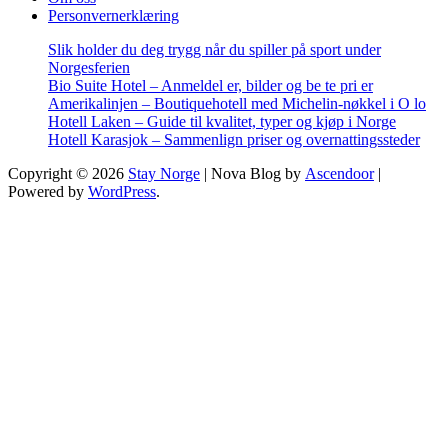
Personvernerklæring
Slik holder du deg trygg når du spiller på sport under
Norgesferien
Bio Suite Hotel – Anmeldel er, bilder og be te pri er
Amerikalinjen – Boutiquehotell med Michelin-nøkkel i O lo
Hotell Laken – Guide til kvalitet, typer og kjøp i Norge
Hotell Karasjok – Sammenlign priser og overnattingssteder
Copyright © 2026
Stay Norge
| Nova Blog by
Ascendoor
|
Powered by
WordPress
.