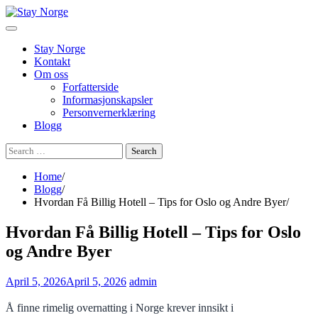
Skip
to
content
Stay Norge
Kontakt
Om oss
Forfatterside
Informasjonskapsler
Personvernerklæring
Blogg
Search
for:
Home
Blogg
Hvordan Få Billig Hotell – Tips for Oslo og Andre Byer
Hvordan Få Billig Hotell – Tips for Oslo
og Andre Byer
April 5, 2026
April 5, 2026
admin
Å finne rimelig overnatting i Norge krever innsikt i