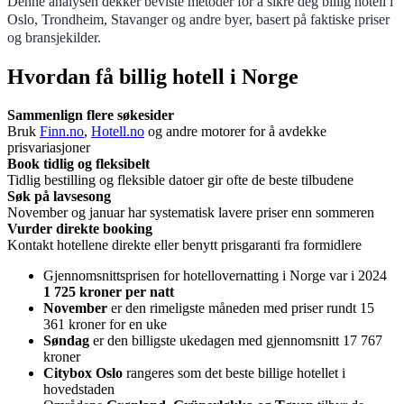
Denne analysen dekker beviste metoder for å sikre deg billig hotell i
Oslo, Trondheim, Stavanger og andre byer, basert på faktiske priser
og bransjekilder.
Hvordan få billig hotell i Norge
Sammenlign flere søkesider
Bruk
Finn.no
,
Hotell.no
og andre motorer for å avdekke
prisvariasjoner
Book tidlig og fleksibelt
Tidlig bestilling og fleksible datoer gir ofte de beste tilbudene
Søk på lavsesong
November og januar har systematisk lavere priser enn sommeren
Vurder direkte booking
Kontakt hotellene direkte eller benytt prisgaranti fra formidlere
Gjennomsnittsprisen for hotellovernatting i Norge var i 2024
1 725 kroner per natt
November
er den rimeligste måneden med priser rundt 15
361 kroner for en uke
Søndag
er den billigste ukedagen med gjennomsnitt 17 767
kroner
Citybox Oslo
rangeres som det beste billige hotellet i
hovedstaden