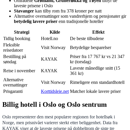
Områdene
Grønland, Grünerløkka og Tøyen
tilbyr de
laveste prisene i Oslo
Stavanger
kan tilby rom fra 378 kroner per natt
Alternative overnattinger som vandrerhjem og pensjonater gir
betydelig lavere priser
enn tradisjonelle hoteller
Strategi
Kilde
Effekt
Tidlig booking
Hotell.no
De beste tilbudene
Fleksible
Visit Norway
Betydelige besparelser
reisedatoer
Bestilling på
Priser fra 17 767 kr vs 21 347
KAYAK
søndag
kr (torsdag)
Laveste månedlige snitt (15
Reise i november
KAYAK
361 kr)
Alternative
Visit Norway
Rimeligere enn standardhotell
overnattinger
Prisgaranti
Korttidsleie.net
Matcher lokale lavere priser
Billig hotell i Oslo og Oslo sentrum
Oslo representerer den mest populære regionen for hotellsøk i
Norge, men prisnivået varierer sterkt etter beliggenhet. Data fra
KAYAK viser at de laveste prisene på dobbeltrom de siste tre