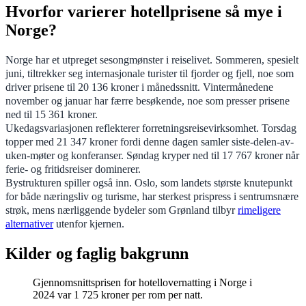
Hvorfor varierer hotellprisene så mye i
Norge?
Norge har et utpreget sesongmønster i reiselivet. Sommeren, spesielt
juni, tiltrekker seg internasjonale turister til fjorder og fjell, noe som
driver prisene til 20 136 kroner i månedssnitt. Vintermånedene
november og januar har færre besøkende, noe som presser prisene
ned til 15 361 kroner.
Ukedagsvariasjonen reflekterer forretningsreisevirksomhet. Torsdag
topper med 21 347 kroner fordi denne dagen samler siste-delen-av-
uken-møter og konferanser. Søndag kryper ned til 17 767 kroner når
ferie- og fritidsreiser dominerer.
Bystrukturen spiller også inn. Oslo, som landets største knutepunkt
for både næringsliv og turisme, har sterkest prispress i sentrumsnære
strøk, mens nærliggende bydeler som Grønland tilbyr
rimeligere
alternativer
utenfor kjernen.
Kilder og faglig bakgrunn
Gjennomsnittsprisen for hotellovernatting i Norge i
2024 var 1 725 kroner per rom per natt.