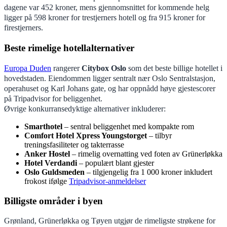
dagene var 452 kroner, mens gjennomsnittet for kommende helg
ligger på 598 kroner for trestjerners hotell og fra 915 kroner for
firestjerners.
Beste rimelige hotellalternativer
Europa Duden
rangerer
Citybox Oslo
som det beste billige hotellet i
hovedstaden. Eiendommen ligger sentralt nær Oslo Sentralstasjon,
operahuset og Karl Johans gate, og har oppnådd høye gjestescorer
på Tripadvisor for beliggenhet.
Øvrige konkurransedyktige alternativer inkluderer:
Smarthotel
– sentral beliggenhet med kompakte rom
Comfort Hotel Xpress Youngstorget
– tilbyr
treningsfasiliteter og takterrasse
Anker Hostel
– rimelig overnatting ved foten av Grünerløkka
Hotel Verdandi
– populært blant gjester
Oslo Guldsmeden
– tilgjengelig fra 1 000 kroner inkludert
frokost ifølge
Tripadvisor-anmeldelser
Billigste områder i byen
Grønland, Grünerløkka og Tøyen utgjør de rimeligste strøkene for