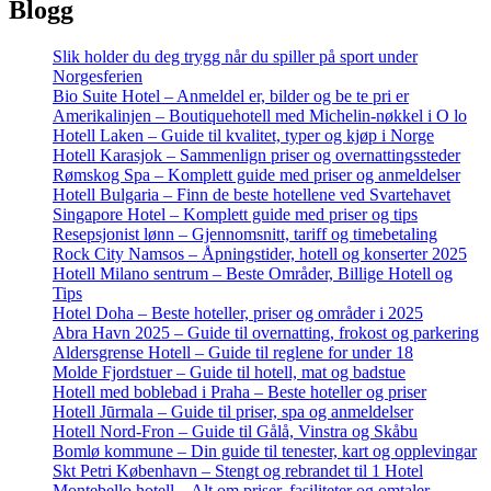
Blogg
Slik holder du deg trygg når du spiller på sport under
Norgesferien
Bio Suite Hotel – Anmeldel er, bilder og be te pri er
Amerikalinjen – Boutiquehotell med Michelin-nøkkel i O lo
Hotell Laken – Guide til kvalitet, typer og kjøp i Norge
Hotell Karasjok – Sammenlign priser og overnattingssteder
Rømskog Spa – Komplett guide med priser og anmeldelser
Hotell Bulgaria – Finn de beste hotellene ved Svartehavet
Singapore Hotel – Komplett guide med priser og tips
Resepsjonist lønn – Gjennomsnitt, tariff og timebetaling
Rock City Namsos – Åpningstider, hotell og konserter 2025
Hotell Milano sentrum – Beste Områder, Billige Hotell og
Tips
Hotel Doha – Beste hoteller, priser og områder i 2025
Abra Havn 2025 – Guide til overnatting, frokost og parkering
Aldersgrense Hotell – Guide til reglene for under 18
Molde Fjordstuer – Guide til hotell, mat og badstue
Hotell med boblebad i Praha – Beste hoteller og priser
Hotell Jūrmala – Guide til priser, spa og anmeldelser
Hotell Nord-Fron – Guide til Gålå, Vinstra og Skåbu
Bomlø kommune – Din guide til tenester, kart og opplevingar
Skt Petri København – Stengt og rebrandet til 1 Hotel
Montebello hotell – Alt om priser, fasiliteter og omtaler