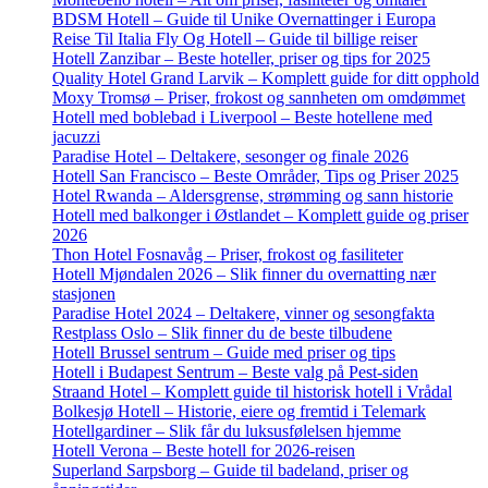
BDSM Hotell – Guide til Unike Overnattinger i Europa
Reise Til Italia Fly Og Hotell – Guide til billige reiser
Hotell Zanzibar – Beste hoteller, priser og tips for 2025
Quality Hotel Grand Larvik – Komplett guide for ditt opphold
Moxy Tromsø – Priser, frokost og sannheten om omdømmet
Hotell med boblebad i Liverpool – Beste hotellene med
jacuzzi
Paradise Hotel – Deltakere, sesonger og finale 2026
Hotell San Francisco – Beste Områder, Tips og Priser 2025
Hotel Rwanda – Aldersgrense, strømming og sann historie
Hotell med balkonger i Østlandet – Komplett guide og priser
2026
Thon Hotel Fosnavåg – Priser, frokost og fasiliteter
Hotell Mjøndalen 2026 – Slik finner du overnatting nær
stasjonen
Paradise Hotel 2024 – Deltakere, vinner og sesongfakta
Restplass Oslo – Slik finner du de beste tilbudene
Hotell Brussel sentrum – Guide med priser og tips
Hotell i Budapest Sentrum – Beste valg på Pest-siden
Straand Hotel – Komplett guide til historisk hotell i Vrådal
Bolkesjø Hotell – Historie, eiere og fremtid i Telemark
Hotellgardiner – Slik får du luksusfølelsen hjemme
Hotell Verona – Beste hotell for 2026-reisen
Superland Sarpsborg – Guide til badeland, priser og