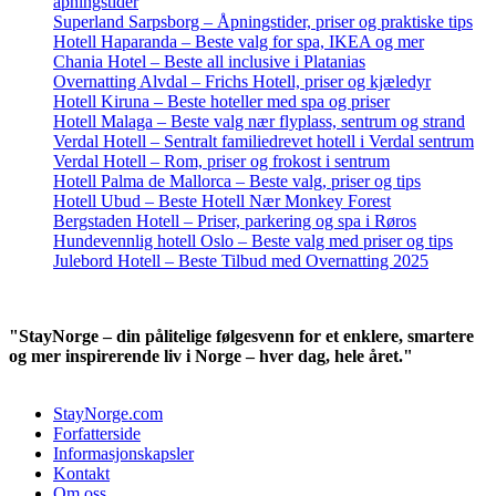
åpningstider
Superland Sarpsborg – Åpningstider, priser og praktiske tips
Hotell Haparanda – Beste valg for spa, IKEA og mer
Chania Hotel – Beste all inclusive i Platanias
Overnatting Alvdal – Frichs Hotell, priser og kjæledyr
Hotell Kiruna – Beste hoteller med spa og priser
Hotell Malaga – Beste valg nær flyplass, sentrum og strand
Verdal Hotell – Sentralt familiedrevet hotell i Verdal sentrum
Verdal Hotell – Rom, priser og frokost i sentrum
Hotell Palma de Mallorca – Beste valg, priser og tips
Hotell Ubud – Beste Hotell Nær Monkey Forest
Bergstaden Hotell – Priser, parkering og spa i Røros
Hundevennlig hotell Oslo – Beste valg med priser og tips
Julebord Hotell – Beste Tilbud med Overnatting 2025
"StayNorge – din pålitelige følgesvenn for et enklere, smartere
og mer inspirerende liv i Norge – hver dag, hele året."
StayNorge.com
Forfatterside
Informasjonskapsler
Kontakt
Om oss