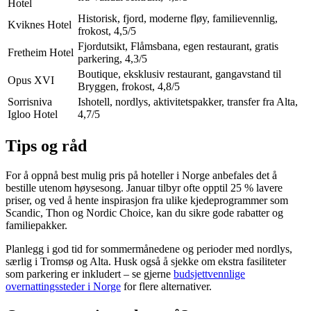
Hotel
Historisk, fjord, moderne fløy, familievennlig,
Kviknes Hotel
frokost, 4,5/5
Fjordutsikt, Flåmsbana, egen restaurant, gratis
Fretheim Hotel
parkering, 4,3/5
Boutique, eksklusiv restaurant, gangavstand til
Opus XVI
Bryggen, frokost, 4,8/5
Sorrisniva
Ishotell, nordlys, aktivitetspakker, transfer fra Alta,
Igloo Hotel
4,7/5
Tips og råd
For å oppnå best mulig pris på hoteller i Norge anbefales det å
bestille utenom høysesong. Januar tilbyr ofte opptil 25 % lavere
priser, og ved å hente inspirasjon fra ulike kjedeprogrammer som
Scandic, Thon og Nordic Choice, kan du sikre gode rabatter og
familiepakker.
Planlegg i god tid for sommermånedene og perioder med nordlys,
særlig i Tromsø og Alta. Husk også å sjekke om ekstra fasiliteter
som parkering er inkludert – se gjerne
budsjettvennlige
overnattingssteder i Norge
for flere alternativer.