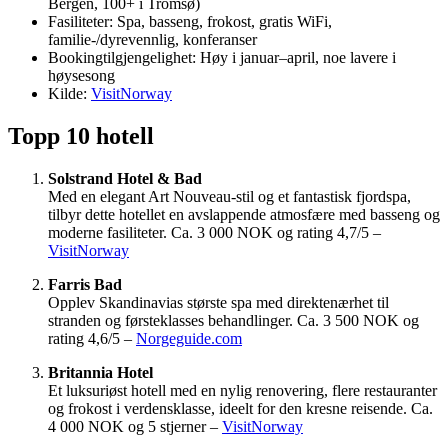
Bergen, 100+ i Tromsø)
Fasiliteter: Spa, basseng, frokost, gratis WiFi,
familie-/dyrevennlig, konferanser
Bookingtilgjengelighet: Høy i januar–april, noe lavere i
høysesong
Kilde:
VisitNorway
Topp 10 hotell
Solstrand Hotel & Bad
Med en elegant Art Nouveau-stil og et fantastisk fjordspa,
tilbyr dette hotellet en avslappende atmosfære med basseng og
moderne fasiliteter. Ca. 3 000 NOK og rating 4,7/5 –
VisitNorway
Farris Bad
Opplev Skandinavias største spa med direktenærhet til
stranden og førsteklasses behandlinger. Ca. 3 500 NOK og
rating 4,6/5 –
Norgeguide.com
Britannia Hotel
Et luksuriøst hotell med en nylig renovering, flere restauranter
og frokost i verdensklasse, ideelt for den kresne reisende. Ca.
4 000 NOK og 5 stjerner –
VisitNorway