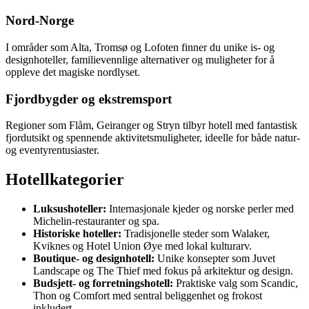
Nord-Norge
I områder som Alta, Tromsø og Lofoten finner du unike is- og
designhoteller, familievennlige alternativer og muligheter for å
oppleve det magiske nordlyset.
Fjordbygder og ekstremsport
Regioner som Flåm, Geiranger og Stryn tilbyr hotell med fantastisk
fjordutsikt og spennende aktivitetsmuligheter, ideelle for både natur-
og eventyrentusiaster.
Hotellkategorier
Luksushoteller:
Internasjonale kjeder og norske perler med
Michelin-restauranter og spa.
Historiske hoteller:
Tradisjonelle steder som Walaker,
Kviknes og Hotel Union Øye med lokal kulturarv.
Boutique- og designhotell:
Unike konsepter som Juvet
Landscape og The Thief med fokus på arkitektur og design.
Budsjett- og forretningshotell:
Praktiske valg som Scandic,
Thon og Comfort med sentral beliggenhet og frokost
inkludert.