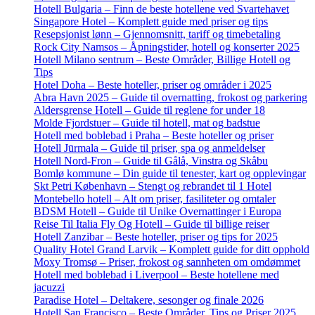
Hotell Bulgaria – Finn de beste hotellene ved Svartehavet
Singapore Hotel – Komplett guide med priser og tips
Resepsjonist lønn – Gjennomsnitt, tariff og timebetaling
Rock City Namsos – Åpningstider, hotell og konserter 2025
Hotell Milano sentrum – Beste Områder, Billige Hotell og
Tips
Hotel Doha – Beste hoteller, priser og områder i 2025
Abra Havn 2025 – Guide til overnatting, frokost og parkering
Aldersgrense Hotell – Guide til reglene for under 18
Molde Fjordstuer – Guide til hotell, mat og badstue
Hotell med boblebad i Praha – Beste hoteller og priser
Hotell Jūrmala – Guide til priser, spa og anmeldelser
Hotell Nord-Fron – Guide til Gålå, Vinstra og Skåbu
Bomlø kommune – Din guide til tenester, kart og opplevingar
Skt Petri København – Stengt og rebrandet til 1 Hotel
Montebello hotell – Alt om priser, fasiliteter og omtaler
BDSM Hotell – Guide til Unike Overnattinger i Europa
Reise Til Italia Fly Og Hotell – Guide til billige reiser
Hotell Zanzibar – Beste hoteller, priser og tips for 2025
Quality Hotel Grand Larvik – Komplett guide for ditt opphold
Moxy Tromsø – Priser, frokost og sannheten om omdømmet
Hotell med boblebad i Liverpool – Beste hotellene med
jacuzzi
Paradise Hotel – Deltakere, sesonger og finale 2026
Hotell San Francisco – Beste Områder, Tips og Priser 2025