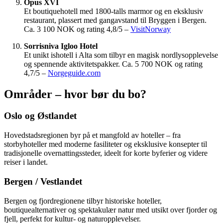
Opus XVI
Et boutiquehotell med 1800-talls marmor og en eksklusiv
restaurant, plassert med gangavstand til Bryggen i Bergen.
Ca. 3 100 NOK og rating 4,8/5 –
VisitNorway
Sorrisniva Igloo Hotel
Et unikt ishotell i Alta som tilbyr en magisk nordlysopplevelse
og spennende aktivitetspakker. Ca. 5 700 NOK og rating
4,7/5 –
Norgeguide.com
Områder – hvor bør du bo?
Oslo og Østlandet
Hovedstadsregionen byr på et mangfold av hoteller – fra
storbyhoteller med moderne fasiliteter og eksklusive konsepter til
tradisjonelle overnattingssteder, ideelt for korte byferier og videre
reiser i landet.
Bergen / Vestlandet
Bergen og fjordregionene tilbyr historiske hoteller,
boutiquealternativer og spektakulær natur med utsikt over fjorder og
fjell, perfekt for kultur- og naturopplevelser.