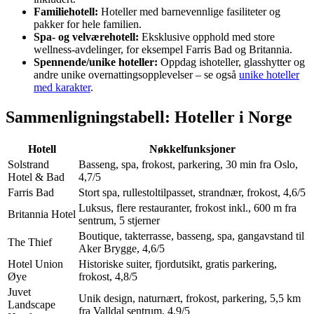
Familiehotell:
Hoteller med barnevennlige fasiliteter og
pakker for hele familien.
Spa- og velværehotell:
Eksklusive opphold med store
wellness-avdelinger, for eksempel Farris Bad og Britannia.
Spennende/unike hoteller:
Oppdag ishoteller, glasshytter og
andre unike overnattingsopplevelser – se også
unike hoteller
med karakter
.
Sammenligningstabell: Hoteller i Norge
Hotell
Nøkkelfunksjoner
Solstrand
Basseng, spa, frokost, parkering, 30 min fra Oslo,
Hotel & Bad
4,7/5
Farris Bad
Stort spa, rullestoltilpasset, strandnær, frokost, 4,6/5
Luksus, flere restauranter, frokost inkl., 600 m fra
Britannia Hotel
sentrum, 5 stjerner
Boutique, takterrasse, basseng, spa, gangavstand til
The Thief
Aker Brygge, 4,6/5
Hotel Union
Historiske suiter, fjordutsikt, gratis parkering,
Øye
frokost, 4,8/5
Juvet
Unik design, naturnært, frokost, parkering, 5,5 km
Landscape
fra Valldal sentrum, 4,9/5