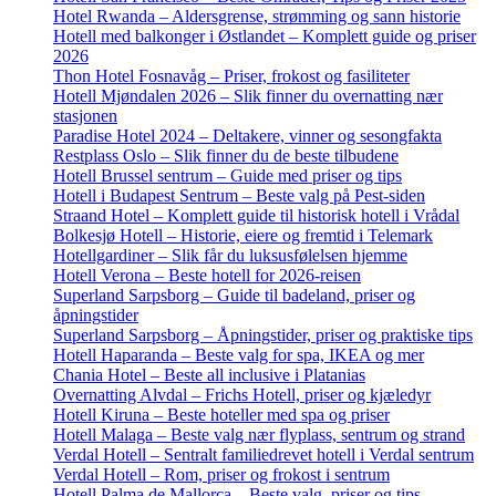
Hotel Rwanda – Aldersgrense, strømming og sann historie
Hotell med balkonger i Østlandet – Komplett guide og priser
2026
Thon Hotel Fosnavåg – Priser, frokost og fasiliteter
Hotell Mjøndalen 2026 – Slik finner du overnatting nær
stasjonen
Paradise Hotel 2024 – Deltakere, vinner og sesongfakta
Restplass Oslo – Slik finner du de beste tilbudene
Hotell Brussel sentrum – Guide med priser og tips
Hotell i Budapest Sentrum – Beste valg på Pest-siden
Straand Hotel – Komplett guide til historisk hotell i Vrådal
Bolkesjø Hotell – Historie, eiere og fremtid i Telemark
Hotellgardiner – Slik får du luksusfølelsen hjemme
Hotell Verona – Beste hotell for 2026-reisen
Superland Sarpsborg – Guide til badeland, priser og
åpningstider
Superland Sarpsborg – Åpningstider, priser og praktiske tips
Hotell Haparanda – Beste valg for spa, IKEA og mer
Chania Hotel – Beste all inclusive i Platanias
Overnatting Alvdal – Frichs Hotell, priser og kjæledyr
Hotell Kiruna – Beste hoteller med spa og priser
Hotell Malaga – Beste valg nær flyplass, sentrum og strand
Verdal Hotell – Sentralt familiedrevet hotell i Verdal sentrum
Verdal Hotell – Rom, priser og frokost i sentrum
Hotell Palma de Mallorca – Beste valg, priser og tips