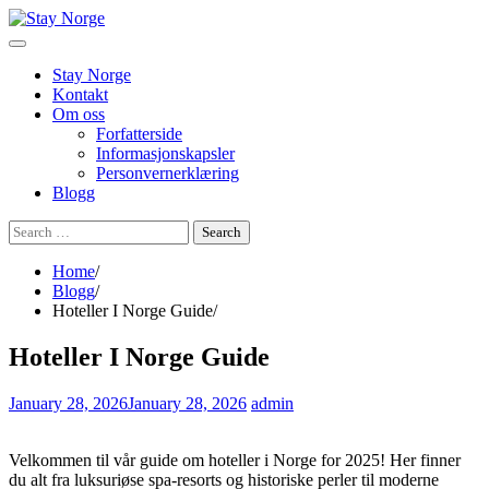
Skip
to
content
Stay Norge
Kontakt
Om oss
Forfatterside
Informasjonskapsler
Personvernerklæring
Blogg
Search
for:
Home
Blogg
Hoteller I Norge Guide
Hoteller I Norge Guide
January 28, 2026
January 28, 2026
admin
Velkommen til vår guide om hoteller i Norge for 2025! Her finner
du alt fra luksuriøse spa-resorts og historiske perler til moderne