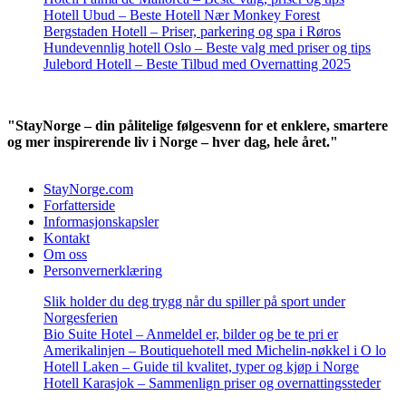
Hotell Ubud – Beste Hotell Nær Monkey Forest
Bergstaden Hotell – Priser, parkering og spa i Røros
Hundevennlig hotell Oslo – Beste valg med priser og tips
Julebord Hotell – Beste Tilbud med Overnatting 2025
"StayNorge – din pålitelige følgesvenn for et enklere, smartere
og mer inspirerende liv i Norge – hver dag, hele året."
StayNorge.com
Forfatterside
Informasjonskapsler
Kontakt
Om oss
Personvernerklæring
Slik holder du deg trygg når du spiller på sport under
Norgesferien
Bio Suite Hotel – Anmeldel er, bilder og be te pri er
Amerikalinjen – Boutiquehotell med Michelin-nøkkel i O lo
Hotell Laken – Guide til kvalitet, typer og kjøp i Norge
Hotell Karasjok – Sammenlign priser og overnattingssteder