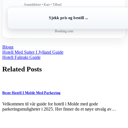
Anmeldelser • Kart • Tilbud
→
Sjekk pris og bestill
Booking.com
Blogg
Post
Hotell Med Suiter I Jylland Guide
Hotell Faliraki Guide
navigation
Related Posts
Beste Hotell I Molde Med Parkering
Velkommen til vår guide for hotell i Molde med gode
parkeringsmuligheter i 2025. Her finner du et nøye utvalg av…