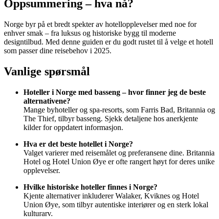
Oppsummering – hva nå?
Norge byr på et bredt spekter av hotellopplevelser med noe for
enhver smak – fra luksus og historiske bygg til moderne
designtilbud. Med denne guiden er du godt rustet til å velge et hotell
som passer dine reisebehov i 2025.
Vanlige spørsmål
Hoteller i Norge med basseng – hvor finner jeg de beste
alternativene?
Mange byhoteller og spa-resorts, som Farris Bad, Britannia og
The Thief, tilbyr basseng. Sjekk detaljene hos anerkjente
kilder for oppdatert informasjon.
Hva er det beste hotellet i Norge?
Valget varierer med reisemålet og preferansene dine. Britannia
Hotel og Hotel Union Øye er ofte rangert høyt for deres unike
opplevelser.
Hvilke historiske hoteller finnes i Norge?
Kjente alternativer inkluderer Walaker, Kviknes og Hotel
Union Øye, som tilbyr autentiske interiører og en sterk lokal
kulturarv.