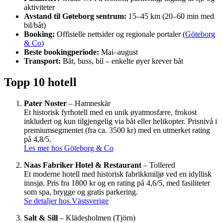
aktiviteter
Avstand til Gøteborg sentrum:
15–45 km (20–60 min med
bil/båt)
Booking:
Offisielle nettsider og regionale portaler (
Göteborg
& Co
)
Beste bookingperiode:
Mai–august
Transport:
Båt, buss, bil – enkelte øyer krever båt
Topp 10 hotell
Pater Noster
– Hamneskär
Et historisk fyrhotell med en unik øyatmosfære, frokost
inkludert og kun tilgjengelig via båt eller helikopter. Prisnivå i
premiumsegmentet (fra ca. 3500 kr) med en utmerket rating
på 4,8/5.
Les mer hos Göteborg & Co
Naas Fabriker Hotel & Restaurant
– Tollered
Et moderne hotell med historisk fabrikkmiljø ved en idyllisk
innsjø. Pris fra 1800 kr og en rating på 4,6/5, med fasiliteter
som spa, brygge og gratis parkering.
Se detaljer hos Västsverige
Salt & Sill
– Klädesholmen (Tjörn)