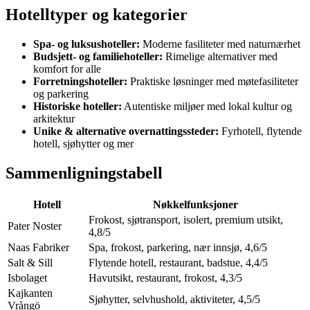
Hotelltyper og kategorier
Spa- og luksushoteller:
Moderne fasiliteter med naturnærhet
Budsjett- og familiehoteller:
Rimelige alternativer med
komfort for alle
Forretningshoteller:
Praktiske løsninger med møtefasiliteter
og parkering
Historiske hoteller:
Autentiske miljøer med lokal kultur og
arkitektur
Unike & alternative overnattingssteder:
Fyrhotell, flytende
hotell, sjøhytter og mer
Sammenligningstabell
Hotell
Nøkkelfunksjoner
Frokost, sjøtransport, isolert, premium utsikt,
Pater Noster
4,8/5
Naas Fabriker
Spa, frokost, parkering, nær innsjø, 4,6/5
Salt & Sill
Flytende hotell, restaurant, badstue, 4,4/5
Isbolaget
Havutsikt, restaurant, frokost, 4,3/5
Kajkanten
Sjøhytter, selvhushold, aktiviteter, 4,5/5
Vrångö