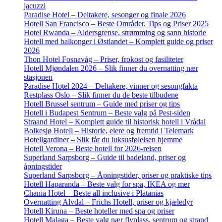
jacuzzi
Paradise Hotel – Deltakere, sesonger og finale 2026
Hotell San Francisco – Beste Områder, Tips og Priser 2025
Hotel Rwanda – Aldersgrense, strømming og sann historie
Hotell med balkonger i Østlandet – Komplett guide og priser
2026
Thon Hotel Fosnavåg – Priser, frokost og fasiliteter
Hotell Mjøndalen 2026 – Slik finner du overnatting nær
stasjonen
Paradise Hotel 2024 – Deltakere, vinner og sesongfakta
Restplass Oslo – Slik finner du de beste tilbudene
Hotell Brussel sentrum – Guide med priser og tips
Hotell i Budapest Sentrum – Beste valg på Pest-siden
Straand Hotel – Komplett guide til historisk hotell i Vrådal
Bolkesjø Hotell – Historie, eiere og fremtid i Telemark
Hotellgardiner – Slik får du luksusfølelsen hjemme
Hotell Verona – Beste hotell for 2026-reisen
Superland Sarpsborg – Guide til badeland, priser og
åpningstider
Superland Sarpsborg – Åpningstider, priser og praktiske tips
Hotell Haparanda – Beste valg for spa, IKEA og mer
Chania Hotel – Beste all inclusive i Platanias
Overnatting Alvdal – Frichs Hotell, priser og kjæledyr
Hotell Kiruna – Beste hoteller med spa og priser
Hotell Malaga – Beste valg nær flyplass, sentrum og strand