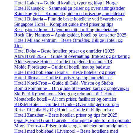
Hotell Laken – Guide til kvalitet, typer og kjøp i Norge
Hotell Karasjok – Sammenlign priser og overnattingssteder
Rømskog Spa – Komplett guide med priser og anmeldelser
Hotell Bulgaria – Finn de beste hotellene ved Svartehavet
Singapore Hotel – Komplett guide med priser og tips
Resepsjonist lønn – Gjennomsnitt, tariff og timebetaling
Rock City Namsos – Åpningstider, hotell og konserter 2025
Hotell Milano sentrum – Beste Områder, Billige Hotell og
Tips
Hotel Doha – Beste hoteller, priser og områder i 2025
Abra Havn 2025 – Guide til overnatting, frokost og parkering
Aldersgrense Hotell – Guide til reglene for under 18
Molde Fjordstuer – Guide til hotell, mat og badstue
Hotell med boblebad i Praha – Beste hoteller og priser
Hotell Jūrmala – Guide til priser, spa og anmeldelser
Hotell Nord-Fron – Guide til Gålå, Vinstra og Skåbu
Bomlø kommune – Din guide til tenester, kart og opplevingar
Skt Petri København – Stengt og rebrandet til 1 Hotel
Montebello hotell – Alt om priser, fasiliteter og omtaler
BDSM Hotell – Guide til Unike Overnattinger i Europa
Reise Til Italia Fly Og Hotell – Guide til billige reiser
Hotell Zanzibar – Beste hoteller, priser og tips for 2025
Quality Hotel Grand Larvik – Komplett guide for ditt opphold
Moxy Tromsø – Priser, frokost og sannheten om omdømmet
Hotell med boblebad i Liverpool – Beste hotellene med