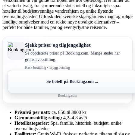
Velkommen til vår guide for hotell utenfor Gøteborg. Her finner du
et variert utvalg, fra sjarmerende slottshotell og luksuriøse spa-
hoteller til budsjettvennlige vandrerhjem og unike flytende
overnattingssteder. Utforsk den svenske skjærgårdens magi og rolige
landlige omgivelser med en rekke nøye utvalgte alternativer –
perfekt for både familier, par og eventyrlystne reisende.
Sjekk priser og tilgjengelighet
Se oppdaterte priser på Booking.com. Mange steder har
gratis avbestilling.
Rask bestilling • Trygg betaling
→
Se hotell på Booking.com
Booking.com
Prisnivå per natt:
ca. 850 til 3800 kr
Gjennomsnittlig rating:
4,2–4,8 av 5
Hotellkategorier:
Spa, familie, historisk, budsjett, unike
overnattingssteder
Fasiliteter:
Gratis Wi-Fi, frokost, parkering, tilgang til sjø og