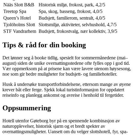
Nääs Slott B&B
Historisk miljø, frokost, park, 4,2/5
Treetop Spa
Spa, skog, basseng, frokost, 4,0/5
Queen’s Hotel
Budsjett, familierom, sentralt, 4,0/5
Tjolöholms Slott
Slottsmiljø, aktiviteter, selvhushold, 4,7/5
STF Vandrarhem
Budsjett, frokostvalg, nær kollektiv, 3,9/5
Tips & råd for din booking
Det lønner seg å booke tidlig, spesielt for sommermånedene (mai–
august) siden de unike overnattingsstedene ofte fylles opp i god tid.
Vær oppmerksom på at prisene kan være lavere utenom høysesong,
noe som gir bedre muligheter for budsjett- og familiehoteller.
Husk å undersøke transportforbindelsene, ettersom mange av øyene
krever båt eller ferge. Sjekk lokal turistinformasjon for oppdatert
reiseinfo og planlegg ankomst og avreise i henhold til fergetider.
Oppsummering
Hotell utenfor Gøteborg byr på en spennende kombinasjon av
naturopplevelser, historisk sjarm og et bredt spekter av
overnattingsmuligheter. Uansett om du velger slottshotell, fyr, spa-