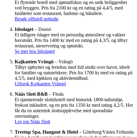
Et flytende hotell med sjømatfokus og en unik beliggenhet
ved bryggen. Pris fra 2100 kr og en rating på 4,4/5, med
fasiliteter som restaurant, badstue og båtutleie.
Besøk offisiell nettside
Isbolaget
– Donsö
Et tidligere islager med en personlig atmosfære og vakker
havutsikt. Pris fra 1400 kr med en rating på 4,3/5, og tilbyr
restaurant, uteservering og sjøutsikt.
Se mer hos Isbolaget
Kajkanten Vrångö
– Vrångö
Tilbyr sjøhytter og feriehus med full utsikt over havet, ideelt
for familier og naturelskere. Pris fra 1700 kr med en rating på
4,5/5, med kjøkken og aktivitetstilbud.
Utforsk Kajkanten Vrångö
Nääs Slott B&B
– Floda
Et sjarmerende slottshotell med historisk 1800-tallsmiljø,
frokost inkludert, og en pris fra 1350 kr med rating 4,2/5. Her
får du en autentisk slottsopplevelse med sporadiske
omvisninger.
Les om Nääs Slott
Treetop Spa, Hangout & Hotel
– Göteborg/Västra Frölunda