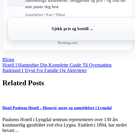
Sammenlign anmeldelser, beliggenhet og pris – og finn det
som passer deg best.
Anmeldelser • Kart • Tilbud
→
Sjekk pris og bestill
Booking.com
Blogg
Post
Hotell I Hampshire Din Komplette Guide Til Overnatting
Badeland I Trysil For Familie Og Aktiviteter
navigation
Related Posts
Hotel Paulsens Hotell – Historie, meny og anmeldelser i Lyngdal
Paulsens Hotell i Lyngdal sentrum representerer over 130 års
kontinuerlig gjestfrihet ved elva Lygna. Etablert i 1894, har stedet
bevart…