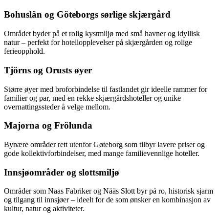
Bohuslän og Göteborgs sørlige skjærgård
Området byder på et rolig kystmiljø med små havner og idyllisk
natur – perfekt for hotellopplevelser på skjærgården og rolige
ferieopphold.
Tjörns og Orusts øyer
Større øyer med broforbindelse til fastlandet gir ideelle rammer for
familier og par, med en rekke skjærgårdshoteller og unike
overnattingssteder å velge mellom.
Majorna og Frölunda
Bynære områder rett utenfor Gøteborg som tilbyr lavere priser og
gode kollektivforbindelser, med mange familievennlige hoteller.
Innsjøområder og slottsmiljø
Områder som Naas Fabriker og Nääs Slott byr på ro, historisk sjarm
og tilgang til innsjøer – ideelt for de som ønsker en kombinasjon av
kultur, natur og aktiviteter.