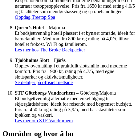
Et spa-hotell som kombinerer moderne behandlinger med en
naturnær tretoppsopplevelse. Pris fra 1650 kr med rating 4,0/5
og fasiliteter som utendørsbasseng og spa-behandlinger.
Oppdag Treetop Spa
Queen’s Hotel
– Majorna
Et budsjettvennlig hotell plassert i et bynært område, ideelt for
barnefamilier. Med rom fra 890 kr og rating på 4,0/5, tilbyr
hotellet frokost, Wi-Fi og familierom.
Les mer hos The Broke Backpacker
Tjolöholms Slott
– Fjärås
Opplev overnatting i et praktfullt slottsmiljø med moderne
komfort. Pris fra 1900 kr, rating på 4,7/5, med egne
slottsparker og aktivitetsmuligheter.
Se detaljer på offisiell nettside
STF Göteborgs Vandrarhem
– Göteborg/Majorna
Et budsjettvennlig alternativ med enkel tilgang til
skjærgårdsbåtene, ideelt for reisende med begrenset budsjett.
Pris fra 450 kr og rating på 3,9/5, med basisfasiliteter som
kjøkken og vaskeri.
Les mer om STF Vandrarhem
Områder og hvor å bo