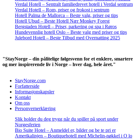
Verdal Hotell – Sentralt familiedrevet hotell i Verdal sentrum
Verdal Hotell – Rom, priser og frokost i sentrum
Hotell Palma de Mallorca – Beste valg, priser og tips
Hotell Ubud – Beste Hotell Nær Monkey Forest
Bergstaden Hotell – Priser, parkering og spa i Røros
Hundevennlig hotell Oslo – Beste valg med priser og tips
Julebord Hotell – Beste Tilbud med Overnatting 2025
"StayNorge – din pålitelige følgesvenn for et enklere, smartere
og mer inspirerende liv i Norge – hver dag, hele året."
StayNorge.com
Forfatterside
Informasjonskapsler
Kontakt
Om oss
Personvernerklæring
Slik holder du deg trygg når du spiller på sport under
Norgesferien
Bio Suite Hotel – Anmeldel er, bilder og be te pri er
Amerikalinjen – Boutiquehotell med Michelin-nøkkel i O lo