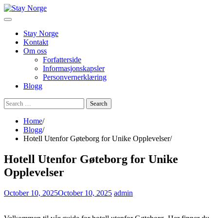
Skip
to
content
Stay Norge
Kontakt
Om oss
Forfatterside
Informasjonskapsler
Personvernerklæring
Blogg
Search
for:
Home
Blogg
Hotell Utenfor Gøteborg for Unike Opplevelser
Hotell Utenfor Gøteborg for Unike
Opplevelser
October 10, 2025
October 10, 2025
admin