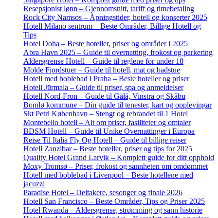
Resepsjonist lønn – Gjennomsnitt, tariff og timebetaling
Rock City Namsos – Åpningstider, hotell og konserter 2025
Hotell Milano sentrum – Beste Områder, Billige Hotell og
Tips
Hotel Doha – Beste hoteller, priser og områder i 2025
Abra Havn 2025 – Guide til overnatting, frokost og parkering
Aldersgrense Hotell – Guide til reglene for under 18
Molde Fjordstuer – Guide til hotell, mat og badstue
Hotell med boblebad i Praha – Beste hoteller og priser
Hotell Jūrmala – Guide til priser, spa og anmeldelser
Hotell Nord-Fron – Guide til Gålå, Vinstra og Skåbu
Bomlø kommune – Din guide til tenester, kart og opplevingar
Skt Petri København – Stengt og rebrandet til 1 Hotel
Montebello hotell – Alt om priser, fasiliteter og omtaler
BDSM Hotell – Guide til Unike Overnattinger i Europa
Reise Til Italia Fly Og Hotell – Guide til billige reiser
Hotell Zanzibar – Beste hoteller, priser og tips for 2025
Quality Hotel Grand Larvik – Komplett guide for ditt opphold
Moxy Tromsø – Priser, frokost og sannheten om omdømmet
Hotell med boblebad i Liverpool – Beste hotellene med
jacuzzi
Paradise Hotel – Deltakere, sesonger og finale 2026
Hotell San Francisco – Beste Områder, Tips og Priser 2025
Hotel Rwanda – Aldersgrense, strømming og sann historie