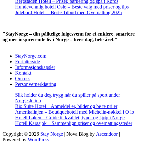
Bergstaden Hotell – Priser, parkering og spa i Røros
Hundevennlig hotell Oslo – Beste valg med priser og tips
Julebord Hotell – Beste Tilbud med Overnatting 2025
"StayNorge – din pålitelige følgesvenn for et enklere, smartere
og mer inspirerende liv i Norge – hver dag, hele året."
StayNorge.com
Forfatterside
Informasjonskapsler
Kontakt
Om oss
Personvernerklæring
Slik holder du deg trygg når du spiller på sport under
Norgesferien
Bio Suite Hotel – Anmeldel er, bilder og be te pri er
Amerikalinjen – Boutiquehotell med Michelin-nøkkel i O lo
Hotell Laken – Guide til kvalitet, typer og kjøp i Norge
Hotell Karasjok – Sammenlign priser og overnattingssteder
Copyright © 2026
Stay Norge
| Nova Blog by
Ascendoor
|
Powered by
WordPress
.