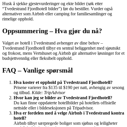
Husk å sjekke gjestevurderinger og ekte bilder (søk etter
“Tvedestrand Fjordhotell bilder”) før du bestiller. Vurder også
alternativer som Airbnb eller camping for familiesamlinger og
rimelige opphold.
Oppsummering – Hva gjør du nå?
Valget av hotell i Tvedestrand avhenger av dine behov –
Tvedestrand Fjordhotell tilbyr en sentral beliggenhet med sjøutsikt
og frokost, mens Vertshuset og Airbnb gir alternative løsninger for et
budsjettvennlig eller fleksibelt opphold.
FAQ – Vanlige spørsmål
Hva koster et opphold på Tvedestrand Fjordhotell?
Prisene varierer fra $135 til $190 per natt, avhengig av sesong
og tilbud.
Kilde: TripAdvisor
Hvor kan jeg se bilder av Tvedestrand Fjordhotell?
Du kan finne oppdaterte hotellbilder på hotellets offisielle
nettside eller i bildeseksjonen på Tripadvisor.
Hva er fordelen med å velge Airbnb i Tvedestrand kontra
hotell?
Airbnb tilbyr særpregede boliger som sjøhus og leiligheter