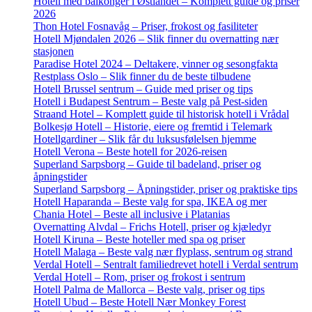
Hotell med balkonger i Østlandet – Komplett guide og priser
2026
Thon Hotel Fosnavåg – Priser, frokost og fasiliteter
Hotell Mjøndalen 2026 – Slik finner du overnatting nær
stasjonen
Paradise Hotel 2024 – Deltakere, vinner og sesongfakta
Restplass Oslo – Slik finner du de beste tilbudene
Hotell Brussel sentrum – Guide med priser og tips
Hotell i Budapest Sentrum – Beste valg på Pest-siden
Straand Hotel – Komplett guide til historisk hotell i Vrådal
Bolkesjø Hotell – Historie, eiere og fremtid i Telemark
Hotellgardiner – Slik får du luksusfølelsen hjemme
Hotell Verona – Beste hotell for 2026-reisen
Superland Sarpsborg – Guide til badeland, priser og
åpningstider
Superland Sarpsborg – Åpningstider, priser og praktiske tips
Hotell Haparanda – Beste valg for spa, IKEA og mer
Chania Hotel – Beste all inclusive i Platanias
Overnatting Alvdal – Frichs Hotell, priser og kjæledyr
Hotell Kiruna – Beste hoteller med spa og priser
Hotell Malaga – Beste valg nær flyplass, sentrum og strand
Verdal Hotell – Sentralt familiedrevet hotell i Verdal sentrum
Verdal Hotell – Rom, priser og frokost i sentrum
Hotell Palma de Mallorca – Beste valg, priser og tips
Hotell Ubud – Beste Hotell Nær Monkey Forest