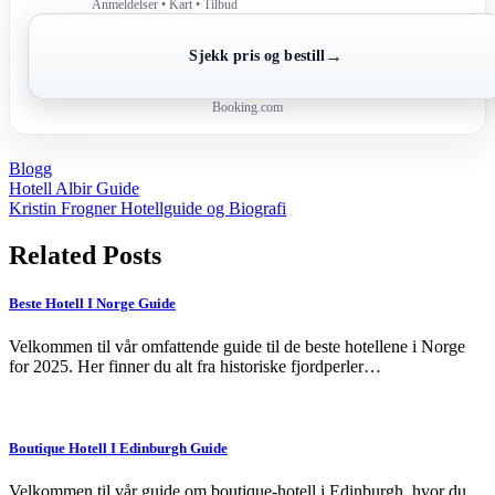
Anmeldelser • Kart • Tilbud
→
Sjekk pris og bestill
Booking.com
Blogg
Post
Hotell Albir Guide
Kristin Frogner Hotellguide og Biografi
navigation
Related Posts
Beste Hotell I Norge Guide
Velkommen til vår omfattende guide til de beste hotellene i Norge
for 2025. Her finner du alt fra historiske fjordperler…
Boutique Hotell I Edinburgh Guide
Velkommen til vår guide om boutique-hotell i Edinburgh, hvor du