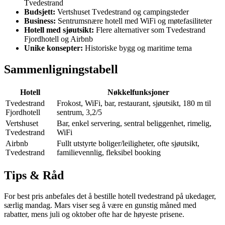
Tvedestrand
Budsjett:
Vertshuset Tvedestrand og campingsteder
Business:
Sentrumsnære hotell med WiFi og møtefasiliteter
Hotell med sjøutsikt:
Flere alternativer som Tvedestrand
Fjordhotell og Airbnb
Unike konsepter:
Historiske bygg og maritime tema
Sammenligningstabell
Hotell
Nøkkelfunksjoner
Tvedestrand
Frokost, WiFi, bar, restaurant, sjøutsikt, 180 m til
Fjordhotell
sentrum, 3,2/5
Vertshuset
Bar, enkel servering, sentral beliggenhet, rimelig,
Tvedestrand
WiFi
Airbnb
Fullt utstyrte boliger/leiligheter, ofte sjøutsikt,
Tvedestrand
familievennlig, fleksibel booking
Tips & Råd
For best pris anbefales det å bestille hotell tvedestrand på ukedager,
særlig mandag. Mars viser seg å være en gunstig måned med
rabatter, mens juli og oktober ofte har de høyeste prisene.