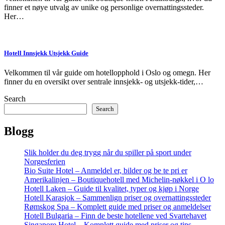
finner et nøye utvalg av unike og personlige overnattingssteder.
Her…
Hotell Innsjekk Utsjekk Guide
Velkommen til vår guide om hotellopphold i Oslo og omegn. Her
finner du en oversikt over sentrale innsjekk- og utsjekk-tider,…
Search
Search
Blogg
Slik holder du deg trygg når du spiller på sport under
Norgesferien
Bio Suite Hotel – Anmeldel er, bilder og be te pri er
Amerikalinjen – Boutiquehotell med Michelin-nøkkel i O lo
Hotell Laken – Guide til kvalitet, typer og kjøp i Norge
Hotell Karasjok – Sammenlign priser og overnattingssteder
Rømskog Spa – Komplett guide med priser og anmeldelser
Hotell Bulgaria – Finn de beste hotellene ved Svartehavet
Singapore Hotel – Komplett guide med priser og tips