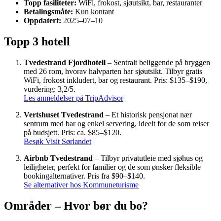
Topp fasiliteter:
WiFi, frokost, sjøutsikt, bar, restauranter
Betalingsmåte:
Kun kontant
Oppdatert:
2025–07–10
Topp 3 hotell
Tvedestrand Fjordhotell
– Sentralt beliggende på bryggen
med 26 rom, hvorav halvparten har sjøutsikt. Tilbyr gratis
WiFi, frokost inkludert, bar og restaurant. Pris: $135–$190,
vurdering: 3,2/5.
Les anmeldelser på TripAdvisor
Vertshuset Tvedestrand
– Et historisk pensjonat nær
sentrum med bar og enkel servering, ideelt for de som reiser
på budsjett. Pris: ca. $85–$120.
Besøk Visit Sørlandet
Airbnb Tvedestrand
– Tilbyr privatutleie med sjøhus og
leiligheter, perfekt for familier og de som ønsker fleksible
bookingalternativer. Pris fra $90–$140.
Se alternativer hos Kommuneturisme
Områder – Hvor bør du bo?