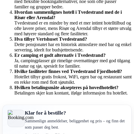
med fleksible bookingalternativer, noe som ofte passer
familier og grupper bedre.
Hvordan sammenlignes hotell i Tvedestrand med de i
Risør eller Arendal?
Tvedestrand er en mindre by med et mer intimt hotelltilbud og
ofte lavere priser, mens Risør og Arendal tilbyr et større utvalg
med høyere standard og flere fasiliteter.
Hva tilbyr Vertshuset Tvedestrand?
Dette pensjonatet har en historisk atmosfære med bar og enkel
servering, ideelt for budsjettreisende.
Er camping et godt alternativ i Tvedestrand?
Ja, campingplasser gir rimelige overnattinger med god tilgang
til natur og sjø, spesielt for familier.
Hvilke fasiliteter finnes ved Tvedestrand Fjordhotell?
Hotellet tilbyr gratis frokost, WiFi, egen bar og restaurant samt
en rekke rom med flott sjøutsikt.
Hvilken betalingsmåte aksepteres på hovedhotellet?
Betalingen skjer kun kontant, ifølge informasjon fra hotellet.
Klar for å bestille?
Sammenlign anmeldelser, beliggenhet og pris – og finn det
som passer deg best.