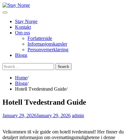
Skip
to
content
Stay Norge
Kontakt
Om oss
Forfatterside
Informasjonskapsler
Personvernerklæring
Blogg
Search
for:
Home
Blogg
Hotell Tvedestrand Guide
Hotell Tvedestrand Guide
January 29, 2026
January 29, 2026
admin
Velkommen til vår guide om hotell tvedestrand! Her finner du
detaljert informasjon om overnattingsmulighetene i denne